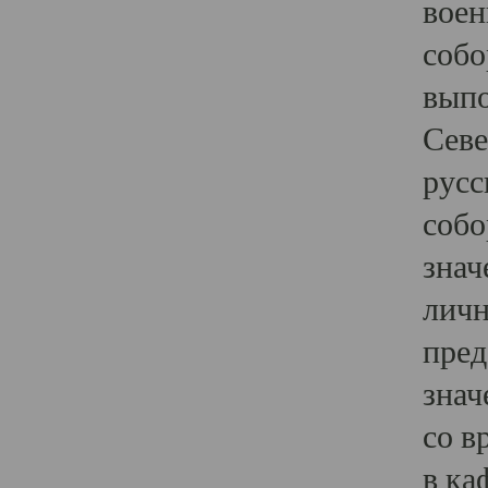
воен
собо
выпо
Севе
русс
собо
знач
личн
пред
знач
со в
в ка