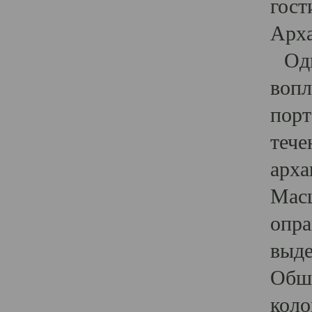
гост
Арха
Один
вопл
порт
тече
арха
Масш
опра
выде
Обши
коло