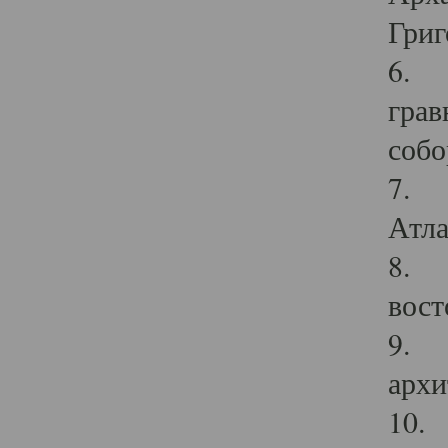
Григ
6. П
грав
собо
7. Г
Атла
8. С
вост
9. С
архи
10. 