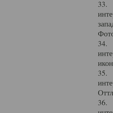
33. 
инте
запа
Фото
34. 
инте
икон
35. 
инте
Оттл
36. 
инте