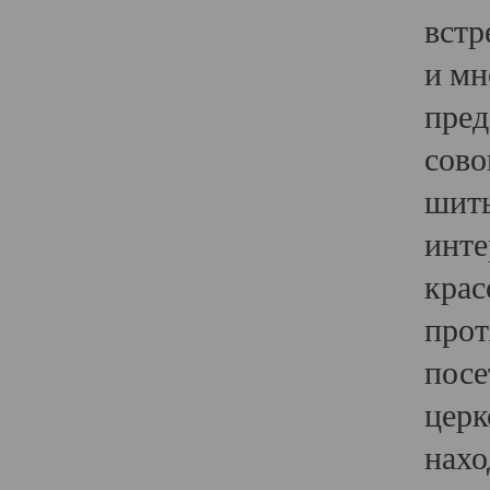
встр
и мн
пред
сово
шить
инте
крас
прот
посе
церк
нахо