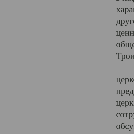
хара
друг
ценн
обще
Трои
Ярк
церк
пред
церк
сотр
обсу