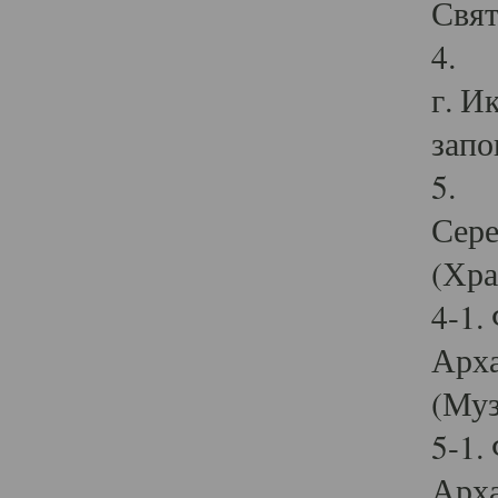
Свят
4. И
г. И
запо
5. И
Сере
(Хра
4-1.
Арха
(Муз
5-1.
Арха