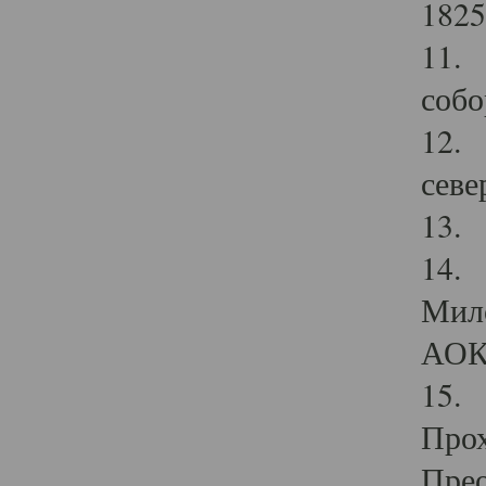
1825
11.
собо
12. 
севе
13.
14. 
Мило
АОК
15. 
Прох
Прео