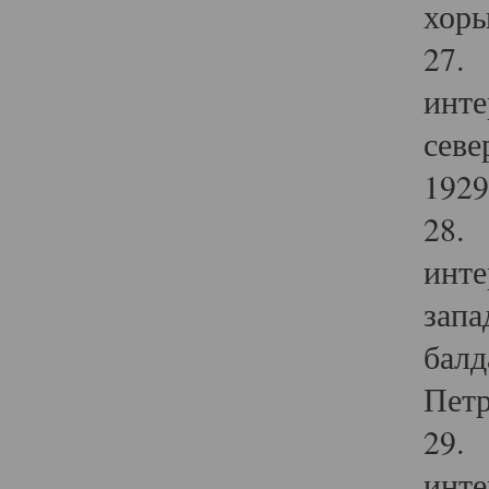
хоры
27. 
инте
севе
1929 
28. 
инте
запа
балд
Петр
29. 
инте