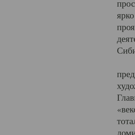
прос
ярко
проя
деят
Сиби
Одн
пред
худо
Глав
«век
тота
доми