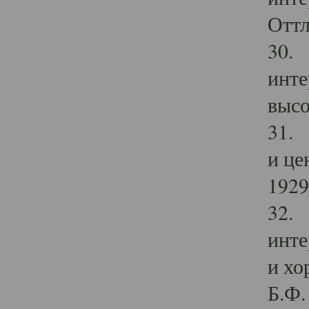
Оттл
30. 
инте
высо
31. 
и це
1929 
32. 
инте
и хо
Б.Ф. 