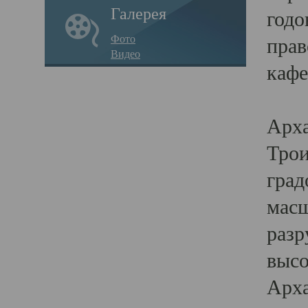
Галерея
годо
Фото
прав
Видео
кафе
Воз
Арха
Трои
град
масш
разр
высо
Арха