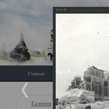
24
из
45
Главная
Экскурсия
Главная
Галерея