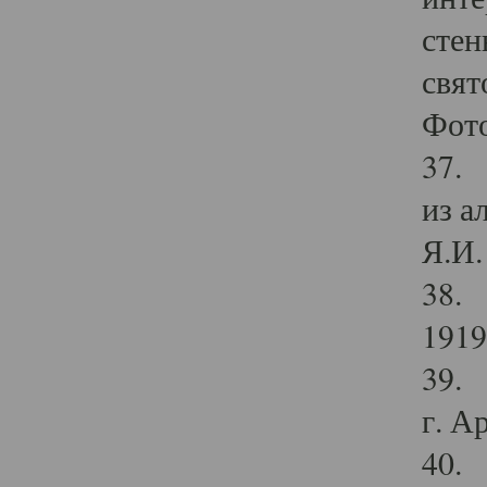
стен
свят
Фото
37. 
из а
Я.И. 
38. 
1919
39. 
г. А
40. 