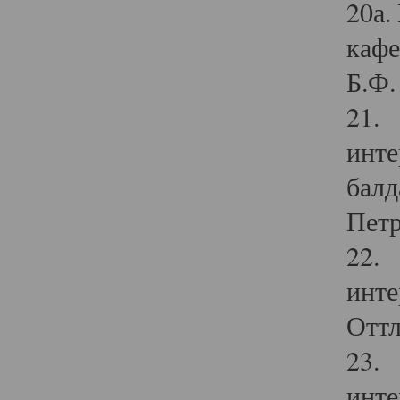
20а.
кафе
Б.Ф. 
21. 
инте
балд
Петр
22. 
инте
Оттл
23. 
инте