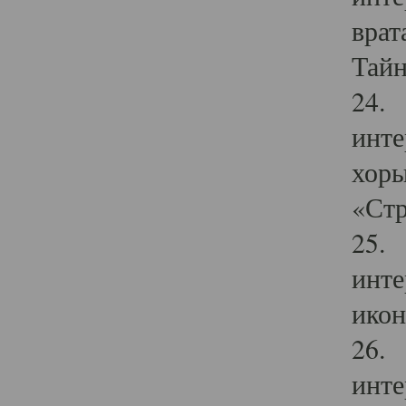
врат
Тайн
24. 
инте
хоры
«Стр
25. 
инте
икон
26. 
инте