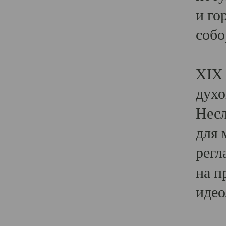
и го
собо
Явл
XIX 
духо
Несл
для 
регл
на п
идео
Поя