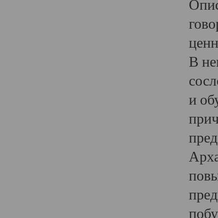
Опис
гово
ценн
В не
сосл
и об
прич
пред
Арха
повы
пред
побу