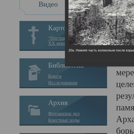
Видео
Св
Картотека
Свя
“Пострадавшие за веру в
XX веке на Севере”
23.12.
20а. Нижняя часть колокольни после взры
Сего
Библиотека
мере
Книги
целе
Исследования
резу
Архив
памя
Фотокопии дел
Арха
Крестные ходы
борь