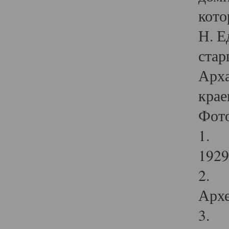
кото
Н. Е
стар
Арха
крае
Фот
1. С
1929 
2. Р
Архе
3. Ф