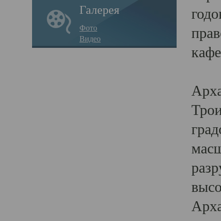
Галерея
годо
Фото
прав
Видео
кафе
Воз
Арха
Трои
град
масш
разр
высо
Арха