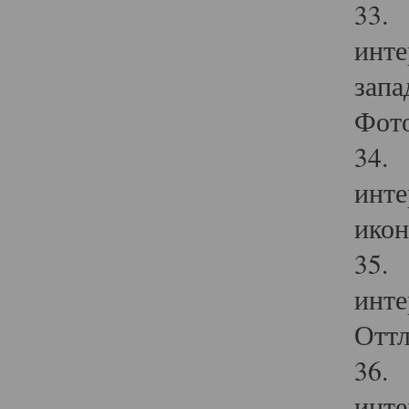
33. 
инте
запа
Фото
34. 
инте
икон
35. 
инте
Оттл
36. 
инте