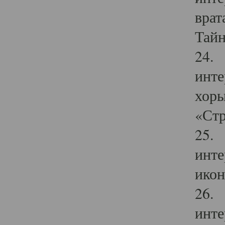
врат
Тайн
24. 
инте
хоры
«Стр
25. 
инте
икон
26. 
инте