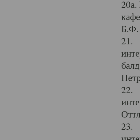
20а.
кафе
Б.Ф. 
21. 
инте
балд
Петр
22. 
инте
Оттл
23. 
инте