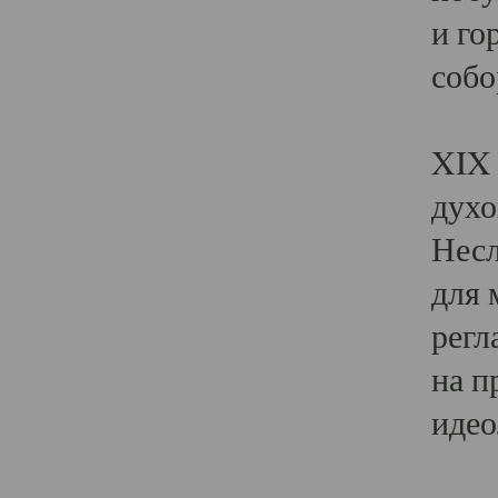
и го
собо
Явл
XIX 
духо
Несл
для 
регл
на п
идео
Поя