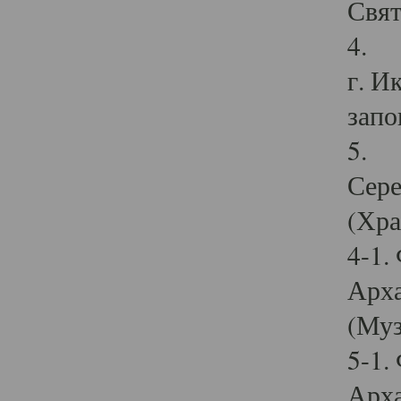
Свят
4. И
г. И
запо
5. И
Сере
(Хра
4-1.
Арха
(Муз
5-1.
Арха