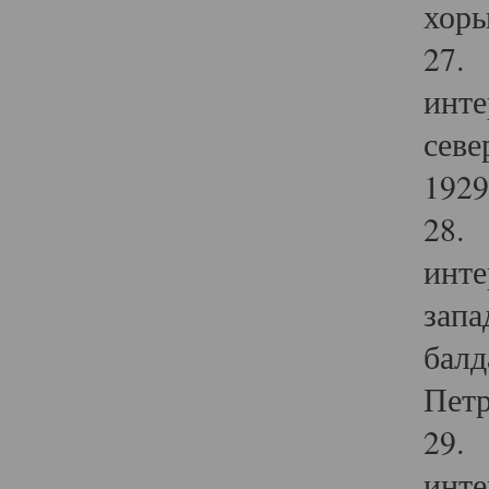
хоры
27. 
инте
севе
1929 
28. 
инте
запа
балд
Петр
29. 
инте