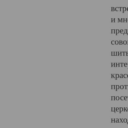
встр
и мн
пред
сово
шить
инте
крас
прот
посе
церк
нахо