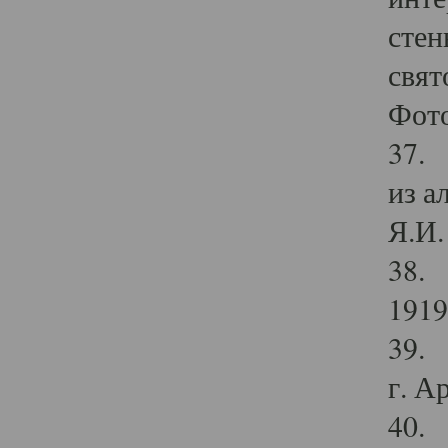
стен
свят
Фото
37. 
из а
Я.И. 
38. 
1919
39. 
г. А
40. 