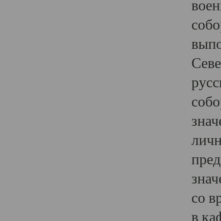
воен
собо
выпо
Севе
русс
собо
знач
личн
пред
знач
со в
в ка