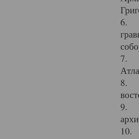
Григ
6. П
грав
собо
7. Г
Атла
8. С
вост
9. С
архи
10. 