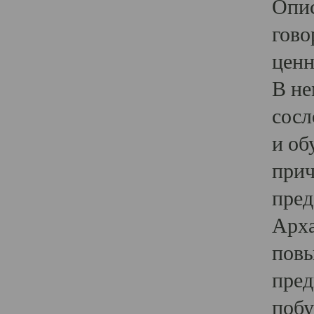
Опис
гово
ценн
В не
сосл
и об
прич
пред
Арха
повы
пред
побу