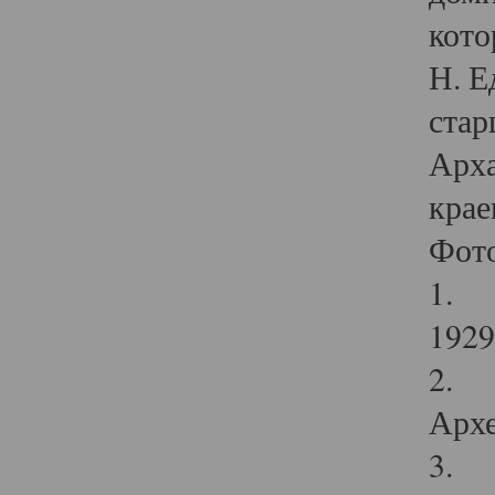
кото
Н. Е
стар
Арха
крае
Фот
1. С
1929 
2. Р
Архе
3. Ф