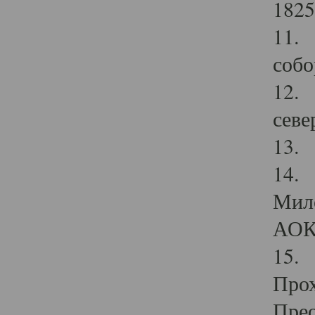
1825
11.
собо
12. 
севе
13.
14. 
Мило
АОК
15. 
Прох
Прео