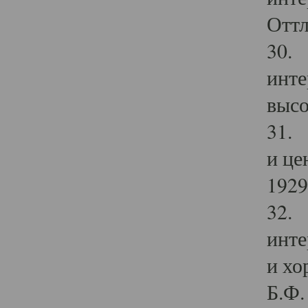
Оттл
30. 
инте
высо
31. 
и це
1929 
32. 
инте
и хо
Б.Ф. 