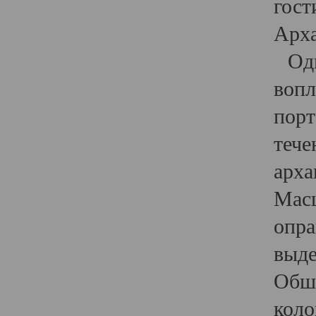
гост
Арха
Один
вопл
порт
тече
арха
Масш
опра
выде
Обши
коло