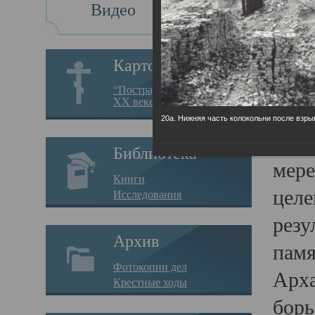
Видео
Св
Картотека
Свя
“Пострадавшие за веру в
XX веке на Севере”
23.12.
20а. Нижняя часть колокольни после взры
Сего
Библиотека
мере
Книги
целе
Исследования
резу
Архив
памя
Фотокопии дел
Арха
Крестные ходы
борь