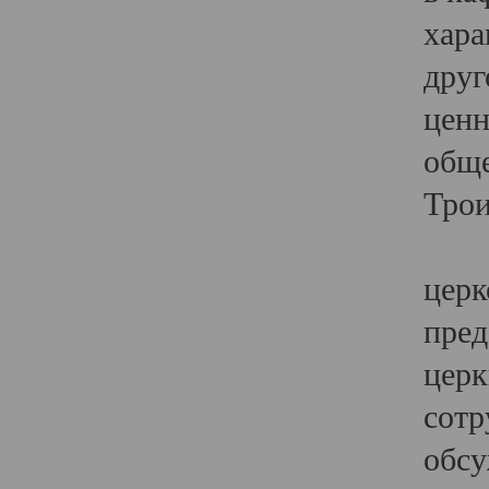
хара
друг
ценн
обще
Трои
Ярк
церк
пред
церк
сотр
обсу