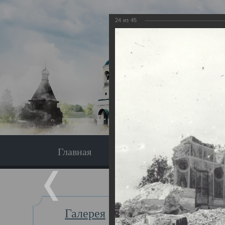
24
из
45
Главная
Экскурсия
Главная
Галерея