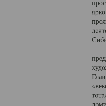
прос
ярко
проя
деят
Сиби
Одн
пред
худо
Глав
«век
тота
доми