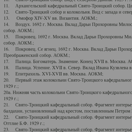
11. Архангельский кафедральный Свято-Троицкий собор. Цен
12. Свято-Троицкий собор и колокольня. Вид с запада и север
13. Омофор XIV-XV вв. Византия. АОКМ.;
14. Воздух. 1692 г. Москва. Вклад Дарьи Прохоровны Мило
собор. АОКМ.;
15. Покровец. 1692 г. Москва. Вклад Дарьи Прохоровны Ми
собор. АОКМ.;
16. Покровец. Се ягнец. 1692 г. Москва. Вклад Дарьи Прох
Преображенский собор. АОКМ.;
17. Палица. Богоматерь. Знамение. Конец XVII в. Москва. 
18. Палица. Успение. XVII в. Север. Вклад Ивана Кузвлева 
19. Епитрахиль. XVI-XVII вв. Москва. АОКМ;
20. Первый этаж колокольни Свято-Троицкого кафедрального
1929 г.;
20а. Нижняя часть колокольни Свято-Троицкого кафедрального
1929 г.;
21. Свято-Троицкий кафедральный собор. Фрагмент интерьер
балдахин, установленный над крестом, поставленным Петром I
22. Свято-Троицкий кафедральный собор. Фрагмент интерьер
Оттлие Б.Ф. 1929 г.;
23. Свято-Троицкий кафедральный собор. Фрагмент интерье