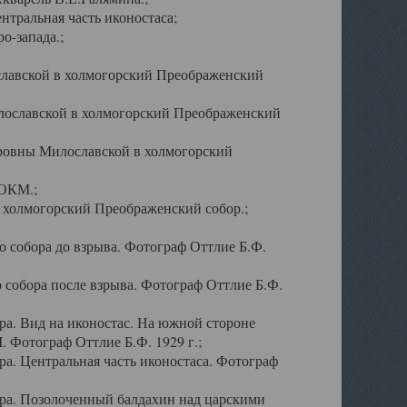
тральная часть иконостаса;
о-запада.;
славской в холмогорский Преображенский
лославской в холмогорский Преображенский
оровны Милославской в холмогорский
АОКМ.;
в холмогорский Преображенский собор.;
 собора до взрыва. Фотограф Оттлие Б.Ф.
 собора после взрыва. Фотограф Оттлие Б.Ф.
а. Вид на иконостас. На южной стороне
. Фотограф Оттлие Б.Ф. 1929 г.;
а. Центральная часть иконостаса. Фотограф
ра. Позолоченный балдахин над царскими