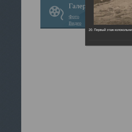
Галерея
Фото
Видео
20. Первый этаж колокольни