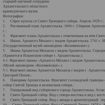
старший научный сотрудник
Архангельского областного
краеведческого музея.
Фотографии:
1. Сброс купола со Свято-Троицкого собора. Апрель 1929 г.;
2. Рисованный план Архангельска. 1694 г. Сборник Археолог
г.;
3. Фрагмент плана Архангельска с отмеченным на нём Свято
4. Икона. Архангел Михаил с видом Архангельска. 1741 г. 
(Государственный музей-заповедник «Коломенское»);
5. Икона Архангела Михаила с видом Архангельска. Середин
(Хранится в Ильинском соборе г. Архангельска.);
4-1. Фрагмент иконы «Архангел Михаил с видом Архангельска
(Музей-заповедник «Коломенское».);
5-1. Фрагмент иконы Архангела Михаила с видом г. Архангель
Григорий Попов.;
6. Панорама Архангельска. Фрагмент голландской гравюры с
собор Святой Троицы и колокольня собора.;
7. Генеральный вид губернского города Архангельска. Атлас 
8. Свято-Троицкий собор. Вид с северо-востока и вид с восто
9. Свято-Троицкий собор. Вид с запада и архитектурный чер
10. Свято-Троицкий собор. Вид с Северной Двины. 1825 г. А