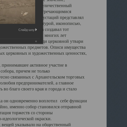
города. Обширный и величественный
ственными нигде не встречающимися
 символических инкрустаций представлял
 с живописью, скульптурой, иконописью,
ьер Троицкого храма создавал тот
Слайд-шоу:
обора, на протяжении многих лет
ице, библиотеке, среди церковной утвари
удожественных предметов. Описи имущества
ьных церковных и художественных ценностях,
, принимавшее активное участие в
собора, причем не только
 тесно связанных с Архангельском торговых
толюбия предпринимателей, а главное
во благо своего края и города и стало
 он одновременно воплотил себе функции
айно, именно собор становился отправной
тация торжеств со стороны
-идеологической окраски.
вещей указывало на общественный