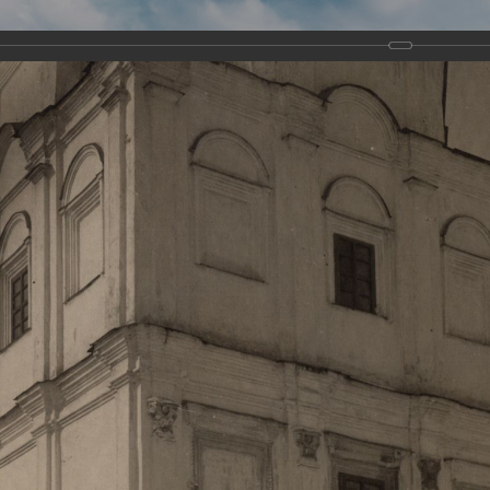
Виртуа
Новомученико
Земли А
Сайт создан по благосло
и Холмо
Наследники
Галерея
Главная
Галерея
Храмы-мученики Архангельска
Свято-Тро