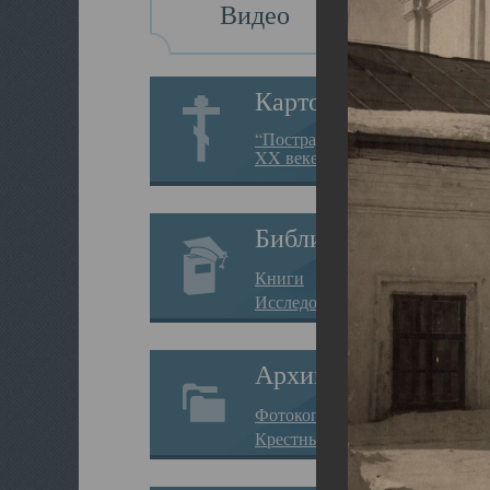
Видео
Картотека
“Пострадавшие за веру в
XX веке на Севере”
Библиотека
Книги
Исследования
Архив
Фотокопии дел
Крестные ходы