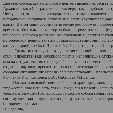
характер собора, как культурного центра взявшего на себя вы
Архангельского Севера, символа как веры, так и глубокого па
Неслучайно, описи собора содержат значительное количество п
исторической сопричастностью к личностям крупных государс
власти. В этой связи особенное значение для горожан приобре
временем большая часть которых была сосредоточена в кафедр
приобрели характер религиозного поклонения царским святыня
исторической ценностью этих гражданских вещей они подчер
которую приобрел Свято Троицкий собор на территории Север
Ярким подтверждением единения соборной церковной ис
стали и представители соборного притча, наполнившие служ
шла на сотрудничество с городской властью, на совместное о
создание научных, просветительских и благотворительных со
соборная интеллигенция проявила в развертывании просветит
Молчанов К.С., Смирнов В.А , Сибирцев М.И. и т.д.
Однако, для новой советской власти храм представляющи
художественную ценность, хотя и находился в ведении Главн
«вековым хламом». Последующая за сломом собора волна тотал
систему доминант – духовных и пространственных ориентиров,
историческая память.
Н. Едовина,