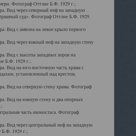
ери. Фотограф Оттлие Б.Ф. 1929 г.;
а. Вид через северный неф на западную
трашный суд». Фотограф Оттлие Б.Ф. 1929
. Вид с амвона на левое крыло первого
а. Вид через южный неф на западную стену
а. Вид с высоты западных хоров на
 Б.Ф. 1929 г.;
а. Вид на юго-восточную часть храма с
дахин, установленный над крестом,
а. Вид на северную стену храма. Фотограф
ра. Вид на южную стену и два опорных
;
тральная часть иконостаса. Фотограф
а. Вид через центральный неф на западную
Б.Ф. 1929 г.;