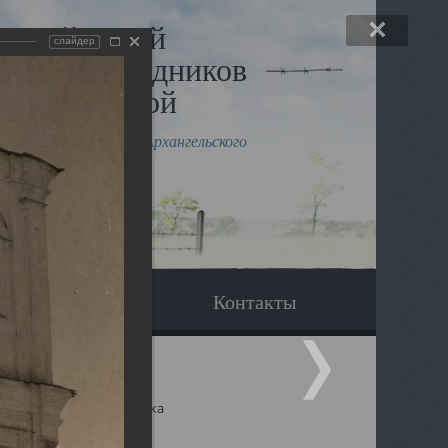
льный музей
слайдер
в и исповедников
рхангельской
влению митрополита Архангельского
горского Даниила
Вопрос-ответ
Контакты
ицкий собор Архангельска