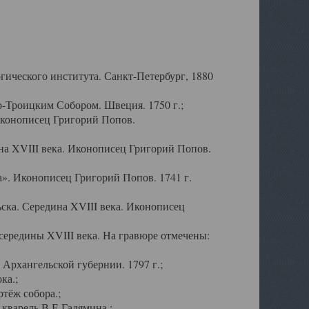
ического института. Санкт-Петербург, 1880
-Троицким Собором. Швеция. 1750 г.;
Иконописец Григорий Попов.
а XVIII века. Иконописец Григорий Попов.
». Иконописец Григорий Попов. 1741 г.
ска. Середина XVIII века. Иконописец
ередины XVIII века. На гравюре отмечены:
Архангельской губернии. 1797 г.;
ка.;
тёж собора.;
кварель В.Е.Галямина.;