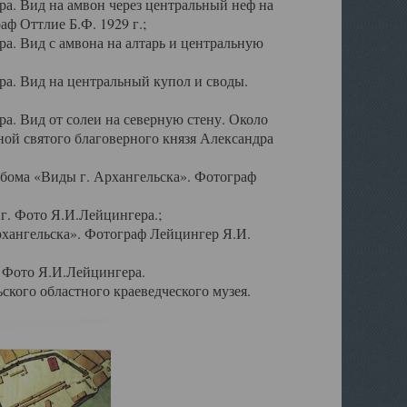
а. Вид на амвон через центральный неф на
аф Оттлие Б.Ф. 1929 г.;
. Вид с амвона на алтарь и центральную
а. Вид на центральный купол и своды.
. Вид от солеи на северную стену. Около
ой святого благоверного князя Александра
бома «Виды г. Архангельска». Фотограф
г. Фото Я.И.Лейцингера.;
рхангельска». Фотограф Лейцингер Я.И.
. Фото Я.И.Лейцингера.
кого областного краеведческого музея.