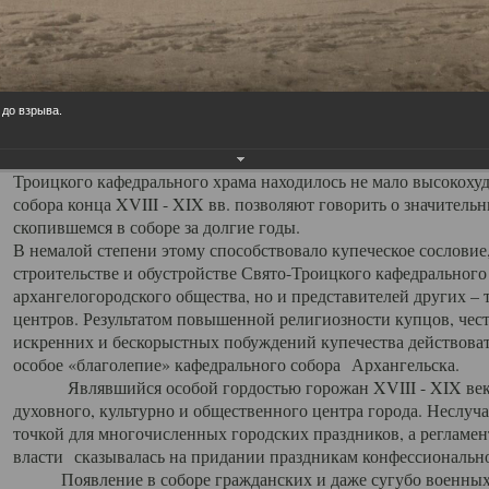
заслуженно выделяя из многочисленных культовых построек 
иконостас украшенный колоннами ионического стиля, с един
царскими вратами, изящным фронтоном и множеством резных,
собой поистине художественную ценность. В совокупности же
шитьем, многочисленными предметами церковной утвари интер
 до взрыва.
неповторимый красочный ансамбль декоративного убранства с
поражающий воображение своих посетителей. В соборной ризн
Троицкого кафедрального храма находилось не мало высокох
собора конца XVIII - XIX вв. позволяют говорить о значител
скопившемся в соборе за долгие годы.
В немалой степени этому способствовало купеческое сословие
строительстве и обустройстве Свято-Троицкого кафедрального 
архангелогородского общества, но и представителей других –
центров. Результатом повышенной религиозности купцов, чес
искренних и бескорыстных побуждений купечества действовать 
особое «благолепие» кафедрального собора Архангельска.
Являвшийся особой гордостью горожан XVIII - XIX века
духовного, культурно и общественного центра города. Неслуч
точкой для многочисленных городских праздников, а регламен
власти сказывалась на придании праздникам конфессионально
Появление в соборе гражданских и даже сугубо военных 