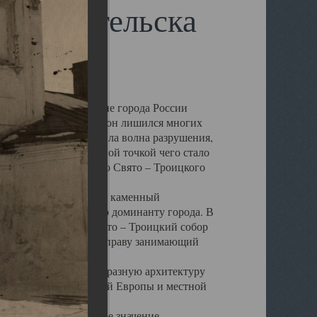
 Архангельска
 чем другие губернские города России
 в результате которых он лишился многих
у Архангельску ударила волна разрушения,
 20 –х годов. Отправной точкой чего стало
нсамбля кафедрального Свято – Троицкого
а, величественный каменный
ю и градостроительную доминанту города. В
оть до разрушения Свято – Троицкий собор
ний Архангельска, по праву занимающий
ртине Архангельска.
 себе яркую и своеобразную архитектуру
ниями России, Западной Европы и местной
вали его кафедральное значение,