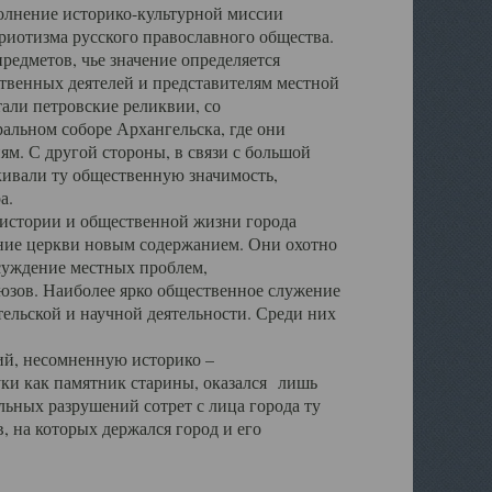
полнение историко-культурной миссии
триотизма русского православного общества.
редметов, чье значение определяется
твенных деятелей и представителям местной
тали петровские реликвии, со
альном соборе Архангельска, где они
м. С другой стороны, в связи с большой
кивали ту общественную значимость,
а.
тории и общественной жизни города
ение церкви новым содержанием. Они охотно
бсуждение местных проблем,
юзов. Наиболее ярко общественное служение
ельской и научной деятельности. Среди них
й, несомненную историко –
ауки как памятник старины, оказался лишь
ьных разрушений сотрет с лица города ту
 на которых держался город и его