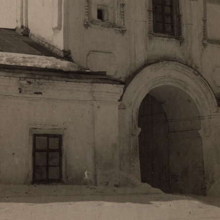
Свято-Троицкий собор
Свято-Троицкий собор Архангельска
23.12.2015
Сегодня мы можем говорить, что Архангельск в большей мере,
пострадал от целенаправленных систематических разрушений,
выдающихся памятников архитектуры. Больше всего по старом
вызванная борьбой с религией, набравшая особую силу в конце
разрушение православного центра архангельской губернии - а
собора Архангельска.
Возникнув в начале XVIII века в центре Архангельск
двухэтажный Троицкий собор, сразу превратился в зрительну
XVIII веке по масштабам ему не было равных на Севере. Впл
оставался самым высоким и значительным из городских строе
второе место, после гостиных дворов, в градостроительной ка
Один из самых больших и светлых соборов России воплотил в
портового города с отраженными в ней архитектурными тече
архангелогородской школы церковного зодчества.
Масштабность, благолепие и богатство собора, вполне оправды