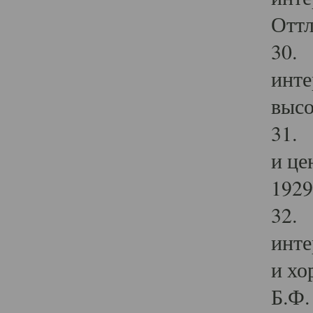
Оттл
30. 
инте
высо
31. 
и це
1929 
32. 
инте
и хо
Б.Ф. 