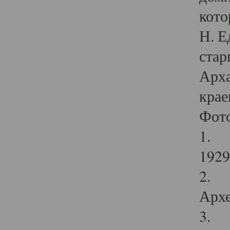
кото
Н. Е
стар
Арха
крае
Фот
1. С
1929 
2. Р
Архе
3. Ф