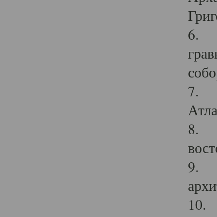
Григ
6. П
грав
собо
7. Г
Атла
8. С
вост
9. С
архи
10. 