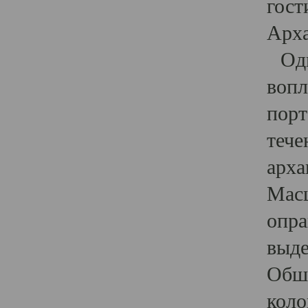
гост
Арха
Один
вопл
порт
тече
арха
Масш
опра
выде
Обши
коло