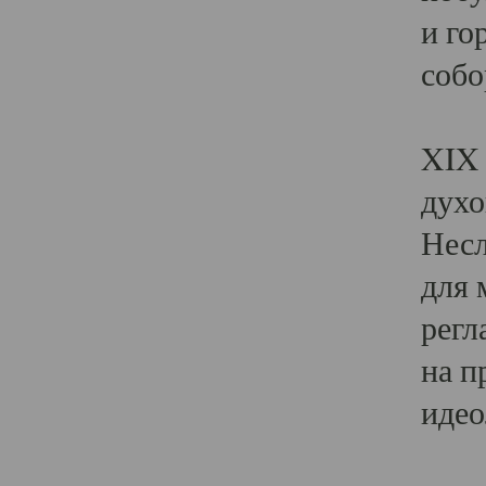
и го
собо
Явл
XIX 
духо
Несл
для 
регл
на п
идео
Поя