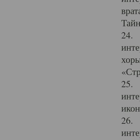
врат
Тайн
24. 
инте
хоры
«Стр
25. 
инте
икон
26. 
инте