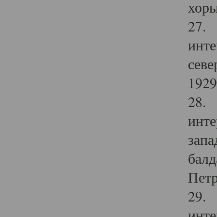
хоры
27. 
инте
севе
1929 
28. 
инте
запа
балд
Петр
29. 
инте