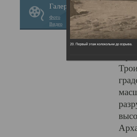
Галерея
годо
Фото
прав
Видео
кафе
Воз
20. Первый этаж колокольни до взрыва.
Арха
Трои
град
масш
разр
высо
Арха