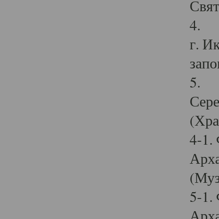
Свят
4. И
г. И
запо
5. И
Сере
(Хра
4-1.
Арха
(Муз
5-1.
Арха