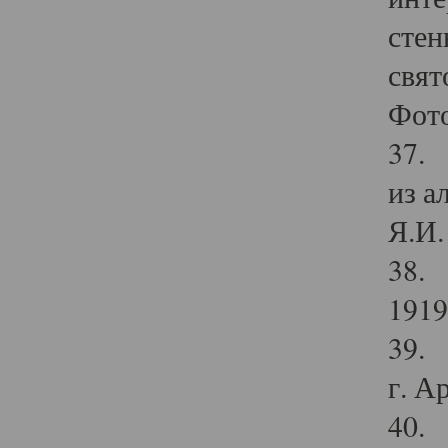
стен
свят
Фото
37. 
из а
Я.И. 
38. 
1919
39. 
г. А
40. 