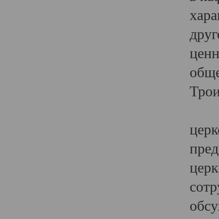
хара
друг
ценн
обще
Трои
Ярк
церк
пред
церк
сотр
обсу