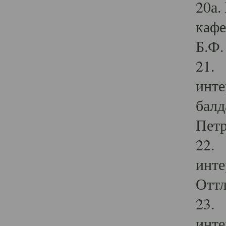
20а.
кафе
Б.Ф. 
21. 
инте
балд
Петр
22. 
инте
Оттл
23. 
инте