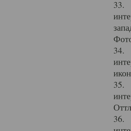
33. 
инте
запа
Фото
34. 
инте
икон
35. 
инте
Оттл
36. 
инте