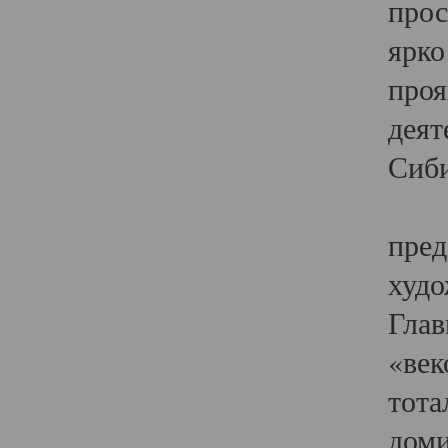
прос
ярко
проя
деят
Сиби
Одн
пред
худо
Глав
«век
тота
доми