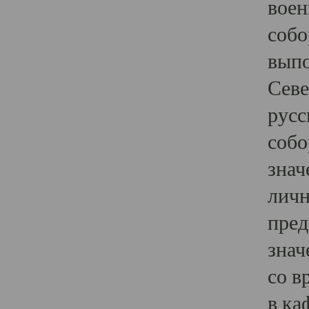
воен
собо
выпо
Севе
русс
собо
знач
личн
пред
знач
со в
в ка