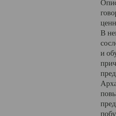
Опис
гово
ценн
В не
сосл
и об
прич
пред
Арха
повы
пред
побу