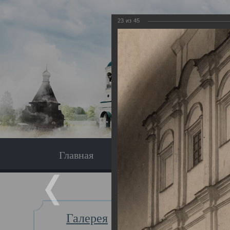
23
из
45
Главная
Экскурсия
Главная
Галерея