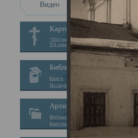
Видео
Св
Картотека
Свя
“Пострадавшие за веру в
XX веке на Севере”
23.12.
Сего
Библиотека
мере
Книги
целе
Исследования
резу
Архив
памя
Фотокопии дел
Арха
Крестные ходы
борь