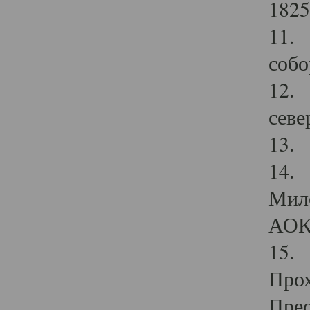
1825
11.
собо
12. 
севе
13.
14. 
Мило
АОК
15. 
Прох
Прео