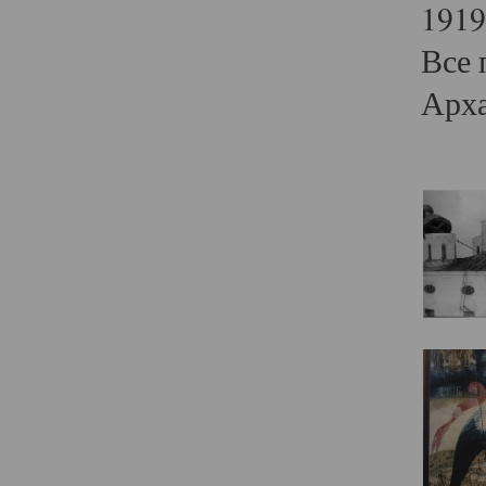
1919
Все 
Арха