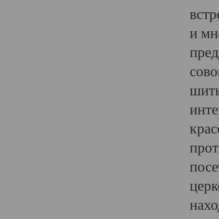
встр
и мн
пред
сово
шить
инте
крас
прот
посе
церк
нахо