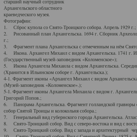
старший научный сотрудник
Архангельского областного
краеведческого музея.
Фотографии:
1. Сброс купола со Свято-Троицкого собора. Апрель 1929 г.;
2. Рисованный план Архангельска. 1694 г. Сборник Археолог
г.;
3. Фрагмент плана Архангельска с отмеченным на нём Свято
4. Икона. Архангел Михаил с видом Архангельска. 1741 г. 
(Государственный музей-заповедник «Коломенское»);
5. Икона Архангела Михаила с видом Архангельска. Середин
(Хранится в Ильинском соборе г. Архангельска.);
4-1. Фрагмент иконы «Архангел Михаил с видом Архангельска
(Музей-заповедник «Коломенское».);
5-1. Фрагмент иконы Архангела Михаила с видом г. Архангель
Григорий Попов.;
6. Панорама Архангельска. Фрагмент голландской гравюры с
собор Святой Троицы и колокольня собора.;
7. Генеральный вид губернского города Архангельска. Атлас 
8. Свято-Троицкий собор. Вид с северо-востока и вид с восто
9. Свято-Троицкий собор. Вид с запада и архитектурный чер
10. Свято-Троицкий собор. Вид с Северной Двины. 1825 г. А