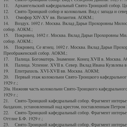
11. Архангельский кафедральный Свято-Троицкий собор. Цен
12. Свято-Троицкий собор и колокольня. Вид с запада и север
13. Омофор XIV-XV вв. Византия. АОКМ.;
14. Воздух. 1692 г. Москва. Вклад Дарьи Прохоровны Мило
собор. АОКМ.;
15. Покровец. 1692 г. Москва. Вклад Дарьи Прохоровны Ми
собор. АОКМ.;
16. Покровец. Се ягнец. 1692 г. Москва. Вклад Дарьи Прох
Преображенский собор. АОКМ.;
17. Палица. Богоматерь. Знамение. Конец XVII в. Москва. 
18. Палица. Успение. XVII в. Север. Вклад Ивана Кузвлева 
19. Епитрахиль. XVI-XVII вв. Москва. АОКМ;
20. Первый этаж колокольни Свято-Троицкого кафедрального
1929 г.;
20а. Нижняя часть колокольни Свято-Троицкого кафедрального
1929 г.;
21. Свято-Троицкий кафедральный собор. Фрагмент интерьер
балдахин, установленный над крестом, поставленным Петром I
22. Свято-Троицкий кафедральный собор. Фрагмент интерьер
Оттлие Б.Ф. 1929 г.;
23. Свято-Троицкий кафедральный собор. Фрагмент интерье