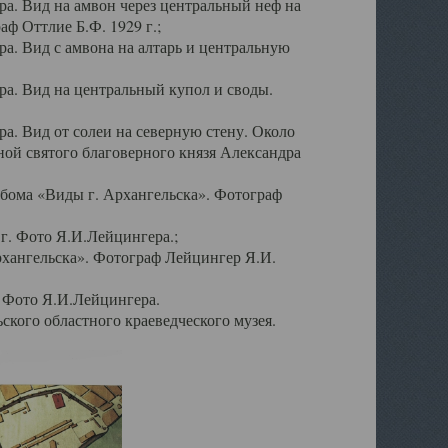
а. Вид на амвон через центральный неф на
аф Оттлие Б.Ф. 1929 г.;
. Вид с амвона на алтарь и центральную
а. Вид на центральный купол и своды.
. Вид от солеи на северную стену. Около
ой святого благоверного князя Александра
бома «Виды г. Архангельска». Фотограф
г. Фото Я.И.Лейцингера.;
рхангельска». Фотограф Лейцингер Я.И.
. Фото Я.И.Лейцингера.
кого областного краеведческого музея.