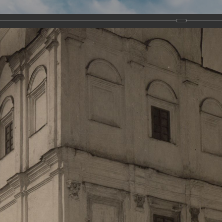
Виртуа
Новомученико
Земли А
Сайт создан по благосло
и Холмо
Наследники
Галерея
Главная
Галерея
Храмы-мученики Архангельска
Свято-Тро