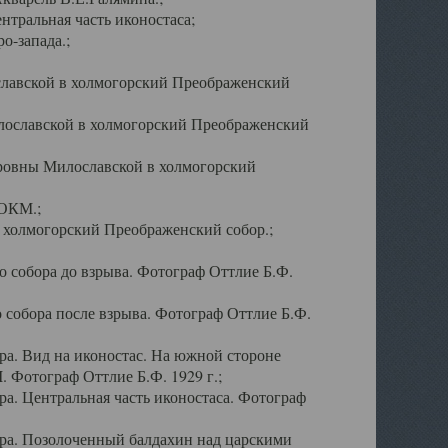
тральная часть иконостаса;
о-запада.;
славской в холмогорский Преображенский
лославской в холмогорский Преображенский
оровны Милославской в холмогорский
АОКМ.;
в холмогорский Преображенский собор.;
 собора до взрыва. Фотограф Оттлие Б.Ф.
 собора после взрыва. Фотограф Оттлие Б.Ф.
а. Вид на иконостас. На южной стороне
. Фотограф Оттлие Б.Ф. 1929 г.;
а. Центральная часть иконостаса. Фотограф
ра. Позолоченный балдахин над царскими