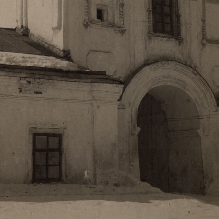
Свято-Троицкий собор
Свято-Троицкий собор Архангельска
23.12.2015
Сегодня мы можем говорить, что Архангельск в большей мере,
пострадал от целенаправленных систематических разрушений,
выдающихся памятников архитектуры. Больше всего по старом
вызванная борьбой с религией, набравшая особую силу в конце
разрушение православного центра архангельской губернии - а
собора Архангельска.
Возникнув в начале XVIII века в центре Архангельск
двухэтажный Троицкий собор, сразу превратился в зрительну
XVIII веке по масштабам ему не было равных на Севере. Впл
оставался самым высоким и значительным из городских строе
второе место, после гостиных дворов, в градостроительной ка
Один из самых больших и светлых соборов России воплотил в
портового города с отраженными в ней архитектурными тече
архангелогородской школы церковного зодчества.
Масштабность, благолепие и богатство собора, вполне оправды