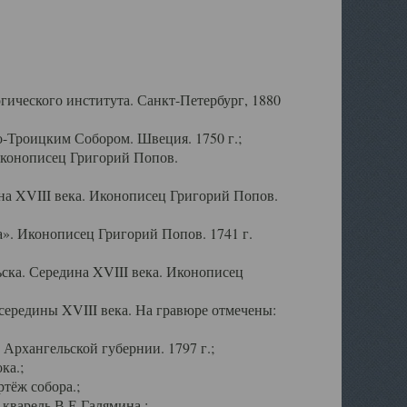
ического института. Санкт-Петербург, 1880
-Троицким Собором. Швеция. 1750 г.;
Иконописец Григорий Попов.
а XVIII века. Иконописец Григорий Попов.
». Иконописец Григорий Попов. 1741 г.
ска. Середина XVIII века. Иконописец
ередины XVIII века. На гравюре отмечены:
Архангельской губернии. 1797 г.;
ка.;
тёж собора.;
кварель В.Е.Галямина.;