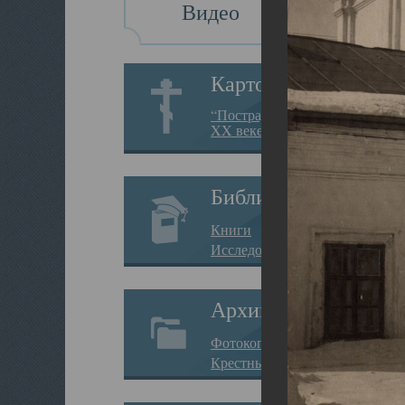
Видео
Картотека
“Пострадавшие за веру в
XX веке на Севере”
Библиотека
Книги
Исследования
Архив
Фотокопии дел
Крестные ходы