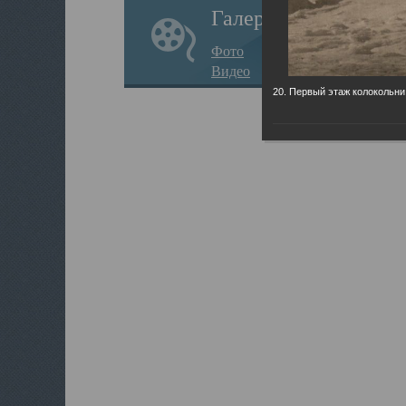
Галерея
Фото
Видео
20. Первый этаж колокольни