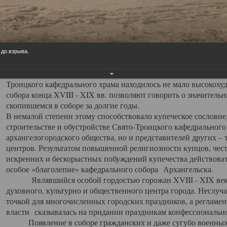
заслуженно выделяя из многочисленных культовых построек 
иконостас украшенный колоннами ионического стиля, с един
царскими вратами, изящным фронтоном и множеством резных,
собой поистине художественную ценность. В совокупности же
шитьем, многочисленными предметами церковной утвари интер
 до взрыва.
неповторимый красочный ансамбль декоративного убранства с
поражающий воображение своих посетителей. В соборной ризн
Троицкого кафедрального храма находилось не мало высокох
собора конца XVIII - XIX вв. позволяют говорить о значител
скопившемся в соборе за долгие годы.
В немалой степени этому способствовало купеческое сословие
строительстве и обустройстве Свято-Троицкого кафедрального 
архангелогородского общества, но и представителей других –
центров. Результатом повышенной религиозности купцов, чес
искренних и бескорыстных побуждений купечества действовать 
особое «благолепие» кафедрального собора Архангельска.
Являвшийся особой гордостью горожан XVIII - XIX века
духовного, культурно и общественного центра города. Неслуч
точкой для многочисленных городских праздников, а регламен
власти сказывалась на придании праздникам конфессионально
Появление в соборе гражданских и даже сугубо военных 