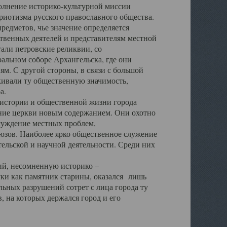
полнение историко-культурной миссии
триотизма русского православного общества.
редметов, чье значение определяется
твенных деятелей и представителям местной
тали петровские реликвии, со
альном соборе Архангельска, где они
м. С другой стороны, в связи с большой
кивали ту общественную значимость,
а.
тории и общественной жизни города
ение церкви новым содержанием. Они охотно
бсуждение местных проблем,
юзов. Наиболее ярко общественное служение
ельской и научной деятельности. Среди них
й, несомненную историко –
ауки как памятник старины, оказался лишь
ьных разрушений сотрет с лица города ту
 на которых держался город и его