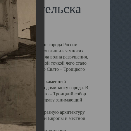
 Архангельска
 чем другие губернские города России
 в результате которых он лишился многих
у Архангельску ударила волна разрушения,
 20 –х годов. Отправной точкой чего стало
нсамбля кафедрального Свято – Троицкого
а, величественный каменный
ю и градостроительную доминанту города. В
оть до разрушения Свято – Троицкий собор
ний Архангельска, по праву занимающий
ртине Архангельска.
 себе яркую и своеобразную архитектуру
ниями России, Западной Европы и местной
вали его кафедральное значение,