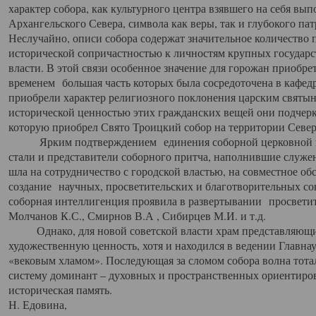
характер собора, как культурного центра взявшего на себя вы
Архангельского Севера, символа как веры, так и глубокого па
Неслучайно, описи собора содержат значительное количество п
исторической сопричастностью к личностям крупных государс
власти. В этой связи особенное значение для горожан приобре
временем большая часть которых была сосредоточена в кафедр
приобрели характер религиозного поклонения царским святыня
исторической ценностью этих гражданских вещей они подчер
которую приобрел Свято Троицкий собор на территории Север
Ярким подтверждением единения соборной церковной ис
стали и представители соборного притча, наполнившие служ
шла на сотрудничество с городской властью, на совместное о
создание научных, просветительских и благотворительных со
соборная интеллигенция проявила в развертывании просветит
Молчанов К.С., Смирнов В.А , Сибирцев М.И. и т.д.
Однако, для новой советской власти храм представляющи
художественную ценность, хотя и находился в ведении Главн
«вековым хламом». Последующая за сломом собора волна тотал
систему доминант – духовных и пространственных ориентиров,
историческая память.
Н. Едовина,