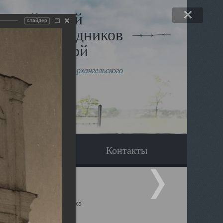
льный музей
слайдер
в и исповедников
рхангельской
влению митрополита Архангельского
горского Даниила
Вопрос-ответ
Контакты
ицкий собор Архангельска