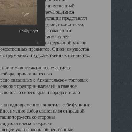
города. Обширный и величественный
ственными нигде не встречающимися
 символических инкрустаций представлял
 с живописью, скульптурой, иконописью,
ьер Троицкого храма создавал тот
Слайд-шоу:
обора, на протяжении многих лет
ице, библиотеке, среди церковной утвари
удожественных предметов. Описи имущества
ьных церковных и художественных ценностях,
, принимавшее активное участие в
собора, причем не только
 тесно связанных с Архангельском торговых
толюбия предпринимателей, а главное
во благо своего края и города и стало
 он одновременно воплотил себе функции
айно, именно собор становился отправной
тация торжеств со стороны
-идеологической окраски.
вещей указывало на общественный