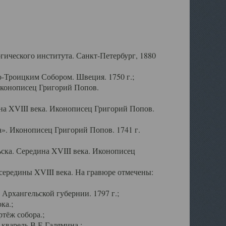
ического института. Санкт-Петербург, 1880
-Троицким Собором. Швеция. 1750 г.;
Иконописец Григорий Попов.
а XVIII века. Иконописец Григорий Попов.
». Иконописец Григорий Попов. 1741 г.
ска. Середина XVIII века. Иконописец
ередины XVIII века. На гравюре отмечены:
Архангельской губернии. 1797 г.;
ка.;
тёж собора.;
кварель В.Е.Галямина.;