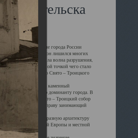
 Архангельска
 чем другие губернские города России
 в результате которых он лишился многих
у Архангельску ударила волна разрушения,
 20 –х годов. Отправной точкой чего стало
нсамбля кафедрального Свято – Троицкого
а, величественный каменный
ю и градостроительную доминанту города. В
оть до разрушения Свято – Троицкий собор
ний Архангельска, по праву занимающий
ртине Архангельска.
 себе яркую и своеобразную архитектуру
ниями России, Западной Европы и местной
вали его кафедральное значение,