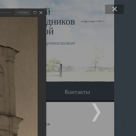
льный музей
слайдер
в и исповедников
рхангельской
влению митрополита Архангельского
горского Даниила
Вопрос-ответ
Контакты
ицкий собор Архангельска