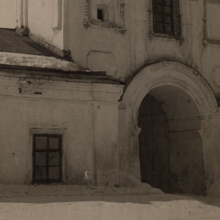
Свято-Троицкий собор
Свято-Троицкий собор Архангельска
23.12.2015
Сегодня мы можем говорить, что Архангельск в большей мере,
пострадал от целенаправленных систематических разрушений,
выдающихся памятников архитектуры. Больше всего по старом
вызванная борьбой с религией, набравшая особую силу в конце
разрушение православного центра архангельской губернии - а
собора Архангельска.
Возникнув в начале XVIII века в центре Архангельск
двухэтажный Троицкий собор, сразу превратился в зрительну
XVIII веке по масштабам ему не было равных на Севере. Впл
оставался самым высоким и значительным из городских строе
второе место, после гостиных дворов, в градостроительной ка
Один из самых больших и светлых соборов России воплотил в
портового города с отраженными в ней архитектурными тече
архангелогородской школы церковного зодчества.
Масштабность, благолепие и богатство собора, вполне оправды