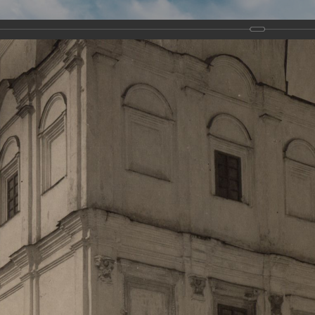
Виртуа
Новомученико
Земли А
Сайт создан по благосло
и Холмо
Наследники
Галерея
Главная
Галерея
Храмы-мученики Архангельска
Свято-Тро