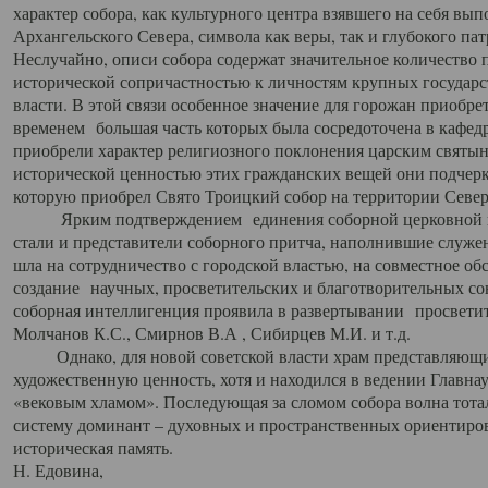
характер собора, как культурного центра взявшего на себя вы
Архангельского Севера, символа как веры, так и глубокого па
Неслучайно, описи собора содержат значительное количество п
исторической сопричастностью к личностям крупных государс
власти. В этой связи особенное значение для горожан приобре
временем большая часть которых была сосредоточена в кафедр
приобрели характер религиозного поклонения царским святыня
исторической ценностью этих гражданских вещей они подчер
которую приобрел Свято Троицкий собор на территории Север
Ярким подтверждением единения соборной церковной ис
стали и представители соборного притча, наполнившие служ
шла на сотрудничество с городской властью, на совместное о
создание научных, просветительских и благотворительных со
соборная интеллигенция проявила в развертывании просветит
Молчанов К.С., Смирнов В.А , Сибирцев М.И. и т.д.
Однако, для новой советской власти храм представляющи
художественную ценность, хотя и находился в ведении Главн
«вековым хламом». Последующая за сломом собора волна тотал
систему доминант – духовных и пространственных ориентиров,
историческая память.
Н. Едовина,