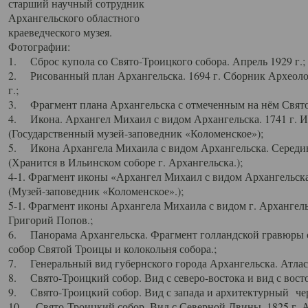
старший научный сотрудник
Архангельского областного
краеведческого музея.
Фотографии:
1. Сброс купола со Свято-Троицкого собора. Апрель 1929 г.;
2. Рисованный план Архангельска. 1694 г. Сборник Археолог
г.;
3. Фрагмент плана Архангельска с отмеченным на нём Свято
4. Икона. Архангел Михаил с видом Архангельска. 1741 г. 
(Государственный музей-заповедник «Коломенское»);
5. Икона Архангела Михаила с видом Архангельска. Середин
(Хранится в Ильинском соборе г. Архангельска.);
4-1. Фрагмент иконы «Архангел Михаил с видом Архангельска
(Музей-заповедник «Коломенское».);
5-1. Фрагмент иконы Архангела Михаила с видом г. Архангель
Григорий Попов.;
6. Панорама Архангельска. Фрагмент голландской гравюры с
собор Святой Троицы и колокольня собора.;
7. Генеральный вид губернского города Архангельска. Атлас 
8. Свято-Троицкий собор. Вид с северо-востока и вид с восто
9. Свято-Троицкий собор. Вид с запада и архитектурный чер
10. Свято-Троицкий собор. Вид с Северной Двины. 1825 г. А