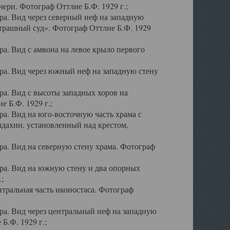
ери. Фотограф Оттлие Б.Ф. 1929 г.;
а. Вид через северный неф на западную
трашный суд». Фотограф Оттлие Б.Ф. 1929
. Вид с амвона на левое крыло первого
а. Вид через южный неф на западную стену
а. Вид с высоты западных хоров на
 Б.Ф. 1929 г.;
а. Вид на юго-восточную часть храма с
дахин, установленный над крестом,
а. Вид на северную стену храма. Фотограф
ра. Вид на южную стену и два опорных
;
тральная часть иконостаса. Фотограф
а. Вид через центральный неф на западную
Б.Ф. 1929 г.;