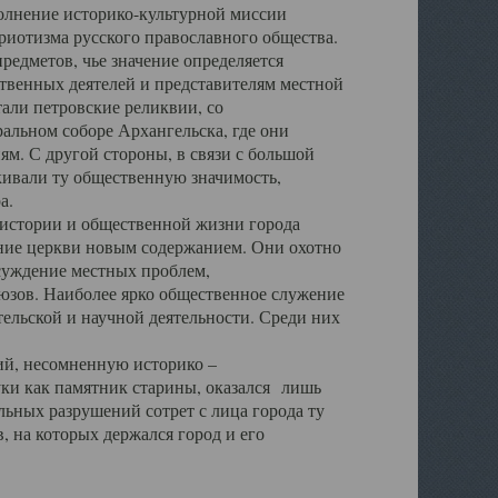
полнение историко-культурной миссии
триотизма русского православного общества.
редметов, чье значение определяется
твенных деятелей и представителям местной
тали петровские реликвии, со
альном соборе Архангельска, где они
м. С другой стороны, в связи с большой
кивали ту общественную значимость,
а.
тории и общественной жизни города
ение церкви новым содержанием. Они охотно
бсуждение местных проблем,
юзов. Наиболее ярко общественное служение
ельской и научной деятельности. Среди них
й, несомненную историко –
ауки как памятник старины, оказался лишь
ьных разрушений сотрет с лица города ту
 на которых держался город и его