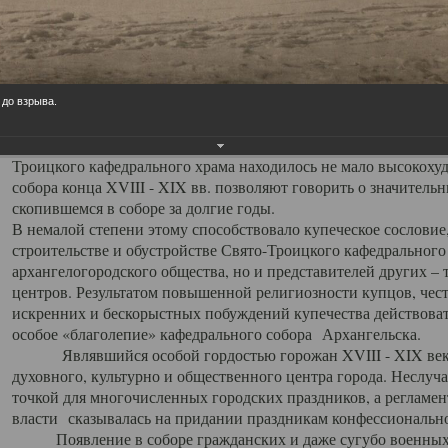
заслуженно выделяя из многочисленных культовых построек 
иконостас украшенный колоннами ионического стиля, с един
царскими вратами, изящным фронтоном и множеством резных,
собой поистине художественную ценность. В совокупности же
шитьем, многочисленными предметами церковной утвари интер
 до взрыва.
неповторимый красочный ансамбль декоративного убранства с
поражающий воображение своих посетителей. В соборной ризн
Троицкого кафедрального храма находилось не мало высокох
собора конца XVIII - XIX вв. позволяют говорить о значител
скопившемся в соборе за долгие годы.
В немалой степени этому способствовало купеческое сословие
строительстве и обустройстве Свято-Троицкого кафедрального 
архангелогородского общества, но и представителей других –
центров. Результатом повышенной религиозности купцов, чес
искренних и бескорыстных побуждений купечества действовать 
особое «благолепие» кафедрального собора Архангельска.
Являвшийся особой гордостью горожан XVIII - XIX века
духовного, культурно и общественного центра города. Неслуч
точкой для многочисленных городских праздников, а регламен
власти сказывалась на придании праздникам конфессионально
Появление в соборе гражданских и даже сугубо военных 