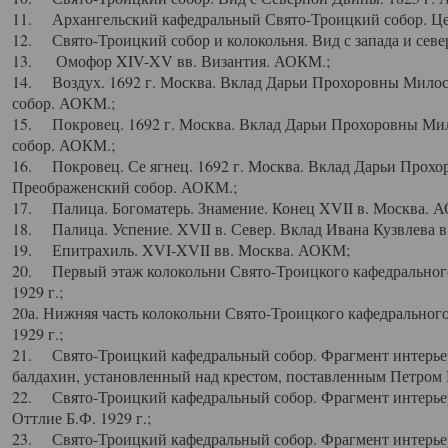
11. Архангельский кафедральный Свято-Троицкий собор. Цен
12. Свято-Троицкий собор и колокольня. Вид с запада и север
13. Омофор XIV-XV вв. Византия. АОКМ.;
14. Воздух. 1692 г. Москва. Вклад Дарьи Прохоровны Мило
собор. АОКМ.;
15. Покровец. 1692 г. Москва. Вклад Дарьи Прохоровны Ми
собор. АОКМ.;
16. Покровец. Се ягнец. 1692 г. Москва. Вклад Дарьи Прох
Преображенский собор. АОКМ.;
17. Палица. Богоматерь. Знамение. Конец XVII в. Москва. 
18. Палица. Успение. XVII в. Север. Вклад Ивана Кузвлева 
19. Епитрахиль. XVI-XVII вв. Москва. АОКМ;
20. Первый этаж колокольни Свято-Троицкого кафедрального
1929 г.;
20а. Нижняя часть колокольни Свято-Троицкого кафедрального
1929 г.;
21. Свято-Троицкий кафедральный собор. Фрагмент интерьер
балдахин, установленный над крестом, поставленным Петром I
22. Свято-Троицкий кафедральный собор. Фрагмент интерьер
Оттлие Б.Ф. 1929 г.;
23. Свято-Троицкий кафедральный собор. Фрагмент интерье