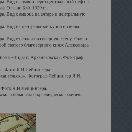
а. Вид на амвон через центральный неф на
аф Оттлие Б.Ф. 1929 г.;
. Вид с амвона на алтарь и центральную
а. Вид на центральный купол и своды.
. Вид от солеи на северную стену. Около
ой святого благоверного князя Александра
бома «Виды г. Архангельска». Фотограф
г. Фото Я.И.Лейцингера.;
рхангельска». Фотограф Лейцингер Я.И.
. Фото Я.И.Лейцингера.
кого областного краеведческого музея.