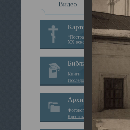
Видео
Картотека
“Пострадавшие за веру в
XX веке на Севере”
Библиотека
Книги
Исследования
Архив
Фотокопии дел
Крестные ходы