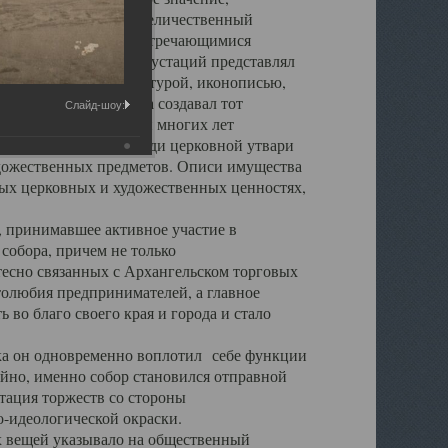
города. Обширный и величественный
ственными нигде не встречающимися
 символических инкрустаций представлял
 с живописью, скульптурой, иконописью,
ьер Троицкого храма создавал тот
Слайд-шоу:
обора, на протяжении многих лет
ице, библиотеке, среди церковной утвари
удожественных предметов. Описи имущества
ьных церковных и художественных ценностях,
, принимавшее активное участие в
собора, причем не только
 тесно связанных с Архангельском торговых
толюбия предпринимателей, а главное
во благо своего края и города и стало
 он одновременно воплотил себе функции
айно, именно собор становился отправной
тация торжеств со стороны
-идеологической окраски.
вещей указывало на общественный