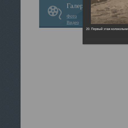
Галерея
Фото
Видео
20. Первый этаж колокольни