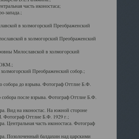
тральная часть иконостаса;
о-запада.;
славской в холмогорский Преображенский
лославской в холмогорский Преображенский
оровны Милославской в холмогорский
АОКМ.;
в холмогорский Преображенский собор.;
 собора до взрыва. Фотограф Оттлие Б.Ф.
 собора после взрыва. Фотограф Оттлие Б.Ф.
а. Вид на иконостас. На южной стороне
. Фотограф Оттлие Б.Ф. 1929 г.;
а. Центральная часть иконостаса. Фотограф
ра. Позолоченный балдахин над царскими