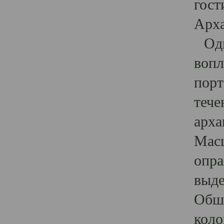
гост
Арха
Один
вопл
порт
тече
арха
Масш
опра
выде
Обши
коло