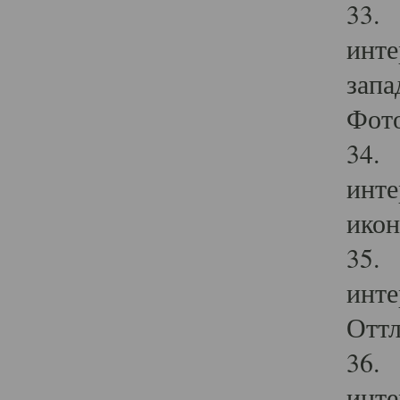
33. 
инте
запа
Фото
34. 
инте
икон
35. 
инте
Оттл
36. 
инте