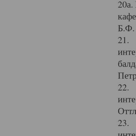
20а.
кафе
Б.Ф. 
21. 
инте
балд
Петр
22. 
инте
Оттл
23. 
инте