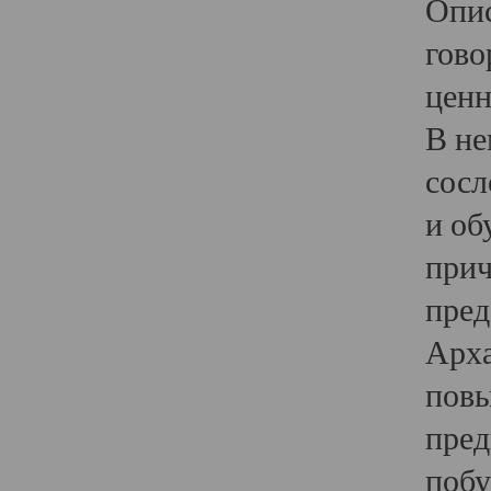
Опис
гово
ценн
В не
сосл
и об
прич
пред
Арха
повы
пред
побу