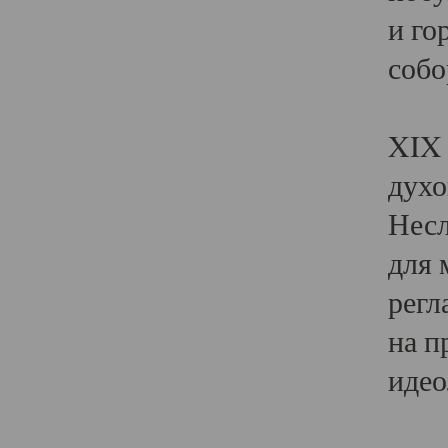
и го
собо
Явл
XIX 
духо
Несл
для 
регл
на п
идео
Поя