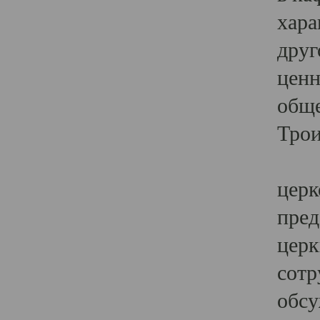
хара
друг
ценн
обще
Трои
Ярк
церк
пред
церк
сотр
обсу