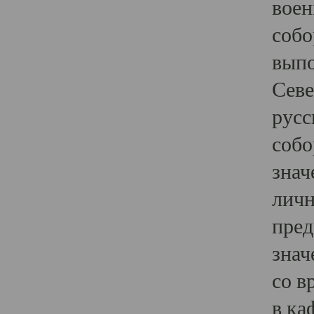
воен
собо
выпо
Севе
русс
собо
знач
личн
пред
знач
со в
в ка