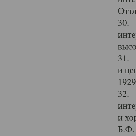
Оттл
30. 
инте
высо
31. 
и це
1929 
32. 
инте
и хо
Б.Ф. 