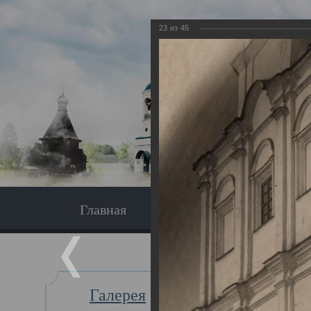
23
из
45
Главная
Экскурсия
Главная
Галерея