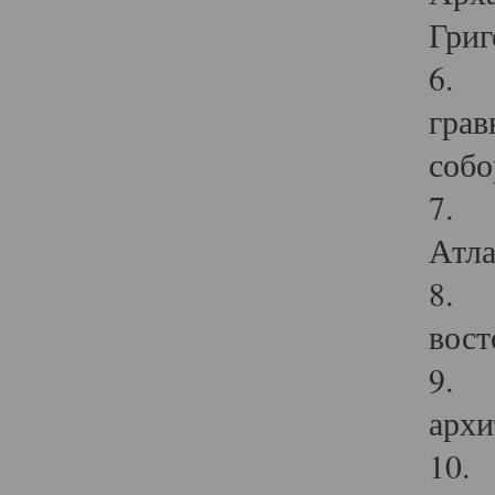
Григ
6. П
грав
собо
7. Г
Атла
8. С
вост
9. С
архи
10. 