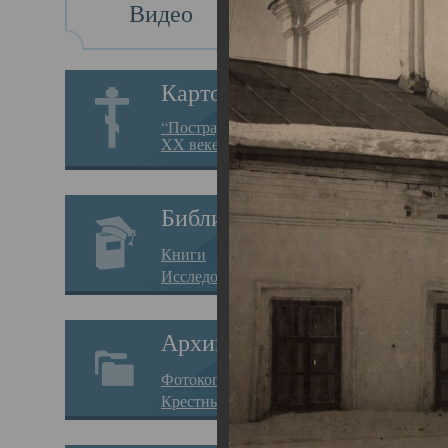
Видео
Св
Картотека
Свя
“Пострадавшие за веру в
XX веке на Севере”
23.12.
Сего
Библиотека
мере
Книги
целе
Исследования
резу
Архив
памя
Фотокопии дел
Арха
Крестные ходы
борь