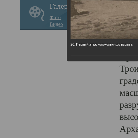
Галерея
годо
Фото
прав
Видео
кафе
Воз
20. Первый этаж колокольни до взрыва.
Арха
Трои
град
масш
разр
высо
Арха