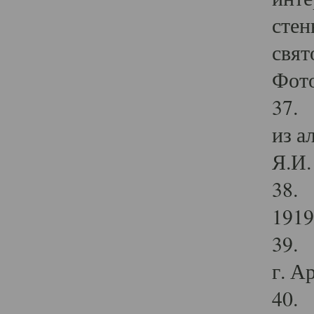
стен
свят
Фото
37. 
из а
Я.И. 
38. 
1919
39. 
г. А
40. 