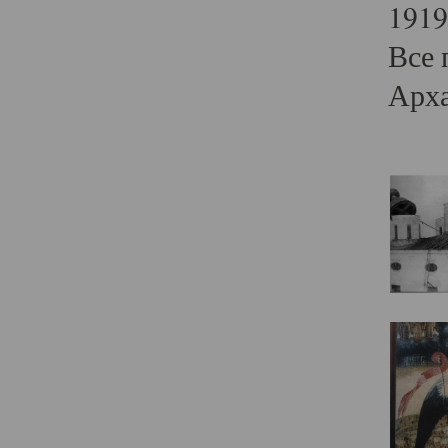
1919
Все 
Арха