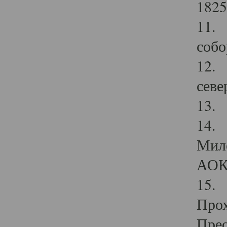
1825
11.
собо
12. 
севе
13.
14. 
Мило
АОК
15. 
Прох
Прео