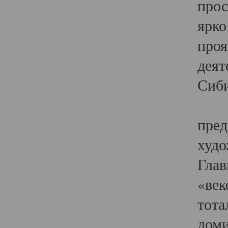
прос
ярко
проя
деят
Сиби
Одн
пред
худо
Глав
«век
тота
доми