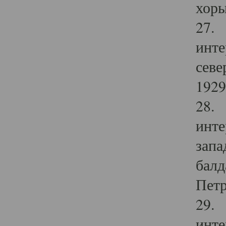
хоры
27. 
инте
севе
1929 
28. 
инте
запа
балд
Петр
29. 
инте