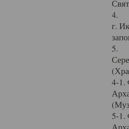
Свят
4. И
г. И
запо
5. И
Сере
(Хра
4-1.
Арха
(Муз
5-1.
Арха