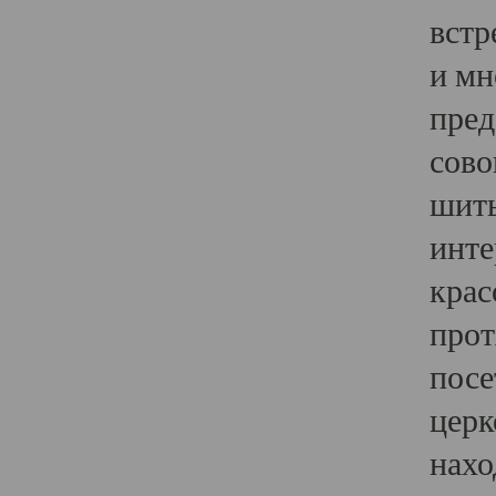
встр
и мн
пред
сово
шить
инте
крас
прот
посе
церк
нахо