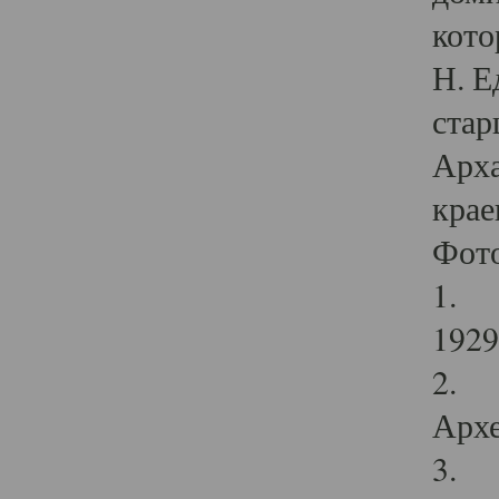
кото
Н. Е
стар
Арха
крае
Фот
1. С
1929 
2. Р
Архе
3. Ф