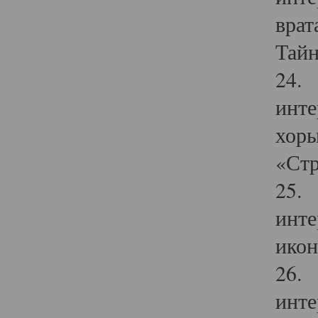
врат
Тайн
24. 
инте
хоры
«Стр
25. 
инте
икон
26. 
инте