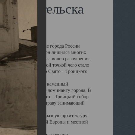
 Архангельска
 чем другие губернские города России
 в результате которых он лишился многих
у Архангельску ударила волна разрушения,
 20 –х годов. Отправной точкой чего стало
нсамбля кафедрального Свято – Троицкого
а, величественный каменный
ю и градостроительную доминанту города. В
оть до разрушения Свято – Троицкий собор
ний Архангельска, по праву занимающий
ртине Архангельска.
 себе яркую и своеобразную архитектуру
ниями России, Западной Европы и местной
вали его кафедральное значение,