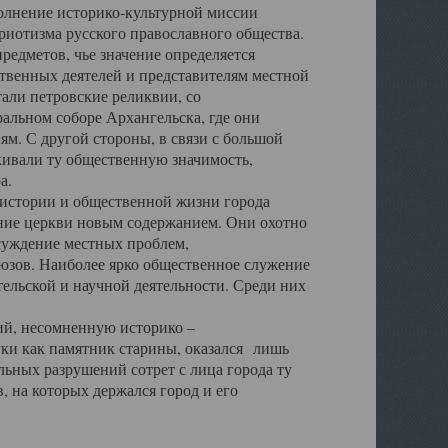
полнение историко-культурной миссии
триотизма русского православного общества.
редметов, чье значение определяется
твенных деятелей и представителям местной
тали петровские реликвии, со
альном соборе Архангельска, где они
м. С другой стороны, в связи с большой
кивали ту общественную значимость,
а.
тории и общественной жизни города
ение церкви новым содержанием. Они охотно
бсуждение местных проблем,
юзов. Наиболее ярко общественное служение
ельской и научной деятельности. Среди них
й, несомненную историко –
ауки как памятник старины, оказался лишь
ьных разрушений сотрет с лица города ту
 на которых держался город и его