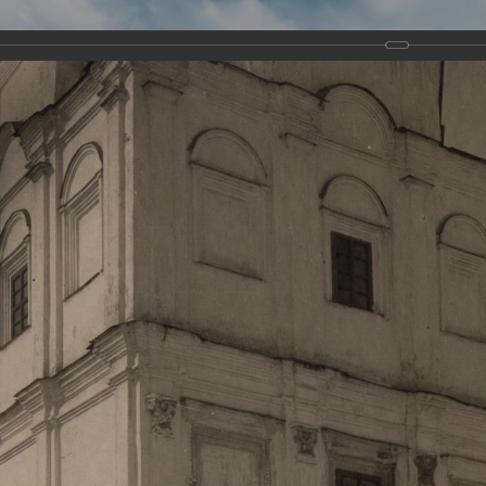
Виртуа
Новомученико
Земли А
Сайт создан по благосло
и Холмо
Наследники
Галерея
Главная
Галерея
Храмы-мученики Архангельска
Свято-Тро