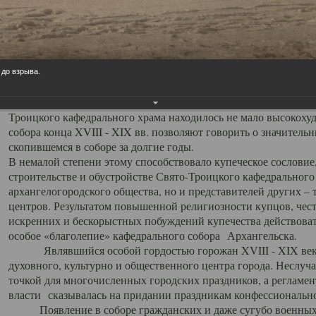
заслуженно выделяя из многочисленных культовых построек 
иконостас украшенный колоннами ионического стиля, с един
царскими вратами, изящным фронтоном и множеством резных,
собой поистине художественную ценность. В совокупности же
шитьем, многочисленными предметами церковной утвари интер
 до взрыва.
неповторимый красочный ансамбль декоративного убранства с
поражающий воображение своих посетителей. В соборной ризн
Троицкого кафедрального храма находилось не мало высокох
собора конца XVIII - XIX вв. позволяют говорить о значител
скопившемся в соборе за долгие годы.
В немалой степени этому способствовало купеческое сословие
строительстве и обустройстве Свято-Троицкого кафедрального 
архангелогородского общества, но и представителей других –
центров. Результатом повышенной религиозности купцов, чес
искренних и бескорыстных побуждений купечества действовать 
особое «благолепие» кафедрального собора Архангельска.
Являвшийся особой гордостью горожан XVIII - XIX века
духовного, культурно и общественного центра города. Неслуч
точкой для многочисленных городских праздников, а регламен
власти сказывалась на придании праздникам конфессионально
Появление в соборе гражданских и даже сугубо военных 