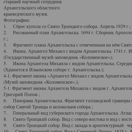
старший научный сотрудник
Архангельского областного
краеведческого музея.
Фотографии:
1. Сброс купола со Свято-Троицкого собора. Апрель 1929 г.;
2. Рисованный план Архангельска. 1694 г. Сборник Археолог
г.;
3. Фрагмент плана Архангельска с отмеченным на нём Свято
4. Икона. Архангел Михаил с видом Архангельска. 1741 г. 
(Государственный музей-заповедник «Коломенское»);
5. Икона Архангела Михаила с видом Архангельска. Середин
(Хранится в Ильинском соборе г. Архангельска.);
4-1. Фрагмент иконы «Архангел Михаил с видом Архангельска
(Музей-заповедник «Коломенское».);
5-1. Фрагмент иконы Архангела Михаила с видом г. Архангель
Григорий Попов.;
6. Панорама Архангельска. Фрагмент голландской гравюры с
собор Святой Троицы и колокольня собора.;
7. Генеральный вид губернского города Архангельска. Атлас 
8. Свято-Троицкий собор. Вид с северо-востока и вид с восто
9. Свято-Троицкий собор. Вид с запада и архитектурный чер
10. Свято-Троицкий собор. Вид с Северной Двины. 1825 г. А