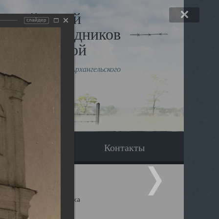
льный музей
слайдер
в и исповедников
рхангельской
влению митрополита Архангельского
горского Даниила
Вопрос-ответ
Контакты
ицкий собор Архангельска