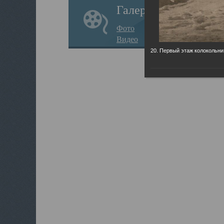
Галерея
Фото
Видео
20. Первый этаж колокольни