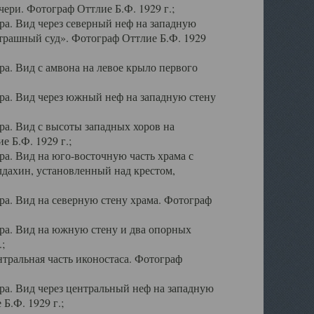
ери. Фотограф Оттлие Б.Ф. 1929 г.;
а. Вид через северный неф на западную
трашный суд». Фотограф Оттлие Б.Ф. 1929
. Вид с амвона на левое крыло первого
а. Вид через южный неф на западную стену
а. Вид с высоты западных хоров на
 Б.Ф. 1929 г.;
а. Вид на юго-восточную часть храма с
дахин, установленный над крестом,
а. Вид на северную стену храма. Фотограф
ра. Вид на южную стену и два опорных
;
тральная часть иконостаса. Фотограф
а. Вид через центральный неф на западную
Б.Ф. 1929 г.;