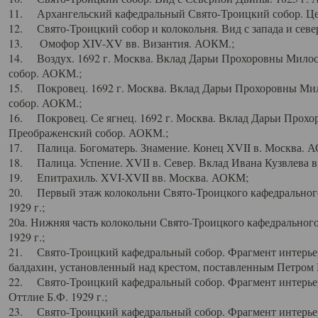
11. Архангельский кафедральный Свято-Троицкий собор. Цен
12. Свято-Троицкий собор и колокольня. Вид с запада и север
13. Омофор XIV-XV вв. Византия. АОКМ.;
14. Воздух. 1692 г. Москва. Вклад Дарьи Прохоровны Мило
собор. АОКМ.;
15. Покровец. 1692 г. Москва. Вклад Дарьи Прохоровны Ми
собор. АОКМ.;
16. Покровец. Се ягнец. 1692 г. Москва. Вклад Дарьи Прох
Преображенский собор. АОКМ.;
17. Палица. Богоматерь. Знамение. Конец XVII в. Москва. 
18. Палица. Успение. XVII в. Север. Вклад Ивана Кузвлева 
19. Епитрахиль. XVI-XVII вв. Москва. АОКМ;
20. Первый этаж колокольни Свято-Троицкого кафедрального
1929 г.;
20а. Нижняя часть колокольни Свято-Троицкого кафедрального
1929 г.;
21. Свято-Троицкий кафедральный собор. Фрагмент интерьер
балдахин, установленный над крестом, поставленным Петром I
22. Свято-Троицкий кафедральный собор. Фрагмент интерьер
Оттлие Б.Ф. 1929 г.;
23. Свято-Троицкий кафедральный собор. Фрагмент интерье