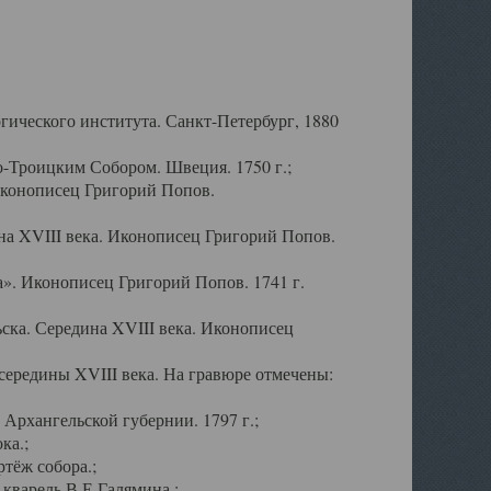
ического института. Санкт-Петербург, 1880
-Троицким Собором. Швеция. 1750 г.;
Иконописец Григорий Попов.
а XVIII века. Иконописец Григорий Попов.
». Иконописец Григорий Попов. 1741 г.
ска. Середина XVIII века. Иконописец
ередины XVIII века. На гравюре отмечены:
Архангельской губернии. 1797 г.;
ка.;
тёж собора.;
кварель В.Е.Галямина.;