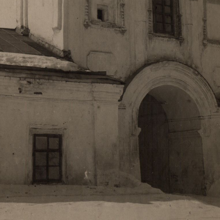
Свято-Троицкий собор
Свято-Троицкий собор Архангельска
23.12.2015
Сегодня мы можем говорить, что Архангельск в большей мере,
пострадал от целенаправленных систематических разрушений,
выдающихся памятников архитектуры. Больше всего по старом
вызванная борьбой с религией, набравшая особую силу в конце
разрушение православного центра архангельской губернии - а
собора Архангельска.
Возникнув в начале XVIII века в центре Архангельск
двухэтажный Троицкий собор, сразу превратился в зрительну
XVIII веке по масштабам ему не было равных на Севере. Впл
оставался самым высоким и значительным из городских строе
второе место, после гостиных дворов, в градостроительной ка
Один из самых больших и светлых соборов России воплотил в
портового города с отраженными в ней архитектурными тече
архангелогородской школы церковного зодчества.
Масштабность, благолепие и богатство собора, вполне оправды