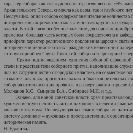
характер собора, как культурного центра взявшего на себя вы
Архангельского Севера, символа как веры, так и глубокого па
Неслучайно, описи собора содержат значительное количество п
исторической сопричастностью к личностям крупных государс
власти. В этой связи особенное значение для горожан приобре
временем большая часть которых была сосредоточена в кафедр
приобрели характер религиозного поклонения царским святыня
исторической ценностью этих гражданских вещей они подчер
которую приобрел Свято Троицкий собор на территории Север
Ярким подтверждением единения соборной церковной ис
стали и представители соборного притча, наполнившие служ
шла на сотрудничество с городской властью, на совместное о
создание научных, просветительских и благотворительных со
соборная интеллигенция проявила в развертывании просветит
Молчанов К.С., Смирнов В.А , Сибирцев М.И. и т.д.
Однако, для новой советской власти храм представляющи
художественную ценность, хотя и находился в ведении Главн
«вековым хламом». Последующая за сломом собора волна тотал
систему доминант – духовных и пространственных ориентиров,
историческая память.
Н. Едовина,