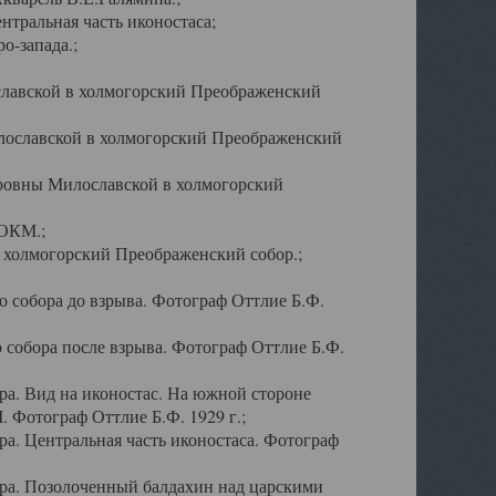
тральная часть иконостаса;
о-запада.;
славской в холмогорский Преображенский
лославской в холмогорский Преображенский
оровны Милославской в холмогорский
АОКМ.;
в холмогорский Преображенский собор.;
 собора до взрыва. Фотограф Оттлие Б.Ф.
 собора после взрыва. Фотограф Оттлие Б.Ф.
а. Вид на иконостас. На южной стороне
. Фотограф Оттлие Б.Ф. 1929 г.;
а. Центральная часть иконостаса. Фотограф
ра. Позолоченный балдахин над царскими