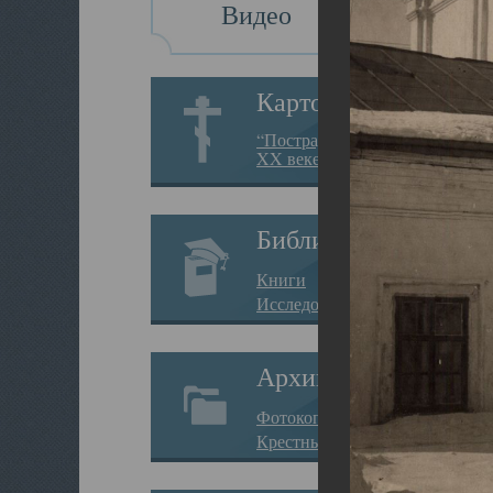
Видео
Картотека
“Пострадавшие за веру в
XX веке на Севере”
Библиотека
Книги
Исследования
Архив
Фотокопии дел
Крестные ходы