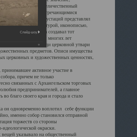
города. Обширный и величественный
ственными нигде не встречающимися
 символических инкрустаций представлял
 с живописью, скульптурой, иконописью,
ьер Троицкого храма создавал тот
Слайд-шоу:
обора, на протяжении многих лет
ице, библиотеке, среди церковной утвари
удожественных предметов. Описи имущества
ьных церковных и художественных ценностях,
, принимавшее активное участие в
собора, причем не только
 тесно связанных с Архангельском торговых
толюбия предпринимателей, а главное
во благо своего края и города и стало
 он одновременно воплотил себе функции
айно, именно собор становился отправной
тация торжеств со стороны
-идеологической окраски.
вещей указывало на общественный