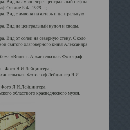
а. Вид на амвон через центральный неф на
аф Оттлие Б.Ф. 1929 г.;
. Вид с амвона на алтарь и центральную
а. Вид на центральный купол и своды.
. Вид от солеи на северную стену. Около
ой святого благоверного князя Александра
бома «Виды г. Архангельска». Фотограф
г. Фото Я.И.Лейцингера.;
рхангельска». Фотограф Лейцингер Я.И.
. Фото Я.И.Лейцингера.
кого областного краеведческого музея.