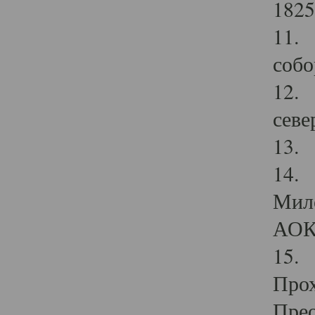
1825
11.
собо
12. 
севе
13.
14. 
Мило
АОК
15. 
Прох
Прео