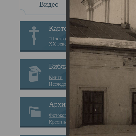
Видео
Св
Картотека
Свя
“Пострадавшие за веру в
XX веке на Севере”
23.12.
Сего
Библиотека
мере
Книги
целе
Исследования
резу
Архив
памя
Фотокопии дел
Арха
Крестные ходы
борь