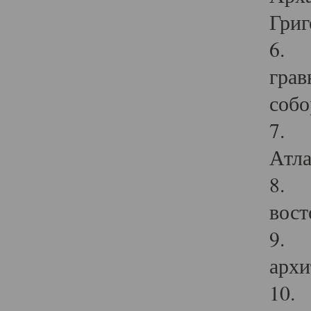
Григ
6. П
грав
собо
7. Г
Атла
8. С
вост
9. С
архи
10. 