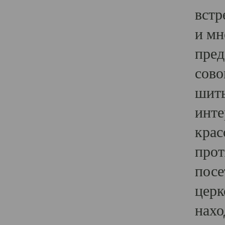
встр
и мн
пред
сово
шить
инте
крас
прот
посе
церк
нахо