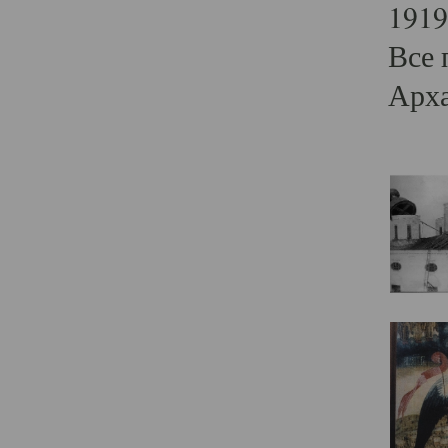
1919
Все 
Арха