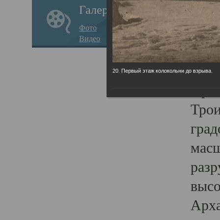
Галерея
годо
Фото
прав
Видео
кафе
Воз
20. Первый этаж колокольни до взрыва.
Арха
Трои
град
масш
разр
высо
Арха