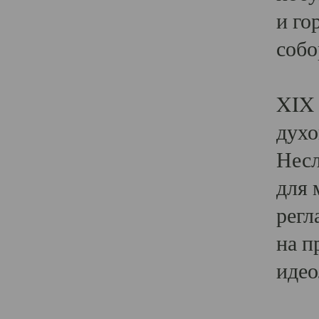
и го
собо
Явл
XIX 
духо
Несл
для 
регл
на п
идео
Поя