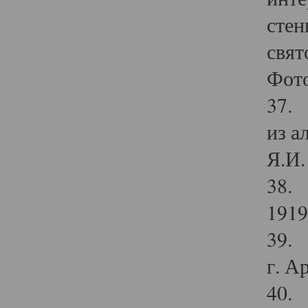
стен
свят
Фото
37. 
из а
Я.И. 
38. 
1919
39. 
г. А
40. 