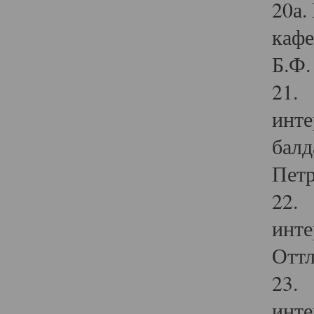
20а.
кафе
Б.Ф. 
21. 
инте
балд
Петр
22. 
инте
Оттл
23. 
инте