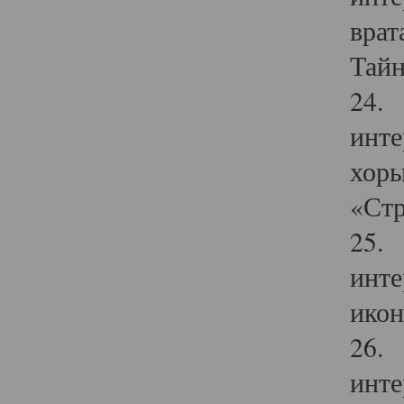
врат
Тайн
24. 
инте
хоры
«Стр
25. 
инте
икон
26. 
инте