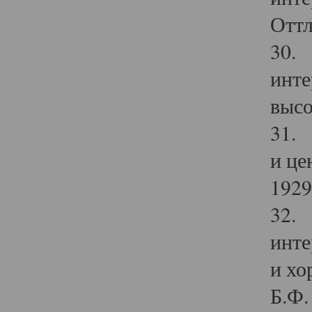
Оттл
30. 
инте
высо
31. 
и це
1929 
32. 
инте
и хо
Б.Ф. 