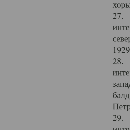
хоры
27. 
инте
севе
1929 
28. 
инте
запа
балд
Петр
29. 
инте