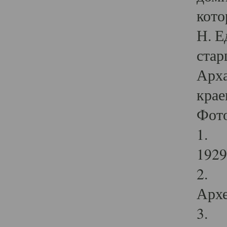
кото
Н. Е
стар
Арха
крае
Фот
1. С
1929 
2. Р
Архе
3. Ф