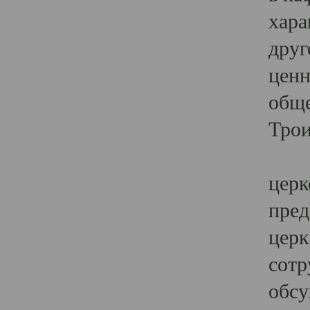
хара
друг
ценн
обще
Трои
Ярк
церк
пред
церк
сотр
обсу