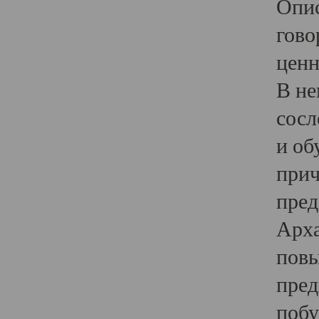
Опис
гово
ценн
В не
сосл
и об
прич
пред
Арха
повы
пред
побу