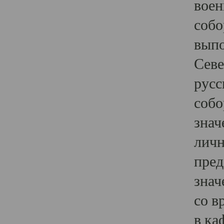
воен
собо
выпо
Севе
русс
собо
знач
личн
пред
знач
со в
в ка