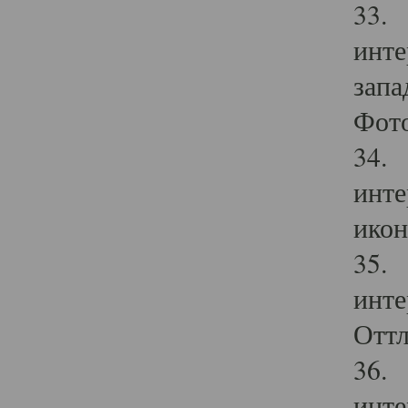
33. 
инте
запа
Фото
34. 
инте
икон
35. 
инте
Оттл
36. 
инте