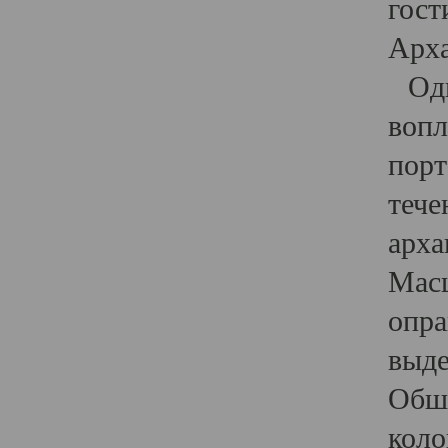
гост
Арха
Один
вопл
порт
тече
арха
Масш
опра
выде
Обши
коло