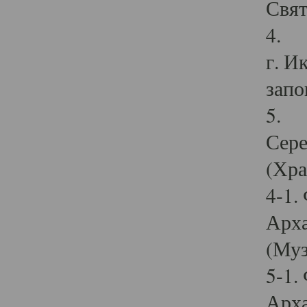
Свят
4. И
г. И
запо
5. И
Сере
(Хра
4-1.
Арха
(Муз
5-1.
Арха