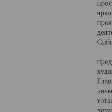
прос
ярко
проя
деят
Сиби
Одн
пред
худо
Глав
«век
тота
доми