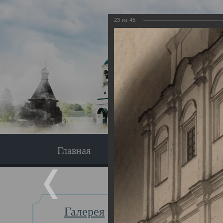
23
из
45
Главная
Экскурсия
Главная
Галерея