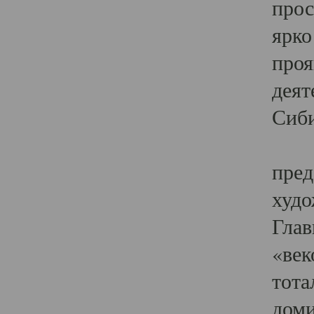
прос
ярко
проя
деят
Сиби
Одн
пред
худо
Глав
«век
тота
доми