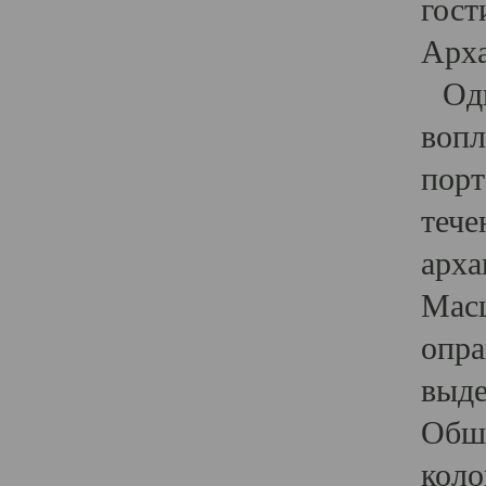
гост
Арха
Один
вопл
порт
тече
арха
Масш
опра
выде
Обши
коло