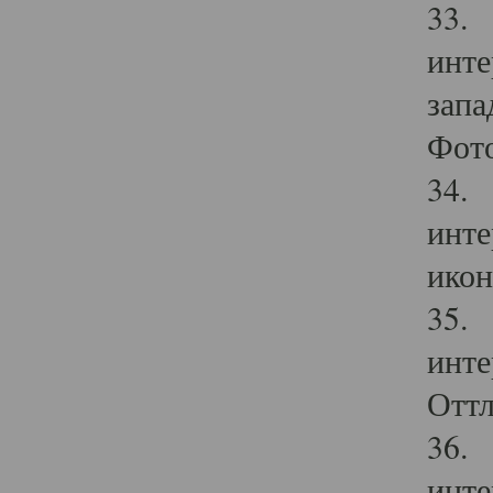
33. 
инте
запа
Фото
34. 
инте
икон
35. 
инте
Оттл
36. 
инте