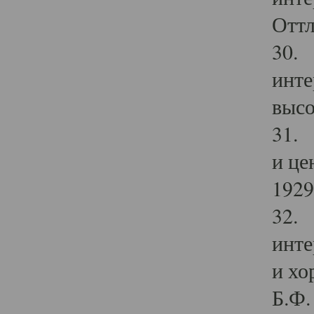
Оттл
30. 
инте
высо
31. 
и це
1929 
32. 
инте
и хо
Б.Ф. 