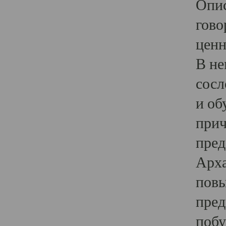
Опис
гово
ценн
В не
сосл
и об
прич
пред
Арха
повы
пред
побу