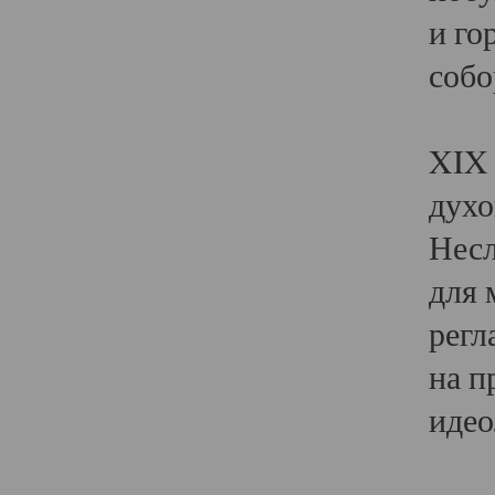
и го
собо
Явл
XIX 
духо
Несл
для 
регл
на п
идео
Поя