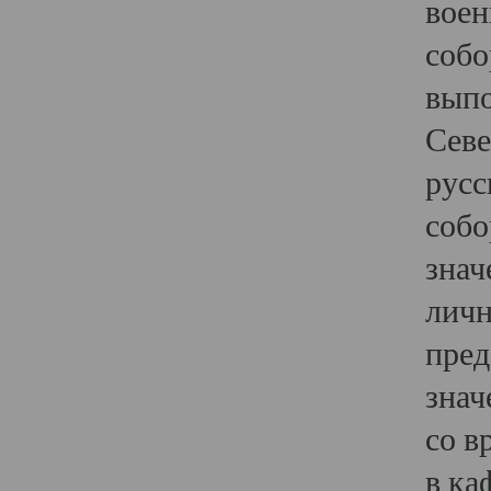
воен
собо
выпо
Севе
русс
собо
знач
личн
пред
знач
со в
в ка