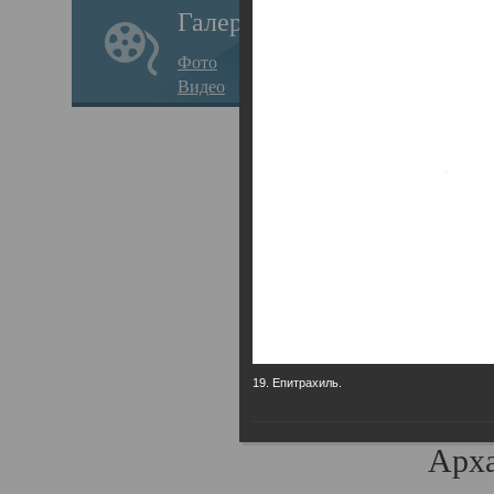
Галерея
годо
Фото
прав
Видео
кафе
Воз
Арха
Трои
град
масш
разр
19. Епитрахиль.
высо
Арха