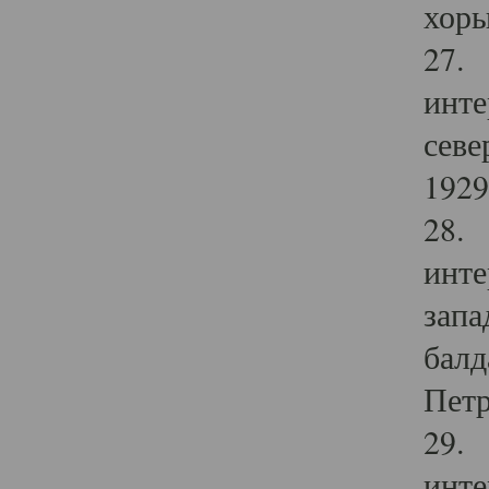
хоры
27. 
инте
севе
1929 
28. 
инте
запа
балд
Петр
29. 
инте