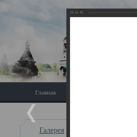
22
из
45
Главная
Экскурсия
Главная
Галерея