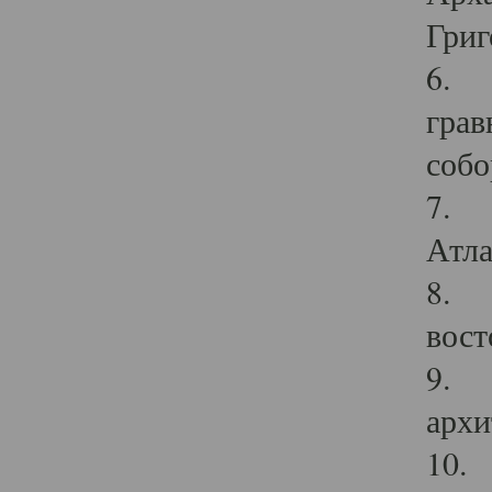
Григ
6. П
грав
собо
7. Г
Атла
8. С
вост
9. С
архи
10. 