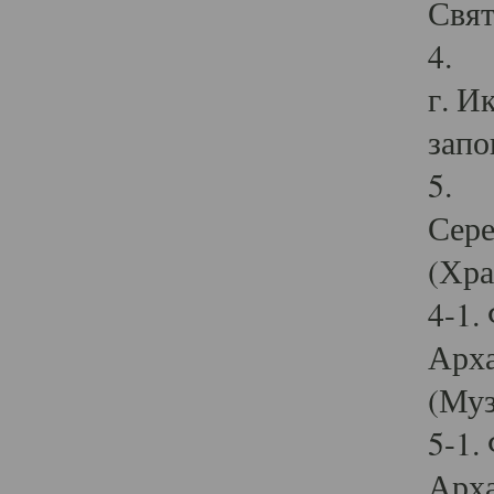
Свят
4. И
г. И
запо
5. И
Сере
(Хра
4-1.
Арха
(Муз
5-1.
Арха