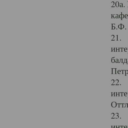
20а.
кафе
Б.Ф. 
21. 
инте
балд
Петр
22. 
инте
Оттл
23. 
инте