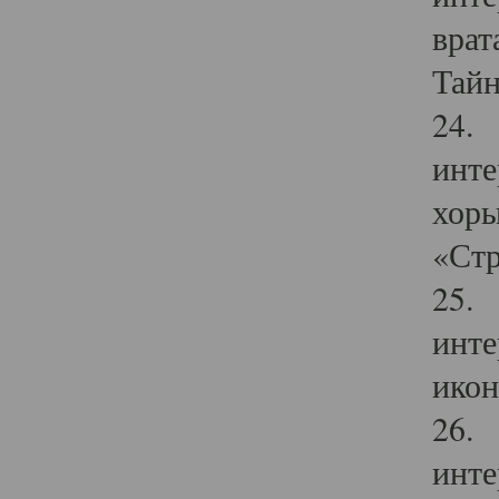
врат
Тайн
24. 
инте
хоры
«Стр
25. 
инте
икон
26. 
инте