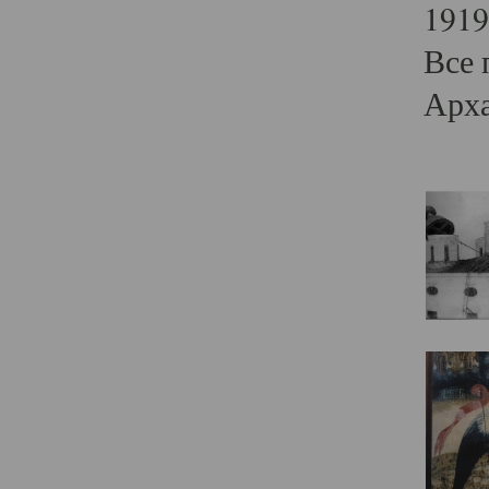
1919
Все 
Арха