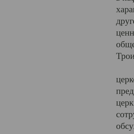
хара
друг
ценн
обще
Трои
Ярк
церк
пред
церк
сотр
обсу