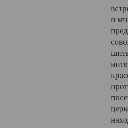
встр
и мн
пред
сово
шить
инте
крас
прот
посе
церк
нахо