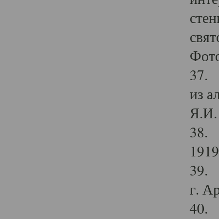
стен
свят
Фото
37. 
из а
Я.И. 
38. 
1919
39. 
г. А
40. 