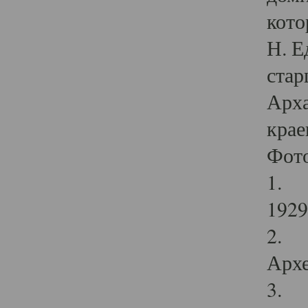
кото
Н. Е
стар
Арха
крае
Фот
1. С
1929 
2. Р
Архе
3. Ф