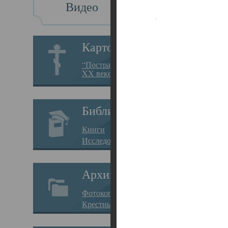
Видео
Св
Картотека
Свя
“Пострадавшие за веру в
XX веке на Севере”
23.12.
Сего
Библиотека
мере
Книги
целе
Исследования
резу
Архив
памя
Фотокопии дел
Арха
Крестные ходы
борь