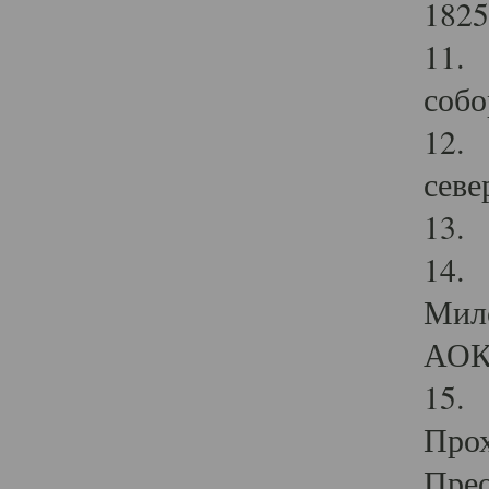
1825
11.
собо
12. 
севе
13.
14. 
Мило
АОК
15. 
Прох
Прео