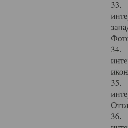
33. 
инте
запа
Фото
34. 
инте
икон
35. 
инте
Оттл
36. 
инте