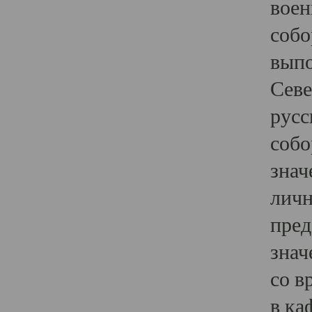
воен
собо
выпо
Севе
русс
собо
знач
личн
пред
знач
со в
в ка