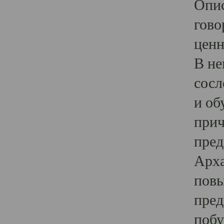
Опис
гово
ценн
В не
сосл
и об
прич
пред
Арха
повы
пред
побу