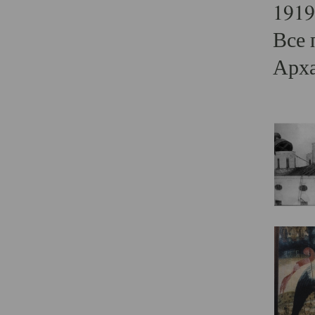
1919
Все 
Арха