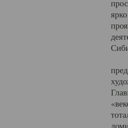
прос
ярко
проя
деят
Сиби
Одн
пред
худо
Глав
«век
тота
доми