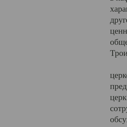
хара
друг
ценн
обще
Трои
Ярк
церк
пред
церк
сотр
обсу