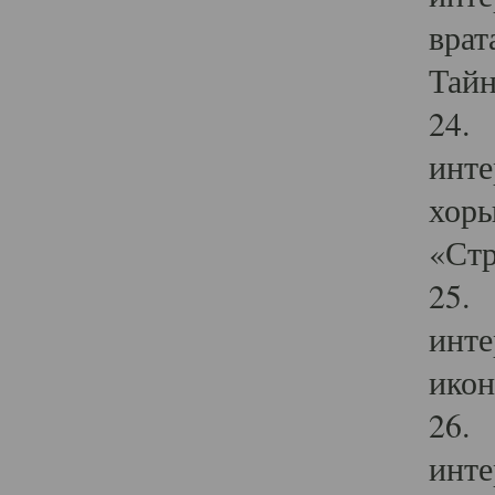
врат
Тайн
24. 
инте
хоры
«Стр
25. 
инте
икон
26. 
инте