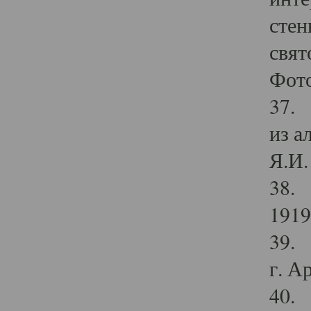
стен
свят
Фото
37. 
из а
Я.И. 
38. 
1919
39. 
г. А
40. 