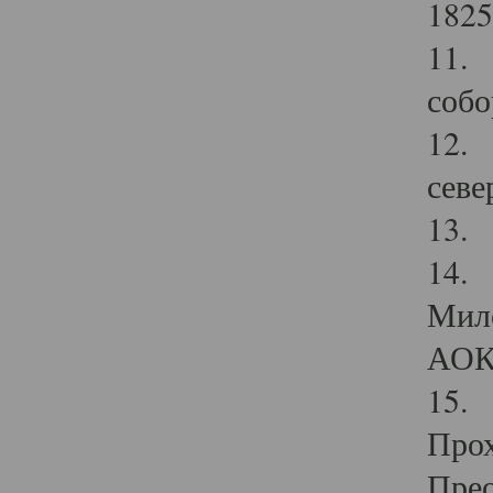
1825
11.
собо
12. 
севе
13.
14. 
Мило
АОК
15. 
Прох
Прео