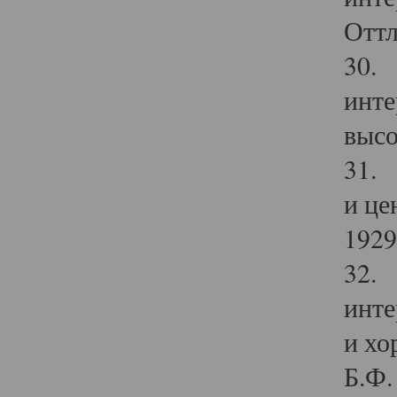
Оттл
30. 
инте
высо
31. 
и це
1929 
32. 
инте
и хо
Б.Ф. 