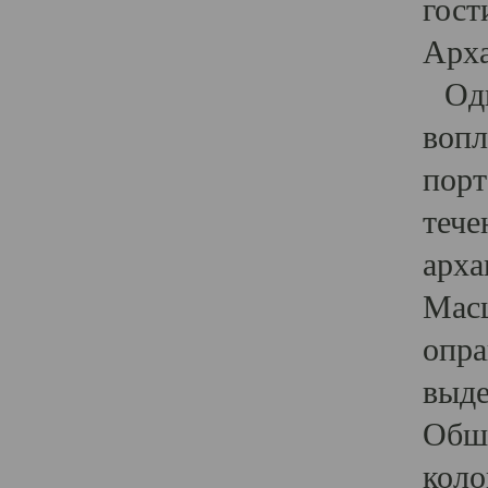
гост
Арха
Один
вопл
порт
тече
арха
Масш
опра
выде
Обши
коло