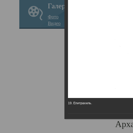
Галерея
годо
Фото
прав
Видео
кафе
Воз
Арха
Трои
град
масш
разр
19. Епитрахиль.
высо
Арха