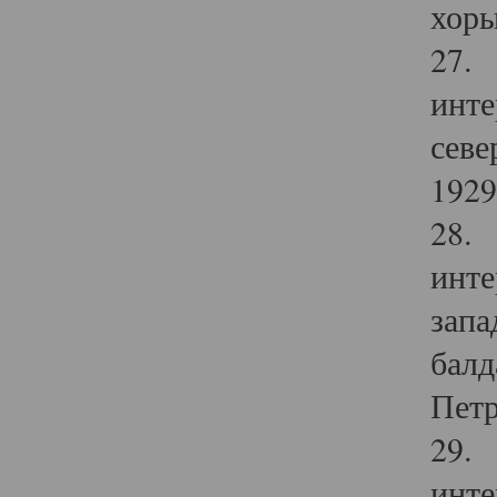
хоры
27. 
инте
севе
1929 
28. 
инте
запа
балд
Петр
29. 
инте