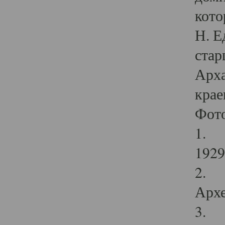
кото
Н. Е
стар
Арха
крае
Фот
1. С
1929 
2. Р
Архе
3. Ф