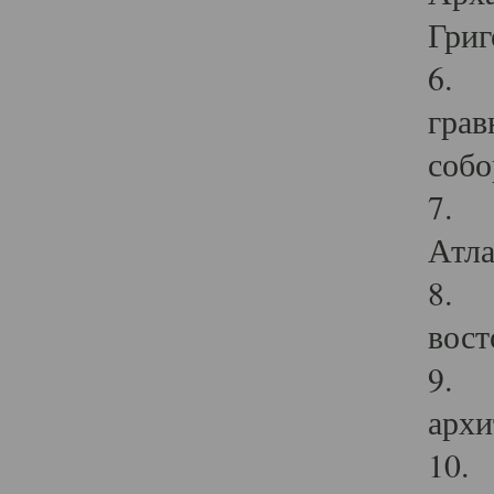
Григ
6. П
грав
собо
7. Г
Атла
8. С
вост
9. С
архи
10. 