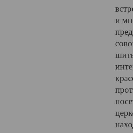
встр
и мн
пред
сово
шить
инте
крас
прот
посе
церк
нахо