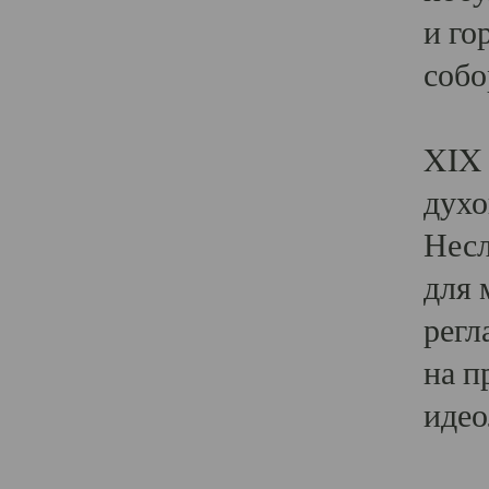
и го
собо
Явл
XIX 
духо
Несл
для 
регл
на п
идео
Поя