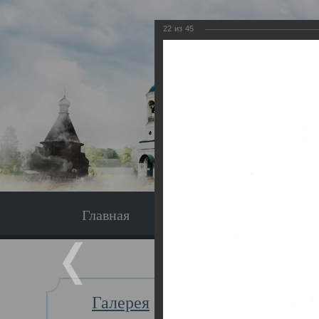
22
из
45
Главная
Экскурсия
Главная
Галерея