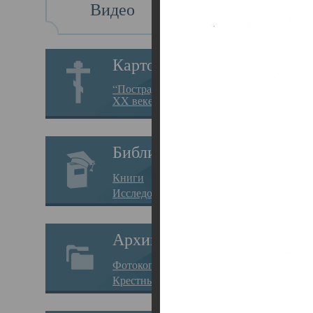
Видео
Св
Картотека
Свя
“Пострадавшие за веру в
XX веке на Севере”
23.12.
Сего
Библиотека
мере
Книги
целе
Исследования
резу
Архив
памя
Фотокопии дел
Арха
Крестные ходы
борь