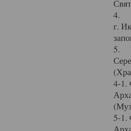
Свят
4. И
г. И
запо
5. И
Сере
(Хра
4-1.
Арха
(Муз
5-1.
Арха