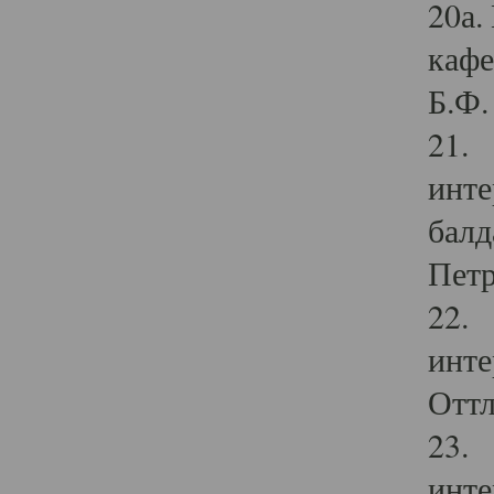
20а.
кафе
Б.Ф. 
21. 
инте
балд
Петр
22. 
инте
Оттл
23. 
инте