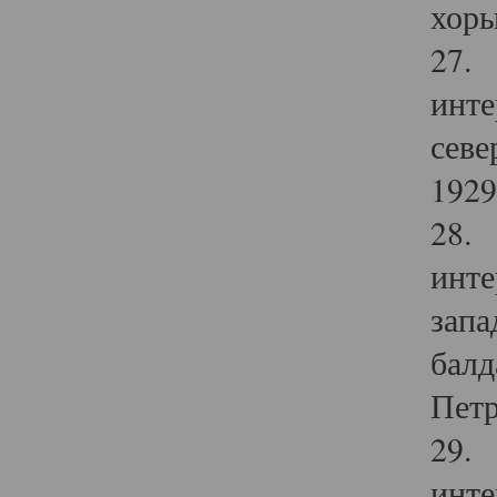
хоры
27. 
инте
севе
1929 
28. 
инте
запа
балд
Петр
29. 
инте