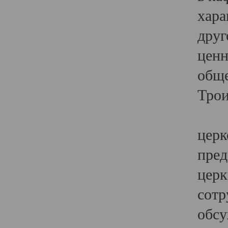
хара
друг
ценн
обще
Трои
Ярк
церк
пред
церк
сотр
обсу