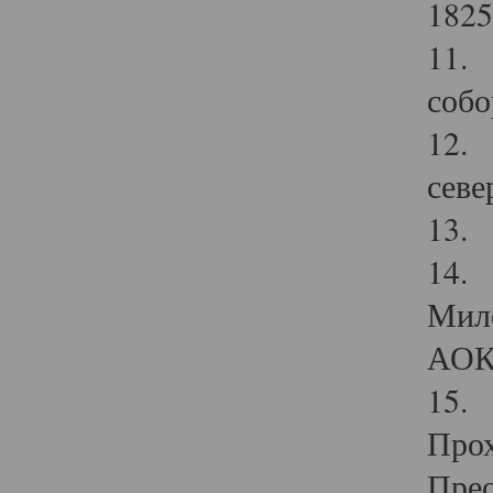
1825
11.
собо
12. 
севе
13.
14. 
Мило
АОК
15. 
Прох
Прео