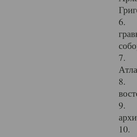
Григ
6. П
грав
собо
7. Г
Атла
8. С
вост
9. С
архи
10. 