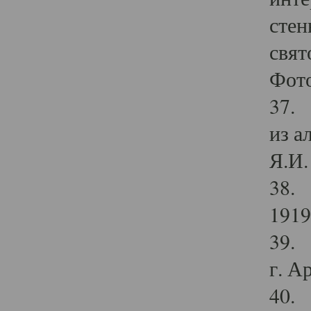
стен
свят
Фото
37. 
из а
Я.И. 
38. 
1919
39. 
г. А
40. 