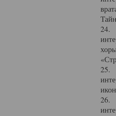
врат
Тайн
24. 
инте
хоры
«Стр
25. 
инте
икон
26. 
инте