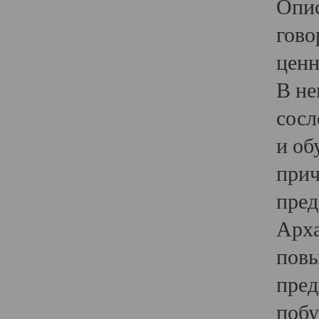
Опис
гово
ценн
В не
сосл
и об
прич
пред
Арха
повы
пред
побу