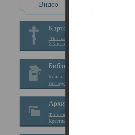
Видео
Св
Картотека
Свя
“Пострадавшие за веру в
XX веке на Севере”
23.12.
Сего
Библиотека
мере
Книги
целе
Исследования
резу
Архив
памя
Фотокопии дел
Арха
Крестные ходы
борь