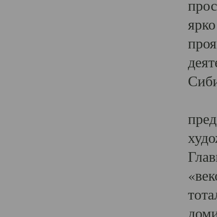
прос
ярко
проя
деят
Сиби
Одн
пред
худо
Глав
«век
тота
доми