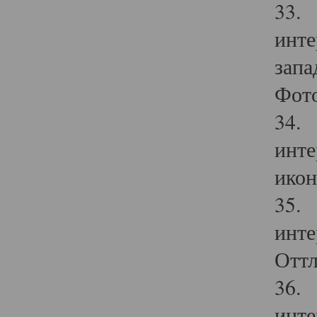
33. 
инте
запа
Фото
34. 
инте
икон
35. 
инте
Оттл
36. 
инте