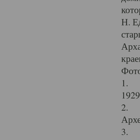
кото
Н. Е
стар
Арха
крае
Фот
1. С
1929 
2. Р
Архе
3. Ф