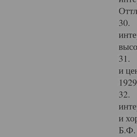
Оттл
30. 
инте
высо
31. 
и це
1929 
32. 
инте
и хо
Б.Ф. 