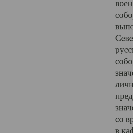
воен
собо
выпо
Севе
русс
собо
знач
личн
пред
знач
со в
в ка