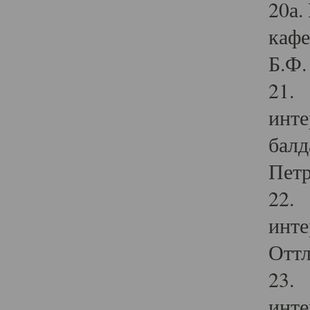
20а.
кафе
Б.Ф. 
21. 
инте
балд
Петр
22. 
инте
Оттл
23. 
инте