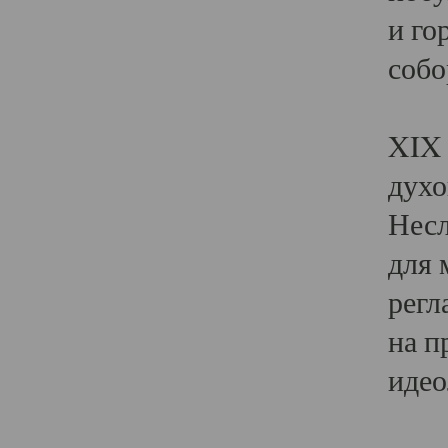
и го
собо
Явл
XIX 
духо
Несл
для 
регл
на п
идео
Поя