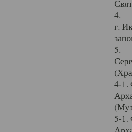
Свят
4. И
г. И
запо
5. И
Сере
(Хра
4-1.
Арха
(Муз
5-1.
Арха