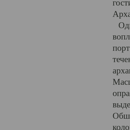
гост
Арха
Один
вопл
порт
тече
арха
Масш
опра
выде
Обши
коло