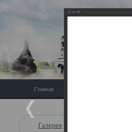
22
из
45
Главная
Экскурсия
Главная
Галерея