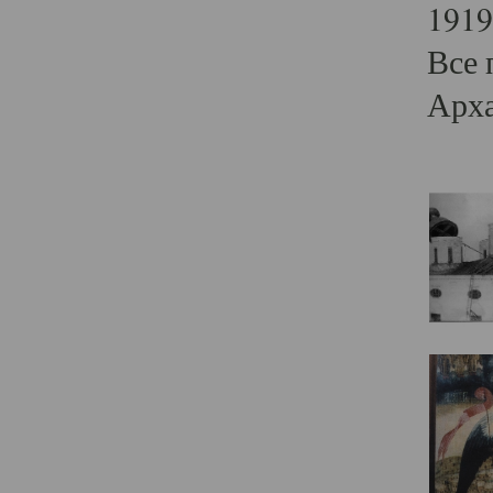
1919
Все 
Арха