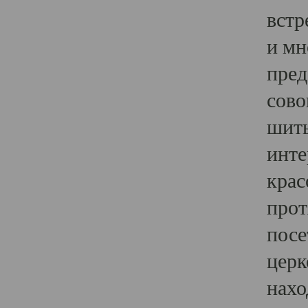
встр
и мн
пред
сово
шить
инте
крас
прот
посе
церк
нахо