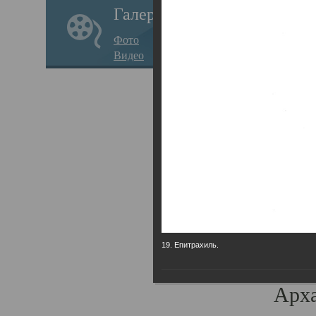
Галерея
годо
Фото
прав
Видео
кафе
Воз
Арха
Трои
град
масш
разр
19. Епитрахиль.
высо
Арха