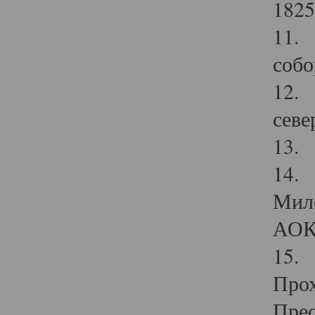
1825
11.
собо
12. 
севе
13.
14. 
Мило
АОК
15. 
Прох
Прео