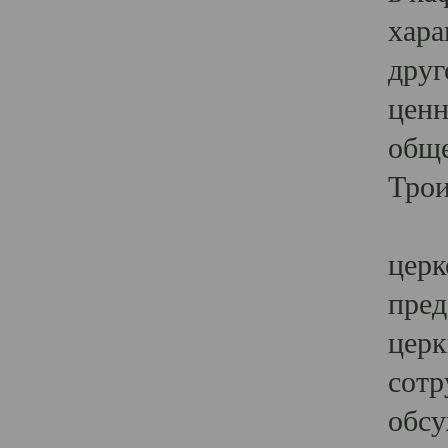
хара
друг
ценн
обще
Трои
Ярк
церк
пред
церк
сотр
обсу