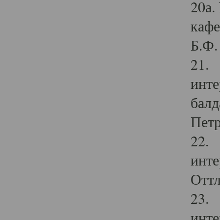
20а.
кафе
Б.Ф. 
21. 
инте
балд
Петр
22. 
инте
Оттл
23. 
инте