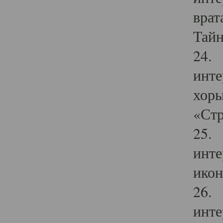
врат
Тайн
24. 
инте
хоры
«Стр
25. 
инте
икон
26. 
инте