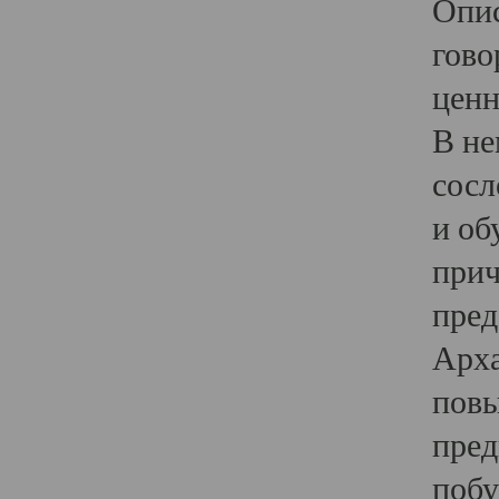
Опис
гово
ценн
В не
сосл
и об
прич
пред
Арха
повы
пред
побу