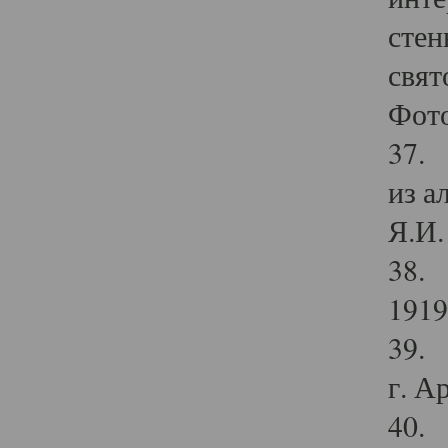
стен
свят
Фото
37. 
из а
Я.И. 
38. 
1919
39. 
г. А
40. 