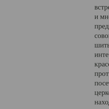
встр
и мн
пред
сово
шить
инте
крас
прот
посе
церк
нахо