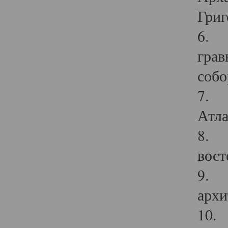
Григ
6. П
грав
собо
7. Г
Атла
8. С
вост
9. С
архи
10. 