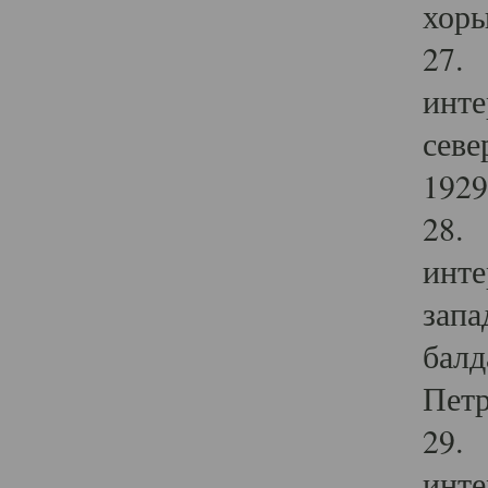
хоры
27. 
инте
севе
1929 
28. 
инте
запа
балд
Петр
29. 
инте