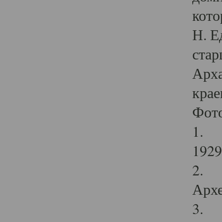
кото
Н. Е
стар
Арха
крае
Фот
1. С
1929 
2. Р
Архе
3. Ф