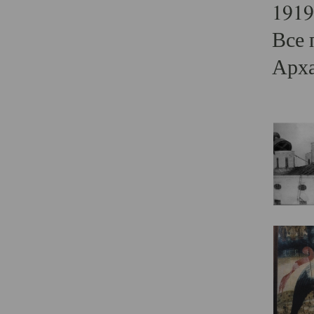
1919
Все 
Арха