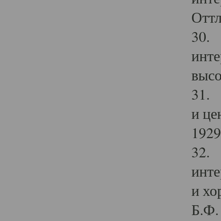
Оттл
30. 
инте
высо
31. 
и це
1929 
32. 
инте
и хо
Б.Ф. 