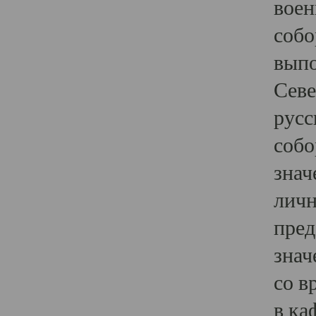
воен
собо
выпо
Севе
русс
собо
знач
личн
пред
знач
со в
в ка