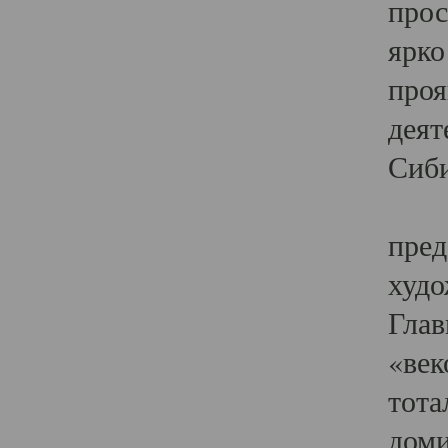
прос
ярко
проя
деят
Сиби
Одн
пред
худо
Глав
«век
тота
доми