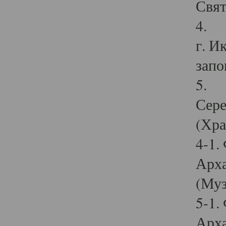
Свят
4. И
г. И
запо
5. И
Сере
(Хра
4-1.
Арха
(Муз
5-1.
Арха