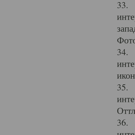
33. 
инте
запа
Фото
34. 
инте
икон
35. 
инте
Оттл
36. 
инте