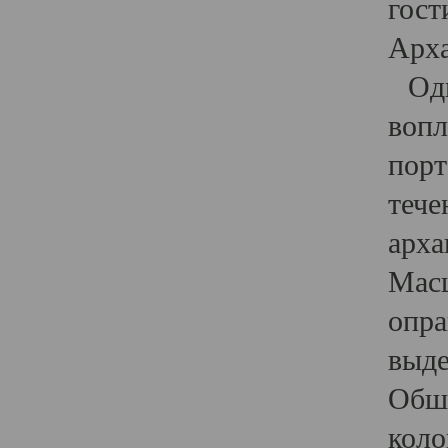
гост
Арха
Один
вопл
порт
тече
арха
Масш
опра
выде
Обши
коло