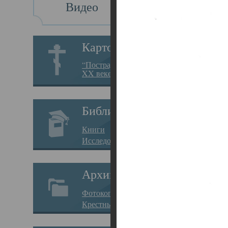
Видео
Св
Картотека
Свя
“Пострадавшие за веру в
XX веке на Севере”
23.12.
Сего
Библиотека
мере
Книги
целе
Исследования
резу
Архив
памя
Фотокопии дел
Арха
Крестные ходы
борь