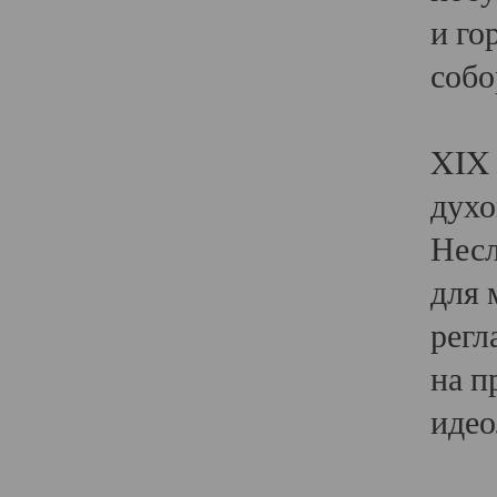
и го
собо
Явл
XIX 
духо
Несл
для 
регл
на п
идео
Поя