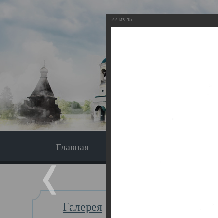
22
из
45
Главная
Экскурсия
Главная
Галерея