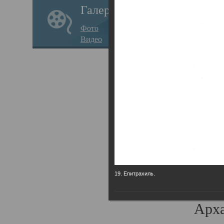
Галерея
годо
Фото
прав
Видео
кафе
Воз
Арха
Трои
град
масш
разр
19. Епитрахиль.
высо
Арха