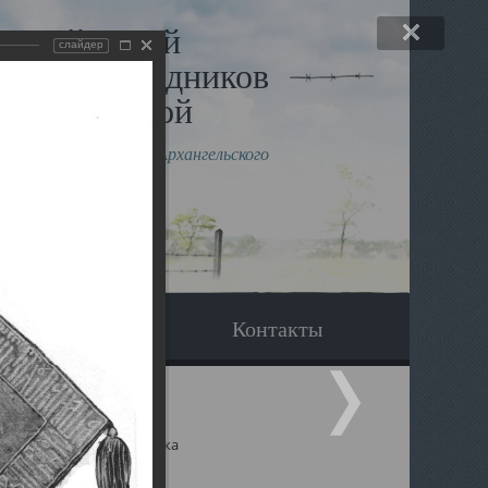
льный музей
слайдер
в и исповедников
рхангельской
влению митрополита Архангельского
горского Даниила
Вопрос-ответ
Контакты
ицкий собор Архангельска