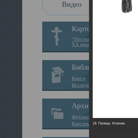
Видео
Картотека
“Пострадавшие за веру в
XX веке на Севере”
Библиотека
Книги
Исследования
Архив
Фотокопии дел
Крестные ходы
18. Палица. Успение.