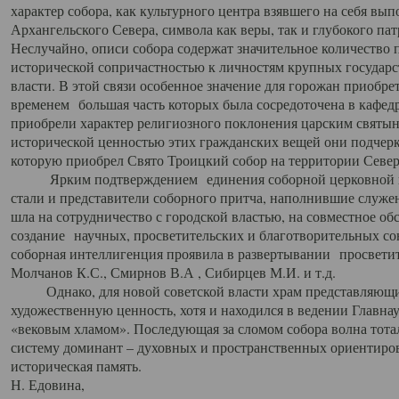
характер собора, как культурного центра взявшего на себя вы
Архангельского Севера, символа как веры, так и глубокого па
Неслучайно, описи собора содержат значительное количество п
исторической сопричастностью к личностям крупных государс
власти. В этой связи особенное значение для горожан приобре
временем большая часть которых была сосредоточена в кафедр
приобрели характер религиозного поклонения царским святыня
исторической ценностью этих гражданских вещей они подчер
которую приобрел Свято Троицкий собор на территории Север
Ярким подтверждением единения соборной церковной ис
стали и представители соборного притча, наполнившие служ
шла на сотрудничество с городской властью, на совместное о
создание научных, просветительских и благотворительных со
соборная интеллигенция проявила в развертывании просветит
Молчанов К.С., Смирнов В.А , Сибирцев М.И. и т.д.
Однако, для новой советской власти храм представляющи
художественную ценность, хотя и находился в ведении Главн
«вековым хламом». Последующая за сломом собора волна тотал
систему доминант – духовных и пространственных ориентиров,
историческая память.
Н. Едовина,