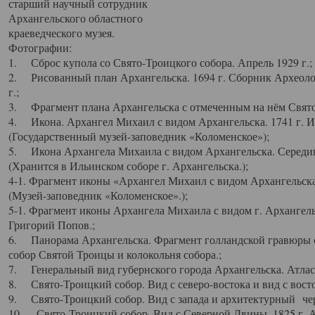
старший научный сотрудник
Архангельского областного
краеведческого музея.
Фотографии:
1. Сброс купола со Свято-Троицкого собора. Апрель 1929 г.;
2. Рисованный план Архангельска. 1694 г. Сборник Археолог
г.;
3. Фрагмент плана Архангельска с отмеченным на нём Свято
4. Икона. Архангел Михаил с видом Архангельска. 1741 г. 
(Государственный музей-заповедник «Коломенское»);
5. Икона Архангела Михаила с видом Архангельска. Середин
(Хранится в Ильинском соборе г. Архангельска.);
4-1. Фрагмент иконы «Архангел Михаил с видом Архангельска
(Музей-заповедник «Коломенское».);
5-1. Фрагмент иконы Архангела Михаила с видом г. Архангель
Григорий Попов.;
6. Панорама Архангельска. Фрагмент голландской гравюры с
собор Святой Троицы и колокольня собора.;
7. Генеральный вид губернского города Архангельска. Атлас 
8. Свято-Троицкий собор. Вид с северо-востока и вид с восто
9. Свято-Троицкий собор. Вид с запада и архитектурный чер
10. Свято-Троицкий собор. Вид с Северной Двины. 1825 г. А