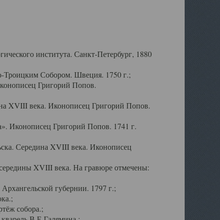
ического института. Санкт-Петербург, 1880
-Троицким Собором. Швеция. 1750 г.;
Иконописец Григорий Попов.
а XVIII века. Иконописец Григорий Попов.
». Иконописец Григорий Попов. 1741 г.
ска. Середина XVIII века. Иконописец
ередины XVIII века. На гравюре отмечены:
Архангельской губернии. 1797 г.;
ка.;
тёж собора.;
кварель В.Е.Галямина.;