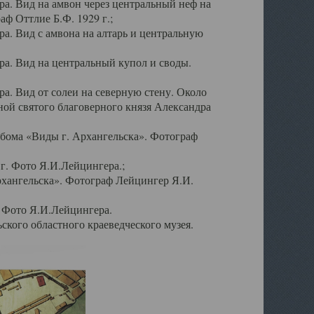
а. Вид на амвон через центральный неф на
аф Оттлие Б.Ф. 1929 г.;
. Вид с амвона на алтарь и центральную
а. Вид на центральный купол и своды.
. Вид от солеи на северную стену. Около
ой святого благоверного князя Александра
бома «Виды г. Архангельска». Фотограф
г. Фото Я.И.Лейцингера.;
рхангельска». Фотограф Лейцингер Я.И.
. Фото Я.И.Лейцингера.
кого областного краеведческого музея.