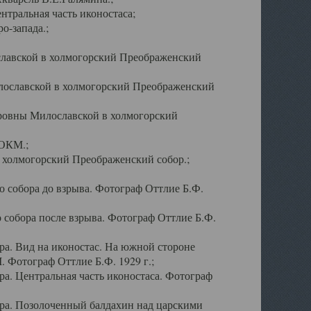
тральная часть иконостаса;
о-запада.;
славской в холмогорский Преображенский
лославской в холмогорский Преображенский
оровны Милославской в холмогорский
АОКМ.;
в холмогорский Преображенский собор.;
 собора до взрыва. Фотограф Оттлие Б.Ф.
 собора после взрыва. Фотограф Оттлие Б.Ф.
а. Вид на иконостас. На южной стороне
. Фотограф Оттлие Б.Ф. 1929 г.;
а. Центральная часть иконостаса. Фотограф
ра. Позолоченный балдахин над царскими