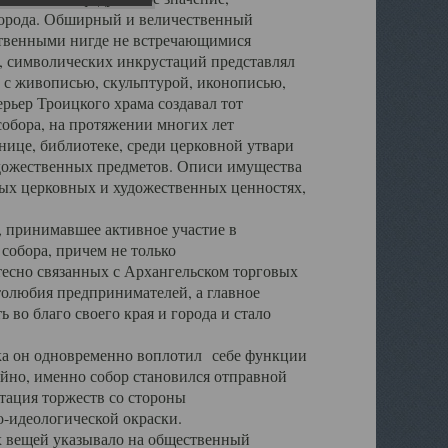
города. Обширный и величественный
ственными нигде не встречающимися
 символических инкрустаций представлял
 с живописью, скульптурой, иконописью,
ьер Троицкого храма создавал тот
обора, на протяжении многих лет
ице, библиотеке, среди церковной утвари
удожественных предметов. Описи имущества
ьных церковных и художественных ценностях,
, принимавшее активное участие в
собора, причем не только
 тесно связанных с Архангельском торговых
толюбия предпринимателей, а главное
во благо своего края и города и стало
 он одновременно воплотил себе функции
айно, именно собор становился отправной
тация торжеств со стороны
-идеологической окраски.
вещей указывало на общественный