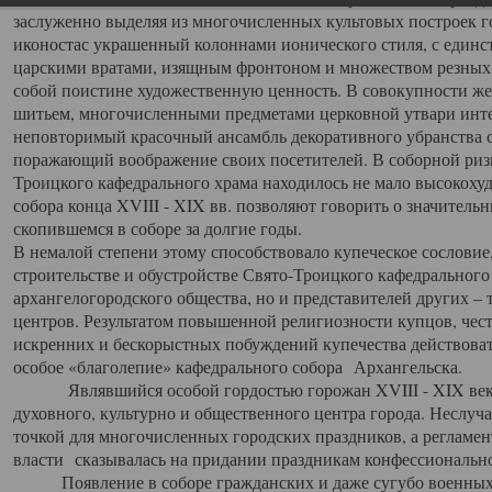
заслуженно выделяя из многочисленных культовых построек 
иконостас украшенный колоннами ионического стиля, с един
царскими вратами, изящным фронтоном и множеством резных,
собой поистине художественную ценность. В совокупности же
шитьем, многочисленными предметами церковной утвари интер
неповторимый красочный ансамбль декоративного убранства с
поражающий воображение своих посетителей. В соборной ризн
Троицкого кафедрального храма находилось не мало высокох
собора конца XVIII - XIX вв. позволяют говорить о значител
скопившемся в соборе за долгие годы.
В немалой степени этому способствовало купеческое сословие
строительстве и обустройстве Свято-Троицкого кафедрального 
архангелогородского общества, но и представителей других –
центров. Результатом повышенной религиозности купцов, чес
искренних и бескорыстных побуждений купечества действовать 
особое «благолепие» кафедрального собора Архангельска.
Являвшийся особой гордостью горожан XVIII - XIX века
духовного, культурно и общественного центра города. Неслуч
точкой для многочисленных городских праздников, а регламен
власти сказывалась на придании праздникам конфессионально
Появление в соборе гражданских и даже сугубо военных 