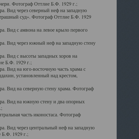
ери. Фотограф Оттлие Б.Ф. 1929 г.;
а. Вид через северный неф на западную
трашный суд». Фотограф Оттлие Б.Ф. 1929
. Вид с амвона на левое крыло первого
а. Вид через южный неф на западную стену
а. Вид с высоты западных хоров на
 Б.Ф. 1929 г.;
а. Вид на юго-восточную часть храма с
дахин, установленный над крестом,
а. Вид на северную стену храма. Фотограф
ра. Вид на южную стену и два опорных
;
тральная часть иконостаса. Фотограф
а. Вид через центральный неф на западную
Б.Ф. 1929 г.;