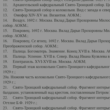
11. Архангельский кафедральный Свято-Троицкий собор. Цен
12. Свято-Троицкий собор и колокольня. Вид с запада и север
13. Омофор XIV-XV вв. Византия. АОКМ.;
14. Воздух. 1692 г. Москва. Вклад Дарьи Прохоровны Мило
собор. АОКМ.;
15. Покровец. 1692 г. Москва. Вклад Дарьи Прохоровны Ми
собор. АОКМ.;
16. Покровец. Се ягнец. 1692 г. Москва. Вклад Дарьи Прох
Преображенский собор. АОКМ.;
17. Палица. Богоматерь. Знамение. Конец XVII в. Москва. 
18. Палица. Успение. XVII в. Север. Вклад Ивана Кузвлева 
19. Епитрахиль. XVI-XVII вв. Москва. АОКМ;
20. Первый этаж колокольни Свято-Троицкого кафедрального
1929 г.;
20а. Нижняя часть колокольни Свято-Троицкого кафедрального
1929 г.;
21. Свято-Троицкий кафедральный собор. Фрагмент интерьер
балдахин, установленный над крестом, поставленным Петром I
22. Свято-Троицкий кафедральный собор. Фрагмент интерьер
Оттлие Б.Ф. 1929 г.;
23. Свято-Троицкий кафедральный собор. Фрагмент интерье