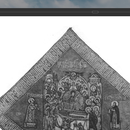
Виртуа
Новомученико
Земли А
Сайт создан по благосло
и Холмо
Наследники
Галерея
Главная
Галерея
Храмы-мученики Архангельска
Свято-Тро