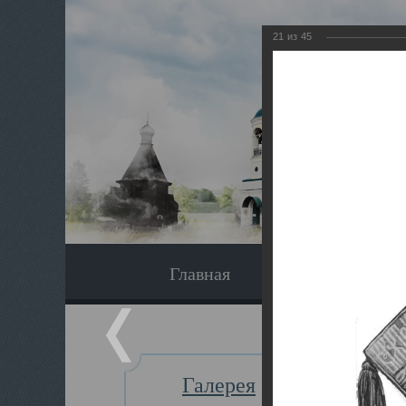
21
из
45
Главная
Экскурсия
Галерея