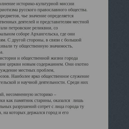
полнение историко-культурной миссии
триотизма русского православного общества.
редметов, чье значение определяется
твенных деятелей и представителям местной
тали петровские реликвии, со
альном соборе Архангельска, где они
м. С другой стороны, в связи с большой
кивали ту общественную значимость,
а.
тории и общественной жизни города
ение церкви новым содержанием. Они охотно
бсуждение местных проблем,
юзов. Наиболее ярко общественное служение
ельской и научной деятельности. Среди них
й, несомненную историко –
ауки как памятник старины, оказался лишь
ьных разрушений сотрет с лица города ту
 на которых держался город и его