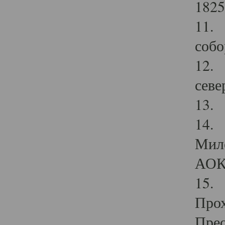
1825
11.
собо
12. 
севе
13.
14. 
Мило
АОК
15. 
Прох
Прео