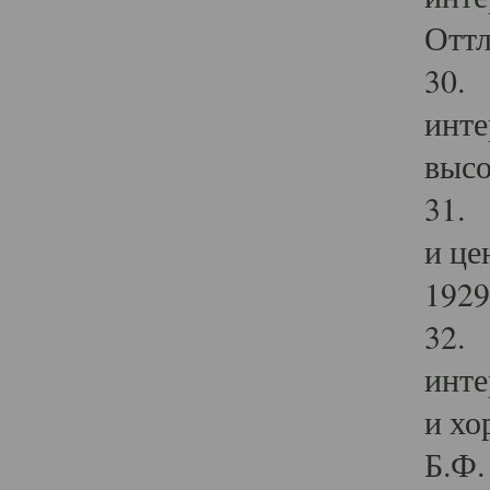
Оттл
30. 
инте
высо
31. 
и це
1929 
32. 
инте
и хо
Б.Ф. 