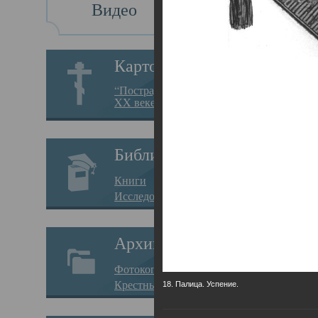
Видео
Св
Картотека
Свя
“Пострадавшие за веру в
XX веке на Севере”
23.12.
Сего
Библиотека
мере
Книги
целе
Исследования
резу
Архив
памя
Фотокопии дел
Арха
Крестные ходы
18. Палица. Успение.
борь