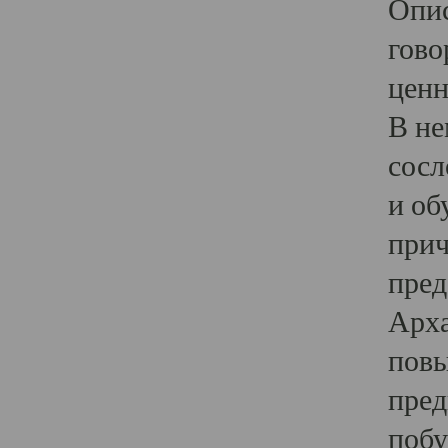
Опис
гово
ценн
В не
сосл
и об
прич
пред
Арха
повы
пред
побу