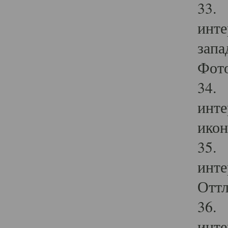
33. 
инте
запа
Фото
34. 
инте
икон
35. 
инте
Оттл
36. 
инте