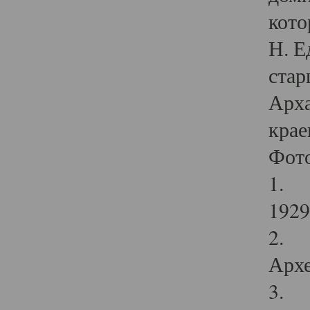
кото
Н. Е
стар
Арха
крае
Фот
1. С
1929 
2. Р
Архе
3. Ф