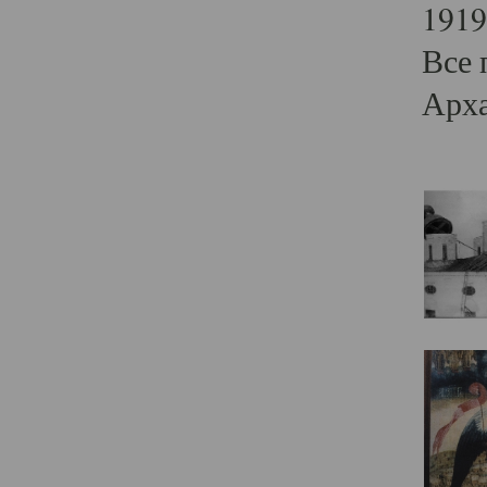
1919
Все 
Арха