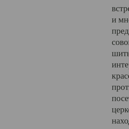
встр
и мн
пред
сово
шить
инте
крас
прот
посе
церк
нахо