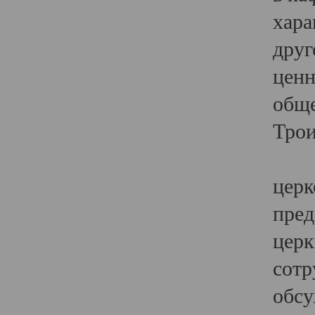
хара
друг
ценн
обще
Трои
Ярк
церк
пред
церк
сотр
обсу