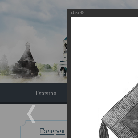
21
из
45
Главная
Экскурсия
Главная
Галерея