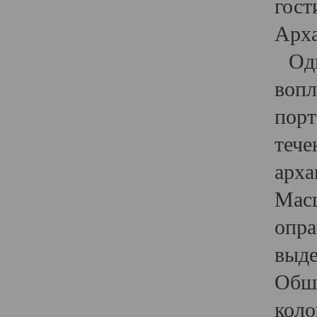
гост
Арха
Один
вопл
порт
тече
арха
Масш
опра
выде
Обши
коло