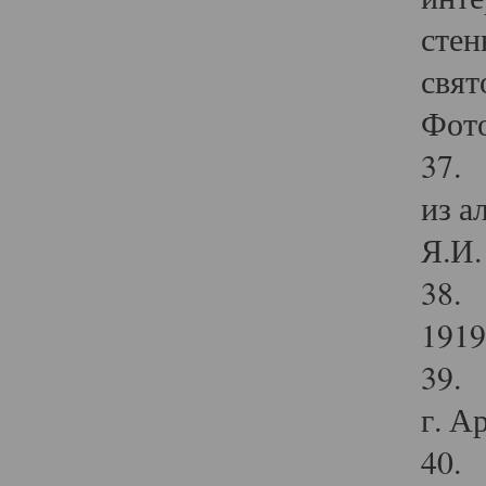
стен
свят
Фото
37. 
из а
Я.И. 
38. 
1919
39. 
г. А
40. 