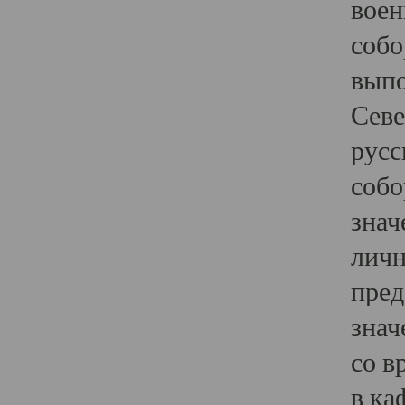
воен
собо
выпо
Севе
русс
собо
знач
личн
пред
знач
со в
в ка