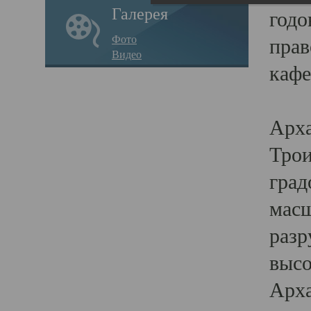
Галерея
годо
Фото
прав
Видео
кафе
Воз
Арха
Трои
град
масш
разр
высо
Арха