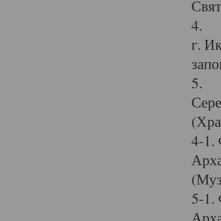
Свят
4. И
г. И
запо
5. И
Сере
(Хра
4-1.
Арха
(Муз
5-1.
Арха