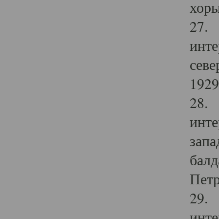
хоры
27. 
инте
севе
1929 
28. 
инте
запа
балд
Петр
29. 
инте