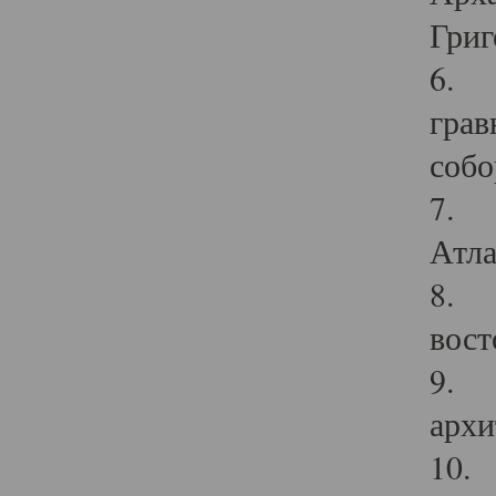
Григ
6. П
грав
собо
7. Г
Атла
8. С
вост
9. С
архи
10. 