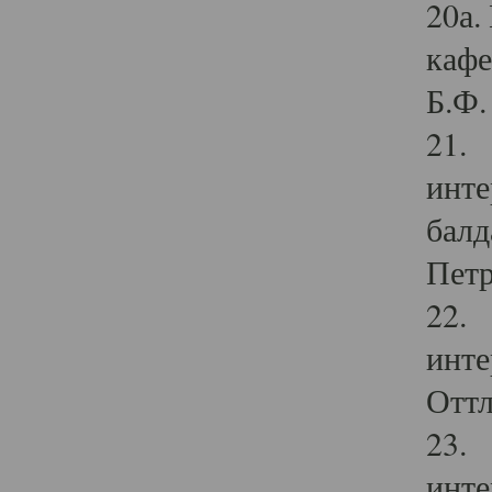
20а.
кафе
Б.Ф. 
21. 
инте
балд
Петр
22. 
инте
Оттл
23. 
инте