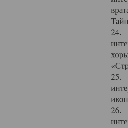
врат
Тайн
24. 
инте
хоры
«Стр
25. 
инте
икон
26. 
инте