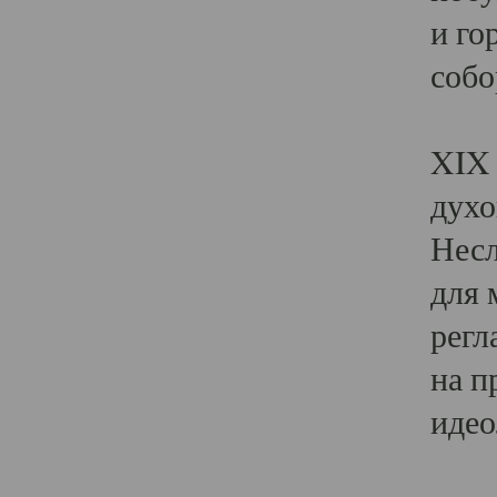
и го
собо
Явл
XIX 
духо
Несл
для 
регл
на п
идео
Поя