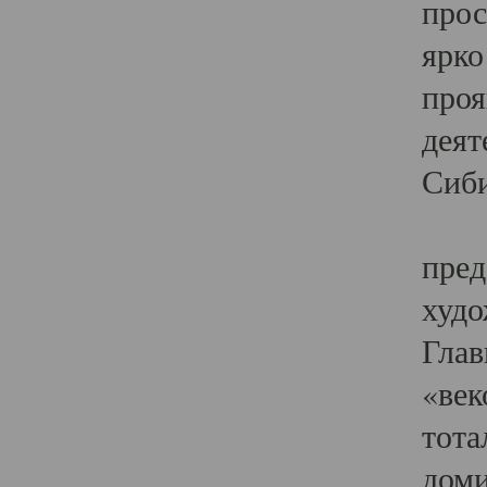
прос
ярко
проя
деят
Сиби
Одн
пред
худо
Глав
«век
тота
доми