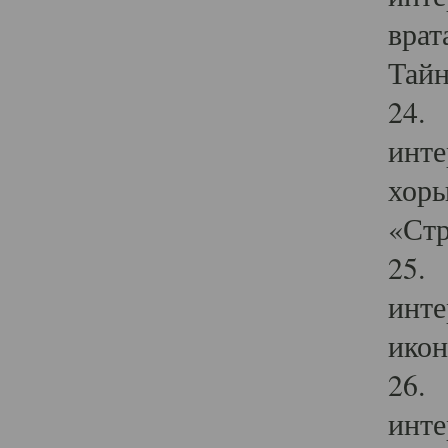
врат
Тайн
24. 
инте
хоры
«Стр
25. 
инте
икон
26. 
инте