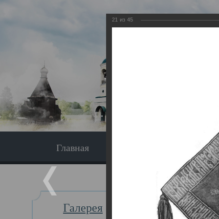
21
из
45
Главная
Экскурсия
Главная
Галерея