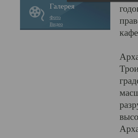
Галерея
годо
Фото
прав
Видео
кафе
Воз
Арха
Трои
град
масш
разр
высо
Арха