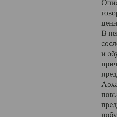
Опис
гово
ценн
В не
сосл
и об
прич
пред
Арха
повы
пред
побу