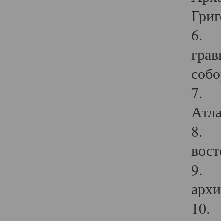
Григ
6. П
грав
собо
7. Г
Атла
8. С
вост
9. С
архи
10. 