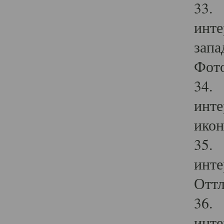
33. 
инте
запа
Фото
34. 
инте
икон
35. 
инте
Оттл
36. 
инте