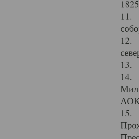
1825
11.
собо
12. 
севе
13.
14. 
Мило
АОК
15. 
Прох
Прео