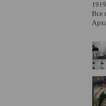
1919
Все 
Арха