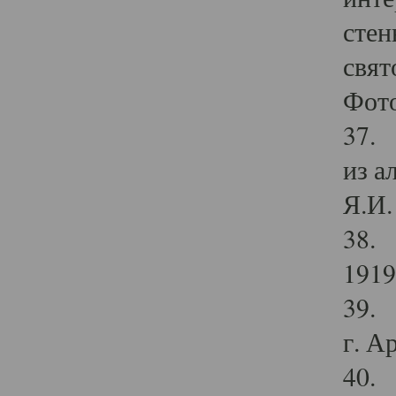
стен
свят
Фото
37. 
из а
Я.И. 
38. 
1919
39. 
г. А
40. 