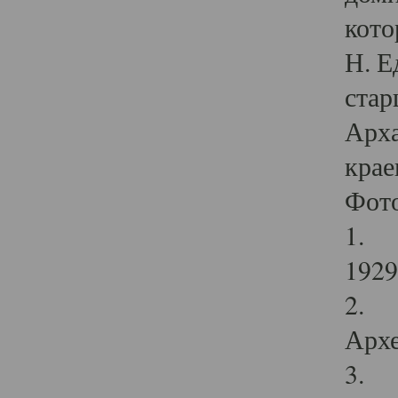
кото
Н. Е
стар
Арха
крае
Фот
1. С
1929 
2. Р
Архе
3. Ф