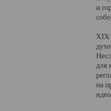
и го
собо
Явл
XIX 
духо
Несл
для 
регл
на п
идео
Поя