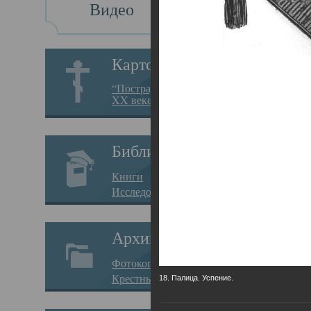
Видео
Св
Картотека
Свя
“Пострадавшие за веру в
XX веке на Севере”
23.12.
Сего
Библиотека
мере
Книги
целе
Исследования
резу
Архив
памя
Фотокопии дел
Арха
Крестные ходы
18. Палица. Успение.
борь