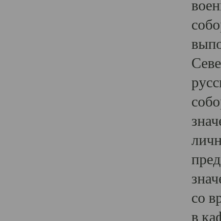
воен
собо
выпо
Севе
русс
собо
знач
личн
пред
знач
со в
в ка