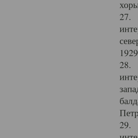
хоры
27. 
инте
севе
1929 
28. 
инте
запа
балд
Петр
29. 
инте