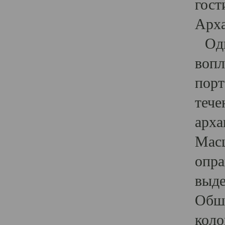
гост
Арха
Один
вопл
порт
тече
арха
Масш
опра
выде
Обши
коло