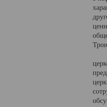
хара
друг
ценн
обще
Трои
Ярк
церк
пред
церк
сотр
обсу