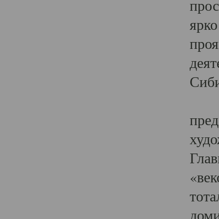
прос
ярко
проя
деят
Сиби
Одн
пред
худо
Глав
«век
тота
доми