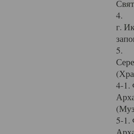
Свят
4. И
г. И
запо
5. И
Сере
(Хра
4-1.
Арха
(Муз
5-1.
Арха