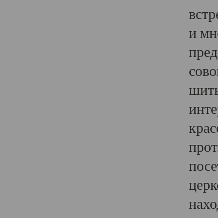
встр
и мн
пред
сово
шить
инте
крас
прот
посе
церк
нахо