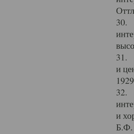
Оттл
30. 
инте
высо
31. 
и це
1929 
32. 
инте
и хо
Б.Ф. 