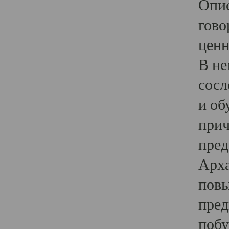
Опис
гово
ценн
В не
сосл
и об
прич
пред
Арха
повы
пред
побу