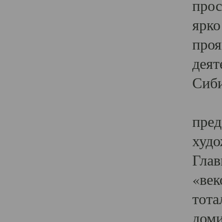
прос
ярко
проя
деят
Сиби
Одн
пред
худо
Глав
«век
тота
доми