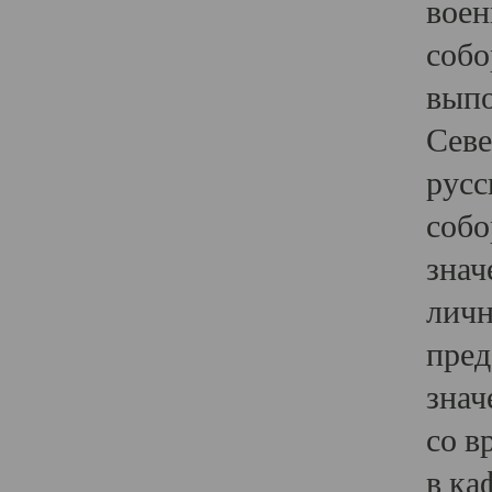
воен
собо
выпо
Севе
русс
собо
знач
личн
пред
знач
со в
в ка