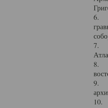
Григ
6. П
грав
собо
7. Г
Атла
8. С
вост
9. С
архи
10. 