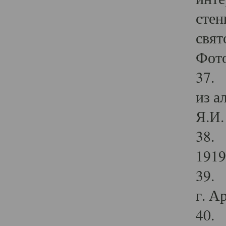
стен
свят
Фото
37. 
из а
Я.И. 
38. 
1919
39. 
г. А
40. 