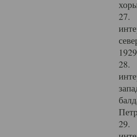
хоры
27. 
инте
севе
1929 
28. 
инте
запа
балд
Петр
29. 
инте