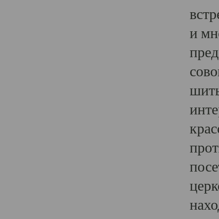
встр
и мн
пред
сово
шить
инте
крас
прот
посе
церк
нахо