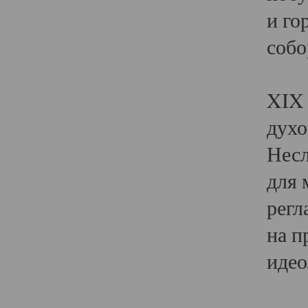
и го
собо
Явл
XIX 
духо
Несл
для 
регл
на п
идео
Поя