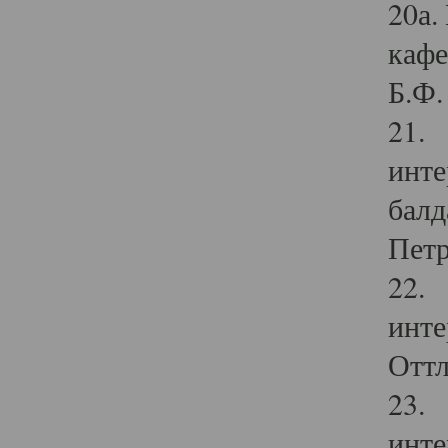
20а.
кафе
Б.Ф. 
21. 
инте
балд
Петр
22. 
инте
Оттл
23. 
инте