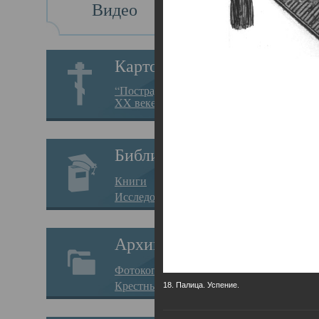
Видео
Св
Картотека
Свя
“Пострадавшие за веру в
XX веке на Севере”
23.12.
Сего
Библиотека
мере
Книги
целе
Исследования
резу
Архив
памя
Фотокопии дел
Арха
Крестные ходы
18. Палица. Успение.
борь