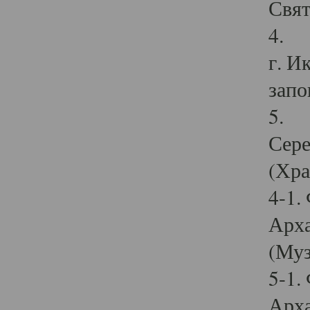
Свят
4. И
г. И
запо
5. И
Сере
(Хра
4-1.
Арха
(Муз
5-1.
Арха