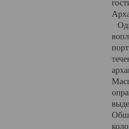
гост
Арха
Один
вопл
порт
тече
арха
Масш
опра
выде
Обши
коло