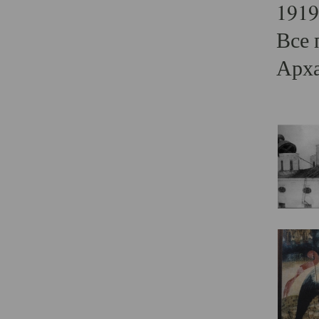
1919
Все 
Арха