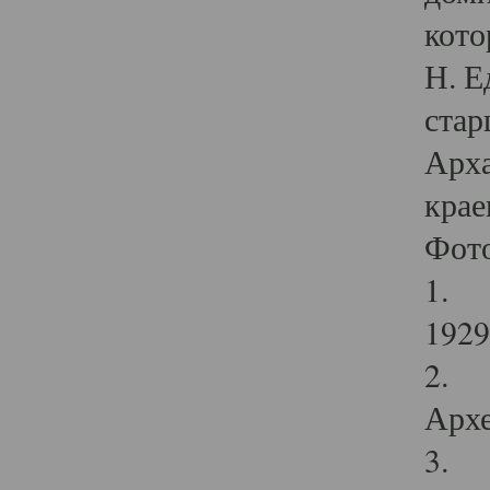
кото
Н. Е
стар
Арха
крае
Фот
1. С
1929 
2. Р
Архе
3. Ф