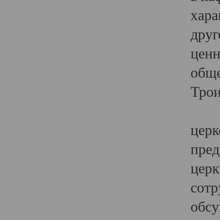
хара
друг
ценн
обще
Трои
Ярк
церк
пред
церк
сотр
обсу