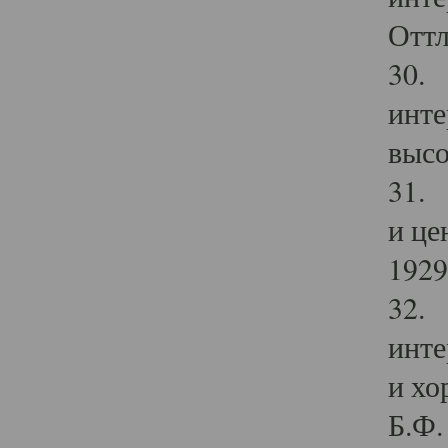
Оттл
30. 
инте
высо
31. 
и це
1929 
32. 
инте
и хо
Б.Ф. 