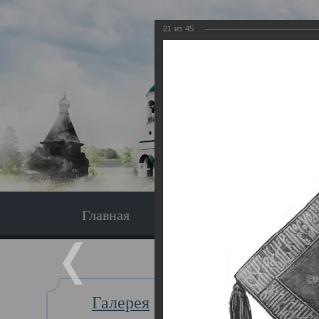
21
из
45
Главная
Экскурсия
Главная
Галерея