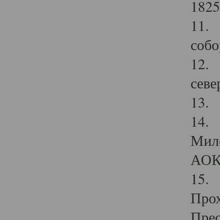
1825
11.
собо
12. 
севе
13.
14. 
Мило
АОК
15. 
Прох
Прео