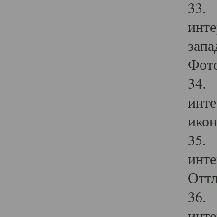
33. 
инте
запа
Фото
34. 
инте
икон
35. 
инте
Оттл
36. 
инте