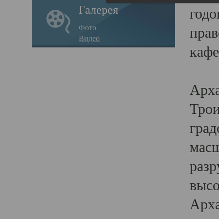
Галерея
годо
Фото
прав
Видео
кафе
Воз
Арха
Трои
град
масш
разр
высо
Арха