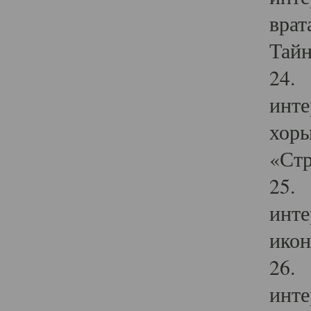
врат
Тайн
24. 
инте
хоры
«Стр
25. 
инте
икон
26. 
инте