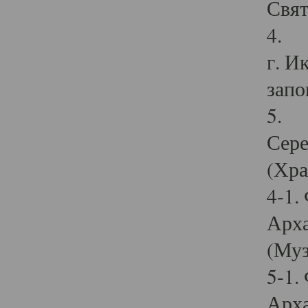
Свят
4. И
г. И
запо
5. И
Сере
(Хра
4-1.
Арха
(Муз
5-1.
Арха