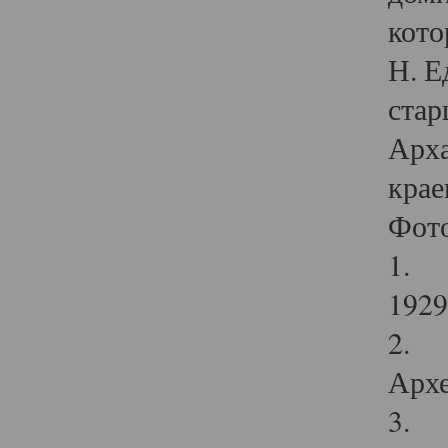
кото
Н. Е
стар
Арха
крае
Фот
1. С
1929 
2. Р
Архе
3. Ф