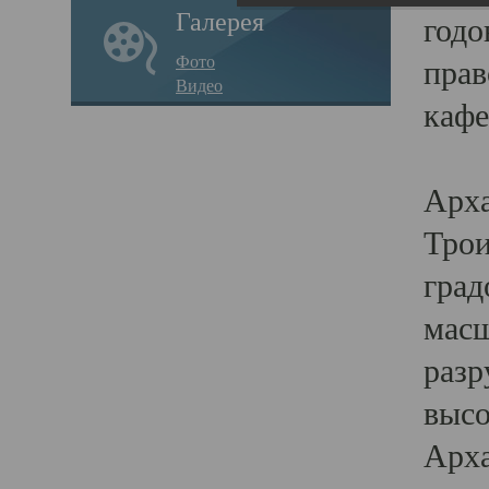
Галерея
годо
Фото
прав
Видео
кафе
Воз
Арха
Трои
град
масш
разр
высо
Арха