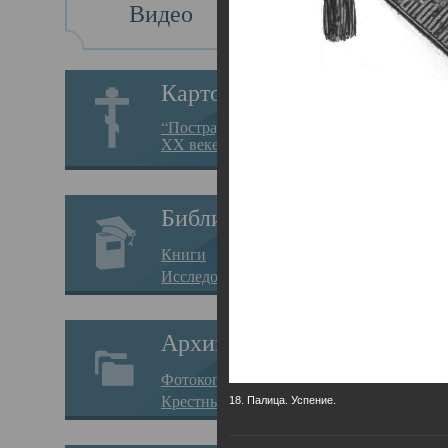
Видео
Св
Картотека
Свя
“Пострадавшие за веру в
XX веке на Севере”
23.12.
Сего
Библиотека
мере
Книги
целе
Исследования
резу
Архив
памя
Фотокопии дел
Арха
Крестные ходы
18. Палица. Успение.
борь