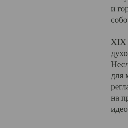
и го
собо
Явл
XIX 
духо
Несл
для 
регл
на п
идео
Поя