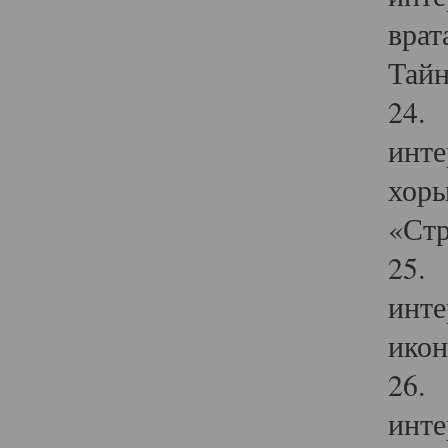
врат
Тайн
24. 
инте
хоры
«Стр
25. 
инте
икон
26. 
инте