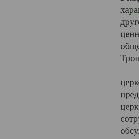
хара
друг
ценн
обще
Трои
Ярк
церк
пред
церк
сотр
обсу