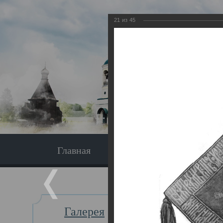
21
из
45
Главная
Экскурсия
Главная
Галерея