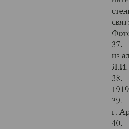
стен
свят
Фото
37. 
из а
Я.И. 
38. 
1919
39. 
г. А
40. 