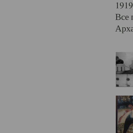
1919
Все 
Арха