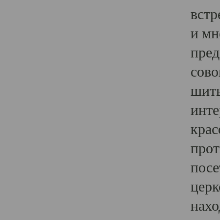
встр
и мн
пред
сово
шить
инте
крас
прот
посе
церк
нахо