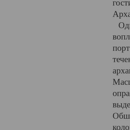
гост
Арха
Один
вопл
порт
тече
арха
Масш
опра
выде
Обши
коло