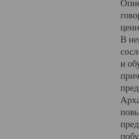
Опис
гово
ценн
В не
сосл
и об
прич
пред
Арха
повы
пред
побу