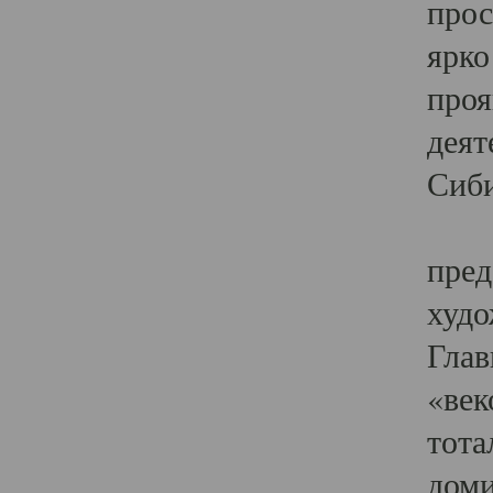
прос
ярко
проя
деят
Сиби
Одн
пред
худо
Глав
«век
тота
доми