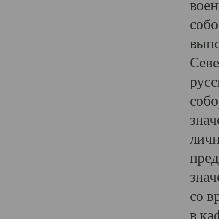
воен
собо
выпо
Севе
русс
собо
знач
личн
пред
знач
со в
в ка