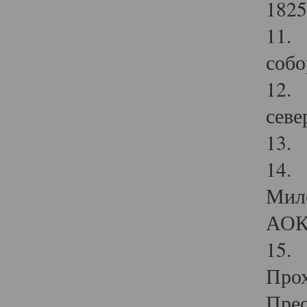
1825
11.
собо
12. 
севе
13.
14. 
Мило
АОК
15. 
Прох
Прео