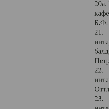
20а.
кафе
Б.Ф. 
21. 
инте
балд
Петр
22. 
инте
Оттл
23. 
инте