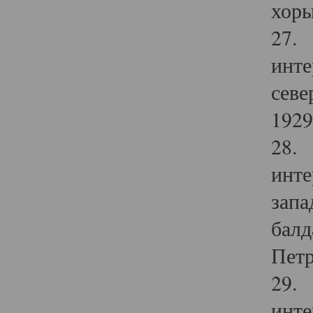
хоры
27. 
инте
севе
1929 
28. 
инте
запа
балд
Петр
29. 
инте