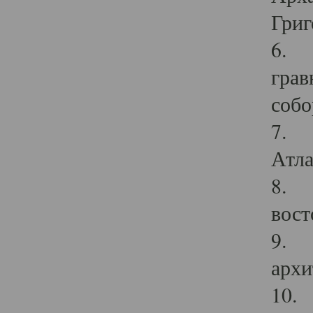
Григ
6. П
грав
собо
7. Г
Атла
8. С
вост
9. С
архи
10. 