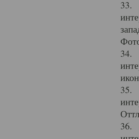
33. 
инте
запа
Фото
34. 
инте
икон
35. 
инте
Оттл
36. 
инте