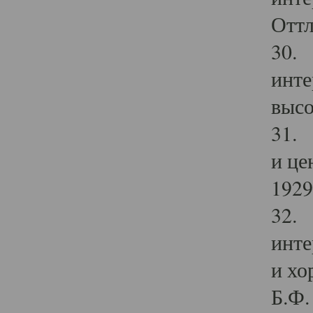
Оттл
30. 
инте
высо
31. 
и це
1929 
32. 
инте
и хо
Б.Ф. 