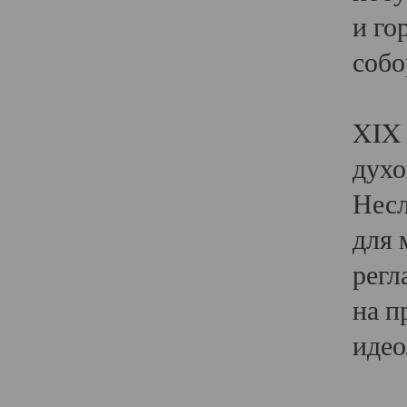
и го
собо
Явл
XIX 
духо
Несл
для 
регл
на п
идео
Поя