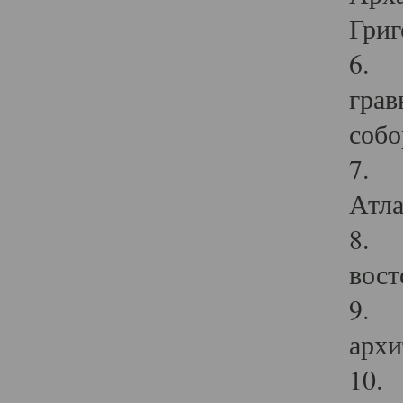
Григ
6. П
грав
собо
7. Г
Атла
8. С
вост
9. С
архи
10. 