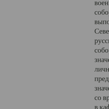
воен
собо
выпо
Севе
русс
собо
знач
личн
пред
знач
со в
в ка