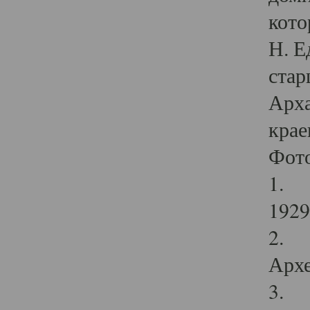
кото
Н. Е
стар
Арха
крае
Фот
1. С
1929 
2. Р
Архе
3. Ф