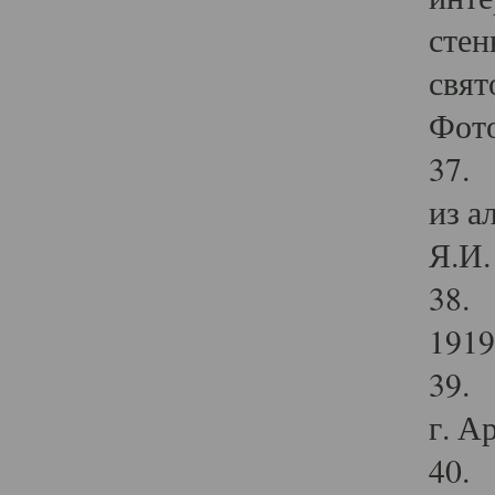
стен
свят
Фото
37. 
из а
Я.И. 
38. 
1919
39. 
г. А
40. 