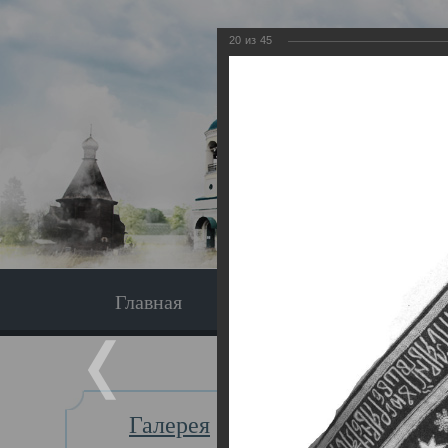
20
из
45
Главная
Экскурсия
Главная
Галерея