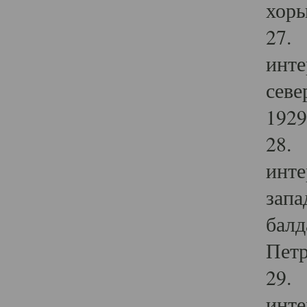
хоры
27. 
инте
севе
1929 
28. 
инте
запа
балд
Петр
29. 
инте