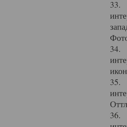
33. 
инте
запа
Фото
34. 
инте
икон
35. 
инте
Оттл
36. 
инте