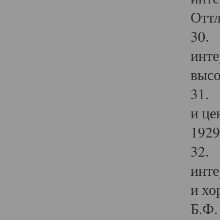
Оттл
30. 
инте
высо
31. 
и це
1929 
32. 
инте
и хо
Б.Ф. 