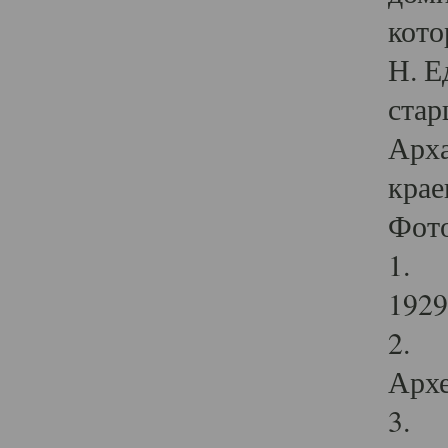
кото
Н. Е
стар
Арха
крае
Фот
1. С
1929 
2. Р
Архе
3. Ф