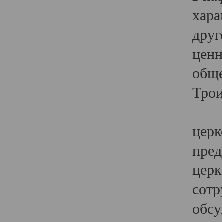
хара
друг
ценн
обще
Трои
Ярк
церк
пред
церк
сотр
обсу