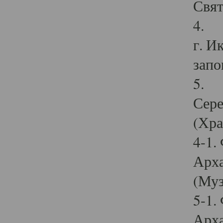
Свят
4. И
г. И
запо
5. И
Сере
(Хра
4-1.
Арха
(Муз
5-1.
Арха