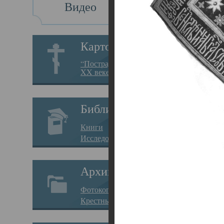
Видео
Св
Картотека
Свя
“Пострадавшие за веру в
XX веке на Севере”
23.12.
Сего
Библиотека
мере
Книги
целе
Исследования
резу
Архив
памя
Фотокопии дел
Арха
Крестные ходы
борь