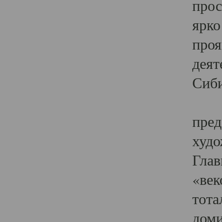
прос
ярко
проя
деят
Сиби
Одн
пред
худо
Глав
«век
тота
доми