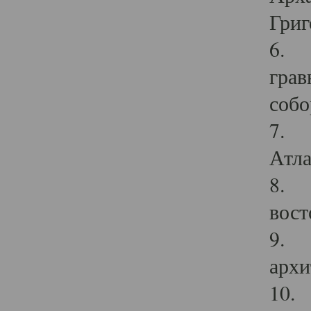
Григ
6. П
грав
собо
7. Г
Атла
8. С
вост
9. С
архи
10. 