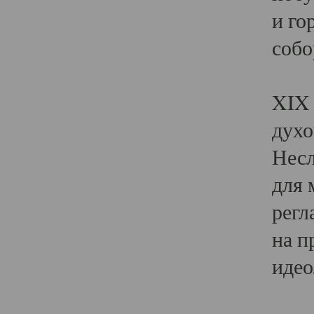
и го
собо
Явл
XIX 
духо
Несл
для 
регл
на п
идео
Поя