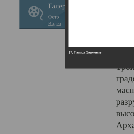
Галерея
годо
Фото
прав
Видео
кафе
Воз
Арха
17. Палица Знамение.
Трои
град
масш
разр
высо
Арха