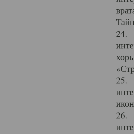
врат
Тайн
24. 
инте
хоры
«Стр
25. 
инте
икон
26. 
инте