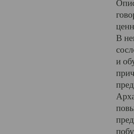
Опис
гово
ценн
В не
сосл
и об
прич
пред
Арха
повы
пред
побу