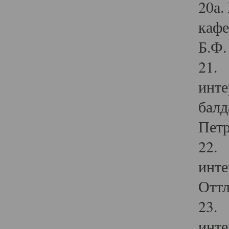
20а.
кафе
Б.Ф. 
21. 
инте
балд
Петр
22. 
инте
Оттл
23. 
инте