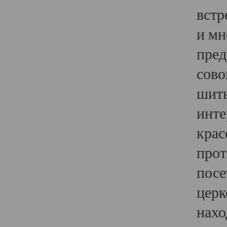
встр
и мн
пред
сово
шить
инте
крас
прот
посе
церк
нахо