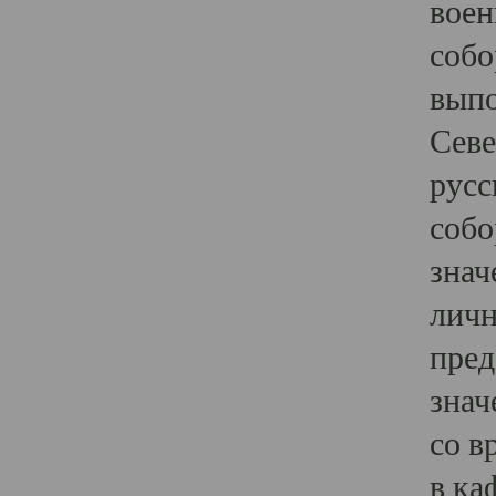
воен
собо
выпо
Севе
русс
собо
знач
личн
пред
знач
со в
в ка