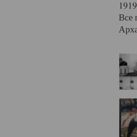
1919
Все 
Арха