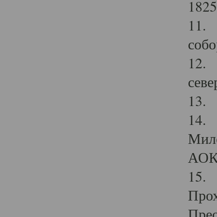
1825
11.
собо
12. 
севе
13.
14. 
Мило
АОК
15. 
Прох
Прео