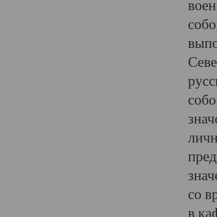
воен
собо
выпо
Севе
русс
собо
знач
личн
пред
знач
со в
в ка