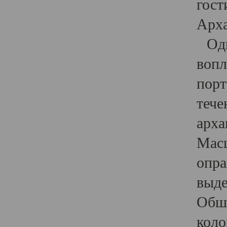
гост
Арха
Один
вопл
порт
тече
арха
Масш
опра
выде
Обши
коло