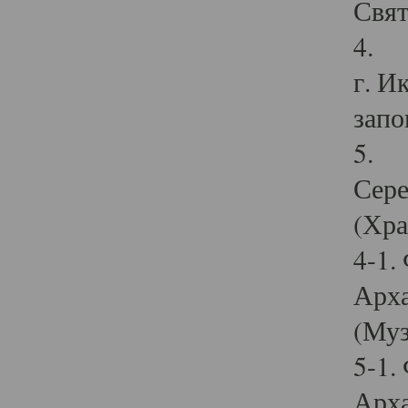
Свят
4. И
г. И
запо
5. И
Сере
(Хра
4-1.
Арха
(Муз
5-1.
Арха