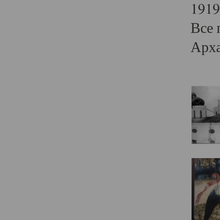
1919
Все 
Арха