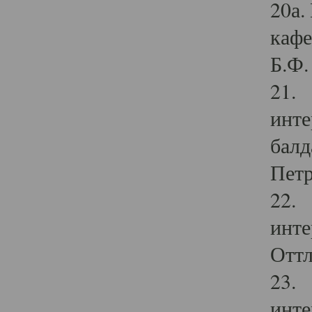
20а.
кафе
Б.Ф. 
21. 
инте
балд
Петр
22. 
инте
Оттл
23. 
инте