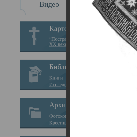
Видео
Св
Картотека
Свя
“Пострадавшие за веру в
XX веке на Севере”
23.12.
Сего
Библиотека
мере
Книги
целе
Исследования
резу
Архив
памя
Фотокопии дел
Арха
Крестные ходы
борь