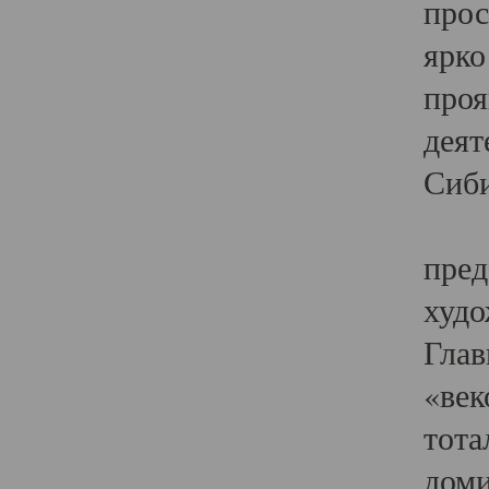
прос
ярко
проя
деят
Сиби
Одн
пред
худо
Глав
«век
тота
доми