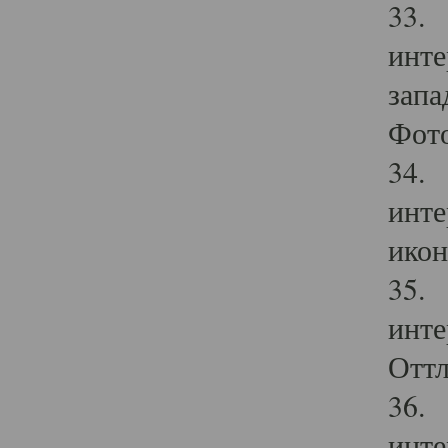
33. 
инте
запа
Фото
34. 
инте
икон
35. 
инте
Оттл
36. 
инте