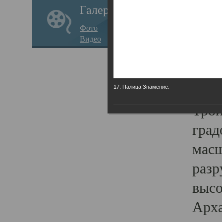
Галерея
годо
Фото
прав
Видео
кафе
Воз
Арха
17. Палица Знамение.
Трои
град
масш
разр
высо
Арха