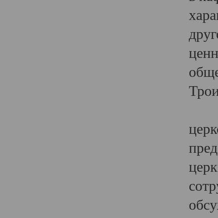
хара
друг
ценн
обще
Трои
Ярк
церк
пред
церк
сотр
обсу