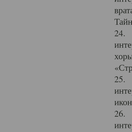
врат
Тайн
24. 
инте
хоры
«Стр
25. 
инте
икон
26. 
инте