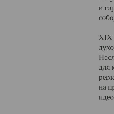
и го
собо
Явл
XIX 
духо
Несл
для 
регл
на п
идео
Поя