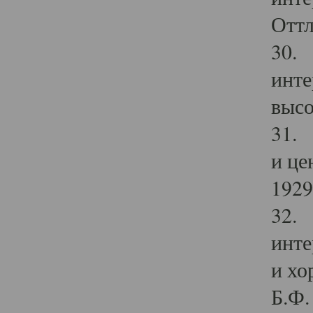
Оттл
30. 
инте
высо
31. 
и це
1929 
32. 
инте
и хо
Б.Ф. 