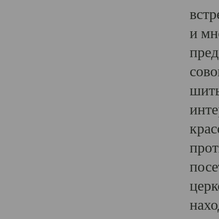
встр
и мн
пред
сово
шить
инте
крас
прот
посе
церк
нахо