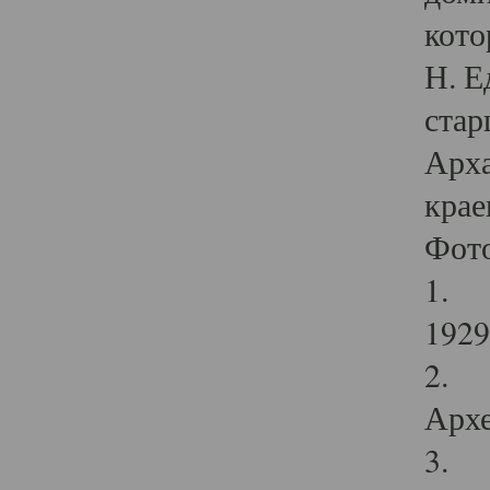
кото
Н. Е
стар
Арха
крае
Фот
1. С
1929 
2. Р
Архе
3. Ф