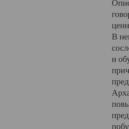
Опис
гово
ценн
В не
сосл
и об
прич
пред
Арха
повы
пред
побу