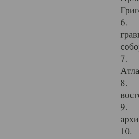
Григ
6. П
грав
собо
7. Г
Атла
8. С
вост
9. С
архи
10. 