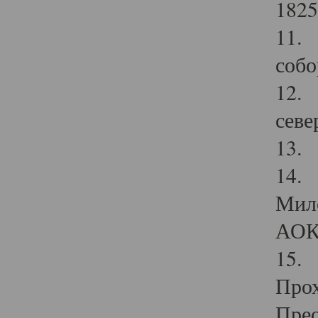
1825
11.
собо
12. 
севе
13.
14. 
Мило
АОК
15. 
Прох
Прео