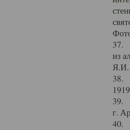
стен
свят
Фото
37. 
из а
Я.И. 
38. 
1919
39. 
г. А
40. 