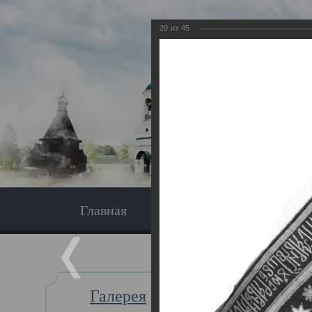
20
из
45
Главная
Экскурсия
Главная
Галерея