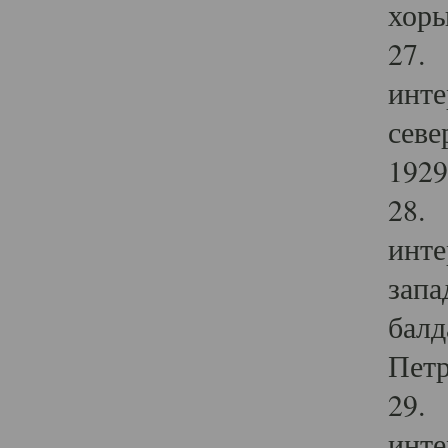
хоры
27. 
инте
севе
1929 
28. 
инте
запа
балд
Петр
29. 
инте