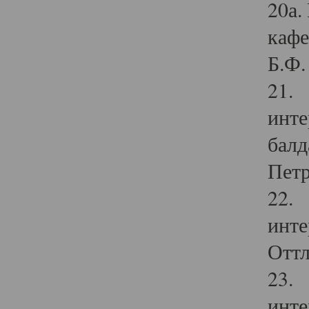
20а.
кафе
Б.Ф. 
21. 
инте
балд
Петр
22. 
инте
Оттл
23. 
инте