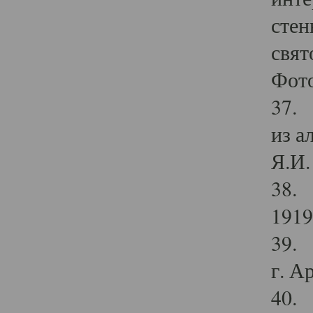
стен
свят
Фото
37. 
из а
Я.И. 
38. 
1919
39. 
г. А
40. 