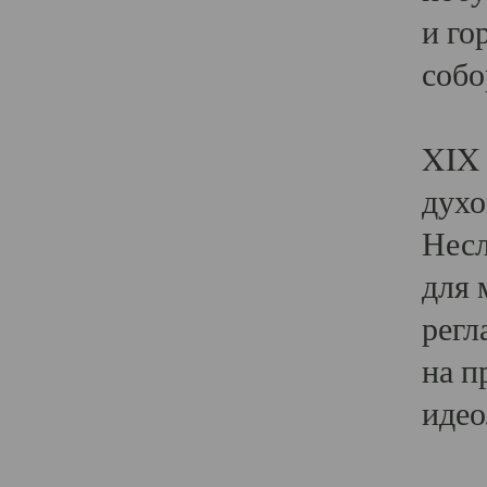
и го
собо
Явл
XIX 
духо
Несл
для 
регл
на п
идео
Поя