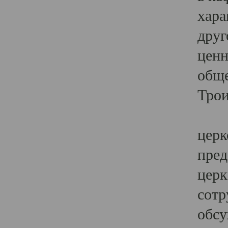
хара
друг
ценн
обще
Трои
Ярк
церк
пред
церк
сотр
обсу