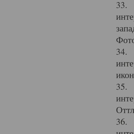
33. 
инте
запа
Фото
34. 
инте
икон
35. 
инте
Оттл
36. 
инте