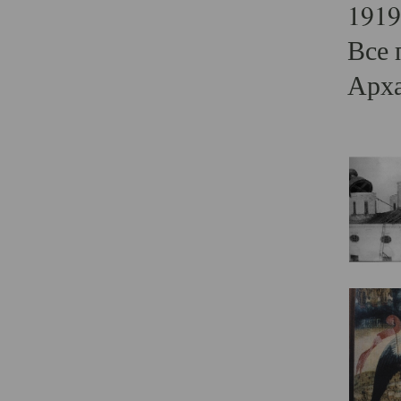
1919
Все 
Арха