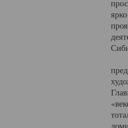
прос
ярко
проя
деят
Сиби
Одн
пред
худо
Глав
«век
тота
доми