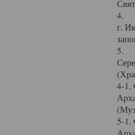
Свят
4. И
г. И
запо
5. И
Сере
(Хра
4-1.
Арха
(Муз
5-1.
Арха