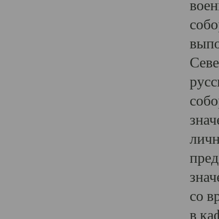
воен
собо
выпо
Севе
русс
собо
знач
личн
пред
знач
со в
в ка