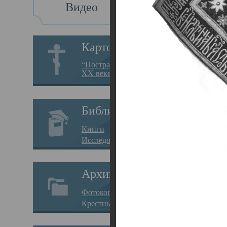
Видео
Св
Картотека
Свя
“Пострадавшие за веру в
XX веке на Севере”
23.12.
Сего
Библиотека
мере
Книги
целе
Исследования
резу
Архив
памя
Фотокопии дел
Арха
Крестные ходы
борь