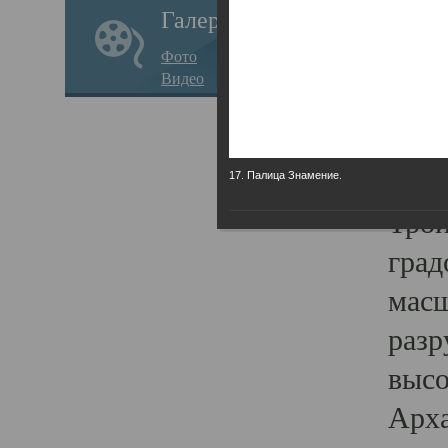
Галерея
годо
Фото
прав
Видео
кафе
Воз
Арха
17. Палица Знамение.
Трои
град
масш
разр
высо
Арха