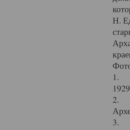
кото
Н. Е
стар
Арха
крае
Фот
1. С
1929 
2. Р
Архе
3. Ф