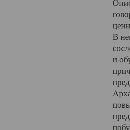
Опис
гово
ценн
В не
сосл
и об
прич
пред
Арха
повы
пред
побу