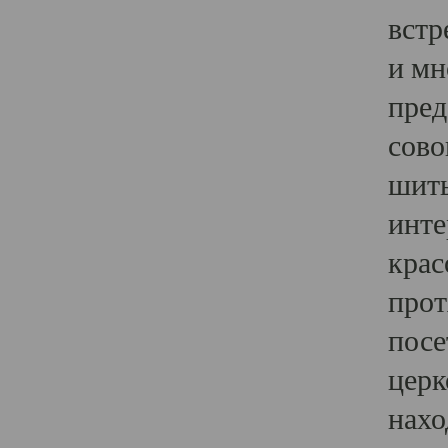
встр
и мн
пред
сово
шить
инте
крас
прот
посе
церк
нахо