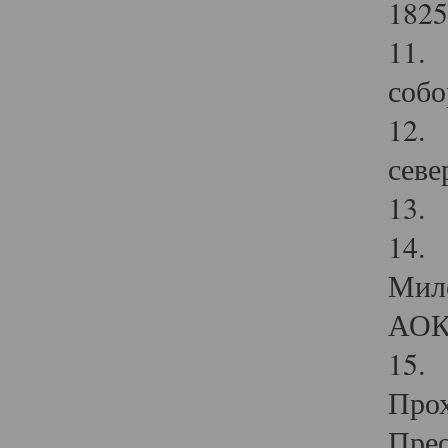
1825
11.
собо
12. 
севе
13.
14. 
Мило
АОК
15. 
Прох
Прео