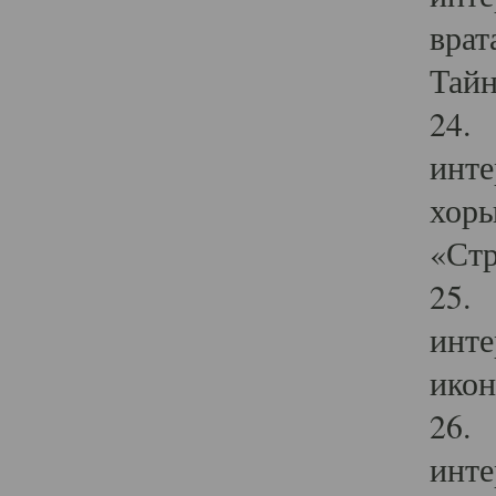
врат
Тайн
24. 
инте
хоры
«Стр
25. 
инте
икон
26. 
инте