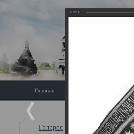
20
из
45
Главная
Экскурсия
Главная
Галерея