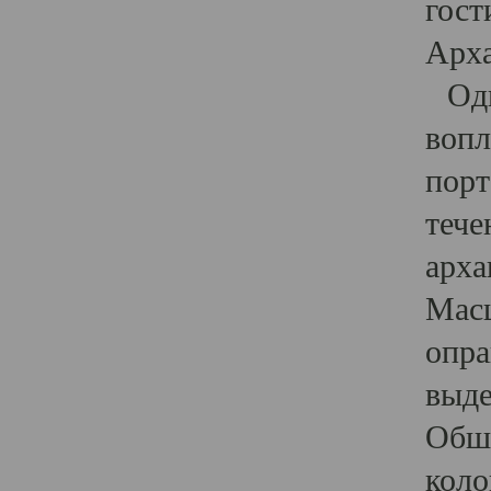
гост
Арха
Один
вопл
порт
тече
арха
Масш
опра
выде
Обши
коло