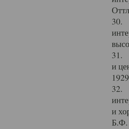
Оттл
30. 
инте
высо
31. 
и це
1929 
32. 
инте
и хо
Б.Ф. 