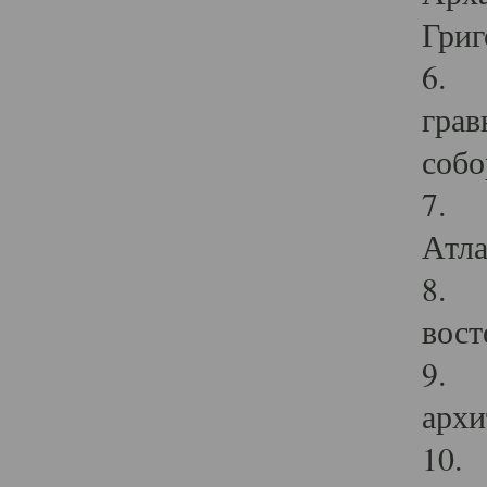
Григ
6. П
грав
собо
7. Г
Атла
8. С
вост
9. С
архи
10. 