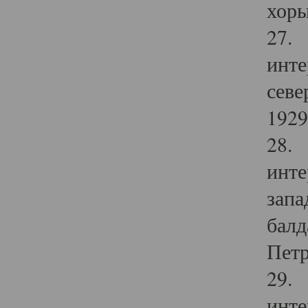
хоры
27. 
инте
севе
1929 
28. 
инте
запа
балд
Петр
29. 
инте