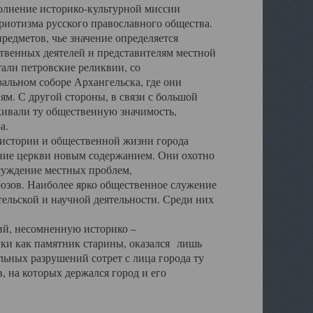
полнение историко-культурной миссии
триотизма русского православного общества.
редметов, чье значение определяется
твенных деятелей и представителям местной
тали петровские реликвии, со
альном соборе Архангельска, где они
м. С другой стороны, в связи с большой
кивали ту общественную значимость,
а.
тории и общественной жизни города
ение церкви новым содержанием. Они охотно
бсуждение местных проблем,
юзов. Наиболее ярко общественное служение
ельской и научной деятельности. Среди них
й, несомненную историко –
ауки как памятник старины, оказался лишь
ьных разрушений сотрет с лица города ту
 на которых держался город и его