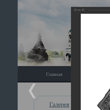
20
из
45
Главная
Экскурсия
Галерея