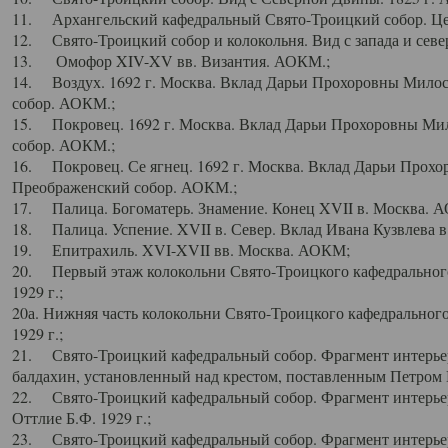
11. Архангельский кафедральный Свято-Троицкий собор. Цен
12. Свято-Троицкий собор и колокольня. Вид с запада и север
13. Омофор XIV-XV вв. Византия. АОКМ.;
14. Воздух. 1692 г. Москва. Вклад Дарьи Прохоровны Мило
собор. АОКМ.;
15. Покровец. 1692 г. Москва. Вклад Дарьи Прохоровны Ми
собор. АОКМ.;
16. Покровец. Се ягнец. 1692 г. Москва. Вклад Дарьи Прох
Преображенский собор. АОКМ.;
17. Палица. Богоматерь. Знамение. Конец XVII в. Москва. 
18. Палица. Успение. XVII в. Север. Вклад Ивана Кузвлева 
19. Епитрахиль. XVI-XVII вв. Москва. АОКМ;
20. Первый этаж колокольни Свято-Троицкого кафедрального
1929 г.;
20а. Нижняя часть колокольни Свято-Троицкого кафедрального
1929 г.;
21. Свято-Троицкий кафедральный собор. Фрагмент интерьер
балдахин, установленный над крестом, поставленным Петром I
22. Свято-Троицкий кафедральный собор. Фрагмент интерьер
Оттлие Б.Ф. 1929 г.;
23. Свято-Троицкий кафедральный собор. Фрагмент интерье