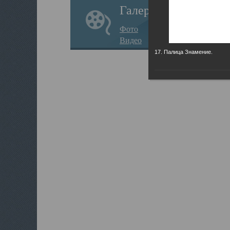
Галерея
Фото
Видео
17. Палица Знамение.