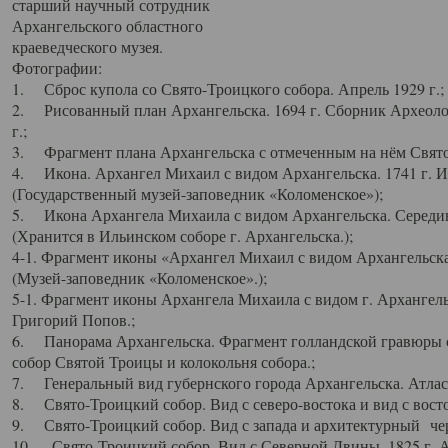
старший научный сотрудник
Архангельского областного
краеведческого музея.
Фотографии:
1. Сброс купола со Свято-Троицкого собора. Апрель 1929 г.;
2. Рисованный план Архангельска. 1694 г. Сборник Археолог
г.;
3. Фрагмент плана Архангельска с отмеченным на нём Свято
4. Икона. Архангел Михаил с видом Архангельска. 1741 г. 
(Государственный музей-заповедник «Коломенское»);
5. Икона Архангела Михаила с видом Архангельска. Середин
(Хранится в Ильинском соборе г. Архангельска.);
4-1. Фрагмент иконы «Архангел Михаил с видом Архангельска
(Музей-заповедник «Коломенское».);
5-1. Фрагмент иконы Архангела Михаила с видом г. Архангель
Григорий Попов.;
6. Панорама Архангельска. Фрагмент голландской гравюры с
собор Святой Троицы и колокольня собора.;
7. Генеральный вид губернского города Архангельска. Атлас 
8. Свято-Троицкий собор. Вид с северо-востока и вид с восто
9. Свято-Троицкий собор. Вид с запада и архитектурный чер
10. Свято-Троицкий собор. Вид с Северной Двины. 1825 г. А