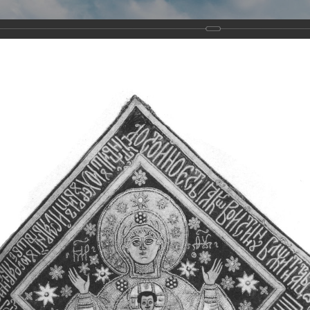
Виртуа
Новомученико
Земли А
Сайт создан по благосло
и Холмо
Наследники
Галерея
Главная
Галерея
Храмы-мученики Архангельска
Свято-Тро