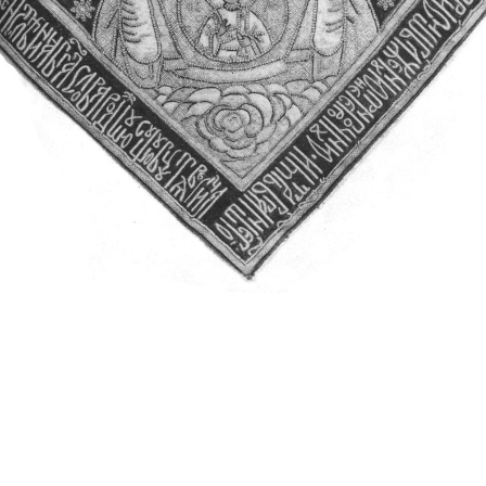
Свято-Троицкий собор
Свято-Троицкий собор Архангельска
23.12.2015
Сегодня мы можем говорить, что Архангельск в большей мере,
пострадал от целенаправленных систематических разрушений,
выдающихся памятников архитектуры. Больше всего по старом
вызванная борьбой с религией, набравшая особую силу в конце
разрушение православного центра архангельской губернии - а
собора Архангельска.
Возникнув в начале XVIII века в центре Архангельск
двухэтажный Троицкий собор, сразу превратился в зрительну
XVIII веке по масштабам ему не было равных на Севере. Впл
оставался самым высоким и значительным из городских строе
второе место, после гостиных дворов, в градостроительной ка
Один из самых больших и светлых соборов России воплотил в
портового города с отраженными в ней архитектурными тече
архангелогородской школы церковного зодчества.
Масштабность, благолепие и богатство собора, вполне оправды