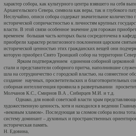
характер собора, как культурного центра взявшего на себя вы
Архангельского Севера, символа как веры, так и глубокого па
Неслучайно, описи собора содержат значительное количество п
исторической сопричастностью к личностям крупных государс
власти. В этой связи особенное значение для горожан приобре
временем большая часть которых была сосредоточена в кафедр
приобрели характер религиозного поклонения царским святыня
исторической ценностью этих гражданских вещей они подчер
которую приобрел Свято Троицкий собор на территории Север
Ярким подтверждением единения соборной церковной ис
стали и представители соборного притча, наполнившие служ
шла на сотрудничество с городской властью, на совместное о
создание научных, просветительских и благотворительных со
соборная интеллигенция проявила в развертывании просветит
Молчанов К.С., Смирнов В.А , Сибирцев М.И. и т.д.
Однако, для новой советской власти храм представляющи
художественную ценность, хотя и находился в ведении Главн
«вековым хламом». Последующая за сломом собора волна тотал
систему доминант – духовных и пространственных ориентиров,
историческая память.
Н. Едовина,