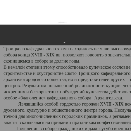
заслуженно выделяя из многочисленных культовых построек 
иконостас украшенный колоннами ионического стиля, с един
царскими вратами, изящным фронтоном и множеством резных,
собой поистине художественную ценность. В совокупности же
шитьем, многочисленными предметами церковной утвари интер
неповторимый красочный ансамбль декоративного убранства с
поражающий воображение своих посетителей. В соборной ризн
Троицкого кафедрального храма находилось не мало высокох
собора конца XVIII - XIX вв. позволяют говорить о значител
скопившемся в соборе за долгие годы.
В немалой степени этому способствовало купеческое сословие
строительстве и обустройстве Свято-Троицкого кафедрального 
архангелогородского общества, но и представителей других –
центров. Результатом повышенной религиозности купцов, чес
искренних и бескорыстных побуждений купечества действовать 
особое «благолепие» кафедрального собора Архангельска.
Являвшийся особой гордостью горожан XVIII - XIX века
духовного, культурно и общественного центра города. Неслуч
точкой для многочисленных городских праздников, а регламен
власти сказывалась на придании праздникам конфессионально
Появление в соборе гражданских и даже сугубо военных 