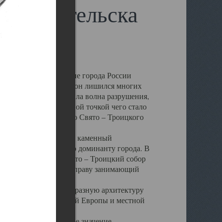
 Архангельска
 чем другие губернские города России
 в результате которых он лишился многих
у Архангельску ударила волна разрушения,
 20 –х годов. Отправной точкой чего стало
нсамбля кафедрального Свято – Троицкого
а, величественный каменный
ю и градостроительную доминанту города. В
оть до разрушения Свято – Троицкий собор
ний Архангельска, по праву занимающий
ртине Архангельска.
 себе яркую и своеобразную архитектуру
ниями России, Западной Европы и местной
вали его кафедральное значение,