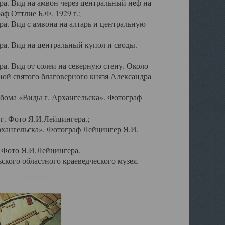
а. Вид на амвон через центральный неф на
аф Оттлие Б.Ф. 1929 г.;
. Вид с амвона на алтарь и центральную
а. Вид на центральный купол и своды.
. Вид от солеи на северную стену. Около
ой святого благоверного князя Александра
бома «Виды г. Архангельска». Фотограф
г. Фото Я.И.Лейцингера.;
рхангельска». Фотограф Лейцингер Я.И.
. Фото Я.И.Лейцингера.
кого областного краеведческого музея.