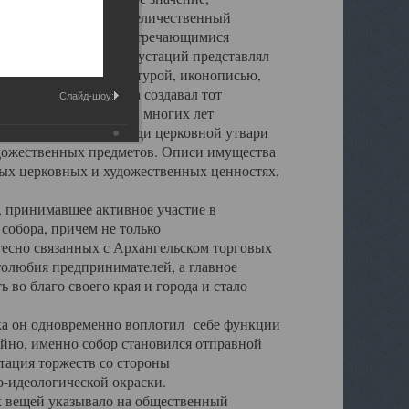
города. Обширный и величественный
ственными нигде не встречающимися
 символических инкрустаций представлял
 с живописью, скульптурой, иконописью,
ьер Троицкого храма создавал тот
Слайд-шоу:
обора, на протяжении многих лет
ице, библиотеке, среди церковной утвари
удожественных предметов. Описи имущества
ьных церковных и художественных ценностях,
, принимавшее активное участие в
собора, причем не только
 тесно связанных с Архангельском торговых
толюбия предпринимателей, а главное
во благо своего края и города и стало
 он одновременно воплотил себе функции
айно, именно собор становился отправной
тация торжеств со стороны
-идеологической окраски.
вещей указывало на общественный