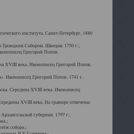
ического института. Санкт-Петербург, 1880
-Троицким Собором. Швеция. 1750 г.;
Иконописец Григорий Попов.
а XVIII века. Иконописец Григорий Попов.
». Иконописец Григорий Попов. 1741 г.
ска. Середина XVIII века. Иконописец
ередины XVIII века. На гравюре отмечены:
Архангельской губернии. 1797 г.;
ка.;
тёж собора.;
кварель В.Е.Галямина.;