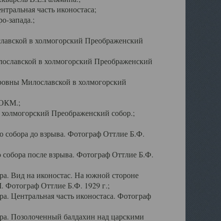
тральная часть иконостаса;
о-запада.;
славской в холмогорский Преображенский
лославской в холмогорский Преображенский
оровны Милославской в холмогорский
АОКМ.;
в холмогорский Преображенский собор.;
 собора до взрыва. Фотограф Оттлие Б.Ф.
 собора после взрыва. Фотограф Оттлие Б.Ф.
а. Вид на иконостас. На южной стороне
. Фотограф Оттлие Б.Ф. 1929 г.;
а. Центральная часть иконостаса. Фотограф
ра. Позолоченный балдахин над царскими