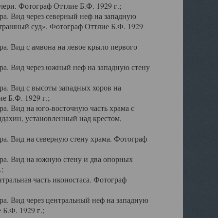
ери. Фотограф Оттлие Б.Ф. 1929 г.;
а. Вид через северный неф на западную
трашный суд». Фотограф Оттлие Б.Ф. 1929
. Вид с амвона на левое крыло первого
а. Вид через южный неф на западную стену
а. Вид с высоты западных хоров на
 Б.Ф. 1929 г.;
а. Вид на юго-восточную часть храма с
дахин, установленный над крестом,
а. Вид на северную стену храма. Фотограф
ра. Вид на южную стену и два опорных
;
тральная часть иконостаса. Фотограф
а. Вид через центральный неф на западную
Б.Ф. 1929 г.;