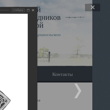
льный музей
слайдер
в и исповедников
рхангельской
влению митрополита Архангельского
горского Даниила
Вопрос-ответ
Контакты
ицкий собор Архангельска