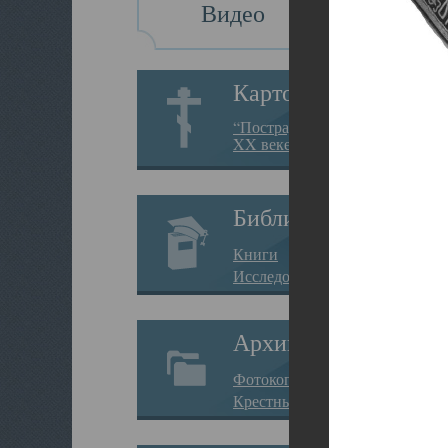
Видео
Картотека
“Пострадавшие за веру в
XX веке на Севере”
Библиотека
Книги
Исследования
Архив
Фотокопии дел
Крестные ходы