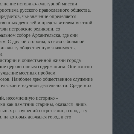
полнение историко-культурной миссии
триотизма русского православного общества.
редметов, чье значение определяется
твенных деятелей и представителям местной
тали петровские реликвии, со
альном соборе Архангельска, где они
м. С другой стороны, в связи с большой
кивали ту общественную значимость,
а.
тории и общественной жизни города
ение церкви новым содержанием. Они охотно
бсуждение местных проблем,
юзов. Наиболее ярко общественное служение
ельской и научной деятельности. Среди них
й, несомненную историко –
ауки как памятник старины, оказался лишь
ьных разрушений сотрет с лица города ту
 на которых держался город и его