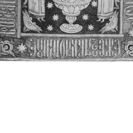
Свято-Троицкий собор
Свято-Троицкий собор Архангельска
23.12.2015
Сегодня мы можем говорить, что Архангельск в большей мере,
пострадал от целенаправленных систематических разрушений,
выдающихся памятников архитектуры. Больше всего по старом
вызванная борьбой с религией, набравшая особую силу в конце
разрушение православного центра архангельской губернии - а
собора Архангельска.
Возникнув в начале XVIII века в центре Архангельск
двухэтажный Троицкий собор, сразу превратился в зрительну
XVIII веке по масштабам ему не было равных на Севере. Впл
оставался самым высоким и значительным из городских строе
второе место, после гостиных дворов, в градостроительной ка
Один из самых больших и светлых соборов России воплотил в
портового города с отраженными в ней архитектурными тече
архангелогородской школы церковного зодчества.
Масштабность, благолепие и богатство собора, вполне оправды