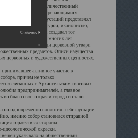
города. Обширный и величественный
ственными нигде не встречающимися
 символических инкрустаций представлял
 с живописью, скульптурой, иконописью,
ьер Троицкого храма создавал тот
Слайд-шоу:
обора, на протяжении многих лет
ице, библиотеке, среди церковной утвари
удожественных предметов. Описи имущества
ьных церковных и художественных ценностях,
, принимавшее активное участие в
собора, причем не только
 тесно связанных с Архангельском торговых
толюбия предпринимателей, а главное
во благо своего края и города и стало
 он одновременно воплотил себе функции
айно, именно собор становился отправной
тация торжеств со стороны
-идеологической окраски.
вещей указывало на общественный