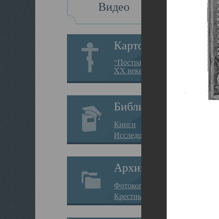
Видео
Картотека
“Пострадавшие за веру в
XX веке на Севере”
Библиотека
Книги
Исследования
Архив
Фотокопии дел
Крестные ходы