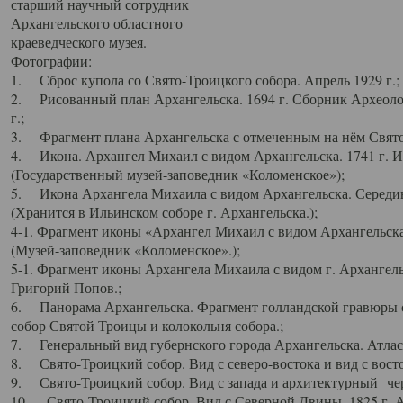
старший научный сотрудник
Архангельского областного
краеведческого музея.
Фотографии:
1. Сброс купола со Свято-Троицкого собора. Апрель 1929 г.;
2. Рисованный план Архангельска. 1694 г. Сборник Археолог
г.;
3. Фрагмент плана Архангельска с отмеченным на нём Свято
4. Икона. Архангел Михаил с видом Архангельска. 1741 г. 
(Государственный музей-заповедник «Коломенское»);
5. Икона Архангела Михаила с видом Архангельска. Середин
(Хранится в Ильинском соборе г. Архангельска.);
4-1. Фрагмент иконы «Архангел Михаил с видом Архангельска
(Музей-заповедник «Коломенское».);
5-1. Фрагмент иконы Архангела Михаила с видом г. Архангель
Григорий Попов.;
6. Панорама Архангельска. Фрагмент голландской гравюры с
собор Святой Троицы и колокольня собора.;
7. Генеральный вид губернского города Архангельска. Атлас 
8. Свято-Троицкий собор. Вид с северо-востока и вид с восто
9. Свято-Троицкий собор. Вид с запада и архитектурный чер
10. Свято-Троицкий собор. Вид с Северной Двины. 1825 г. А