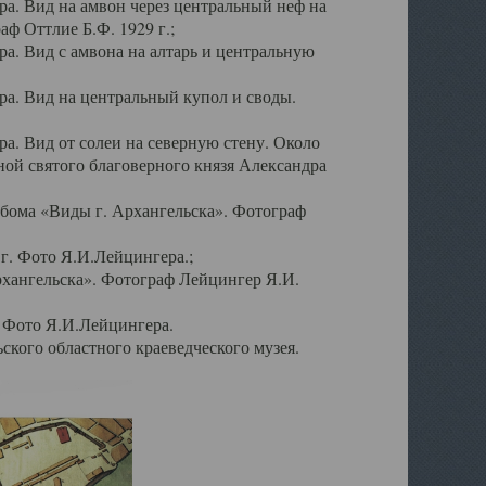
а. Вид на амвон через центральный неф на
аф Оттлие Б.Ф. 1929 г.;
. Вид с амвона на алтарь и центральную
а. Вид на центральный купол и своды.
. Вид от солеи на северную стену. Около
ой святого благоверного князя Александра
бома «Виды г. Архангельска». Фотограф
г. Фото Я.И.Лейцингера.;
рхангельска». Фотограф Лейцингер Я.И.
. Фото Я.И.Лейцингера.
кого областного краеведческого музея.