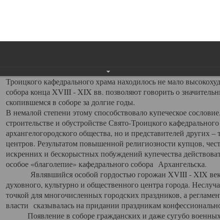
заслуженно выделяя из многочисленных культовых построек 
иконостас украшенный колоннами ионического стиля, с един
царскими вратами, изящным фронтоном и множеством резных,
собой поистине художественную ценность. В совокупности же
шитьем, многочисленными предметами церковной утвари интер
неповторимый красочный ансамбль декоративного убранства с
поражающий воображение своих посетителей. В соборной ризн
Троицкого кафедрального храма находилось не мало высокох
собора конца XVIII - XIX вв. позволяют говорить о значител
скопившемся в соборе за долгие годы.
В немалой степени этому способствовало купеческое сословие
строительстве и обустройстве Свято-Троицкого кафедрального 
архангелогородского общества, но и представителей других –
центров. Результатом повышенной религиозности купцов, чес
искренних и бескорыстных побуждений купечества действовать 
особое «благолепие» кафедрального собора Архангельска.
Являвшийся особой гордостью горожан XVIII - XIX века
духовного, культурно и общественного центра города. Неслуч
точкой для многочисленных городских праздников, а регламен
власти сказывалась на придании праздникам конфессионально
Появление в соборе гражданских и даже сугубо военных 