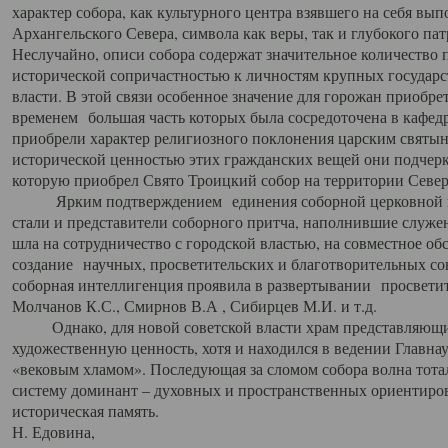
характер собора, как культурного центра взявшего на себя вы
Архангельского Севера, символа как веры, так и глубокого па
Неслучайно, описи собора содержат значительное количество п
исторической сопричастностью к личностям крупных государс
власти. В этой связи особенное значение для горожан приобре
временем большая часть которых была сосредоточена в кафедр
приобрели характер религиозного поклонения царским святыня
исторической ценностью этих гражданских вещей они подчер
которую приобрел Свято Троицкий собор на территории Север
Ярким подтверждением единения соборной церковной ис
стали и представители соборного притча, наполнившие служ
шла на сотрудничество с городской властью, на совместное о
создание научных, просветительских и благотворительных со
соборная интеллигенция проявила в развертывании просветит
Молчанов К.С., Смирнов В.А , Сибирцев М.И. и т.д.
Однако, для новой советской власти храм представляющи
художественную ценность, хотя и находился в ведении Главн
«вековым хламом». Последующая за сломом собора волна тотал
систему доминант – духовных и пространственных ориентиров,
историческая память.
Н. Едовина,