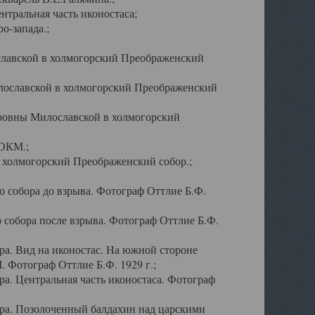
тральная часть иконостаса;
о-запада.;
славской в холмогорский Преображенский
лославской в холмогорский Преображенский
оровны Милославской в холмогорский
АОКМ.;
в холмогорский Преображенский собор.;
 собора до взрыва. Фотограф Оттлие Б.Ф.
 собора после взрыва. Фотограф Оттлие Б.Ф.
а. Вид на иконостас. На южной стороне
. Фотограф Оттлие Б.Ф. 1929 г.;
а. Центральная часть иконостаса. Фотограф
ра. Позолоченный балдахин над царскими