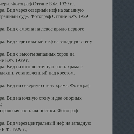
ери. Фотограф Оттлие Б.Ф. 1929 г.;
а. Вид через северный неф на западную
трашный суд». Фотограф Оттлие Б.Ф. 1929
. Вид с амвона на левое крыло первого
а. Вид через южный неф на западную стену
а. Вид с высоты западных хоров на
 Б.Ф. 1929 г.;
а. Вид на юго-восточную часть храма с
дахин, установленный над крестом,
а. Вид на северную стену храма. Фотограф
ра. Вид на южную стену и два опорных
;
тральная часть иконостаса. Фотограф
а. Вид через центральный неф на западную
Б.Ф. 1929 г.;