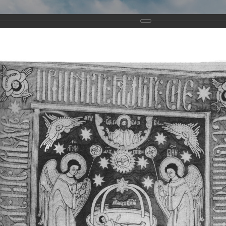
Виртуа
Новомученико
Земли А
Сайт создан по благосло
и Холмо
Наследники
Галерея
Главная
Галерея
Храмы-мученики Архангельска
Свято-Тро