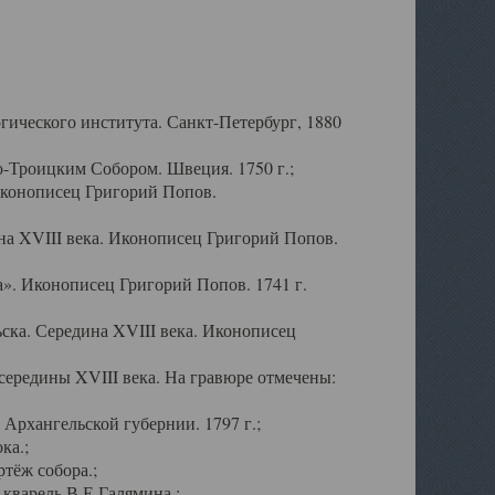
ического института. Санкт-Петербург, 1880
-Троицким Собором. Швеция. 1750 г.;
Иконописец Григорий Попов.
а XVIII века. Иконописец Григорий Попов.
». Иконописец Григорий Попов. 1741 г.
ска. Середина XVIII века. Иконописец
ередины XVIII века. На гравюре отмечены:
Архангельской губернии. 1797 г.;
ка.;
тёж собора.;
кварель В.Е.Галямина.;