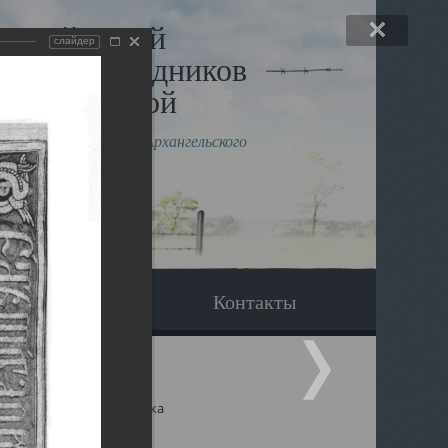
льный музей
слайдер
в и исповедников
рхангельской
влению митрополита Архангельского
горского Даниила
Вопрос-ответ
Контакты
ицкий собор Архангельска