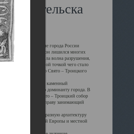
 Архангельска
 чем другие губернские города России
 в результате которых он лишился многих
у Архангельску ударила волна разрушения,
 20 –х годов. Отправной точкой чего стало
нсамбля кафедрального Свято – Троицкого
а, величественный каменный
ю и градостроительную доминанту города. В
оть до разрушения Свято – Троицкий собор
ний Архангельска, по праву занимающий
ртине Архангельска.
 себе яркую и своеобразную архитектуру
ниями России, Западной Европы и местной
вали его кафедральное значение,