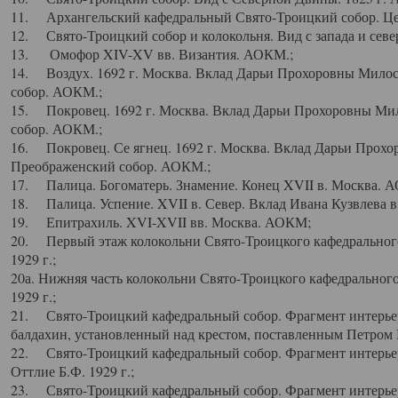
11. Архангельский кафедральный Свято-Троицкий собор. Цен
12. Свято-Троицкий собор и колокольня. Вид с запада и север
13. Омофор XIV-XV вв. Византия. АОКМ.;
14. Воздух. 1692 г. Москва. Вклад Дарьи Прохоровны Мило
собор. АОКМ.;
15. Покровец. 1692 г. Москва. Вклад Дарьи Прохоровны Ми
собор. АОКМ.;
16. Покровец. Се ягнец. 1692 г. Москва. Вклад Дарьи Прох
Преображенский собор. АОКМ.;
17. Палица. Богоматерь. Знамение. Конец XVII в. Москва. 
18. Палица. Успение. XVII в. Север. Вклад Ивана Кузвлева 
19. Епитрахиль. XVI-XVII вв. Москва. АОКМ;
20. Первый этаж колокольни Свято-Троицкого кафедрального
1929 г.;
20а. Нижняя часть колокольни Свято-Троицкого кафедрального
1929 г.;
21. Свято-Троицкий кафедральный собор. Фрагмент интерьер
балдахин, установленный над крестом, поставленным Петром I
22. Свято-Троицкий кафедральный собор. Фрагмент интерьер
Оттлие Б.Ф. 1929 г.;
23. Свято-Троицкий кафедральный собор. Фрагмент интерье