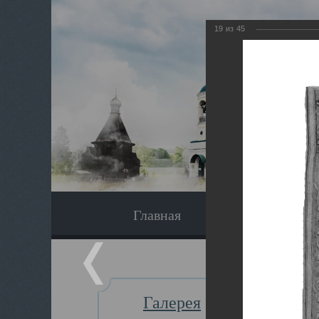
19
из
45
Главная
Экскурсия
Галерея