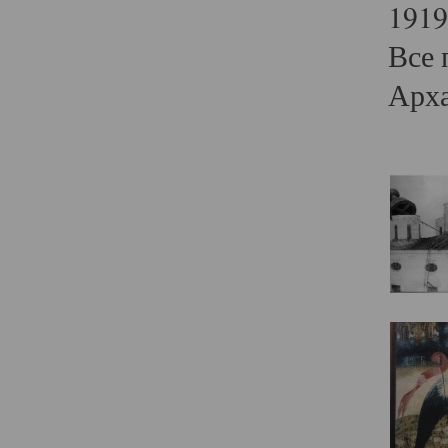
1919
Все 
Арха