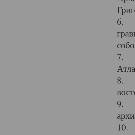
Григ
6. П
грав
собо
7. Г
Атла
8. С
вост
9. С
архи
10. 