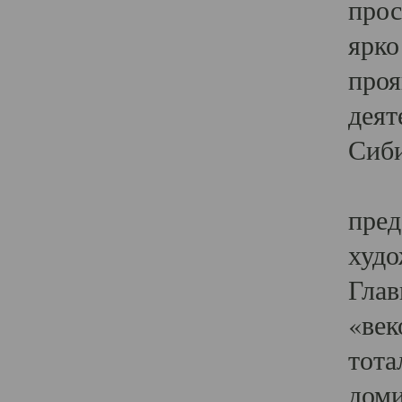
прос
ярко
проя
деят
Сиби
Одн
пред
худо
Глав
«век
тота
доми