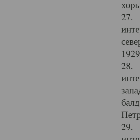
хоры
27. 
инте
севе
1929 
28. 
инте
запа
балд
Петр
29. 
инте