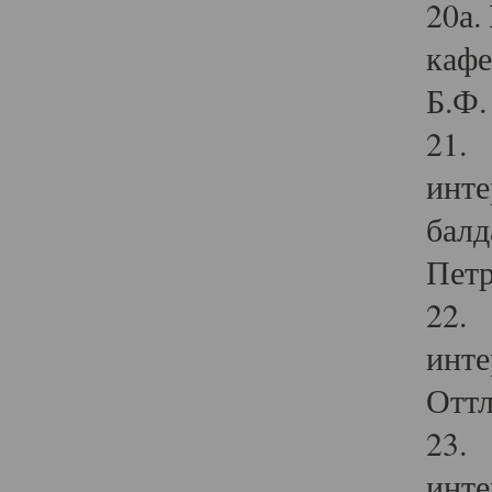
20а.
кафе
Б.Ф. 
21. 
инте
балд
Петр
22. 
инте
Оттл
23. 
инте