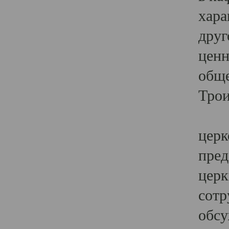
хара
друг
ценн
обще
Трои
Ярк
церк
пред
церк
сотр
обсу