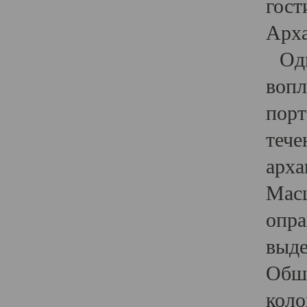
гост
Арха
Один
вопл
порт
тече
арха
Масш
опра
выде
Обши
коло