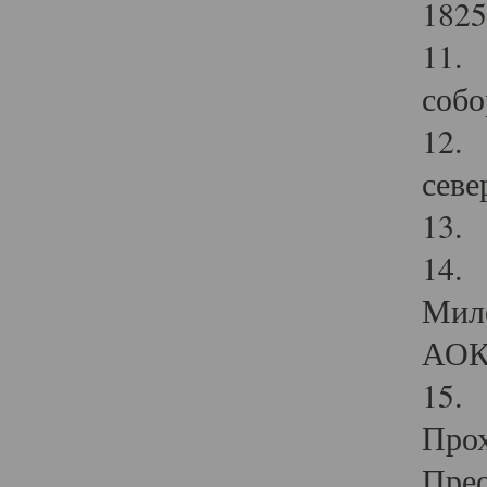
1825
11.
собо
12. 
севе
13.
14. 
Мило
АОК
15. 
Прох
Прео