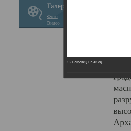
Галерея
годо
Фото
прав
Видео
кафе
Воз
Арха
Трои
16. Покровец. Се Агнец.
град
масш
разр
высо
Арха