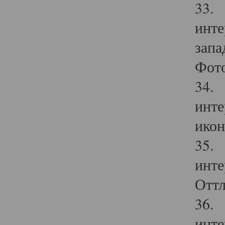
33. 
инте
запа
Фото
34. 
инте
икон
35. 
инте
Оттл
36. 
инте