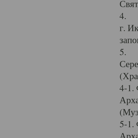
Свят
4. И
г. И
запо
5. И
Сере
(Хра
4-1.
Арха
(Муз
5-1.
Арха