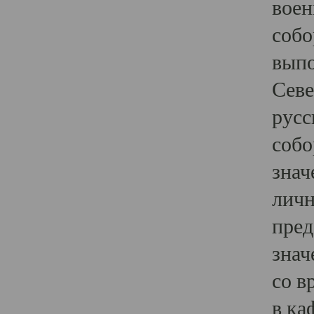
воен
собо
выпо
Севе
русс
собо
знач
личн
пред
знач
со в
в ка