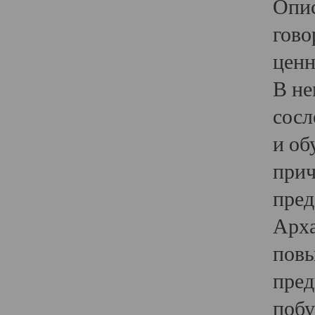
Опис
гово
ценн
В не
сосл
и об
прич
пред
Арха
повы
пред
побу