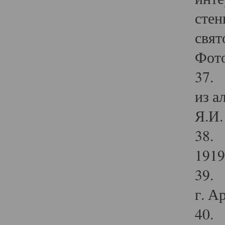
стен
свят
Фото
37. 
из а
Я.И. 
38. 
1919
39. 
г. А
40. 