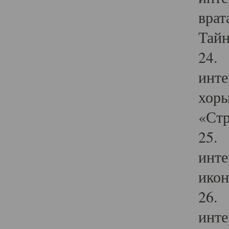
врат
Тайн
24. 
инте
хоры
«Стр
25. 
инте
икон
26. 
инте