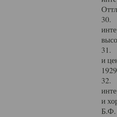
Оттл
30. 
инте
высо
31. 
и це
1929 
32. 
инте
и хо
Б.Ф. 