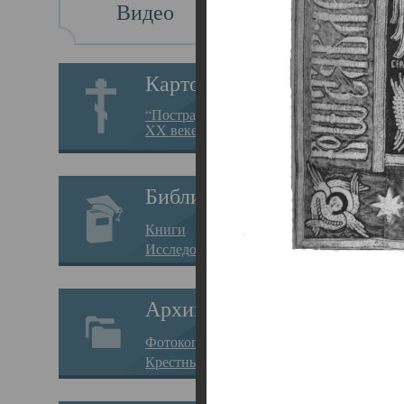
Видео
Св
Картотека
Свя
“Пострадавшие за веру в
XX веке на Севере”
23.12.
Сего
Библиотека
мере
Книги
целе
Исследования
резу
Архив
памя
Фотокопии дел
Арха
Крестные ходы
борь