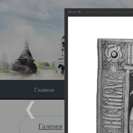
19
из
45
Главная
Экскурсия
Главная
Галерея