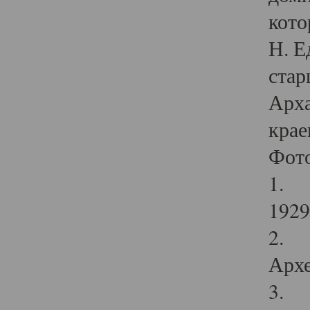
кото
Н. Е
стар
Арха
крае
Фот
1. С
1929 
2. Р
Архе
3. Ф