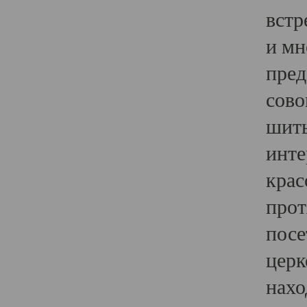
встр
и мн
пред
сово
шить
инте
крас
прот
посе
церк
нахо