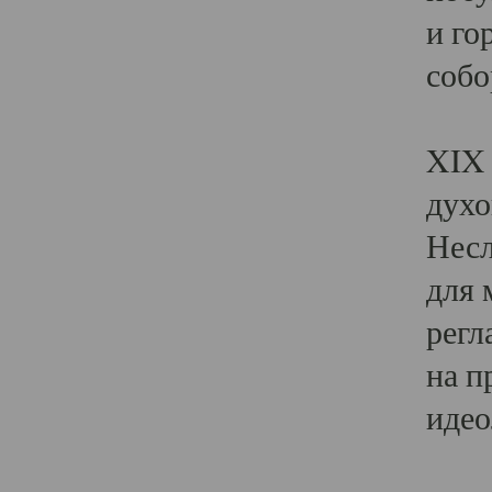
и го
собо
Явл
XIX 
духо
Несл
для 
регл
на п
идео
Поя