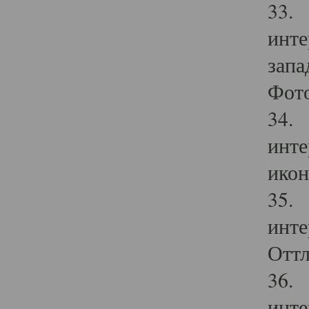
33. 
инте
запа
Фото
34. 
инте
икон
35. 
инте
Оттл
36. 
инте