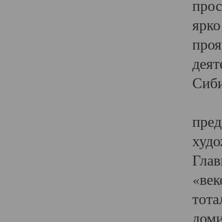
прос
ярко
проя
деят
Сиби
Одн
пред
худо
Глав
«век
тота
доми