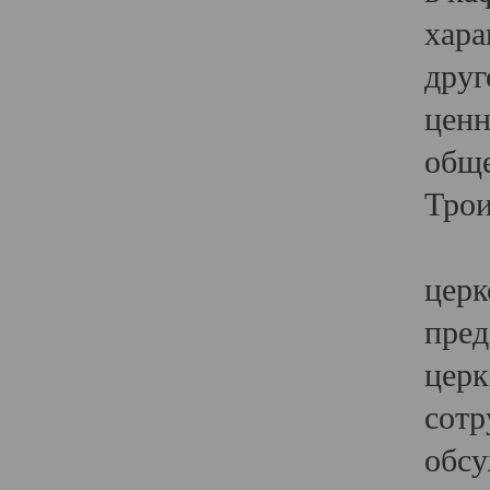
хара
друг
ценн
обще
Трои
Ярк
церк
пред
церк
сотр
обсу