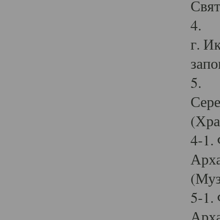
Свят
4. И
г. И
запо
5. И
Сере
(Хра
4-1.
Арха
(Муз
5-1.
Арха