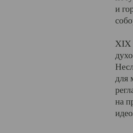
и го
собо
Явл
XIX 
духо
Несл
для 
регл
на п
идео
Поя