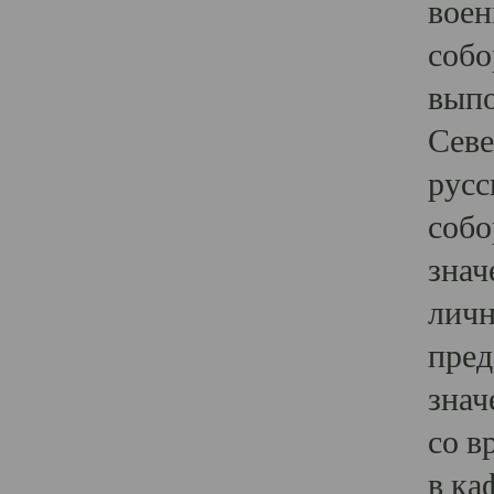
воен
собо
выпо
Севе
русс
собо
знач
личн
пред
знач
со в
в ка