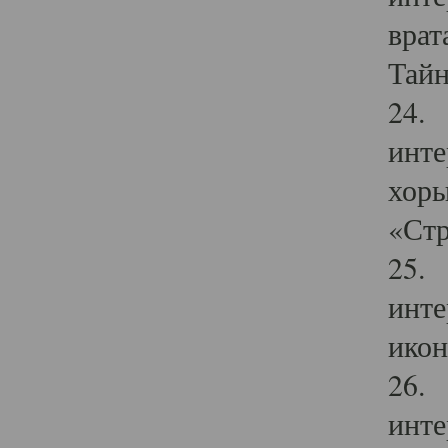
врат
Тайн
24. 
инте
хоры
«Стр
25. 
инте
икон
26. 
инте