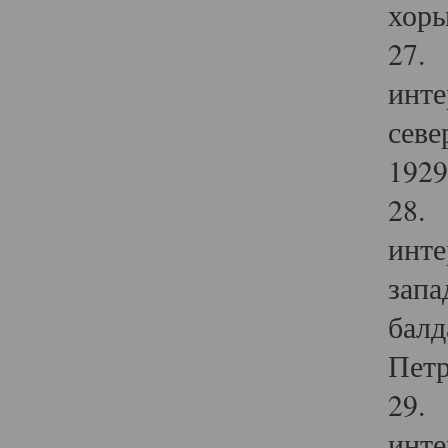
хоры
27. 
инте
севе
1929 
28. 
инте
запа
балд
Петр
29. 
инте