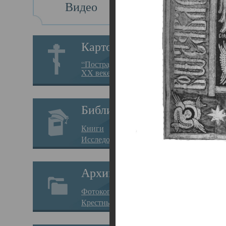
Видео
Св
Картотека
Свя
“Пострадавшие за веру в
XX веке на Севере”
23.12.
Сего
Библиотека
мере
Книги
целе
Исследования
резу
Архив
памя
Фотокопии дел
Арха
Крестные ходы
борь