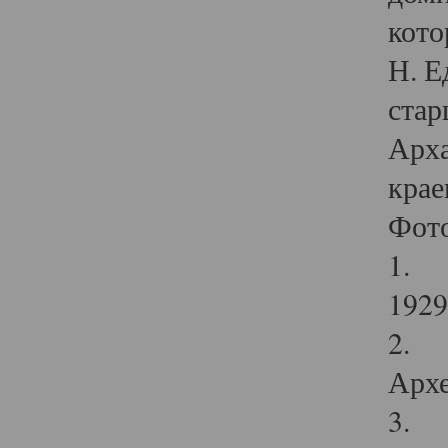
кото
Н. Е
стар
Арха
крае
Фот
1. С
1929 
2. Р
Архе
3. Ф