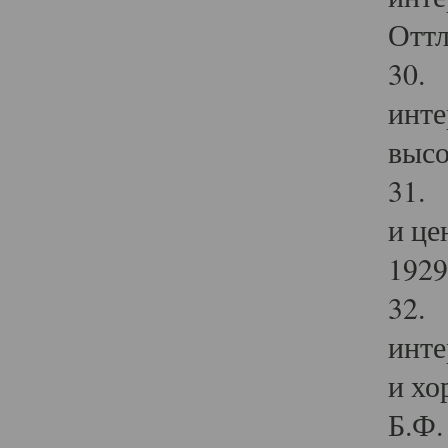
Оттл
30. 
инте
высо
31. 
и це
1929 
32. 
инте
и хо
Б.Ф. 