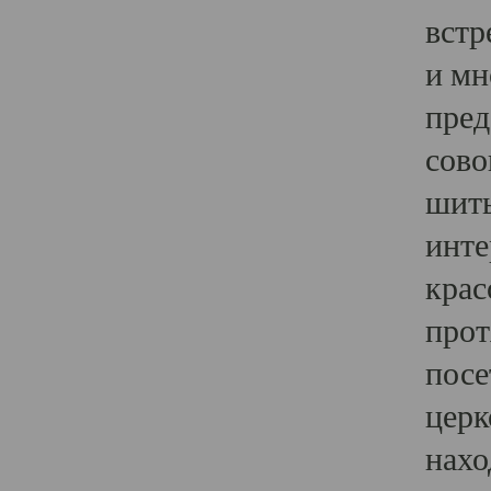
встр
и мн
пред
сово
шить
инте
крас
прот
посе
церк
нахо