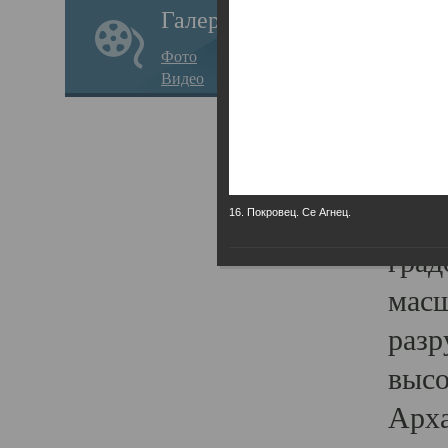
Галерея
годо
Фото
прав
Видео
кафе
Воз
Арха
Трои
16. Покровец. Се Агнец.
град
масш
разр
высо
Арха