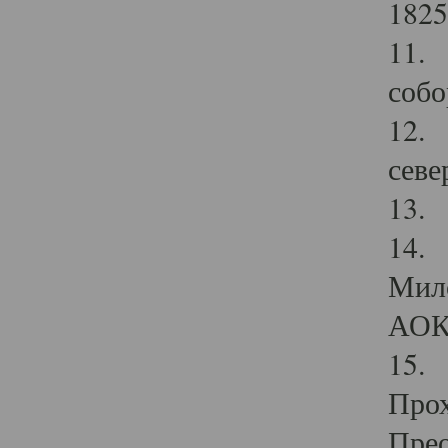
1825
11.
собо
12. 
севе
13.
14. 
Мило
АОК
15. 
Прох
Прео