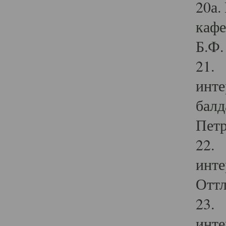
20а.
кафе
Б.Ф. 
21. 
инте
балд
Петр
22. 
инте
Оттл
23. 
инте