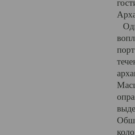
гост
Арха
Один
вопл
порт
тече
арха
Масш
опра
выде
Обши
коло