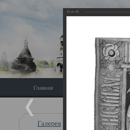
19
из
45
Главная
Экскурсия
Главная
Галерея