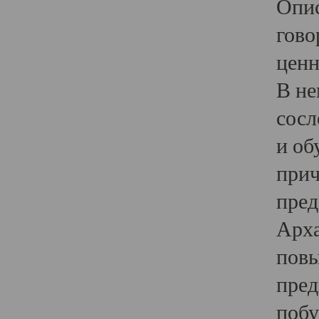
Опис
гово
ценн
В не
сосл
и об
прич
пред
Арха
повы
пред
побу