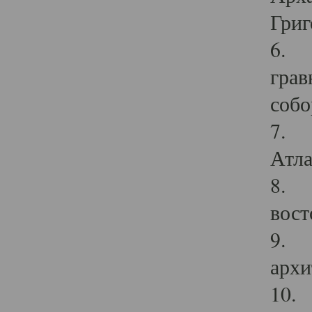
Григ
6. П
грав
собо
7. Г
Атла
8. С
вост
9. С
архи
10. 