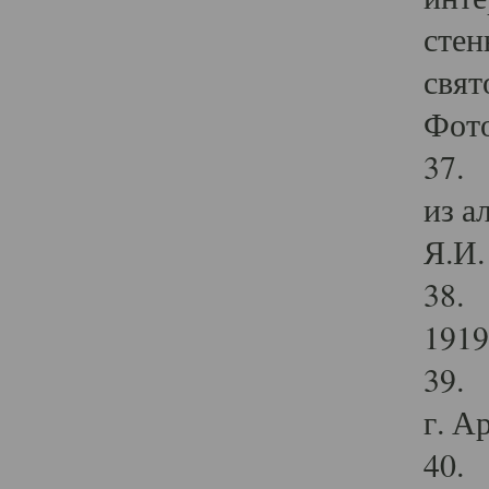
стен
свят
Фото
37. 
из а
Я.И. 
38. 
1919
39. 
г. А
40. 