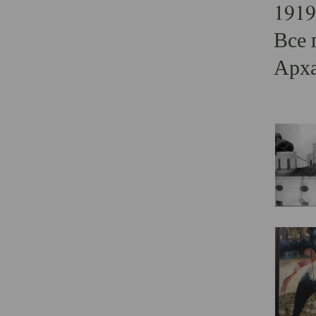
1919
Все 
Арха