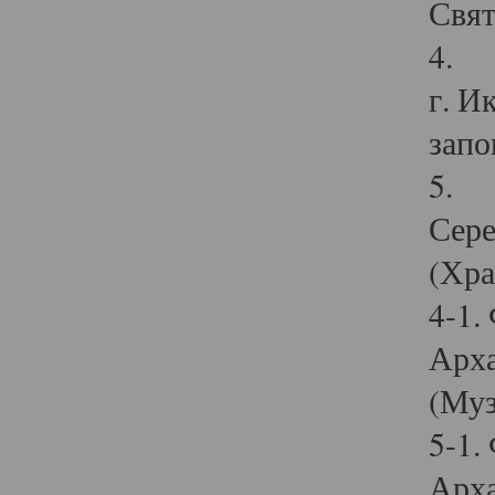
Свят
4. И
г. И
запо
5. И
Сере
(Хра
4-1.
Арха
(Муз
5-1.
Арха