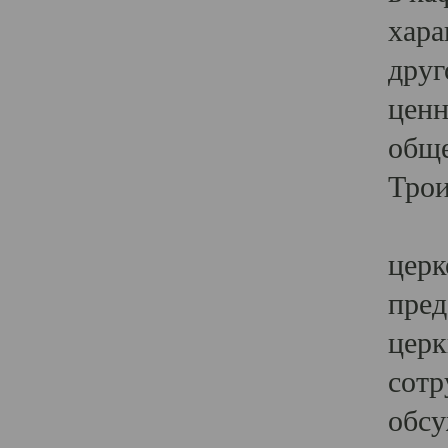
хара
друг
ценн
обще
Трои
Ярк
церк
пред
церк
сотр
обсу