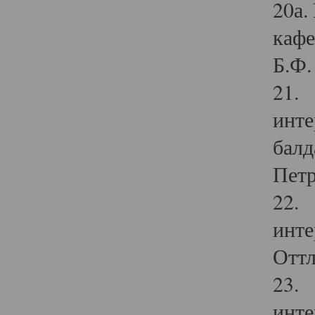
20а.
кафе
Б.Ф. 
21. 
инте
балд
Петр
22. 
инте
Оттл
23. 
инте