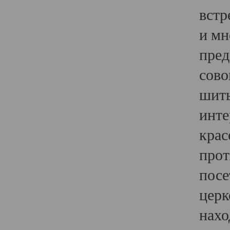
встр
и мн
пред
сово
шить
инте
крас
прот
посе
церк
нахо