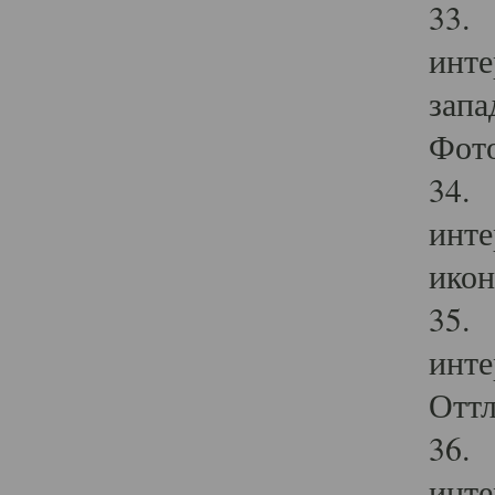
33. 
инте
запа
Фото
34. 
инте
икон
35. 
инте
Оттл
36. 
инте