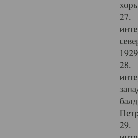
хоры
27. 
инте
севе
1929 
28. 
инте
запа
балд
Петр
29. 
инте