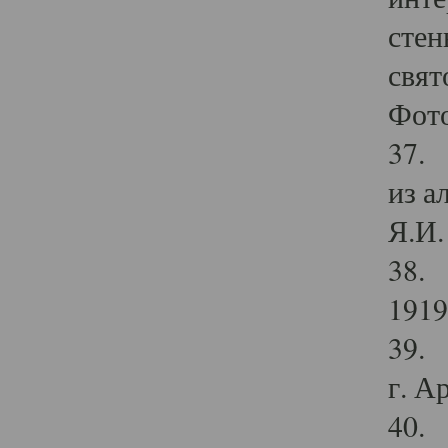
стен
свят
Фото
37. 
из а
Я.И. 
38. 
1919
39. 
г. А
40. 