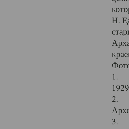
кото
Н. Е
стар
Арха
крае
Фот
1. С
1929 
2. Р
Архе
3. Ф