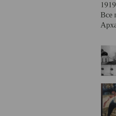
1919
Все 
Арха