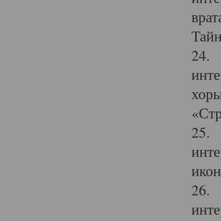
врат
Тайн
24. 
инте
хоры
«Стр
25. 
инте
икон
26. 
инте