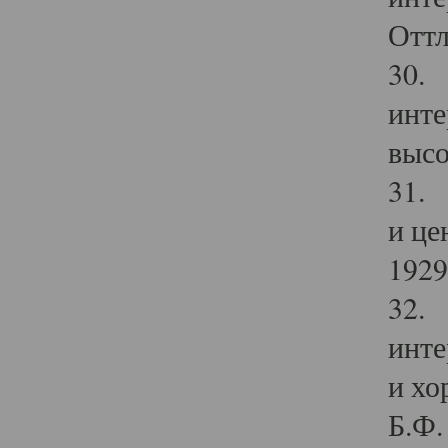
Оттл
30. 
инте
высо
31. 
и це
1929 
32. 
инте
и хо
Б.Ф. 