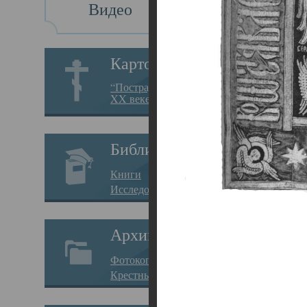
Видео
Св
Картотека
Свя
“Пострадавшие за веру в
XX веке на Севере”
23.12.
Сего
Библиотека
мере
Книги
целе
Исследования
резу
Архив
памя
Фотокопии дел
Арха
Крестные ходы
борь