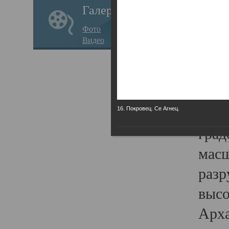
Галерея
годо
Фото
прав
Видео
кафе
Воз
Арха
Трои
16. Покровец. Се Агнец.
град
масш
разр
высо
Арха