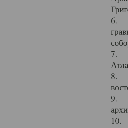
Григ
6. П
грав
собо
7. Г
Атла
8. С
вост
9. С
архи
10. 