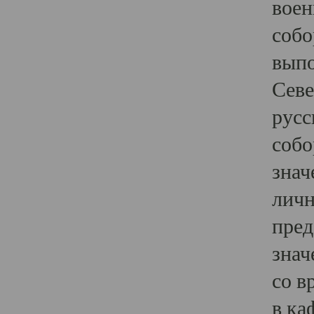
воен
собо
выпо
Севе
русс
собо
знач
личн
пред
знач
со в
в ка