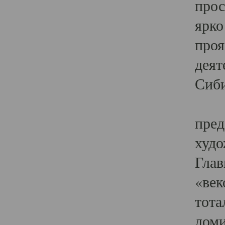
прос
ярко
проя
деят
Сиби
Одн
пред
худо
Глав
«век
тота
доми