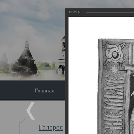
19
из
45
Главная
Экскурсия
Главная
Галерея