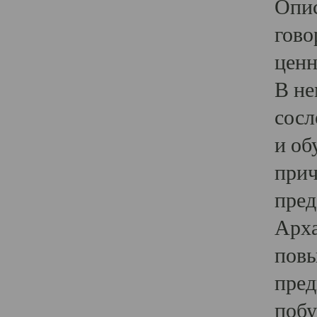
Опис
гово
ценн
В не
сосл
и об
прич
пред
Арха
повы
пред
побу