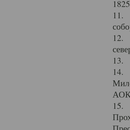
1825
11.
собо
12. 
севе
13.
14. 
Мило
АОК
15. 
Прох
Прео