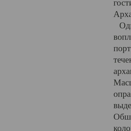
гост
Арха
Один
вопл
порт
тече
арха
Масш
опра
выде
Обши
коло