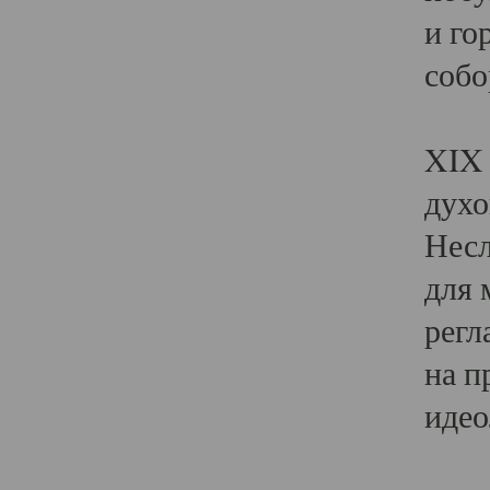
и го
собо
Явл
XIX 
духо
Несл
для 
регл
на п
идео
Поя