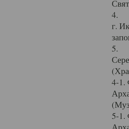
Свят
4. И
г. И
запо
5. И
Сере
(Хра
4-1.
Арха
(Муз
5-1.
Арха