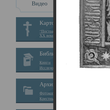
Видео
Св
Картотека
Свя
“Пострадавшие за веру в
XX веке на Севере”
23.12.
Сего
Библиотека
мере
Книги
целе
Исследования
резу
Архив
памя
Фотокопии дел
Арха
Крестные ходы
борь