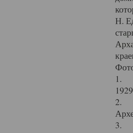
кото
Н. Е
стар
Арха
крае
Фот
1. С
1929 
2. Р
Архе
3. Ф