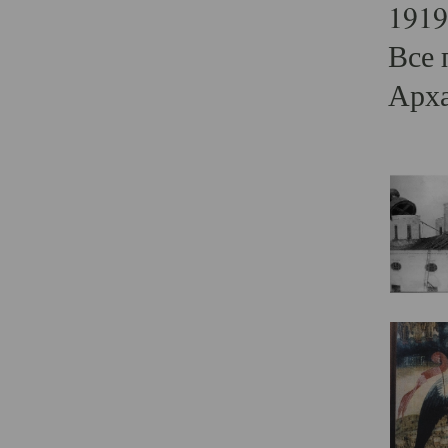
1919
Все 
Арха