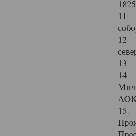
1825
11.
собо
12. 
севе
13.
14. 
Мило
АОК
15. 
Прох
Прео