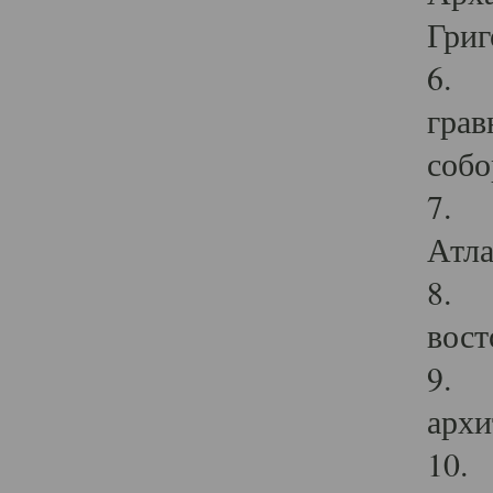
Григ
6. П
грав
собо
7. Г
Атла
8. С
вост
9. С
архи
10. 