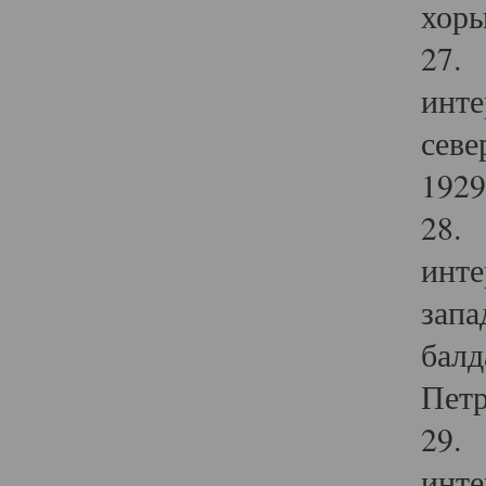
хоры
27. 
инте
севе
1929 
28. 
инте
запа
балд
Петр
29. 
инте