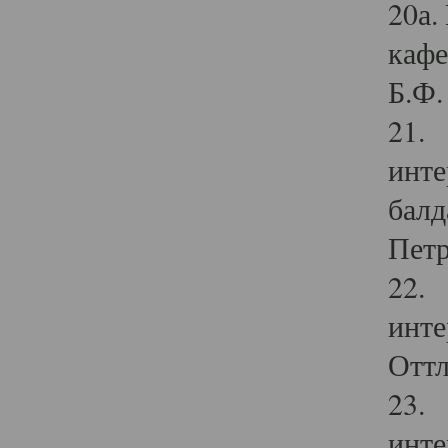
20а.
кафе
Б.Ф. 
21. 
инте
балд
Петр
22. 
инте
Оттл
23. 
инте