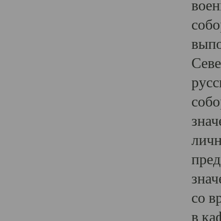
воен
собо
выпо
Севе
русс
собо
знач
личн
пред
знач
со в
в ка