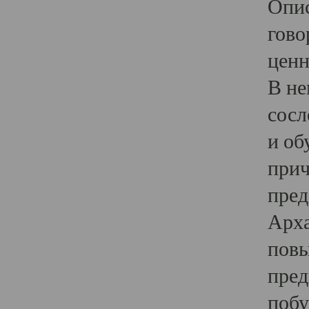
Опис
гово
ценн
В не
сосл
и об
прич
пред
Арха
повы
пред
побу