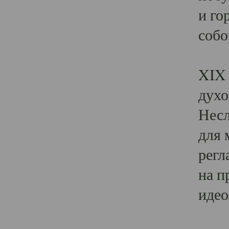
и го
собо
Явл
XIX 
духо
Несл
для 
регл
на п
идео
Поя