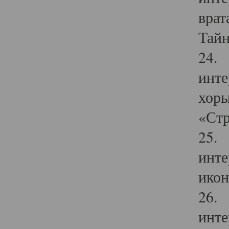
врат
Тайн
24. 
инте
хоры
«Стр
25. 
инте
икон
26. 
инте