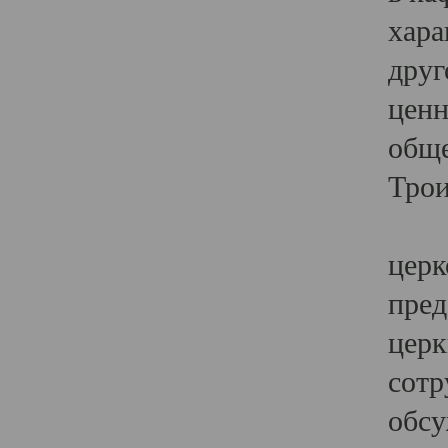
хара
друг
ценн
обще
Трои
Ярк
церк
пред
церк
сотр
обсу