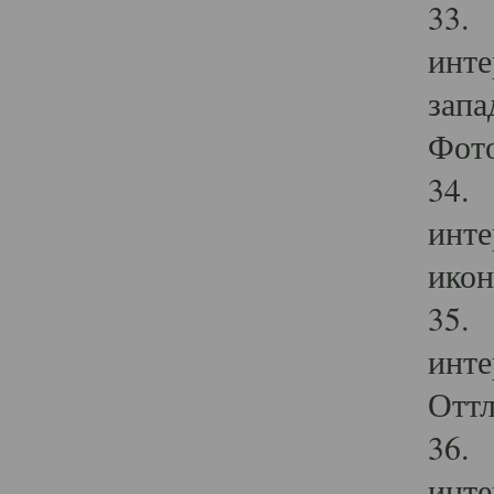
33. 
инте
запа
Фото
34. 
инте
икон
35. 
инте
Оттл
36. 
инте