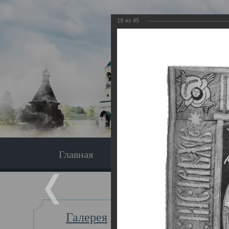
19
из
45
Главная
Экскурсия
Главная
Галерея