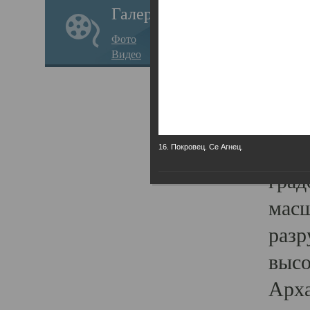
Галерея
годо
Фото
прав
Видео
кафе
Воз
Арха
Трои
16. Покровец. Се Агнец.
град
масш
разр
высо
Арха