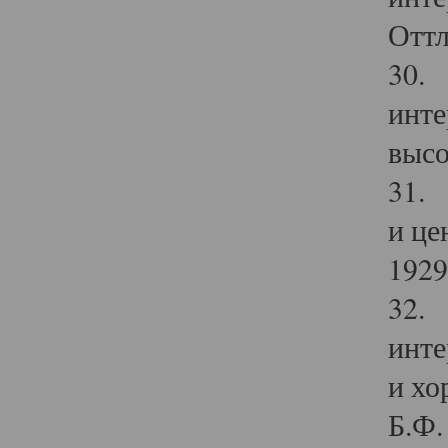
Оттл
30. 
инте
высо
31. 
и це
1929 
32. 
инте
и хо
Б.Ф. 