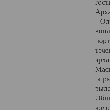
гост
Арха
Один
вопл
порт
тече
арха
Масш
опра
выде
Обши
коло