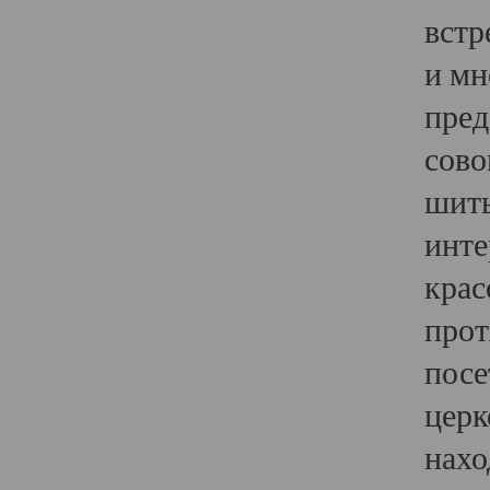
встр
и мн
пред
сово
шить
инте
крас
прот
посе
церк
нахо