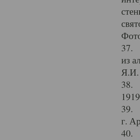
стен
свят
Фото
37. 
из а
Я.И. 
38. 
1919
39. 
г. А
40. 