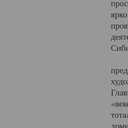
прос
ярко
проя
деят
Сиби
Одн
пред
худо
Глав
«век
тота
доми