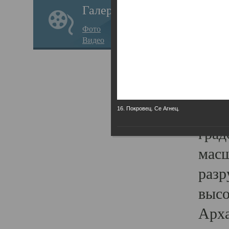
Галерея
годо
Фото
прав
Видео
кафе
Воз
Арха
Трои
16. Покровец. Се Агнец.
град
масш
разр
высо
Арха