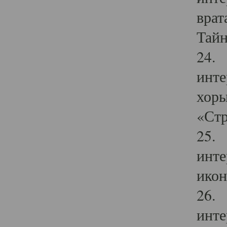
врат
Тайн
24. 
инте
хоры
«Стр
25. 
инте
икон
26. 
инте