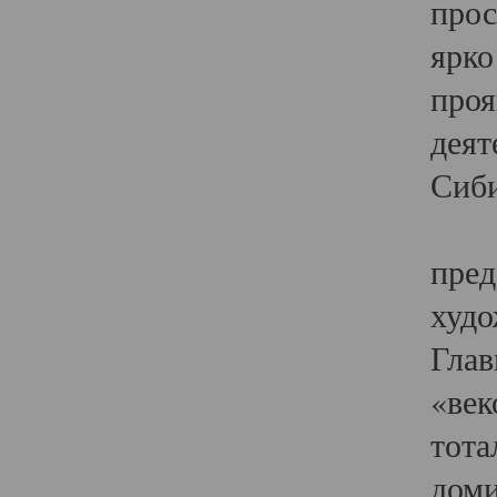
прос
ярко
проя
деят
Сиби
Одн
пред
худо
Глав
«век
тота
доми