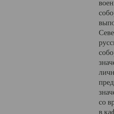
воен
собо
выпо
Севе
русс
собо
знач
личн
пред
знач
со в
в ка