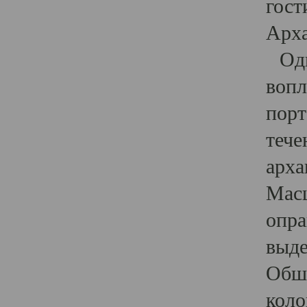
гост
Арха
Один
вопл
порт
тече
арха
Масш
опра
выде
Обши
коло