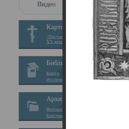
Видео
Св
Картотека
Свя
“Пострадавшие за веру в
XX веке на Севере”
23.12.
Сего
Библиотека
мере
Книги
целе
Исследования
резу
Архив
памя
Фотокопии дел
Арха
Крестные ходы
борь