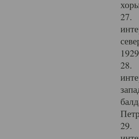
хоры
27. 
инте
севе
1929 
28. 
инте
запа
балд
Петр
29. 
инте