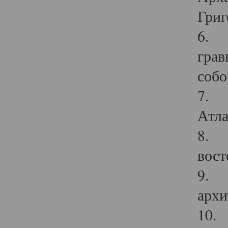
Григ
6. П
грав
собо
7. Г
Атла
8. С
вост
9. С
архи
10. 