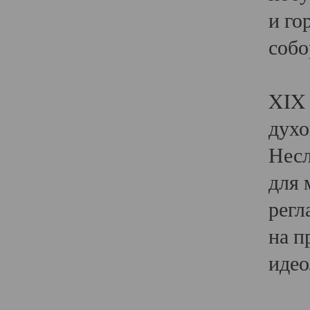
и го
собо
Явл
XIX 
духо
Несл
для 
регл
на п
идео
Поя