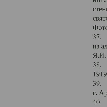
стен
свят
Фото
37. 
из а
Я.И. 
38. 
1919
39. 
г. А
40. 