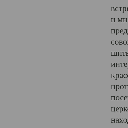
встр
и мн
пред
сово
шить
инте
крас
прот
посе
церк
нахо