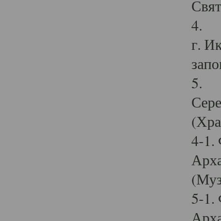
Свят
4. И
г. И
запо
5. И
Сере
(Хра
4-1.
Арха
(Муз
5-1.
Арха