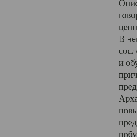
Опис
гово
ценн
В не
сосл
и об
прич
пред
Арха
повы
пред
побу