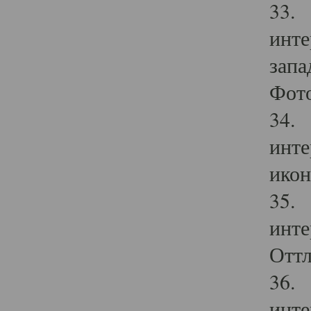
33. 
инте
запа
Фото
34. 
инте
икон
35. 
инте
Оттл
36. 
инте