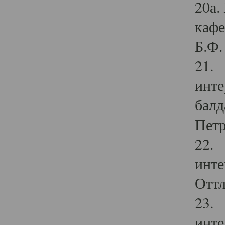
20а.
кафе
Б.Ф. 
21. 
инте
балд
Петр
22. 
инте
Оттл
23. 
инте