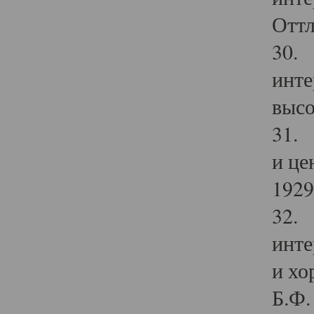
Оттл
30. 
инте
высо
31. 
и це
1929 
32. 
инте
и хо
Б.Ф. 