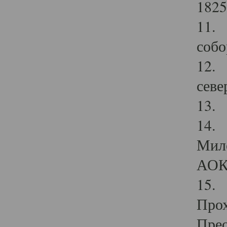
1825
11.
собо
12. 
севе
13.
14. 
Мило
АОК
15. 
Прох
Прео