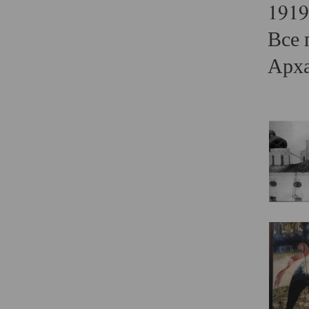
1919
Все 
Арха