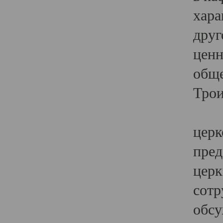
хара
друг
ценн
обще
Трои
Ярк
церк
пред
церк
сотр
обсу