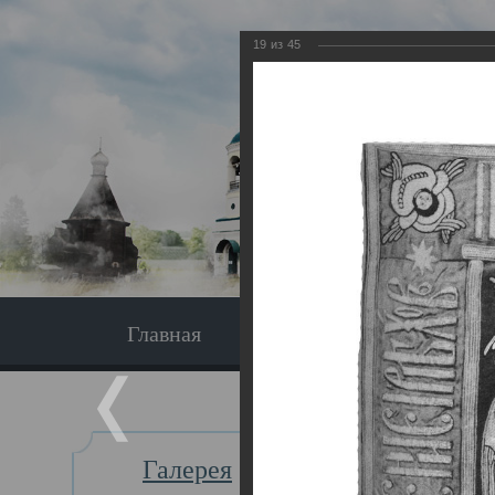
19
из
45
Главная
Экскурсия
Главная
Галерея