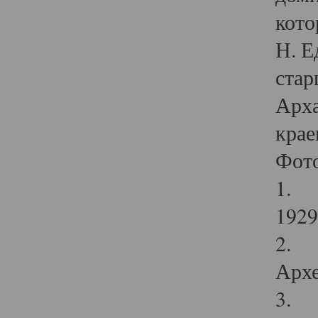
кото
Н. Е
стар
Арха
крае
Фот
1. С
1929 
2. Р
Архе
3. Ф