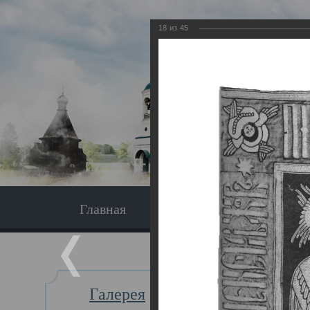
18
из
45
Главная
Экскурсия
Главная
Галерея