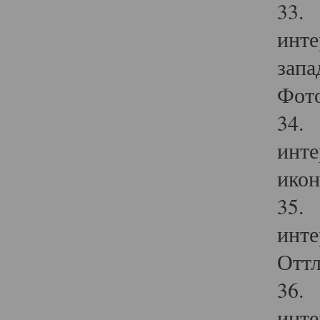
33. 
инте
запа
Фото
34. 
инте
икон
35. 
инте
Оттл
36. 
инте