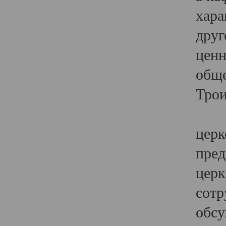
хара
друг
ценн
обще
Трои
Ярк
церк
пред
церк
сотр
обсу