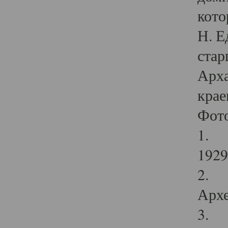
кото
Н. Е
стар
Арха
крае
Фот
1. С
1929 
2. Р
Архе
3. Ф