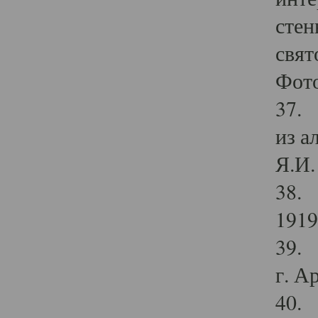
стен
свят
Фото
37. 
из а
Я.И. 
38. 
1919
39. 
г. А
40. 