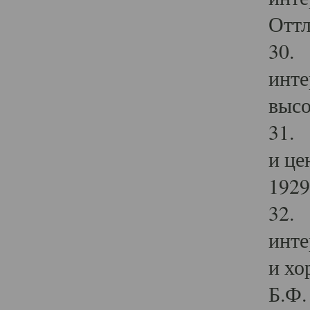
Оттл
30. 
инте
высо
31. 
и це
1929 
32. 
инте
и хо
Б.Ф. 