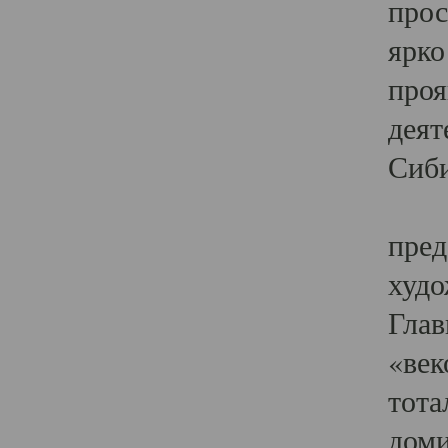
прос
ярко
проя
деят
Сиби
Одн
пред
худо
Глав
«век
тота
доми