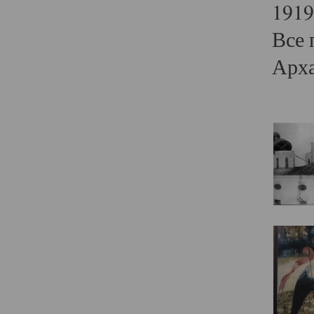
1919
Все 
Арха