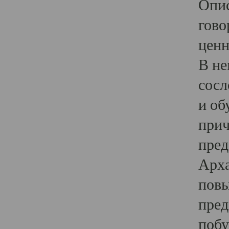
Опис
гово
ценн
В не
сосл
и об
прич
пред
Арха
повы
пред
побу