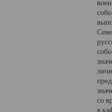
воен
собо
выпо
Севе
русс
собо
знач
личн
пред
знач
со в
в ка