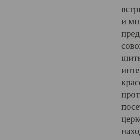
встр
и мн
пред
сово
шить
инте
крас
прот
посе
церк
нахо