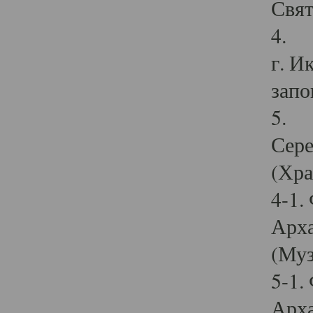
Свят
4. И
г. И
запо
5. И
Сере
(Хра
4-1.
Арха
(Муз
5-1.
Арха