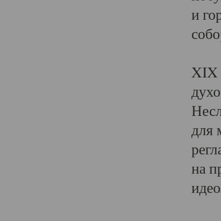
и го
собо
Явл
XIX 
духо
Несл
для 
регл
на п
идео
Поя