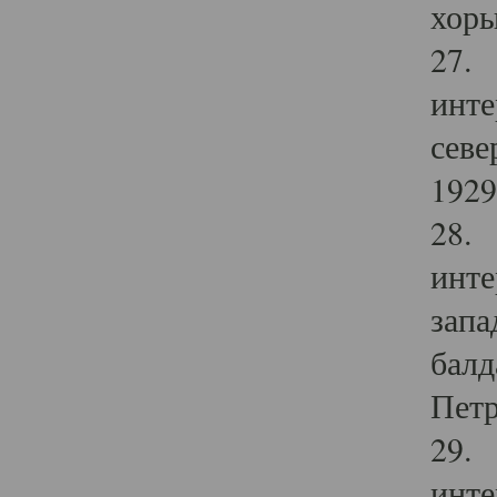
хоры
27. 
инте
севе
1929 
28. 
инте
запа
балд
Петр
29. 
инте