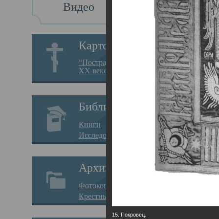
Видео
Св
Картотека
Свя
“Пострадавшие за веру в
XX веке на Севере”
23.12.
Сего
Библиотека
мере
Книги
целе
Исследования
резу
Архив
памя
Фотокопии дел
Арха
Крестные ходы
борь
15. Покровец.