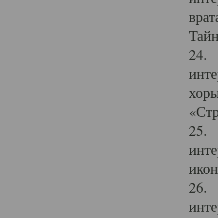
врат
Тайн
24. 
инте
хоры
«Стр
25. 
инте
икон
26. 
инте