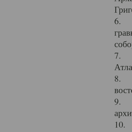
Григ
6. П
грав
собо
7. Г
Атла
8. С
вост
9. С
архи
10. 