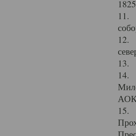
1825
11.
собо
12. 
севе
13.
14. 
Мило
АОК
15. 
Прох
Прео