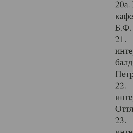
20а.
кафе
Б.Ф. 
21. 
инте
балд
Петр
22. 
инте
Оттл
23. 
инте