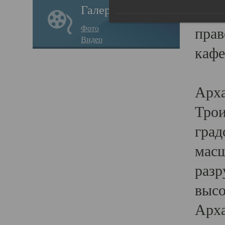
Галерея
годо
Фото
прав
Видео
кафе
Воз
Арха
Трои
град
масш
разр
высо
Арха