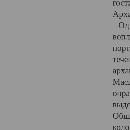
гост
Арха
Один
вопл
порт
тече
арха
Масш
опра
выде
Обши
коло