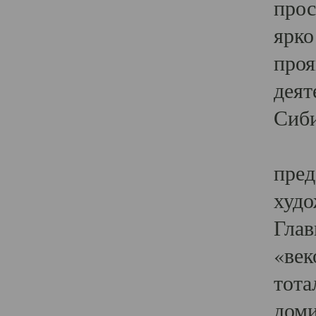
прос
ярко
проя
деят
Сиби
Одн
пред
худо
Глав
«век
тота
доми