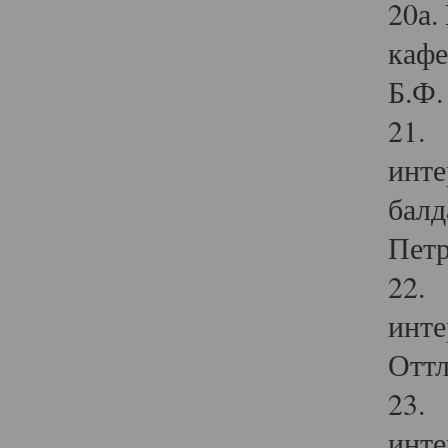
20а.
кафе
Б.Ф. 
21. 
инте
балд
Петр
22. 
инте
Оттл
23. 
инте