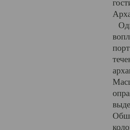
гост
Арха
Один
вопл
порт
тече
арха
Масш
опра
выде
Обши
коло