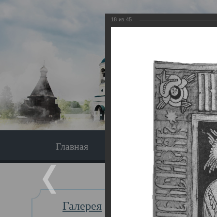
18
из
45
Главная
Экскурсия
Главная
Галерея