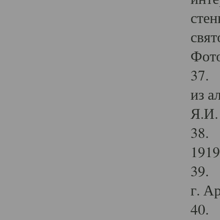
стен
свят
Фото
37. 
из а
Я.И. 
38. 
1919
39. 
г. А
40. 