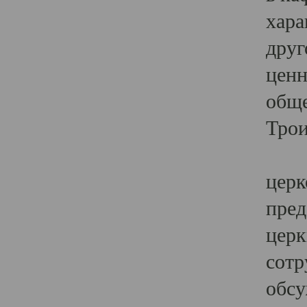
хара
друг
ценн
обще
Трои
Ярк
церк
пред
церк
сотр
обсу