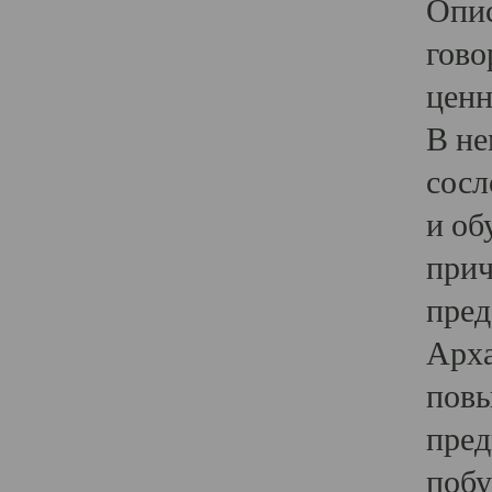
Опис
гово
ценн
В не
сосл
и об
прич
пред
Арха
повы
пред
побу