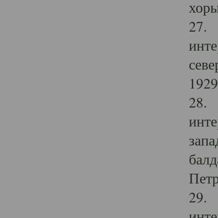
хоры
27. 
инте
севе
1929 
28. 
инте
запа
балд
Петр
29. 
инте