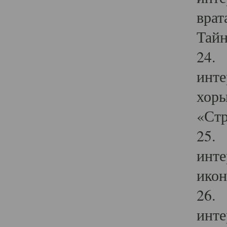
врат
Тайн
24. 
инте
хоры
«Стр
25. 
инте
икон
26. 
инте