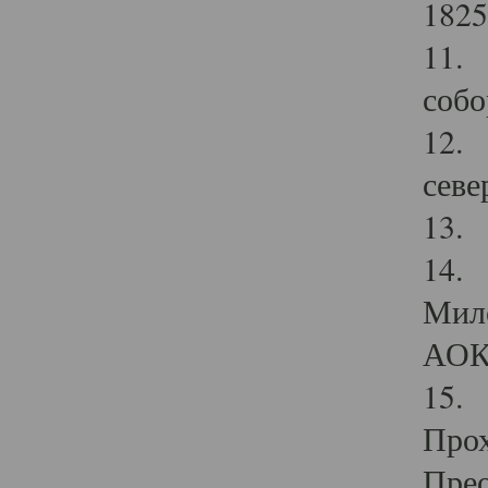
1825
11.
собо
12. 
севе
13.
14. 
Мило
АОК
15. 
Прох
Прео