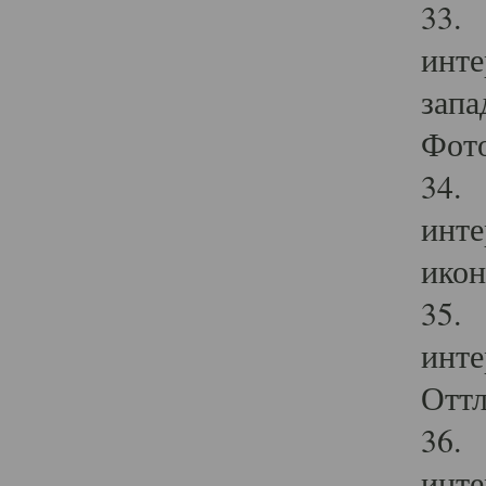
33. 
инте
запа
Фото
34. 
инте
икон
35. 
инте
Оттл
36. 
инте