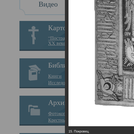
Видео
Св
Картотека
Свя
“Пострадавшие за веру в
XX веке на Севере”
23.12.
Сего
Библиотека
мере
Книги
целе
Исследования
резу
Архив
памя
Фотокопии дел
Арха
Крестные ходы
борь
15. Покровец.