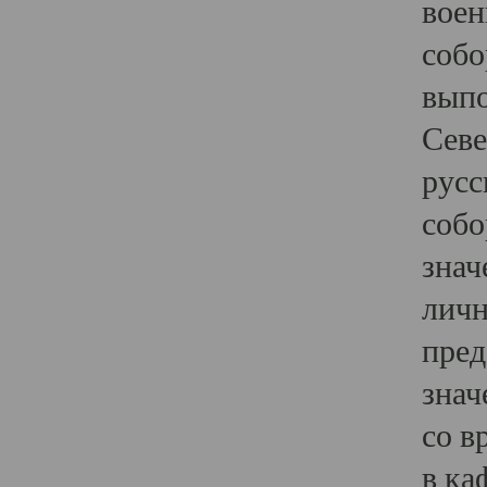
воен
собо
выпо
Севе
русс
собо
знач
личн
пред
знач
со в
в ка