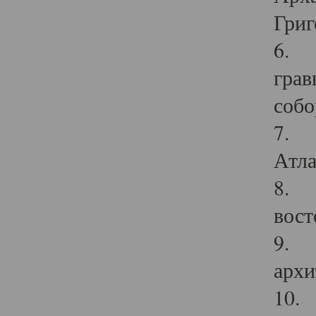
Григ
6. П
грав
собо
7. Г
Атла
8. С
вост
9. С
архи
10. 