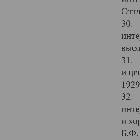
Оттл
30. 
инте
высо
31. 
и це
1929 
32. 
инте
и хо
Б.Ф. 