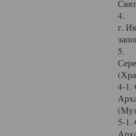
Свят
4. И
г. И
запо
5. И
Сере
(Хра
4-1.
Арха
(Муз
5-1.
Арха