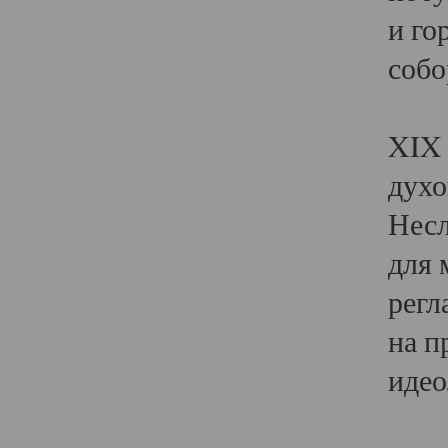
и го
собо
Явл
XIX 
духо
Несл
для 
регл
на п
идео
Поя