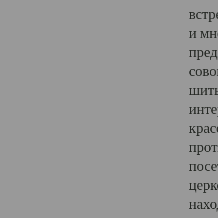
встр
и мн
пред
сово
шить
инте
крас
прот
посе
церк
нахо