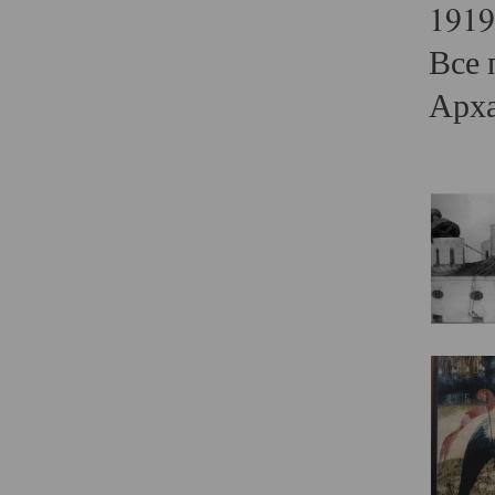
1919
Все 
Арха