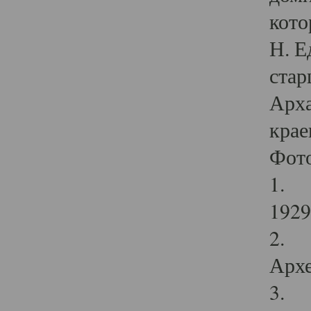
кото
Н. Е
стар
Арха
крае
Фот
1. С
1929 
2. Р
Архе
3. Ф