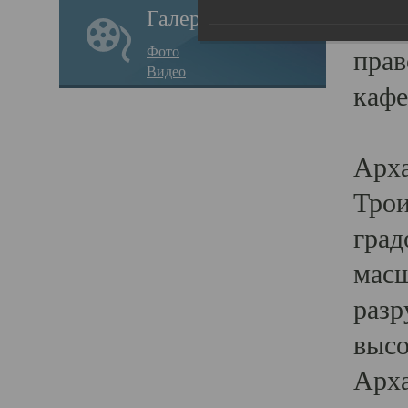
Галерея
годо
Фото
прав
Видео
кафе
Воз
Арха
Трои
град
масш
разр
высо
Арха