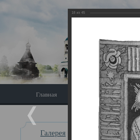
18
из
45
Главная
Экскурсия
Главная
Галерея