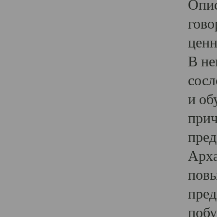
Опис
гово
ценн
В не
сосл
и об
прич
пред
Арха
повы
пред
побу