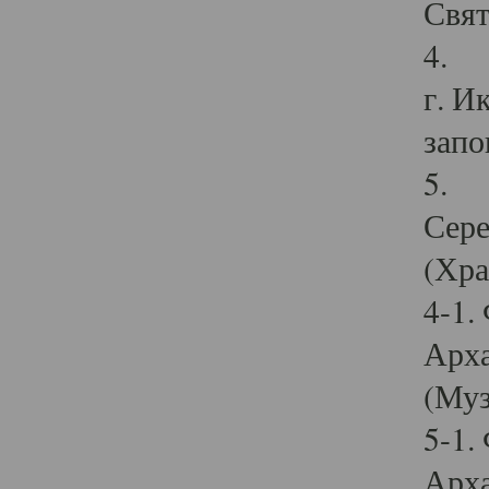
Свят
4. И
г. И
запо
5. И
Сере
(Хра
4-1.
Арха
(Муз
5-1.
Арха