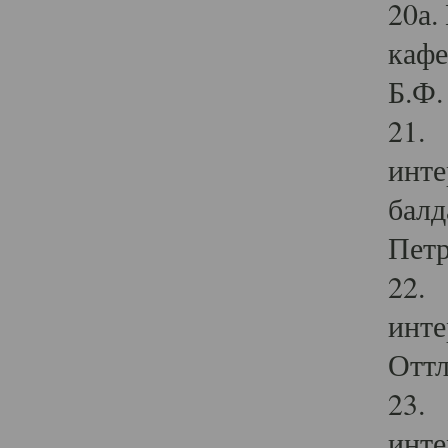
20а.
кафе
Б.Ф. 
21. 
инте
балд
Петр
22. 
инте
Оттл
23. 
инте