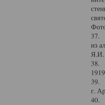
стен
свят
Фото
37. 
из а
Я.И. 
38. 
1919
39. 
г. А
40. 