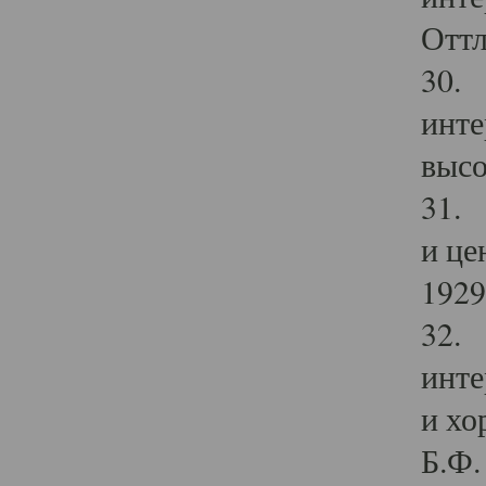
Оттл
30. 
инте
высо
31. 
и це
1929 
32. 
инте
и хо
Б.Ф. 