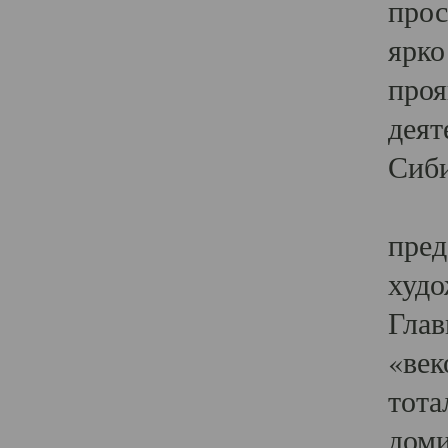
прос
ярко
проя
деят
Сиби
Одн
пред
худо
Глав
«век
тота
доми