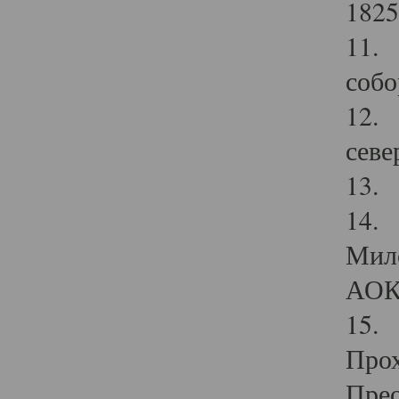
1825
11.
собо
12. 
севе
13.
14. 
Мило
АОК
15. 
Прох
Прео