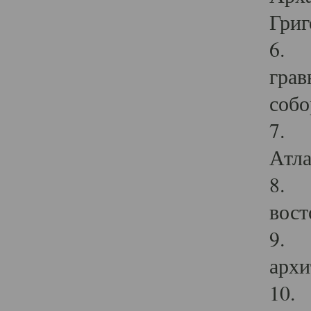
Григ
6. П
грав
собо
7. Г
Атла
8. С
вост
9. С
архи
10. 