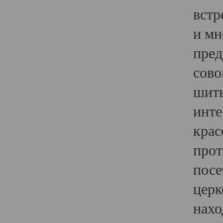
встр
и мн
пред
сово
шить
инте
крас
прот
посе
церк
нахо