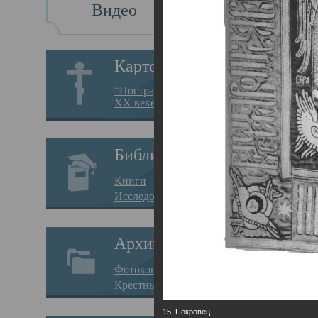
Видео
Св
Картотека
Свя
“Пострадавшие за веру в
XX веке на Севере”
23.12.
Сего
Библиотека
мере
Книги
целе
Исследования
резу
Архив
памя
Фотокопии дел
Арха
Крестные ходы
борь
15. Покровец.