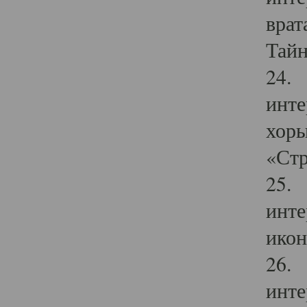
врат
Тайн
24. 
инте
хоры
«Стр
25. 
инте
икон
26. 
инте