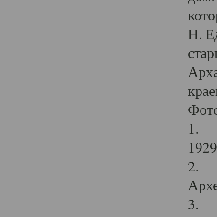
кото
Н. Е
стар
Арха
крае
Фот
1. С
1929 
2. Р
Архе
3. Ф