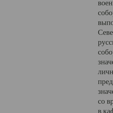
воен
собо
выпо
Севе
русс
собо
знач
личн
пред
знач
со в
в ка