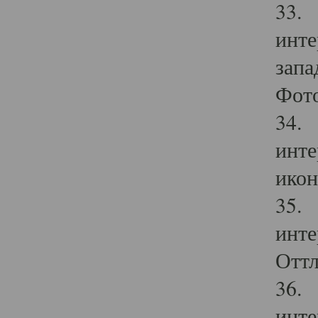
33. 
инте
запа
Фото
34. 
инте
икон
35. 
инте
Оттл
36. 
инте