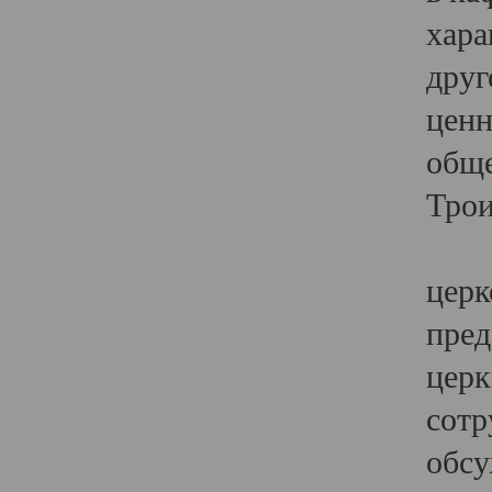
хара
друг
ценн
обще
Трои
Ярк
церк
пред
церк
сотр
обсу