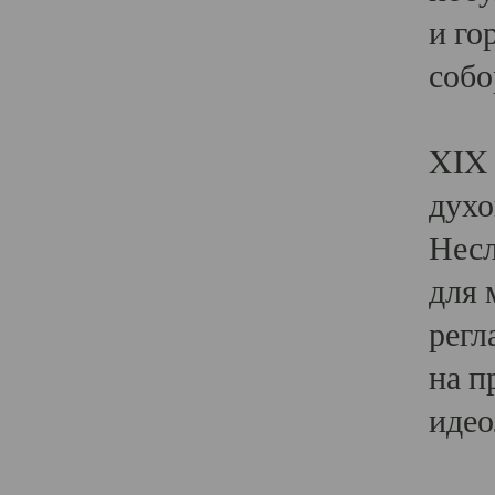
и го
собо
Явл
XIX 
духо
Несл
для 
регл
на п
идео
Поя