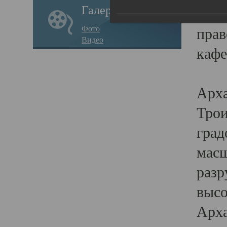
Галерея
годо
Фото
прав
Видео
кафе
Воз
Арха
Трои
град
масш
разр
высо
Арха