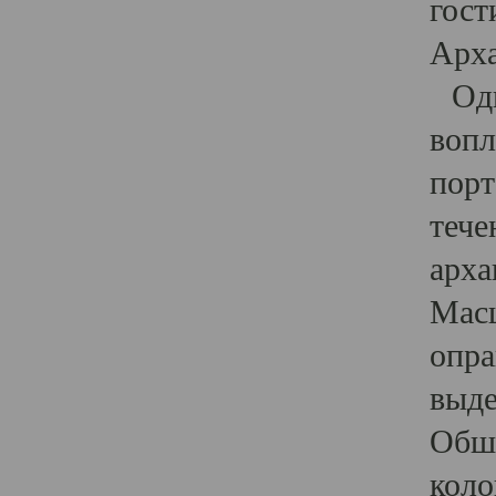
гост
Арха
Один
вопл
порт
тече
арха
Масш
опра
выде
Обши
коло