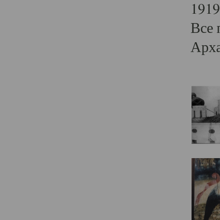
1919
Все 
Арха