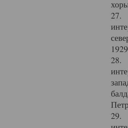
хоры
27. 
инте
севе
1929 
28. 
инте
запа
балд
Петр
29. 
инте