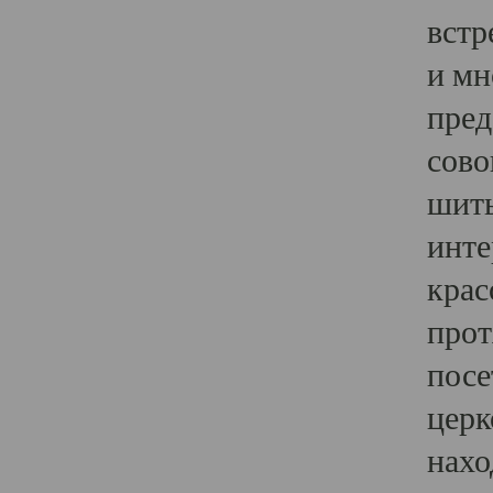
встр
и мн
пред
сово
шить
инте
крас
прот
посе
церк
нахо