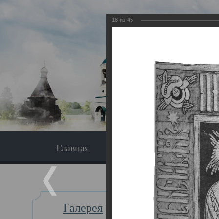
18
из
45
Главная
Экскурсия
Главная
Галерея