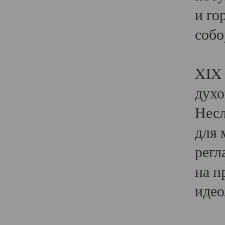
и го
собо
Явл
XIX 
духо
Несл
для 
регл
на п
идео
Поя