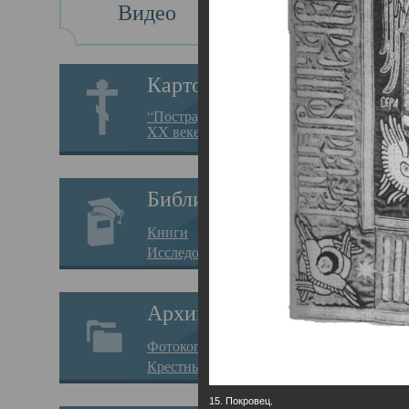
Видео
Св
Картотека
Свя
“Пострадавшие за веру в
XX веке на Севере”
23.12.
Сего
Библиотека
мере
Книги
целе
Исследования
резу
Архив
памя
Фотокопии дел
Арха
Крестные ходы
борь
15. Покровец.