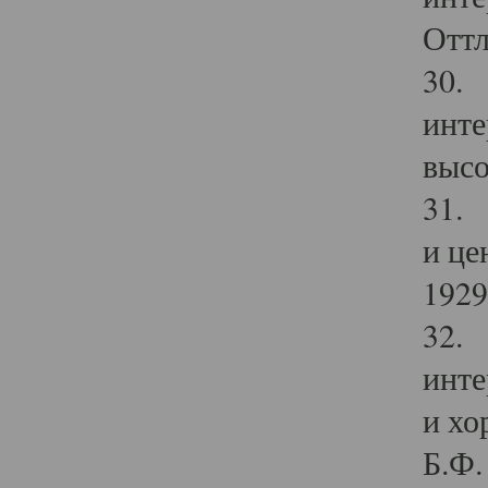
Оттл
30. 
инте
высо
31. 
и це
1929 
32. 
инте
и хо
Б.Ф. 