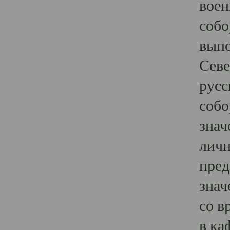
воен
собо
выпо
Севе
русс
собо
знач
личн
пред
знач
со в
в ка