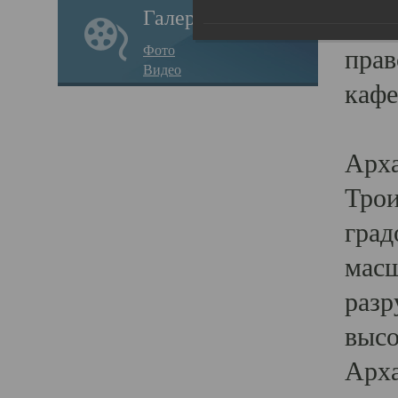
Галерея
годо
Фото
прав
Видео
кафе
Воз
Арха
Трои
град
масш
разр
высо
Арха