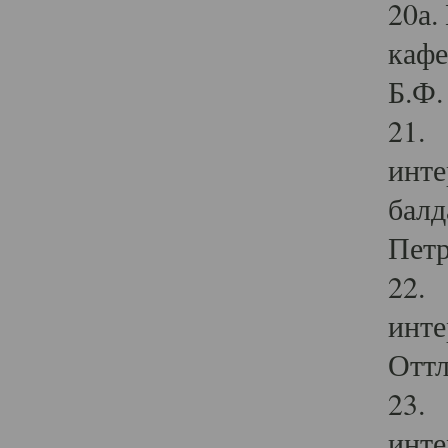
20а.
кафе
Б.Ф. 
21. 
инте
балд
Петр
22. 
инте
Оттл
23. 
инте