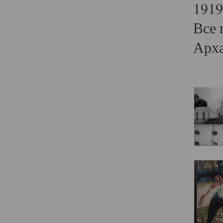
1919
Все 
Арха