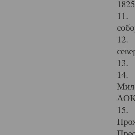
1825
11.
собо
12. 
севе
13.
14. 
Мило
АОК
15. 
Прох
Прео