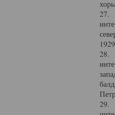
хоры
27. 
инте
севе
1929 
28. 
инте
запа
балд
Петр
29. 
инте