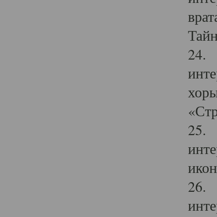
врат
Тайн
24. 
инте
хоры
«Стр
25. 
инте
икон
26. 
инте