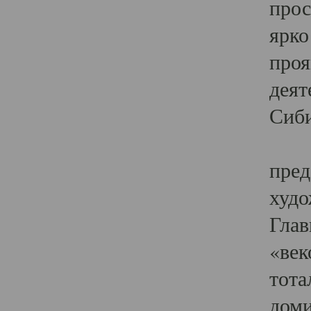
прос
ярко
проя
деят
Сиби
Одн
пред
худо
Глав
«век
тота
доми