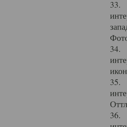
33. 
инте
запа
Фото
34. 
инте
икон
35. 
инте
Оттл
36. 
инте