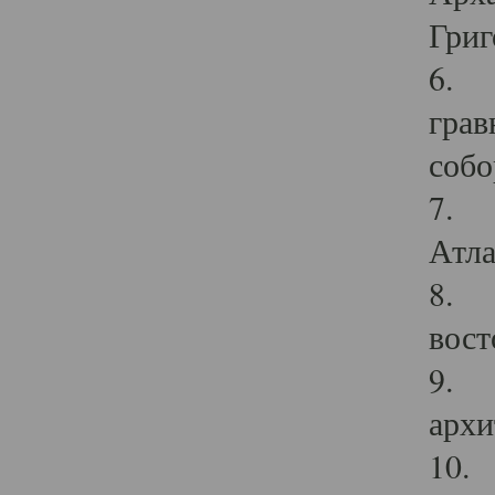
Григ
6. П
грав
собо
7. Г
Атла
8. С
вост
9. С
архи
10. 