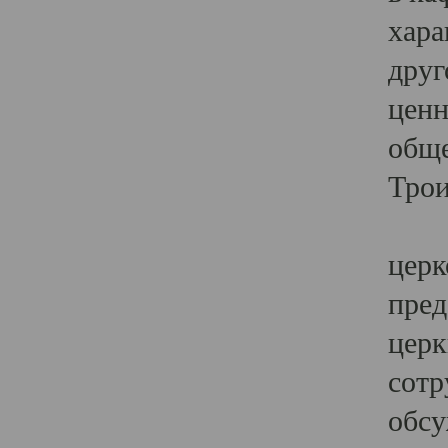
хара
друг
ценн
обще
Трои
Ярк
церк
пред
церк
сотр
обсу