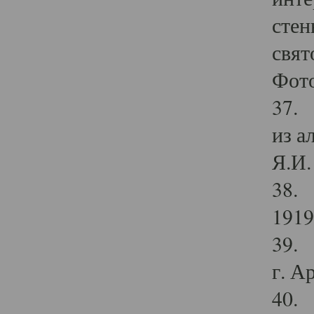
стен
свят
Фото
37. 
из а
Я.И. 
38. 
1919
39. 
г. А
40. 