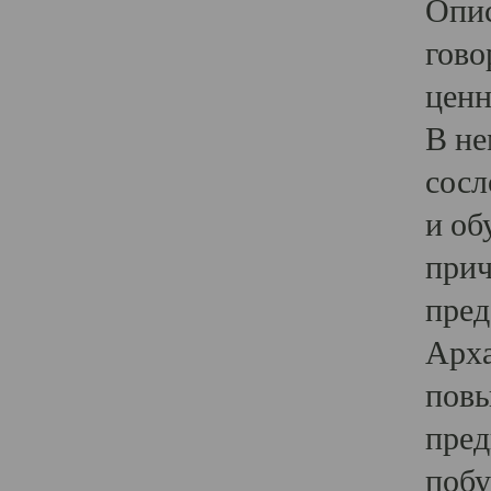
Опис
гово
ценн
В не
сосл
и об
прич
пред
Арха
повы
пред
побу