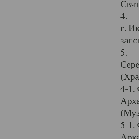
Свят
4. И
г. И
запо
5. И
Сере
(Хра
4-1.
Арха
(Муз
5-1.
Арха