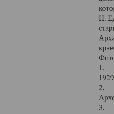
кото
Н. Е
стар
Арха
крае
Фот
1. С
1929 
2. Р
Архе
3. Ф