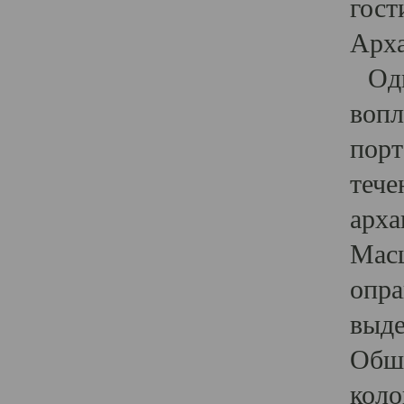
гост
Арха
Один
вопл
порт
тече
арха
Масш
опра
выде
Обши
коло