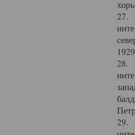
хоры
27. 
инте
севе
1929 
28. 
инте
запа
балд
Петр
29. 
инте