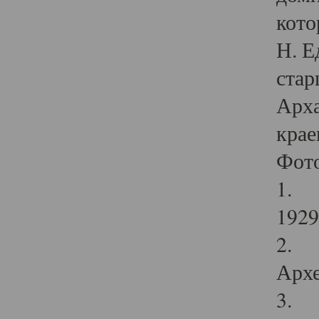
кото
Н. Е
стар
Арха
крае
Фот
1. С
1929 
2. Р
Архе
3. Ф