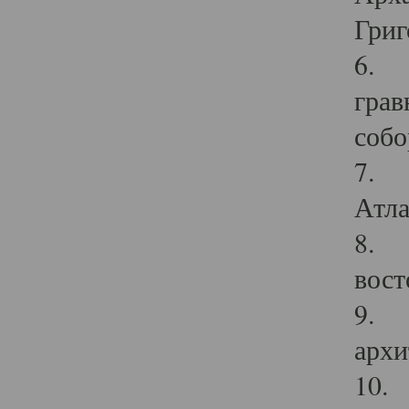
Григ
6. П
грав
собо
7. Г
Атла
8. С
вост
9. С
архи
10. 