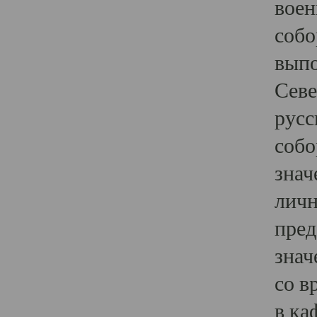
воен
собо
выпо
Севе
русс
собо
знач
личн
пред
знач
со в
в ка