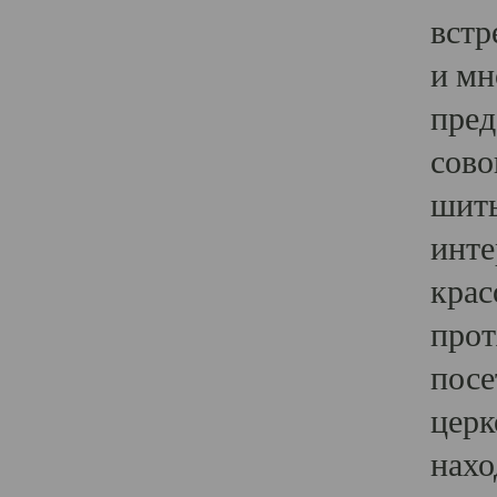
встр
и мн
пред
сово
шить
инте
крас
прот
посе
церк
нахо