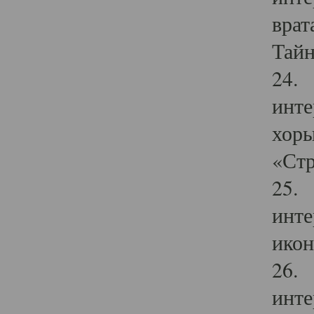
врат
Тайн
24. 
инте
хоры
«Стр
25. 
инте
икон
26. 
инте