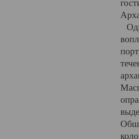
гост
Арха
Один
вопл
порт
тече
арха
Масш
опра
выде
Обши
коло