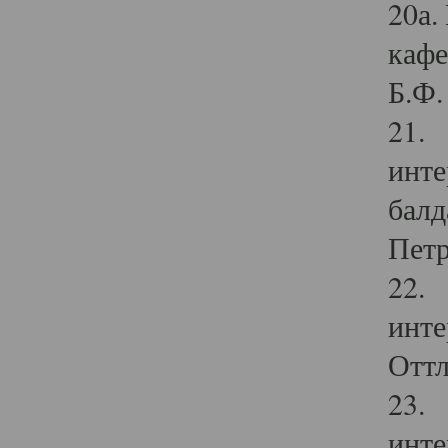
20а.
кафе
Б.Ф. 
21. 
инте
балд
Петр
22. 
инте
Оттл
23. 
инте