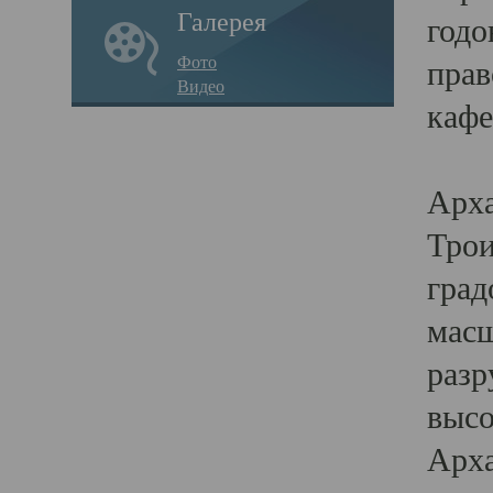
Галерея
годо
Фото
прав
Видео
кафе
Воз
Арха
Трои
град
масш
разр
высо
Арха