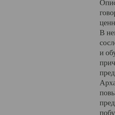
Опис
гово
ценн
В не
сосл
и об
прич
пред
Арха
повы
пред
побу