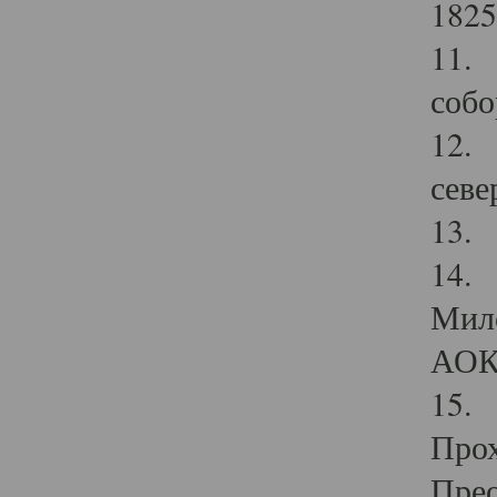
1825
11.
собо
12. 
севе
13.
14. 
Мило
АОК
15. 
Прох
Прео