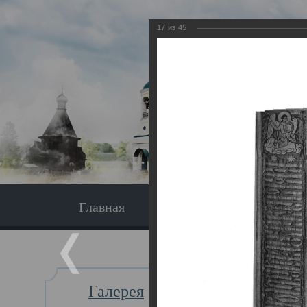
17
из
45
Главная
Экскурсия
Главная
Галерея