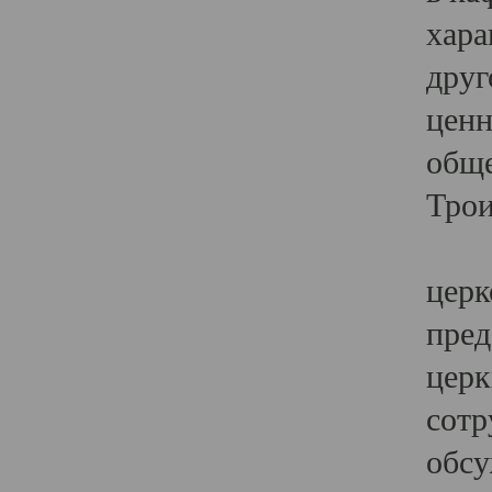
хара
друг
ценн
обще
Трои
Ярк
церк
пред
церк
сотр
обсу