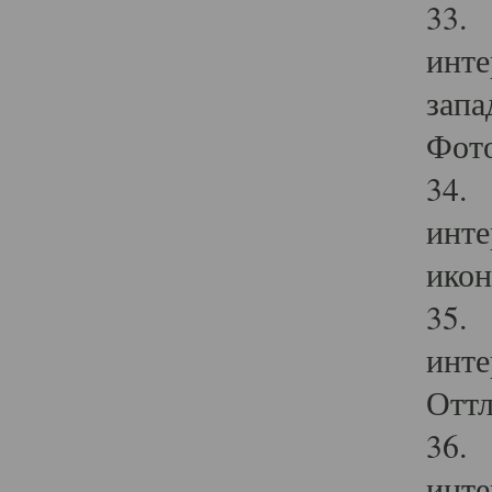
33. 
инте
запа
Фото
34. 
инте
икон
35. 
инте
Оттл
36. 
инте