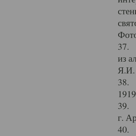
стен
свят
Фото
37. 
из а
Я.И. 
38. 
1919
39. 
г. А
40. 