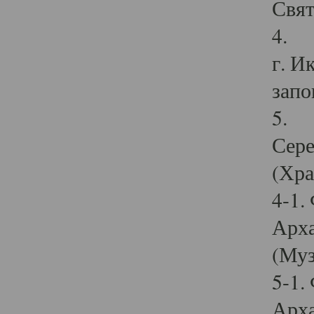
Свят
4. И
г. И
запо
5. И
Сере
(Хра
4-1.
Арха
(Муз
5-1.
Арха