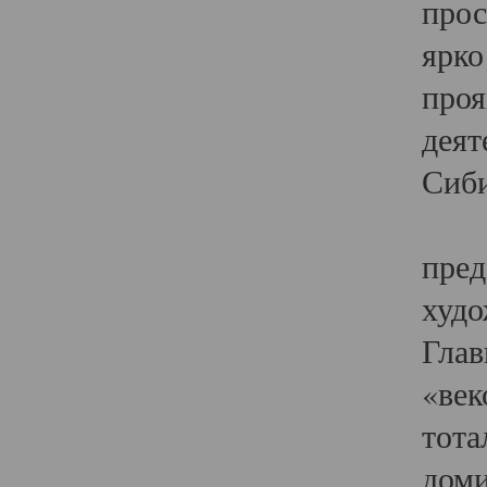
прос
ярко
проя
деят
Сиби
Одн
пред
худо
Глав
«век
тота
доми