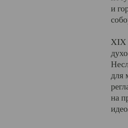
и го
собо
Явл
XIX 
духо
Несл
для 
регл
на п
идео
Поя