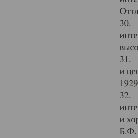
Оттл
30. 
инте
высо
31. 
и це
1929 
32. 
инте
и хо
Б.Ф. 