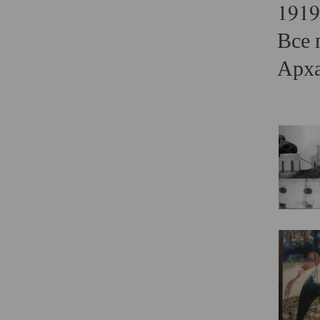
1919
Все 
Арха