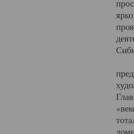
прос
ярко
проя
деят
Сиби
Одн
пред
худо
Глав
«век
тота
доми