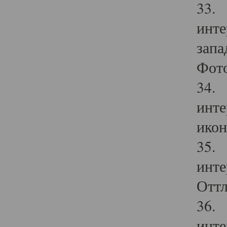
33. 
инте
запа
Фото
34. 
инте
икон
35. 
инте
Оттл
36. 
инте