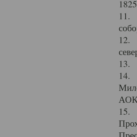
1825
11.
собо
12. 
севе
13.
14. 
Мило
АОК
15. 
Прох
Прео