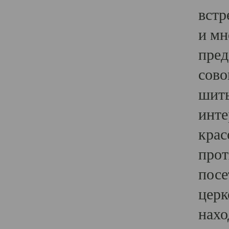
встр
и мн
пред
сово
шить
инте
крас
прот
посе
церк
нахо