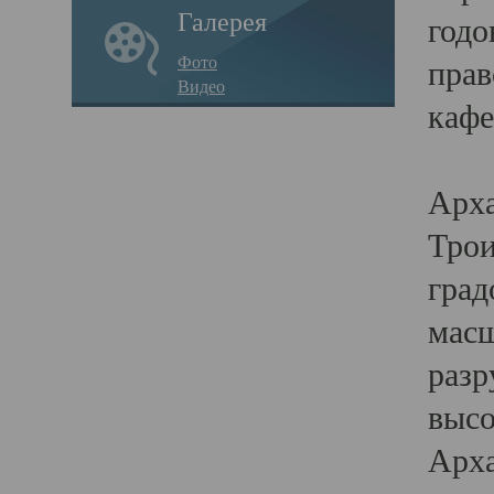
Галерея
годо
Фото
прав
Видео
кафе
Воз
Арха
Трои
град
масш
разр
высо
Арха