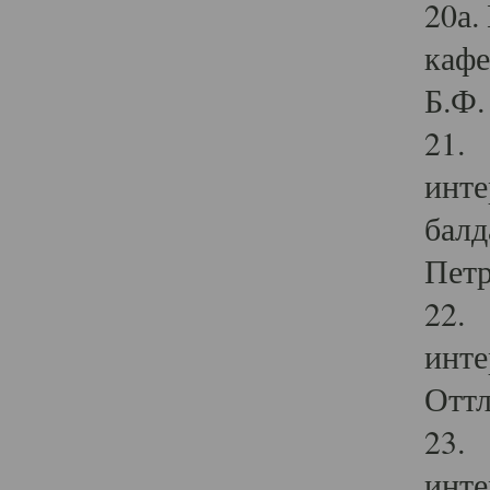
20а.
кафе
Б.Ф. 
21. 
инте
балд
Петр
22. 
инте
Оттл
23. 
инте