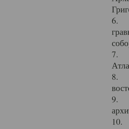
Григ
6. П
грав
собо
7. Г
Атла
8. С
вост
9. С
архи
10. 