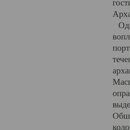
гост
Арха
Один
вопл
порт
тече
арха
Масш
опра
выде
Обши
коло