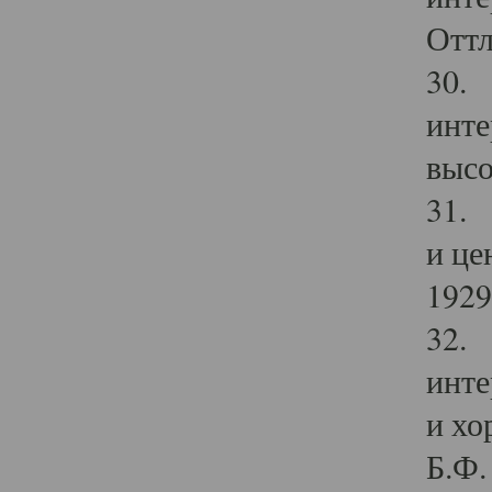
Оттл
30. 
инте
высо
31. 
и це
1929 
32. 
инте
и хо
Б.Ф. 