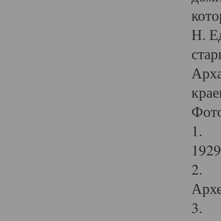
кото
Н. Е
стар
Арха
крае
Фот
1. С
1929 
2. Р
Архе
3. Ф