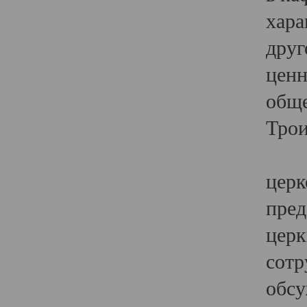
хара
друг
ценн
обще
Трои
Ярк
церк
пред
церк
сотр
обсу