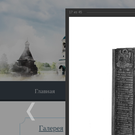
17
из
45
Главная
Экскурсия
Главная
Галерея