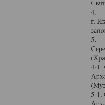
Свят
4. И
г. И
запо
5. И
Сере
(Хра
4-1.
Арха
(Муз
5-1.
Арха