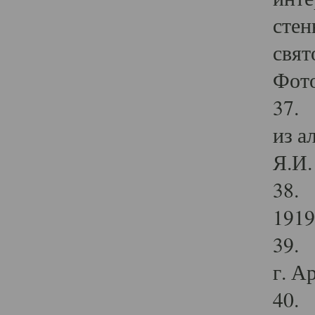
стен
свят
Фото
37. 
из а
Я.И. 
38. 
1919
39. 
г. А
40. 