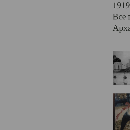
1919
Все 
Арха