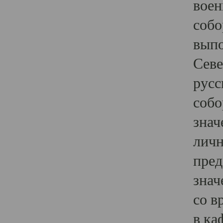
воен
собо
выпо
Севе
русс
собо
знач
личн
пред
знач
со в
в ка