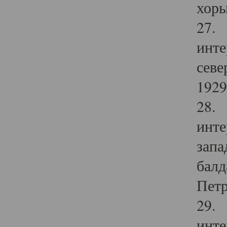
хоры
27. 
инте
севе
1929 
28. 
инте
запа
балд
Петр
29. 
инте