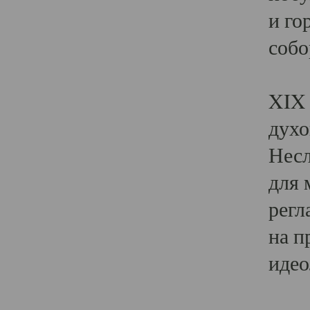
и го
собо
Явл
XIX 
духо
Несл
для 
регл
на п
идео
Поя