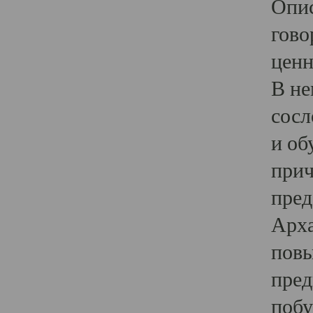
Опис
гово
ценн
В не
сосл
и об
прич
пред
Арха
повы
пред
побу