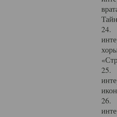
врат
Тайн
24. 
инте
хоры
«Стр
25. 
инте
икон
26. 
инте