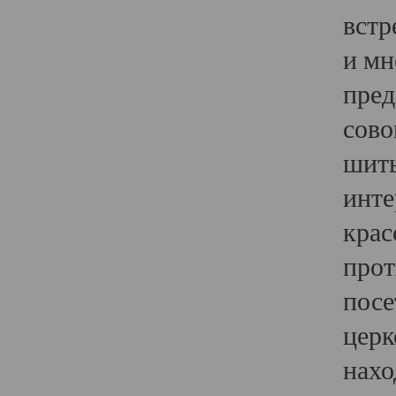
встр
и мн
пред
сово
шить
инте
крас
прот
посе
церк
нахо