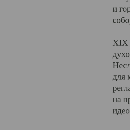
и го
собо
Явл
XIX 
духо
Несл
для 
регл
на п
идео
Поя