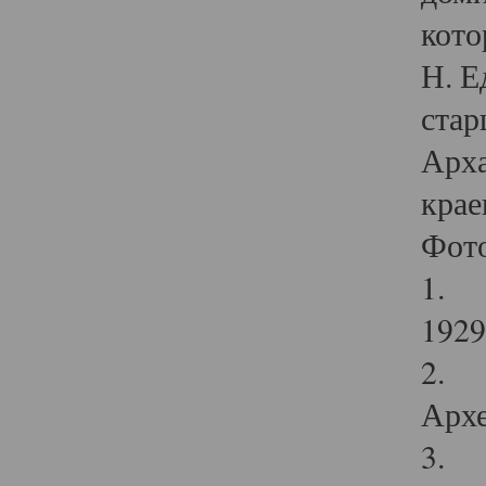
кото
Н. Е
стар
Арха
крае
Фот
1. С
1929 
2. Р
Архе
3. Ф