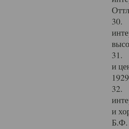
Оттл
30. 
инте
высо
31. 
и це
1929 
32. 
инте
и хо
Б.Ф. 