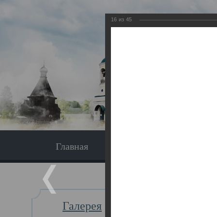
16
из
45
Главная
Экскурсия
Главная
Галерея