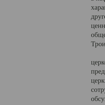
хара
друг
ценн
обще
Трои
Ярк
церк
пред
церк
сотр
обсу