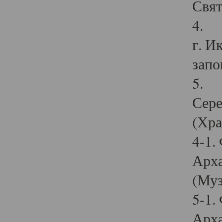
Свят
4. И
г. И
запо
5. И
Сере
(Хра
4-1.
Арха
(Муз
5-1.
Арха