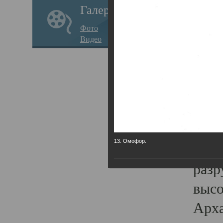
Галерея
годо
Фото
прав
Видео
кафе
Воз
Арха
Трои
град
13. Омофор.
масш
разр
высо
Арха