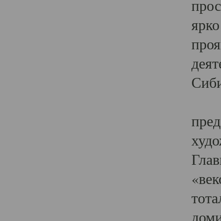
прос
ярко
проя
деят
Сиби
Одн
пред
худо
Глав
«век
тота
доми