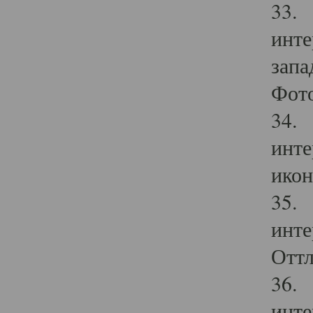
33. 
инте
запа
Фото
34. 
инте
икон
35. 
инте
Оттл
36. 
инте