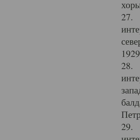
хоры
27. 
инте
севе
1929 
28. 
инте
запа
балд
Петр
29. 
инте