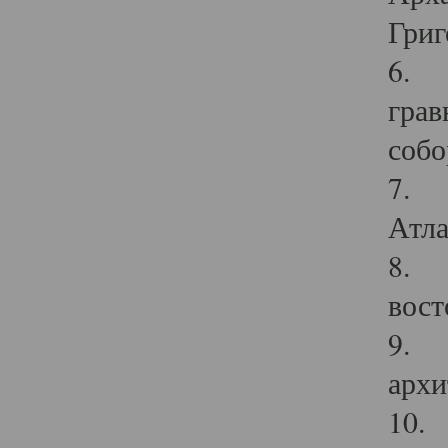
Григ
6. П
грав
собо
7. Г
Атла
8. С
вост
9. С
архи
10. 