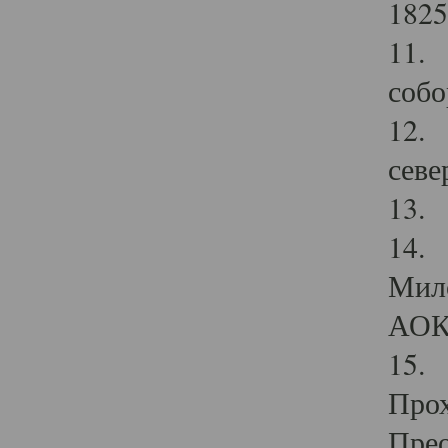
1825
11.
собо
12. 
севе
13.
14. 
Мило
АОК
15. 
Прох
Прео