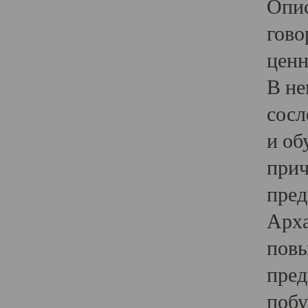
Опис
гово
ценн
В не
сосл
и об
прич
пред
Арха
повы
пред
побу