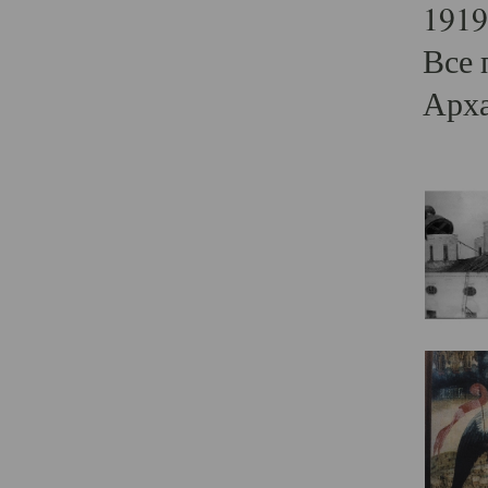
1919
Все 
Арха