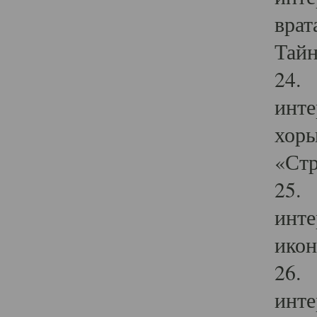
врат
Тайн
24. 
инте
хоры
«Стр
25. 
инте
икон
26. 
инте