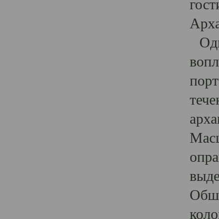
гост
Арха
Один
вопл
порт
тече
арха
Масш
опра
выде
Обши
коло