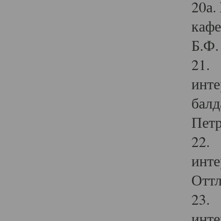
20а.
кафе
Б.Ф. 
21. 
инте
балд
Петр
22. 
инте
Оттл
23. 
инте