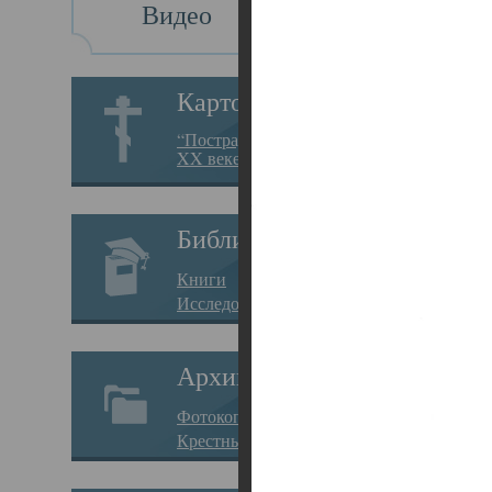
Видео
Св
Картотека
Свя
“Пострадавшие за веру в
XX веке на Севере”
23.12.
Сего
Библиотека
мере
Книги
целе
Исследования
резу
Архив
памя
Фотокопии дел
Арха
Крестные ходы
борь