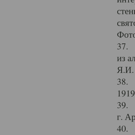
стен
свят
Фото
37. 
из а
Я.И. 
38. 
1919
39. 
г. А
40. 