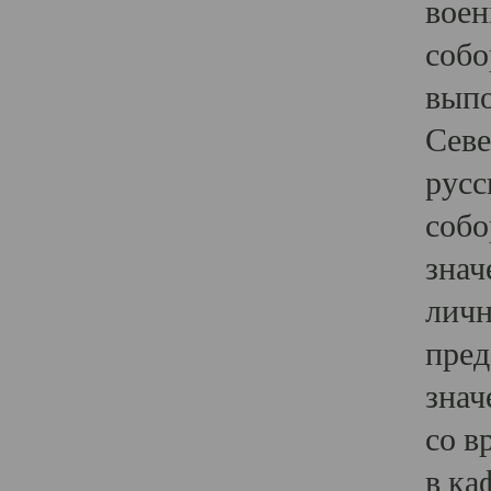
воен
собо
выпо
Севе
русс
собо
знач
личн
пред
знач
со в
в ка