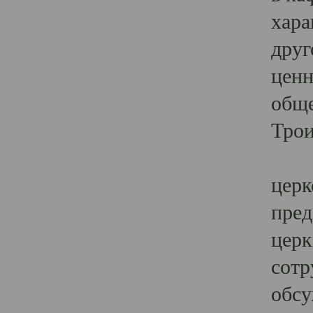
хара
друг
ценн
обще
Трои
Ярк
церк
пред
церк
сотр
обсу