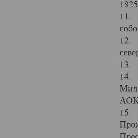
1825
11.
собо
12. 
севе
13.
14. 
Мило
АОК
15. 
Прох
Прео