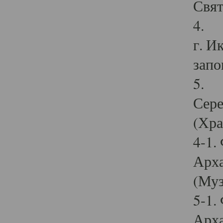
Свят
4. И
г. И
запо
5. И
Сере
(Хра
4-1.
Арха
(Муз
5-1.
Арха