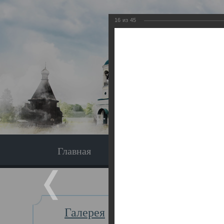
16
из
45
Главная
Экскурсия
Главная
Галерея