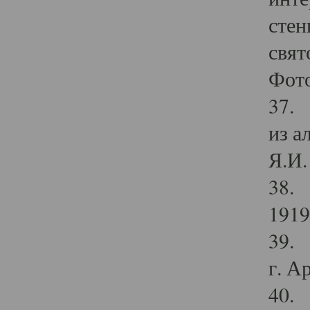
стен
свят
Фото
37. 
из а
Я.И. 
38. 
1919
39. 
г. А
40. 