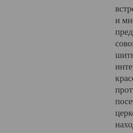
встр
и мн
пред
сово
шить
инте
крас
прот
посе
церк
нахо