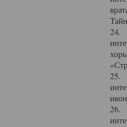
врат
Тайн
24. 
инте
хоры
«Стр
25. 
инте
икон
26. 
инте