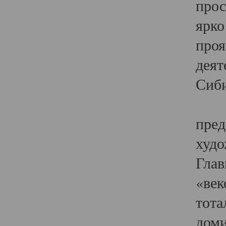
прос
ярко
проя
деят
Сиби
Одн
пред
худо
Глав
«век
тота
доми