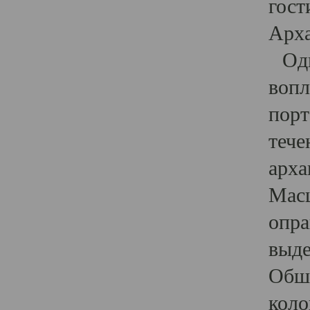
гост
Арха
Один
вопл
порт
тече
арха
Масш
опра
выде
Обши
коло