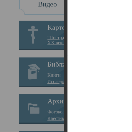
Видео
Св
Картотека
Свя
“Пострадавшие за веру в
XX веке на Севере”
23.12.
Сего
Библиотека
мере
Книги
целе
Исследования
резу
Архив
памя
Фотокопии дел
Арха
Крестные ходы
борь