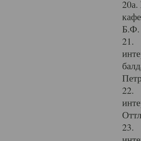
20а.
кафе
Б.Ф. 
21. 
инте
балд
Петр
22. 
инте
Оттл
23. 
инте