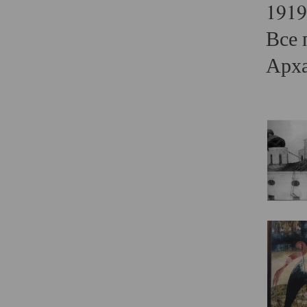
1919
Все 
Арха