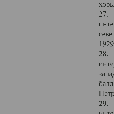
хоры
27. 
инте
севе
1929 
28. 
инте
запа
балд
Петр
29. 
инте