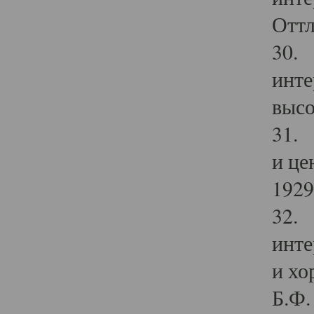
Оттл
30. 
инте
высо
31. 
и це
1929 
32. 
инте
и хо
Б.Ф. 