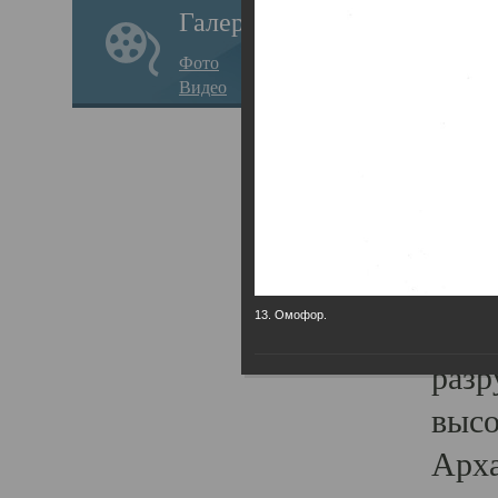
Галерея
годо
Фото
прав
Видео
кафе
Воз
Арха
Трои
град
13. Омофор.
масш
разр
высо
Арха