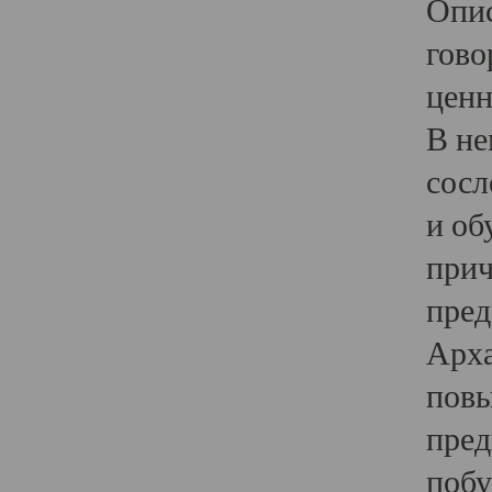
Опис
гово
ценн
В не
сосл
и об
прич
пред
Арха
повы
пред
побу