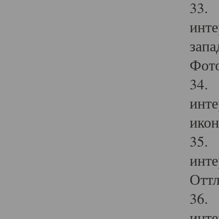
33. 
инте
запа
Фото
34. 
инте
икон
35. 
инте
Оттл
36. 
инте