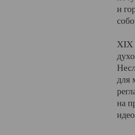
и го
собо
Явл
XIX 
духо
Несл
для 
регл
на п
идео
Поя