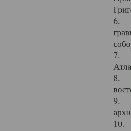
Григ
6. П
грав
собо
7. Г
Атла
8. С
вост
9. С
архи
10. 