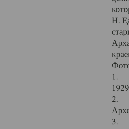
кото
Н. Е
стар
Арха
крае
Фот
1. С
1929 
2. Р
Архе
3. Ф