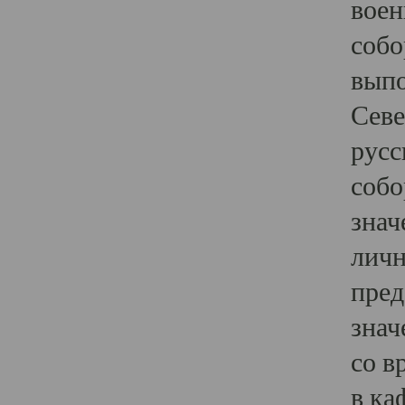
воен
собо
выпо
Севе
русс
собо
знач
личн
пред
знач
со в
в ка