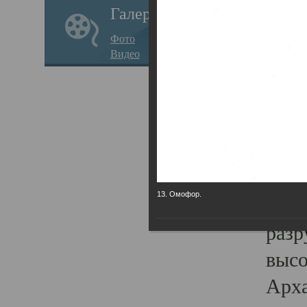
Галерея
годо
Фото
прав
Видео
кафе
Воз
Арха
Трои
град
13. Омофор.
масш
разр
высо
Арха