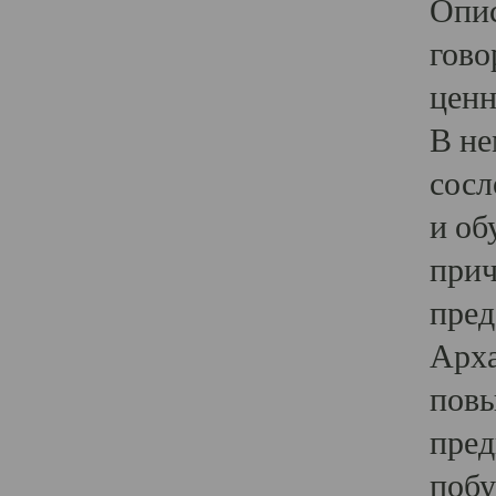
Опис
гово
ценн
В не
сосл
и об
прич
пред
Арха
повы
пред
побу