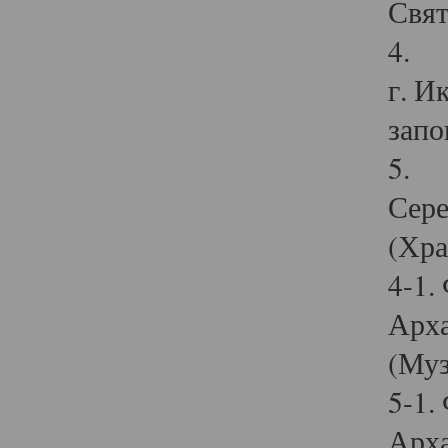
Свят
4. И
г. И
запо
5. И
Сере
(Хра
4-1.
Арха
(Муз
5-1.
Арха