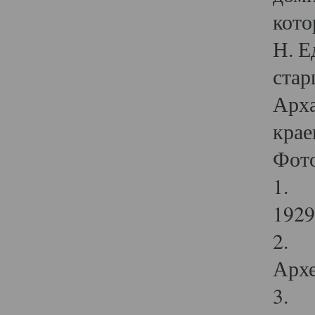
кото
Н. Е
стар
Арха
крае
Фот
1. С
1929 
2. Р
Архе
3. Ф