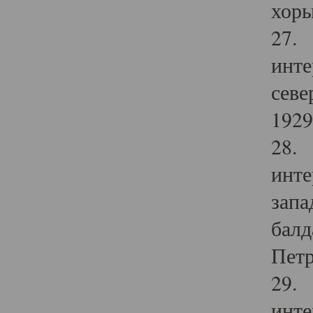
хоры
27. 
инте
севе
1929 
28. 
инте
запа
балд
Петр
29. 
инте