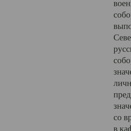
воен
собо
выпо
Севе
русс
собо
знач
личн
пред
знач
со в
в ка