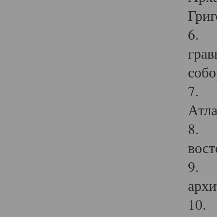
Григ
6. П
грав
собо
7. Г
Атла
8. С
вост
9. С
архи
10. 