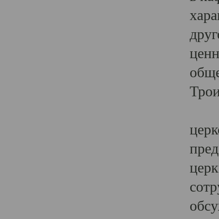
хара
друг
ценн
обще
Трои
Ярк
церк
пред
церк
сотр
обсу