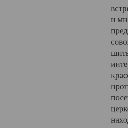
встр
и мн
пред
сово
шить
инте
крас
прот
посе
церк
нахо