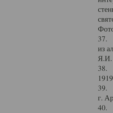
стен
свят
Фото
37. 
из а
Я.И. 
38. 
1919
39. 
г. А
40. 