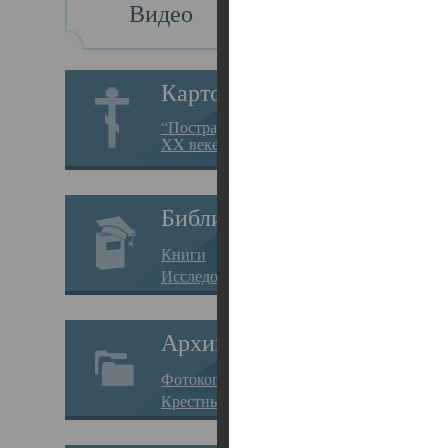
Видео
Св
Картотека
Свя
“Пострадавшие за веру в
XX веке на Севере”
23.12.
Сего
Библиотека
мере
Книги
целе
Исследования
резу
Архив
памя
Фотокопии дел
Арха
Крестные ходы
борь