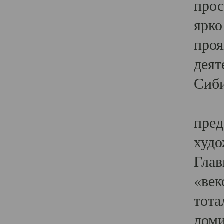
прос
ярко
проя
деят
Сиби
Одн
пред
худо
Глав
«век
тота
доми