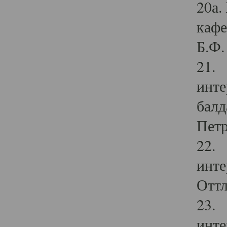
20а.
кафе
Б.Ф. 
21. 
инте
балд
Петр
22. 
инте
Оттл
23. 
инте