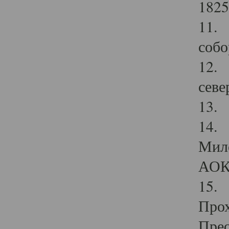
1825
11.
собо
12. 
севе
13.
14. 
Мило
АОК
15. 
Прох
Прео