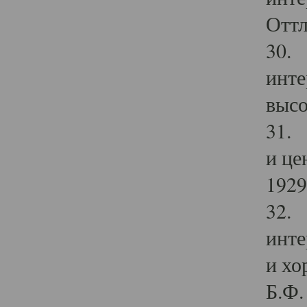
Оттл
30. 
инте
высо
31. 
и це
1929 
32. 
инте
и хо
Б.Ф. 