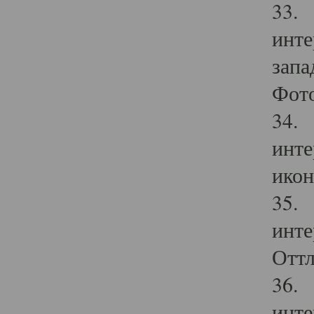
33. 
инте
запа
Фото
34. 
инте
икон
35. 
инте
Оттл
36. 
инте