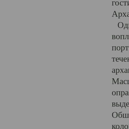
гост
Арха
Один
вопл
порт
тече
арха
Масш
опра
выде
Обши
коло