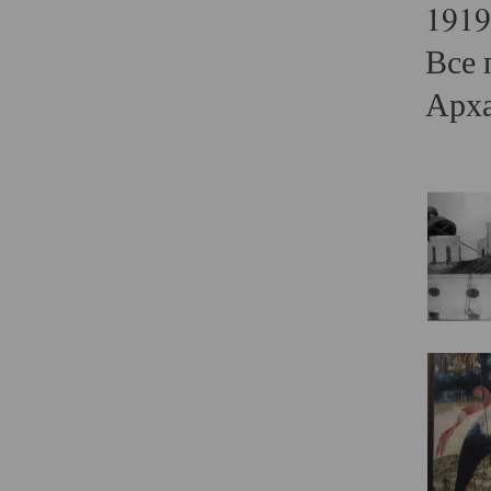
1919
Все 
Арха