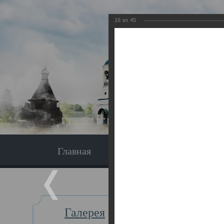
16
из
45
Главная
Экскурсия
Главная
Галерея