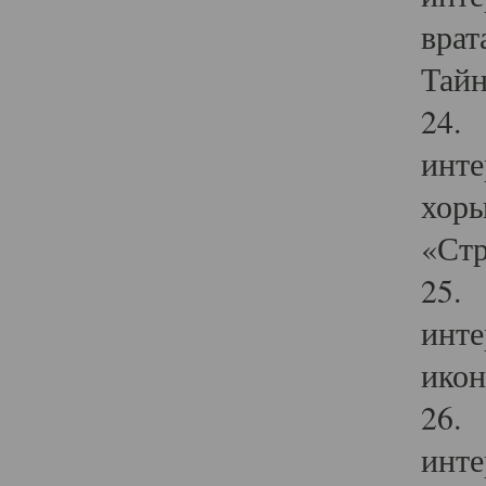
врат
Тайн
24. 
инте
хоры
«Стр
25. 
инте
икон
26. 
инте