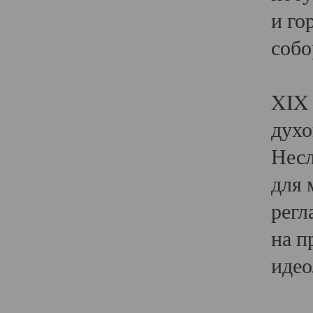
и го
собо
Явл
XIX 
духо
Несл
для 
регл
на п
идео
Поя