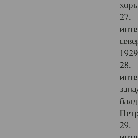
хоры
27. 
инте
севе
1929 
28. 
инте
запа
балд
Петр
29. 
инте