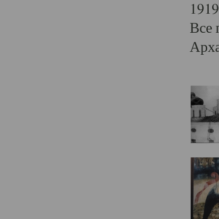
1919
Все 
Арха