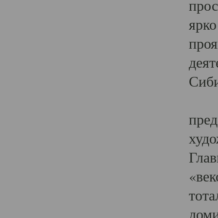
прос
ярко
проя
деят
Сиби
Одн
пред
худо
Глав
«век
тота
доми