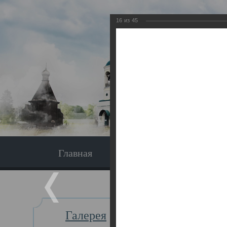
16
из
45
Главная
Экскурсия
Главная
Галерея