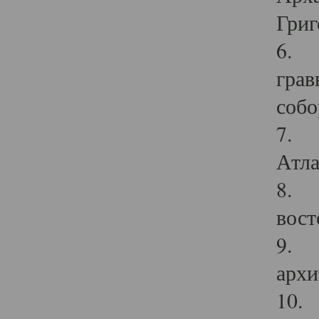
Григ
6. П
грав
собо
7. Г
Атла
8. С
вост
9. С
архи
10. 