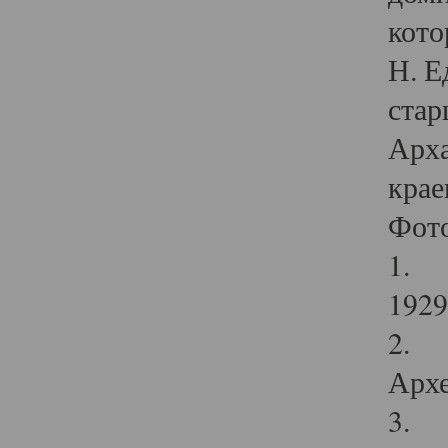
кото
Н. Е
стар
Арха
крае
Фот
1. С
1929 
2. Р
Архе
3. Ф