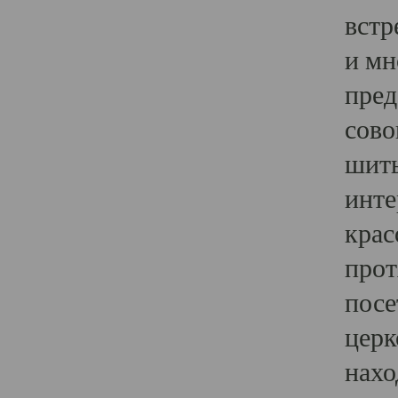
встр
и мн
пред
сово
шить
инте
крас
прот
посе
церк
нахо