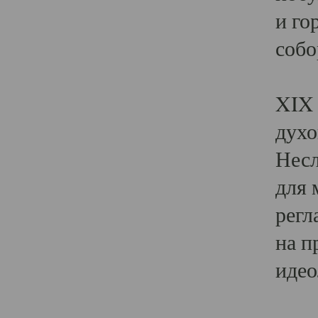
и го
собо
Явл
XIX 
духо
Несл
для 
регл
на п
идео
Поя