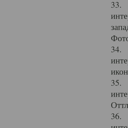
33. 
инте
запа
Фото
34. 
инте
икон
35. 
инте
Оттл
36. 
инте