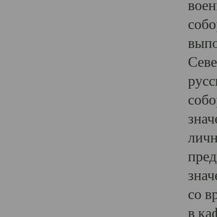
воен
собо
выпо
Севе
русс
собо
знач
личн
пред
знач
со в
в ка