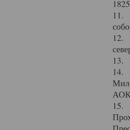
1825
11.
собо
12. 
севе
13.
14. 
Мило
АОК
15. 
Прох
Прео