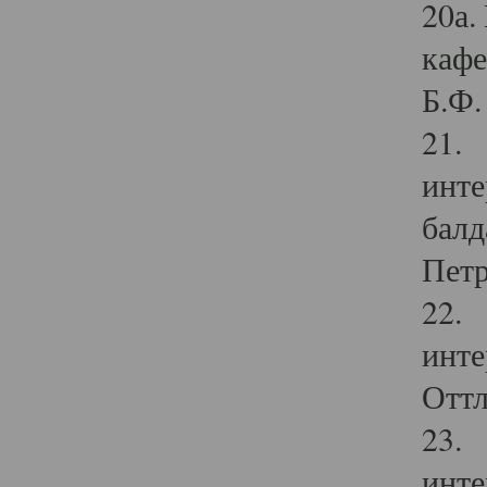
20а.
кафе
Б.Ф. 
21. 
инте
балд
Петр
22. 
инте
Оттл
23. 
инте