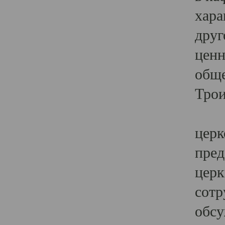
хара
друг
ценн
обще
Трои
Ярк
церк
пред
церк
сотр
обсу