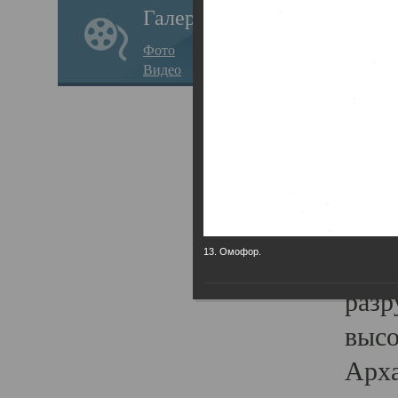
Галерея
годо
Фото
прав
Видео
кафе
Воз
Арха
Трои
град
13. Омофор.
масш
разр
высо
Арха