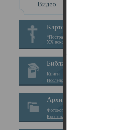
Видео
Св
Картотека
Свя
“Пострадавшие за веру в
XX веке на Севере”
23.12.
Сего
Библиотека
мере
Книги
целе
Исследования
резу
Архив
памя
Фотокопии дел
Арха
Крестные ходы
борь