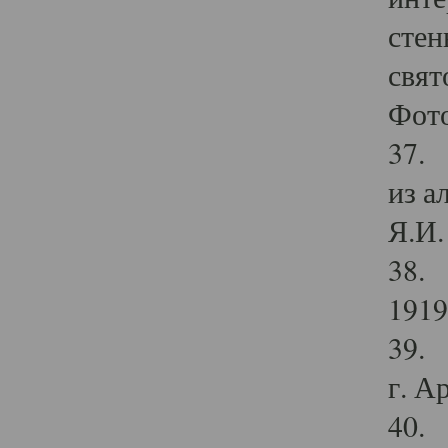
стен
свят
Фото
37. 
из а
Я.И. 
38. 
1919
39. 
г. А
40. 