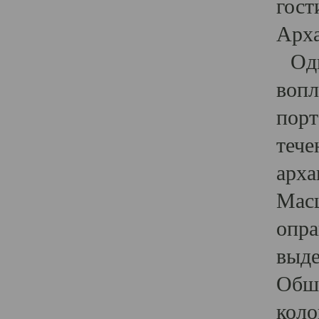
гост
Арха
Один
вопл
порт
тече
арха
Масш
опра
выде
Обши
коло