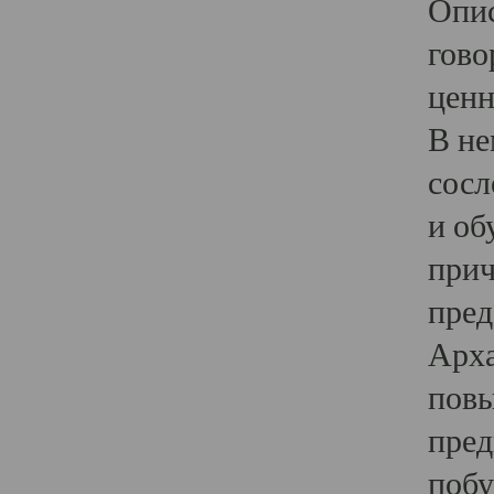
Опис
гово
ценн
В не
сосл
и об
прич
пред
Арха
повы
пред
побу