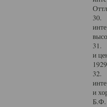
Оттл
30. 
инте
высо
31. 
и це
1929 
32. 
инте
и хо
Б.Ф. 