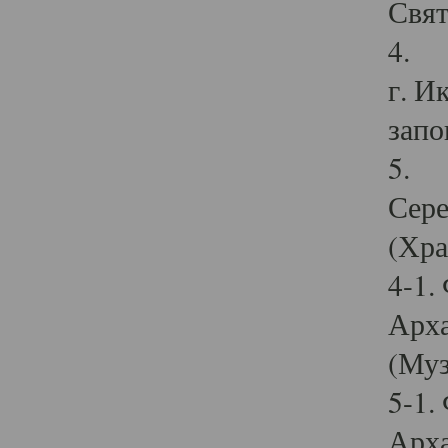
Свят
4. И
г. И
запо
5. И
Сере
(Хра
4-1.
Арха
(Муз
5-1.
Арха