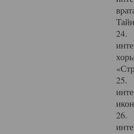
врат
Тайн
24. 
инте
хоры
«Стр
25. 
инте
икон
26. 
инте