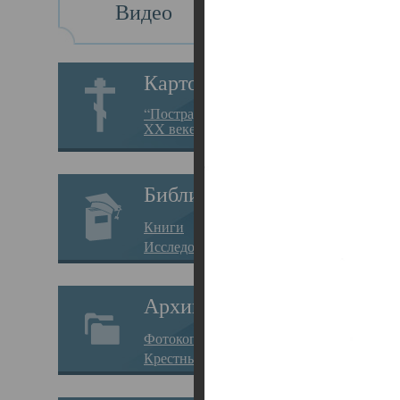
Видео
Св
Картотека
Свя
“Пострадавшие за веру в
XX веке на Севере”
23.12.
Сего
Библиотека
мере
Книги
целе
Исследования
резу
Архив
памя
Фотокопии дел
Арха
Крестные ходы
борь