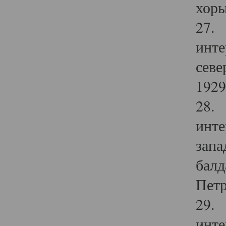
хоры
27. 
инте
севе
1929 
28. 
инте
запа
балд
Петр
29. 
инте