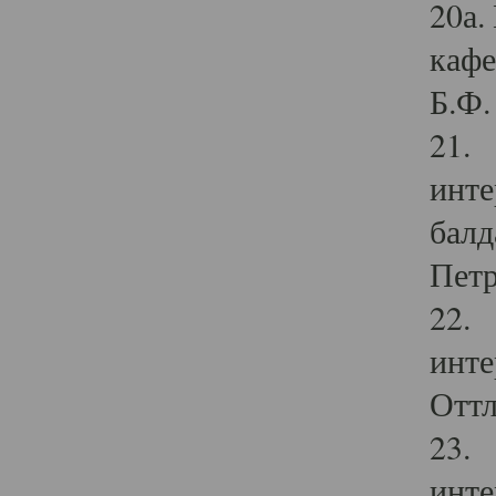
20а.
кафе
Б.Ф. 
21. 
инте
балд
Петр
22. 
инте
Оттл
23. 
инте