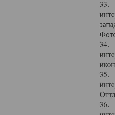
33. 
инте
запа
Фото
34. 
инте
икон
35. 
инте
Оттл
36. 
инте