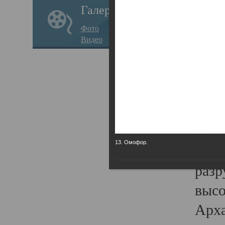
Галерея
годо
Фото
прав
Видео
кафе
Воз
Арха
Трои
град
13. Омофор.
масш
разр
высо
Арха