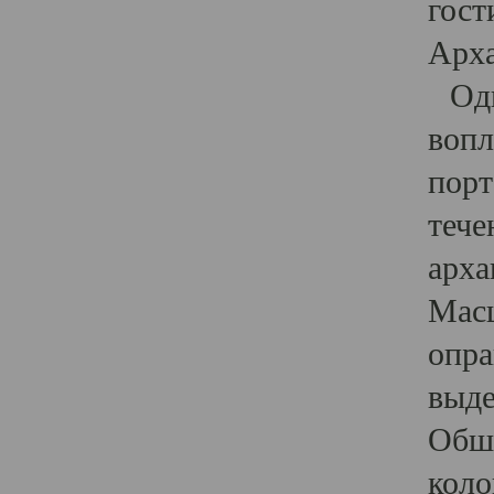
гост
Арха
Один
вопл
порт
тече
арха
Масш
опра
выде
Обши
коло