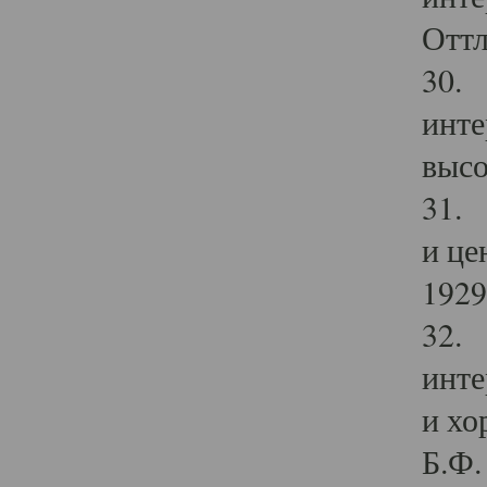
Оттл
30. 
инте
высо
31. 
и це
1929 
32. 
инте
и хо
Б.Ф. 