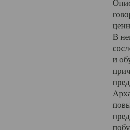
Опис
гово
ценн
В не
сосл
и об
прич
пред
Арха
повы
пред
побу