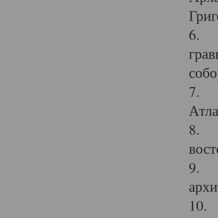
Григ
6. П
грав
собо
7. Г
Атла
8. С
вост
9. С
архи
10. 