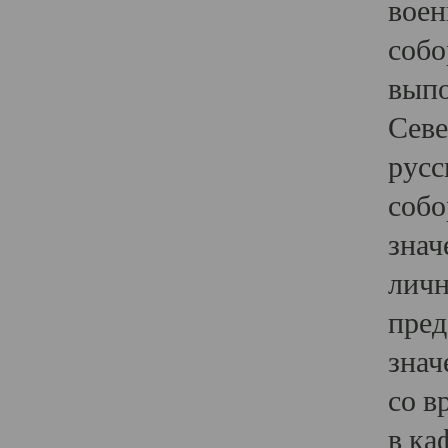
воен
собо
выпо
Севе
русс
собо
знач
личн
пред
знач
со в
в ка