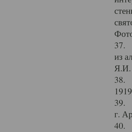
стен
свят
Фото
37. 
из а
Я.И. 
38. 
1919
39. 
г. А
40. 