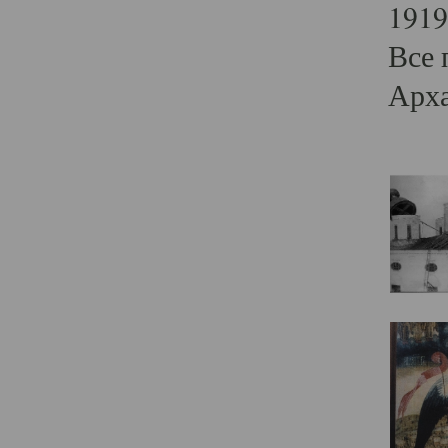
1919
Все 
Арха