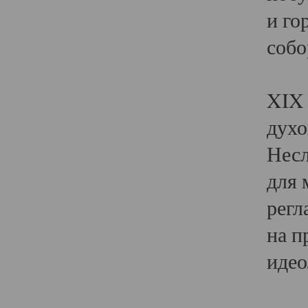
и го
собо
Явл
XIX 
духо
Несл
для 
регл
на п
идео
Поя