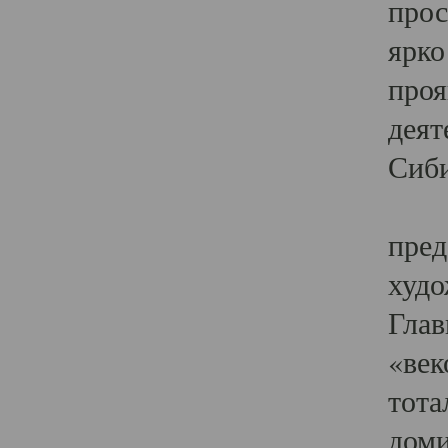
прос
ярко
проя
деят
Сиби
Одн
пред
худо
Глав
«век
тота
доми