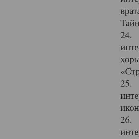
врат
Тайн
24. 
инте
хоры
«Стр
25. 
инте
икон
26. 
инте