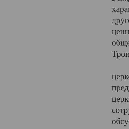
хара
друг
ценн
обще
Трои
Ярк
церк
пред
церк
сотр
обсу