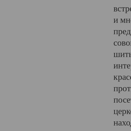
встр
и мн
пред
сово
шить
инте
крас
прот
посе
церк
нахо