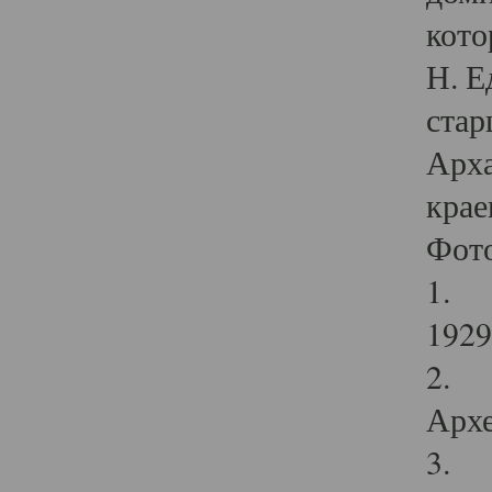
кото
Н. Е
стар
Арха
крае
Фот
1. С
1929 
2. Р
Архе
3. Ф