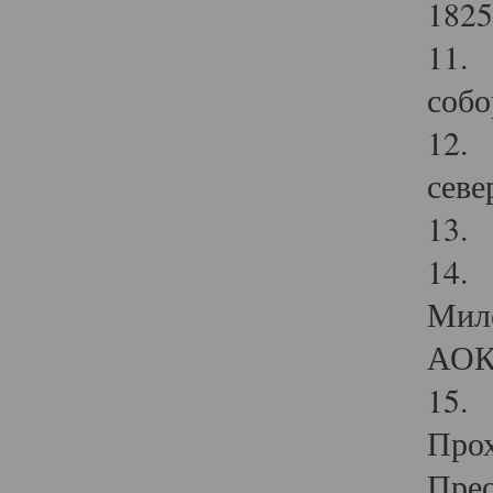
1825
11.
собо
12. 
севе
13.
14. 
Мило
АОК
15. 
Прох
Прео