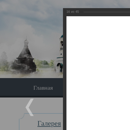
16
из
45
Главная
Экскурсия
Главная
Галерея