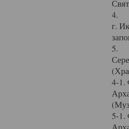
Свят
4. И
г. И
запо
5. И
Сере
(Хра
4-1.
Арха
(Муз
5-1.
Арха