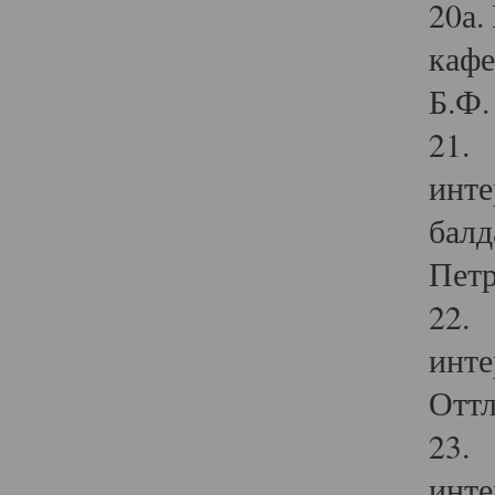
20а.
кафе
Б.Ф. 
21. 
инте
балд
Петр
22. 
инте
Оттл
23. 
инте