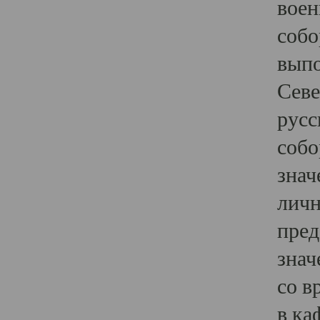
воен
собо
выпо
Севе
русс
собо
знач
личн
пред
знач
со в
в ка