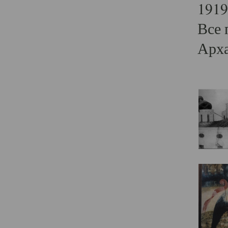
1919
Все 
Арха