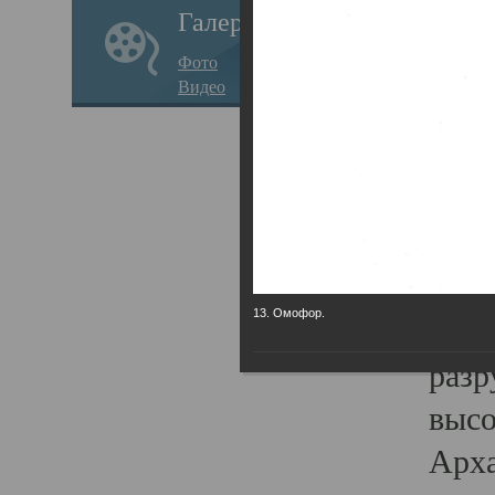
Галерея
годо
Фото
прав
Видео
кафе
Воз
Арха
Трои
град
13. Омофор.
масш
разр
высо
Арха