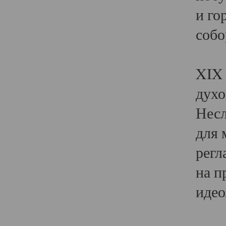
и го
собо
Явл
XIX 
духо
Несл
для 
регл
на п
идео
Поя