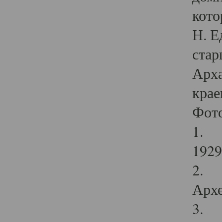
кото
Н. Е
стар
Арха
крае
Фот
1. С
1929 
2. Р
Архе
3. Ф