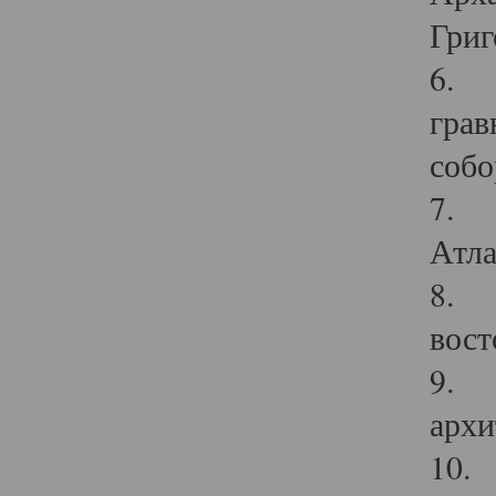
Григ
6. П
грав
собо
7. Г
Атла
8. С
вост
9. С
архи
10. 