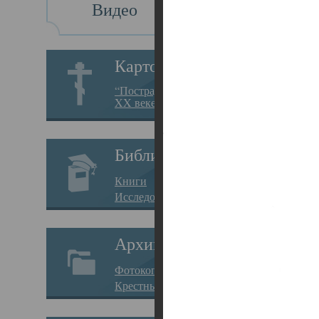
Видео
Св
Картотека
Свя
“Пострадавшие за веру в
XX веке на Севере”
23.12.
Сего
Библиотека
мере
Книги
целе
Исследования
резу
Архив
памя
Фотокопии дел
Арха
Крестные ходы
борь