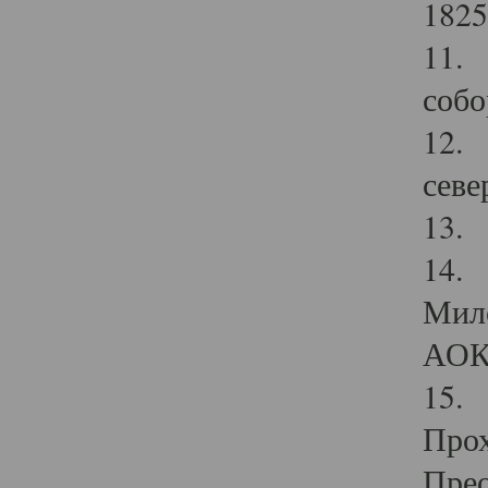
1825
11.
собо
12. 
севе
13.
14. 
Мило
АОК
15. 
Прох
Прео