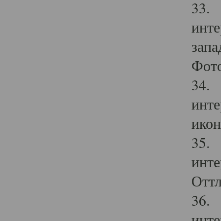
33. 
инте
запа
Фото
34. 
инте
икон
35. 
инте
Оттл
36. 
инте