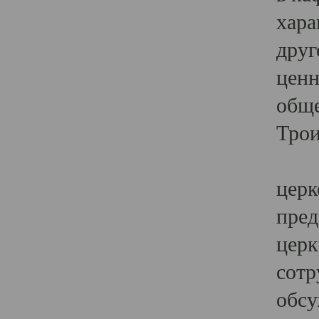
хара
друг
ценн
обще
Трои
Ярк
церк
пред
церк
сотр
обсу