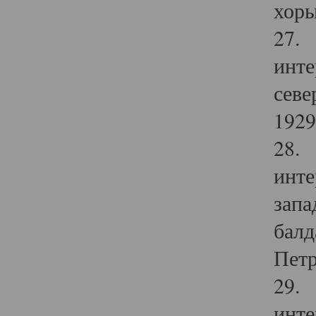
хоры
27. 
инте
севе
1929 
28. 
инте
запа
балд
Петр
29. 
инте