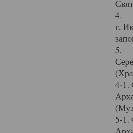
Свят
4. И
г. И
запо
5. И
Сере
(Хра
4-1.
Арха
(Муз
5-1.
Арха