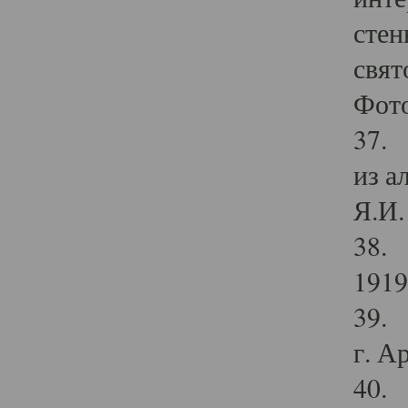
стен
свят
Фото
37. 
из а
Я.И. 
38. 
1919
39. 
г. А
40. 