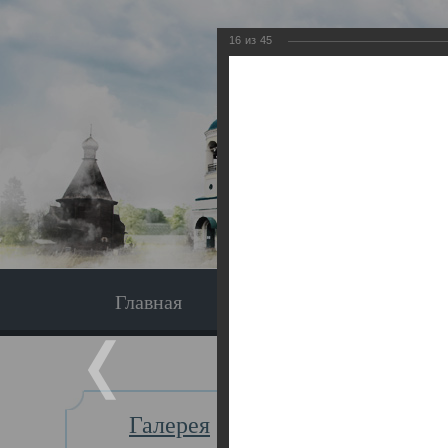
16
из
45
Главная
Экскурсия
Главная
Галерея