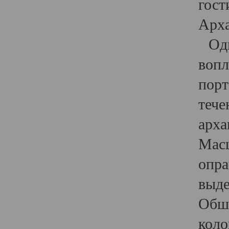
гост
Арха
Один
вопл
порт
тече
арха
Масш
опра
выде
Обши
коло