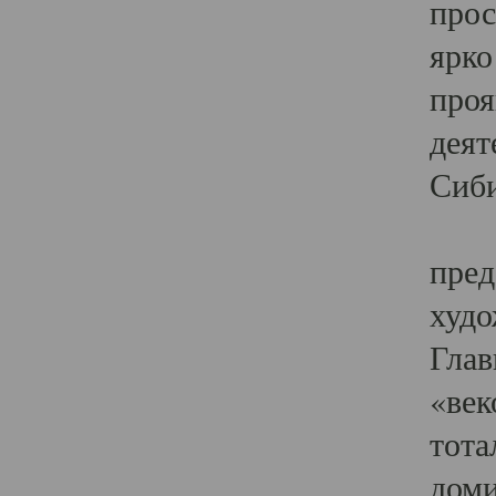
прос
ярко
проя
деят
Сиби
Одн
пред
худо
Глав
«век
тота
доми