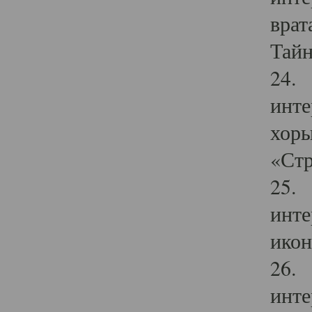
врат
Тайн
24. 
инте
хоры
«Стр
25. 
инте
икон
26. 
инте