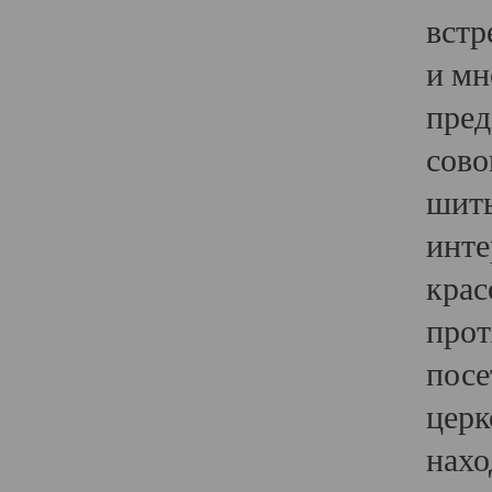
встр
и мн
пред
сово
шить
инте
крас
прот
посе
церк
нахо