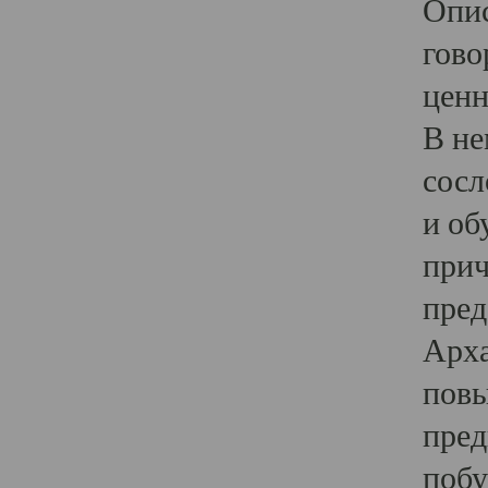
Опис
гово
ценн
В не
сосл
и об
прич
пред
Арха
повы
пред
побу