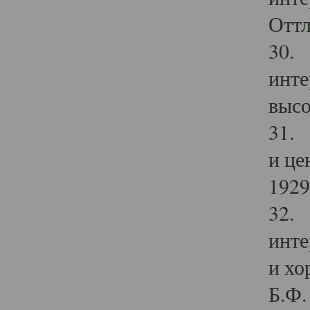
Оттл
30. 
инте
высо
31. 
и це
1929 
32. 
инте
и хо
Б.Ф. 