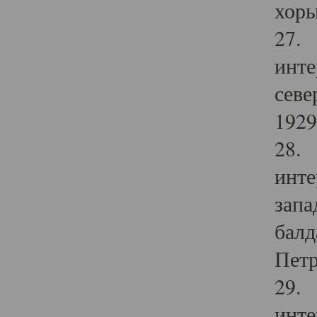
хоры
27. 
инте
севе
1929 
28. 
инте
запа
балд
Петр
29. 
инте