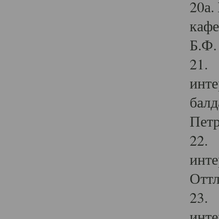
20а.
кафе
Б.Ф. 
21. 
инте
балд
Петр
22. 
инте
Оттл
23. 
инте