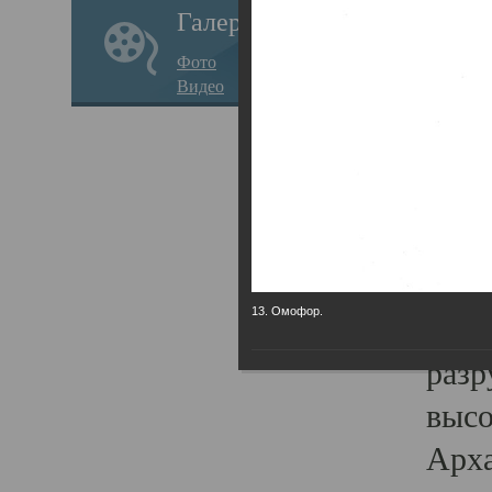
Галерея
годо
Фото
прав
Видео
кафе
Воз
Арха
Трои
град
13. Омофор.
масш
разр
высо
Арха