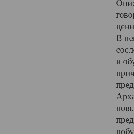
Опис
гово
ценн
В не
сосл
и об
прич
пред
Арха
повы
пред
побу