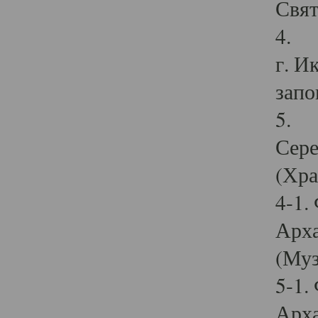
Свят
4. И
г. И
запо
5. И
Сере
(Хра
4-1.
Арха
(Муз
5-1.
Арха