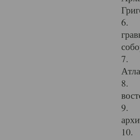
Григ
6. П
грав
собо
7. Г
Атла
8. С
вост
9. С
архи
10. 