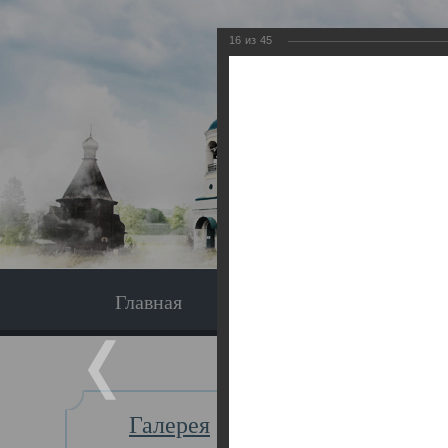
16
из
45
Главная
Экскурсия
Главная
Галерея