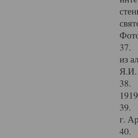
стен
свят
Фото
37. 
из а
Я.И. 
38. 
1919
39. 
г. А
40. 