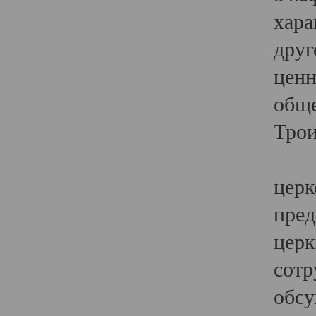
хара
друг
ценн
обще
Трои
Ярк
церк
пред
церк
сотр
обсу