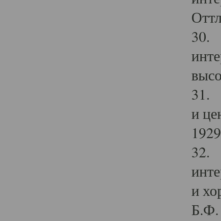
Оттл
30. 
инте
высо
31. 
и це
1929 
32. 
инте
и хо
Б.Ф. 