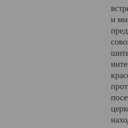
встр
и мн
пред
сово
шить
инте
крас
прот
посе
церк
нахо