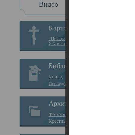
Видео
Св
Картотека
Свя
“Пострадавшие за веру в
XX веке на Севере”
23.12.
Сего
Библиотека
мере
Книги
целе
Исследования
резу
Архив
памя
Фотокопии дел
Арха
Крестные ходы
борь