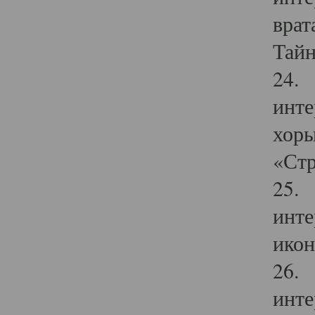
врат
Тайн
24. 
инте
хоры
«Стр
25. 
инте
икон
26. 
инте