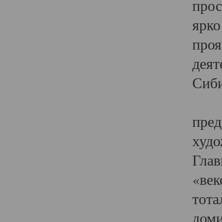
прос
ярко
проя
деят
Сиби
Одн
пред
худо
Глав
«век
тота
доми