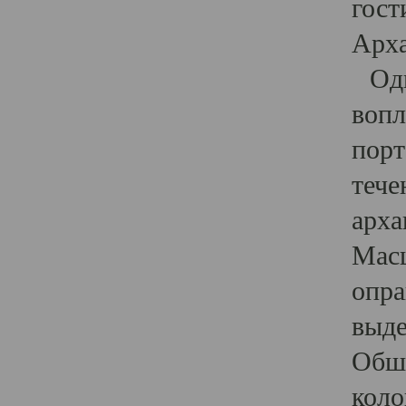
гост
Арха
Один
вопл
порт
тече
арха
Масш
опра
выде
Обши
коло