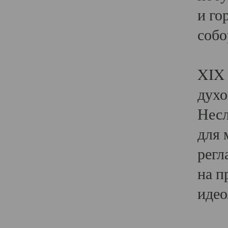
и го
собо
Явл
XIX 
духо
Несл
для 
регл
на п
идео
Поя