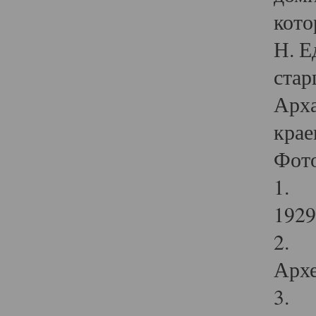
кото
Н. Е
стар
Арха
крае
Фот
1. С
1929 
2. Р
Архе
3. Ф