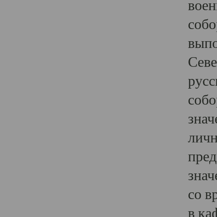
воен
собо
выпо
Севе
русс
собо
знач
личн
пред
знач
со в
в ка