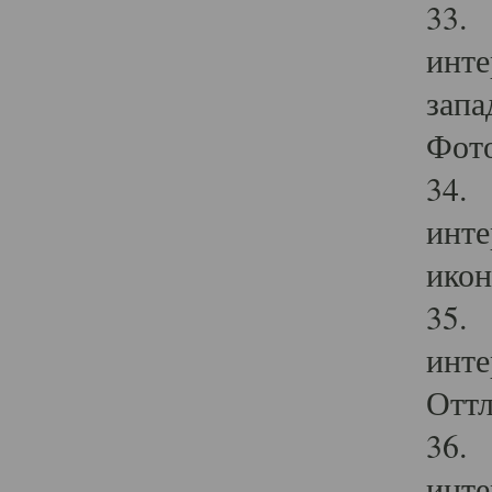
33. 
инте
запа
Фото
34. 
инте
икон
35. 
инте
Оттл
36. 
инте