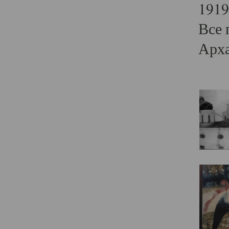
1919
Все 
Арха