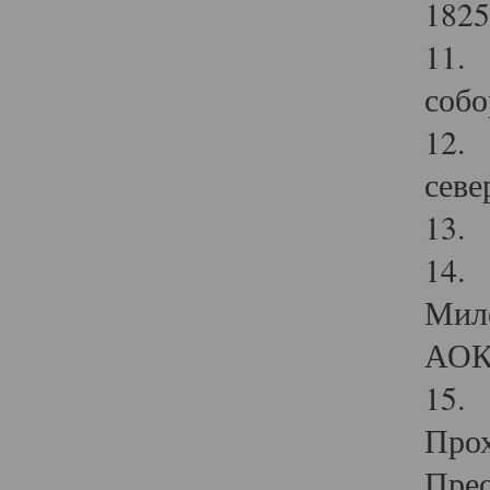
1825
11.
собо
12. 
севе
13.
14. 
Мило
АОК
15. 
Прох
Прео