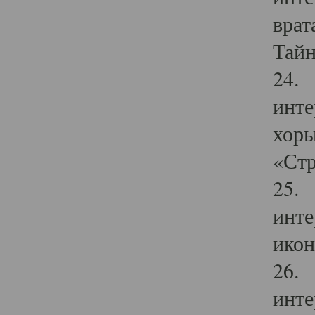
врат
Тайн
24. 
инте
хоры
«Стр
25. 
инте
икон
26. 
инте