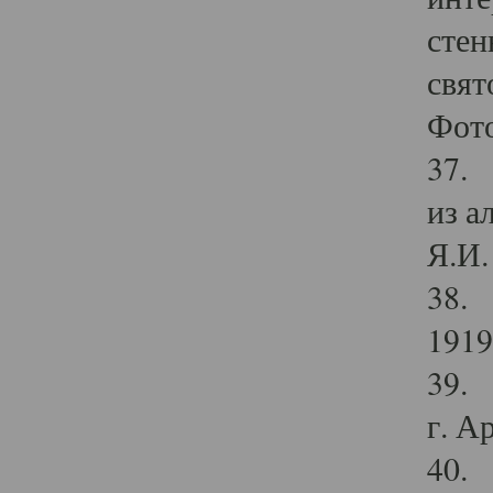
стен
свят
Фото
37. 
из а
Я.И. 
38. 
1919
39. 
г. А
40. 