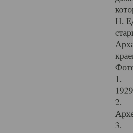
кото
Н. Е
стар
Арха
крае
Фот
1. С
1929 
2. Р
Архе
3. Ф