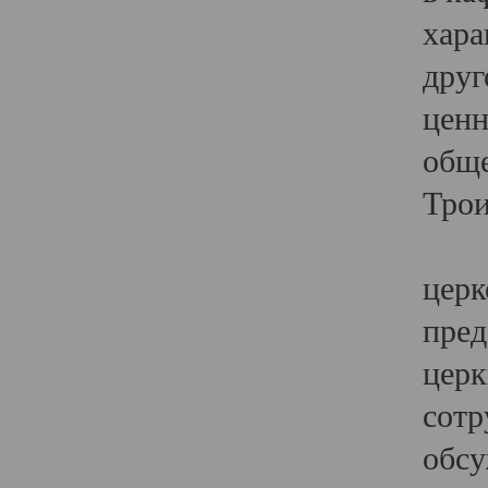
хара
друг
ценн
обще
Трои
Ярк
церк
пред
церк
сотр
обсу