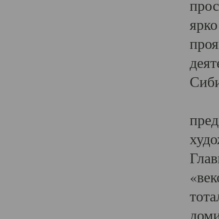
прос
ярко
проя
деят
Сиби
Одн
пред
худо
Глав
«век
тота
доми