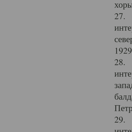
хоры
27. 
инте
севе
1929 
28. 
инте
запа
балд
Петр
29. 
инте