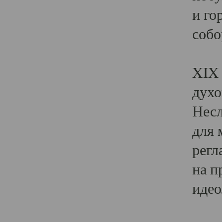
и го
собо
Явл
XIX 
духо
Несл
для 
регл
на п
идео
Поя