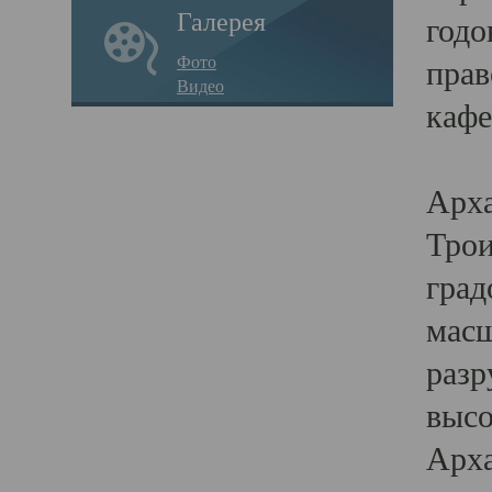
Галерея
годо
Фото
прав
Видео
кафе
Воз
Арха
Трои
град
масш
разр
высо
Арха