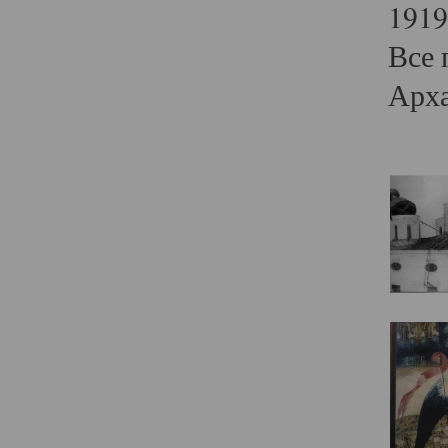
1919
Все 
Арха