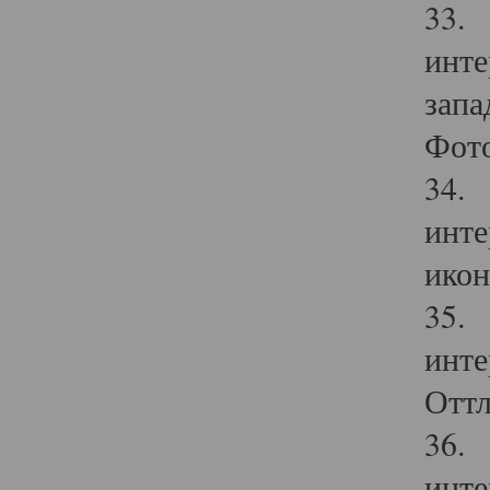
33. 
инте
запа
Фото
34. 
инте
икон
35. 
инте
Оттл
36. 
инте