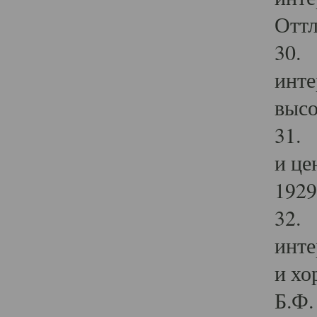
Оттл
30. 
инте
высо
31. 
и це
1929 
32. 
инте
и хо
Б.Ф. 