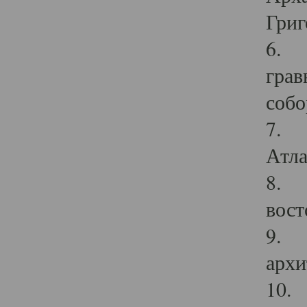
Григ
6. П
грав
собо
7. Г
Атла
8. С
вост
9. С
архи
10. 