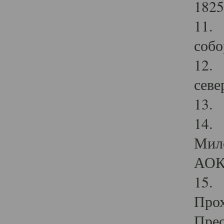
1825
11.
собо
12. 
севе
13.
14. 
Мило
АОК
15. 
Прох
Прео