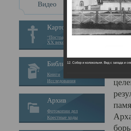
Видео
Св
Картотека
Свя
“Пострадавшие за веру в
XX веке на Севере”
23.12.
Сего
Библиотека
12. Собор и колокольня. Вид с запада и се
мере
Книги
целе
Исследования
резу
Архив
памя
Фотокопии дел
Арха
Крестные ходы
борь