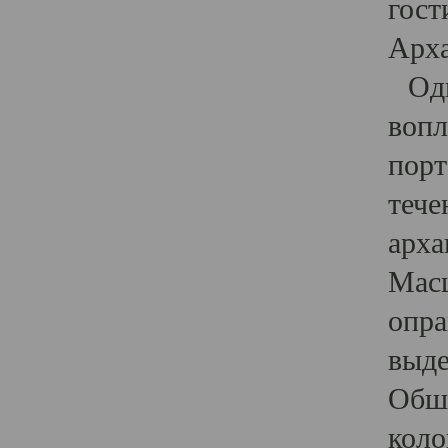
гост
Арха
Один
вопл
порт
тече
арха
Масш
опра
выде
Обши
коло