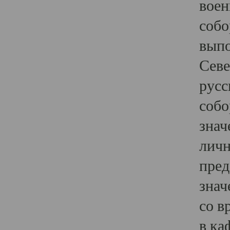
воен
собо
выпо
Севе
русс
собо
знач
личн
пред
знач
со в
в ка