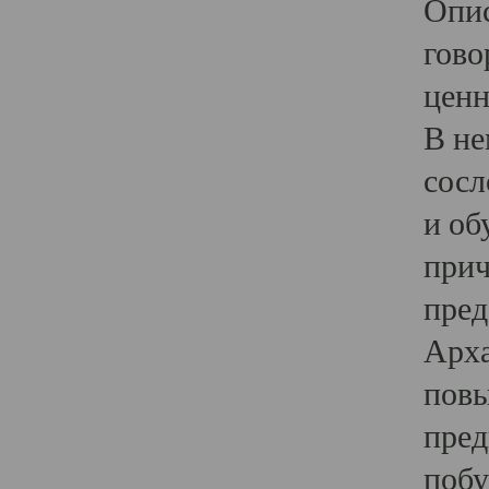
Опис
гово
ценн
В не
сосл
и об
прич
пред
Арха
повы
пред
побу