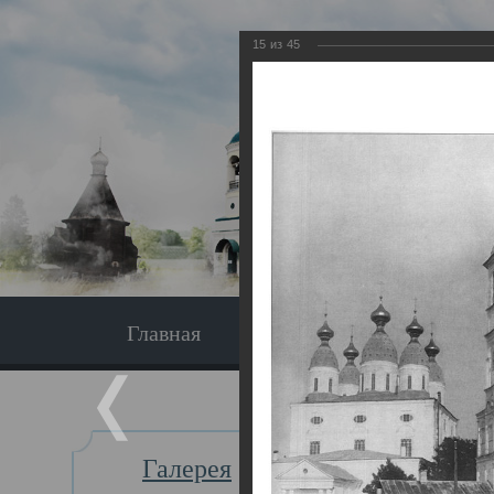
15
из
45
Главная
Экскурсия
Главная
Галерея