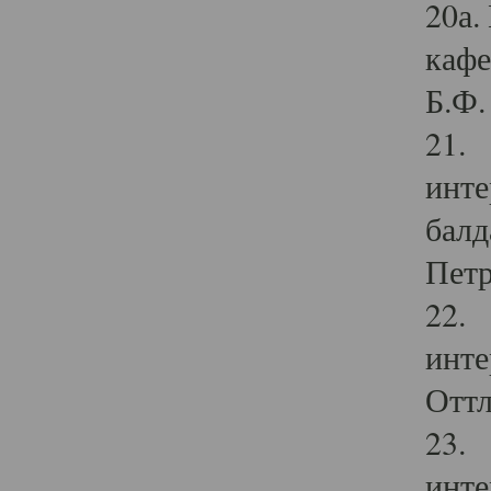
20а.
кафе
Б.Ф. 
21. 
инте
балд
Петр
22. 
инте
Оттл
23. 
инте