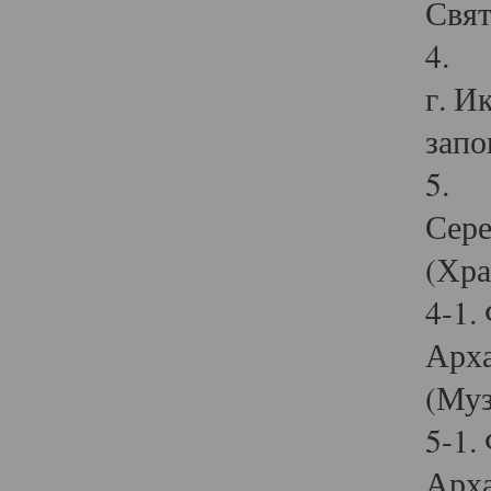
Свят
4. И
г. И
запо
5. И
Сере
(Хра
4-1.
Арха
(Муз
5-1.
Арха