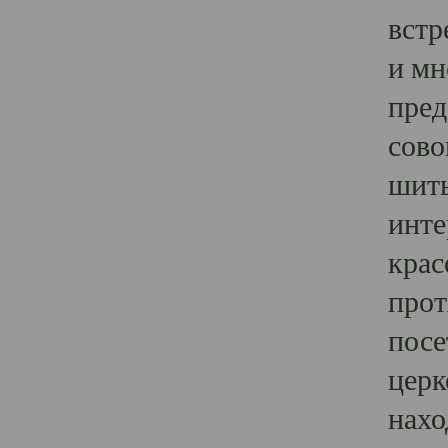
встр
и мн
пред
сово
шить
инте
крас
прот
посе
церк
нахо