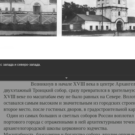
Свято-Троицкий собор
Свято-Троицкий собор Архангельска
23.12.2015
Сегодня мы можем говорить, что Архангельск в большей мере,
пострадал от целенаправленных систематических разрушений,
выдающихся памятников архитектуры. Больше всего по старом
вызванная борьбой с религией, набравшая особую силу в конце
 с запада и северо-запада.
разрушение православного центра архангельской губернии - а
собора Архангельска.
Возникнув в начале XVIII века в центре Архангельск
двухэтажный Троицкий собор, сразу превратился в зрительну
XVIII веке по масштабам ему не было равных на Севере. Впл
оставался самым высоким и значительным из городских строе
второе место, после гостиных дворов, в градостроительной ка
Один из самых больших и светлых соборов России воплотил в
портового города с отраженными в ней архитектурными тече
архангелогородской школы церковного зодчества.
Масштабность, благолепие и богатство собора, вполне оправды