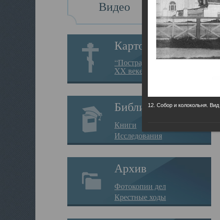
Видео
Картотека
“Пострадавшие за веру в
XX веке на Севере”
Библиотека
12. Собор и колокольня. Вид
Книги
Исследования
Архив
Фотокопии дел
Крестные ходы