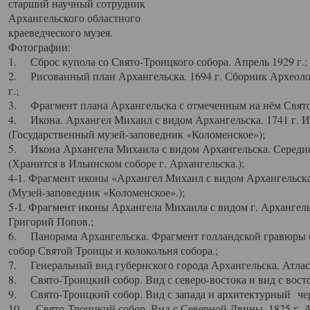
старший научный сотрудник
Архангельского областного
краеведческого музея.
Фотографии:
1. Сброс купола со Свято-Троицкого собора. Апрель 1929 г.;
2. Рисованный план Архангельска. 1694 г. Сборник Археолог
г.;
3. Фрагмент плана Архангельска с отмеченным на нём Свято
4. Икона. Архангел Михаил с видом Архангельска. 1741 г. 
(Государственный музей-заповедник «Коломенское»);
5. Икона Архангела Михаила с видом Архангельска. Середин
(Хранится в Ильинском соборе г. Архангельска.);
4-1. Фрагмент иконы «Архангел Михаил с видом Архангельска
(Музей-заповедник «Коломенское».);
5-1. Фрагмент иконы Архангела Михаила с видом г. Архангель
Григорий Попов.;
6. Панорама Архангельска. Фрагмент голландской гравюры с
собор Святой Троицы и колокольня собора.;
7. Генеральный вид губернского города Архангельска. Атлас 
8. Свято-Троицкий собор. Вид с северо-востока и вид с восто
9. Свято-Троицкий собор. Вид с запада и архитектурный чер
10. Свято-Троицкий собор. Вид с Северной Двины. 1825 г. А