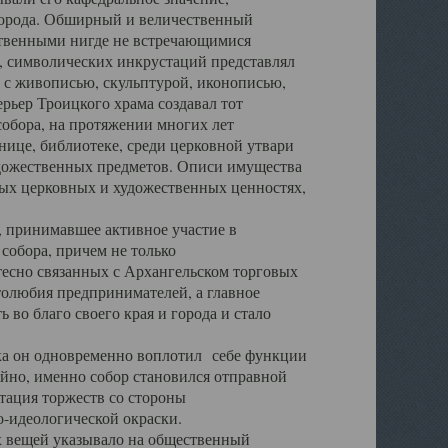
города. Обширный и величественный
ственными нигде не встречающимися
 символических инкрустаций представлял
 с живописью, скульптурой, иконописью,
ьер Троицкого храма создавал тот
обора, на протяжении многих лет
ице, библиотеке, среди церковной утвари
удожественных предметов. Описи имущества
ьных церковных и художественных ценностях,
, принимавшее активное участие в
собора, причем не только
 тесно связанных с Архангельском торговых
толюбия предпринимателей, а главное
во благо своего края и города и стало
 он одновременно воплотил себе функции
айно, именно собор становился отправной
тация торжеств со стороны
-идеологической окраски.
вещей указывало на общественный