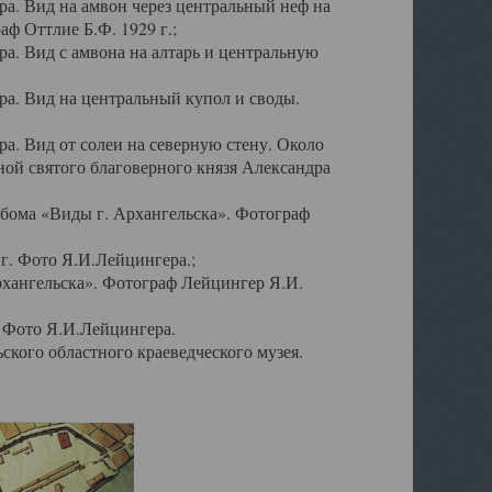
а. Вид на амвон через центральный неф на
аф Оттлие Б.Ф. 1929 г.;
. Вид с амвона на алтарь и центральную
а. Вид на центральный купол и своды.
. Вид от солеи на северную стену. Около
ой святого благоверного князя Александра
бома «Виды г. Архангельска». Фотограф
г. Фото Я.И.Лейцингера.;
рхангельска». Фотограф Лейцингер Я.И.
. Фото Я.И.Лейцингера.
кого областного краеведческого музея.