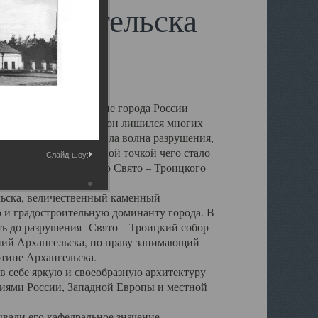
 Архангельска
 чем другие губернские города России
 в результате которых он лишился многих
у Архангельску ударила волна разрушения,
 20 –х годов. Отправной точкой чего стало
Слайд-шоу:
нсамбля кафедрального Свято – Троицкого
а, величественный каменный
ю и градостроительную доминанту города. В
оть до разрушения Свято – Троицкий собор
ний Архангельска, по праву занимающий
ртине Архангельска.
 себе яркую и своеобразную архитектуру
ниями России, Западной Европы и местной
вали его кафедральное значение,