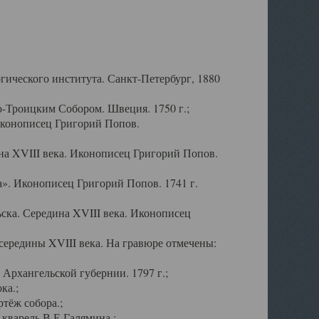
ического института. Санкт-Петербург, 1880
-Троицким Собором. Швеция. 1750 г.;
Иконописец Григорий Попов.
а XVIII века. Иконописец Григорий Попов.
». Иконописец Григорий Попов. 1741 г.
ска. Середина XVIII века. Иконописец
ередины XVIII века. На гравюре отмечены:
Архангельской губернии. 1797 г.;
ка.;
тёж собора.;
кварель В.Е.Галямина.;