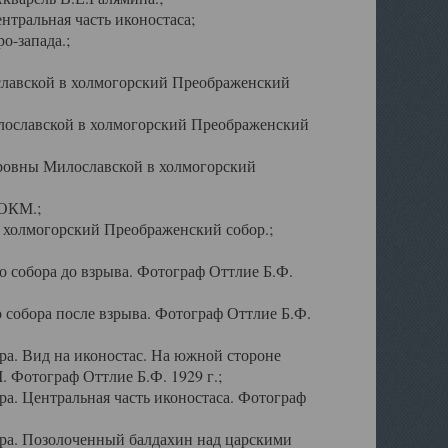
тральная часть иконостаса;
о-запада.;
славской в холмогорский Преображенский
лославской в холмогорский Преображенский
оровны Милославской в холмогорский
АОКМ.;
в холмогорский Преображенский собор.;
 собора до взрыва. Фотограф Оттлие Б.Ф.
 собора после взрыва. Фотограф Оттлие Б.Ф.
а. Вид на иконостас. На южной стороне
. Фотограф Оттлие Б.Ф. 1929 г.;
а. Центральная часть иконостаса. Фотограф
ра. Позолоченный балдахин над царскими