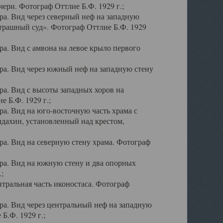
ери. Фотограф Оттлие Б.Ф. 1929 г.;
а. Вид через северный неф на западную
трашный суд». Фотограф Оттлие Б.Ф. 1929
. Вид с амвона на левое крыло первого
а. Вид через южный неф на западную стену
а. Вид с высоты западных хоров на
 Б.Ф. 1929 г.;
а. Вид на юго-восточную часть храма с
дахин, установленный над крестом,
а. Вид на северную стену храма. Фотограф
ра. Вид на южную стену и два опорных
;
тральная часть иконостаса. Фотограф
а. Вид через центральный неф на западную
Б.Ф. 1929 г.;