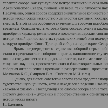
характер собора, как культурного центра взявшего на себя вы
Архангельского Севера, символа как веры, так и глубокого па
Неслучайно, описи собора содержат значительное количество п
исторической сопричастностью к личностям крупных государс
власти. В этой связи особенное значение для горожан приобре
временем большая часть которых была сосредоточена в кафедр
приобрели характер религиозного поклонения царским святыня
исторической ценностью этих гражданских вещей они подчер
которую приобрел Свято Троицкий собор на территории Север
Ярким подтверждением единения соборной церковной ис
стали и представители соборного притча, наполнившие служ
шла на сотрудничество с городской властью, на совместное о
создание научных, просветительских и благотворительных со
соборная интеллигенция проявила в развертывании просветит
Молчанов К.С., Смирнов В.А , Сибирцев М.И. и т.д.
Однако, для новой советской власти храм представляющи
художественную ценность, хотя и находился в ведении Главн
«вековым хламом». Последующая за сломом собора волна тотал
систему доминант – духовных и пространственных ориентиров,
историческая память.
Н. Едовина,