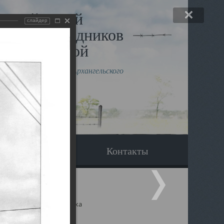
льный музей
слайдер
в и исповедников
рхангельской
влению митрополита Архангельского
горского Даниила
Вопрос-ответ
Контакты
ицкий собор Архангельска