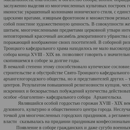
заслуженно выделяя из многочисленных культовых построек 
иконостас украшенный колоннами ионического стиля, с един
царскими вратами, изящным фронтоном и множеством резных,
собой поистине художественную ценность. В совокупности же
шитьем, многочисленными предметами церковной утвари интер
неповторимый красочный ансамбль декоративного убранства с
поражающий воображение своих посетителей. В соборной ризн
Троицкого кафедрального храма находилось не мало высокох
собора конца XVIII - XIX вв. позволяют говорить о значител
скопившемся в соборе за долгие годы.
В немалой степени этому способствовало купеческое сословие
строительстве и обустройстве Свято-Троицкого кафедрального 
архангелогородского общества, но и представителей других –
центров. Результатом повышенной религиозности купцов, чес
искренних и бескорыстных побуждений купечества действовать 
особое «благолепие» кафедрального собора Архангельска.
Являвшийся особой гордостью горожан XVIII - XIX века
духовного, культурно и общественного центра города. Неслуч
точкой для многочисленных городских праздников, а регламен
власти сказывалась на придании праздникам конфессионально
Появление в соборе гражданских и даже сугубо военных 