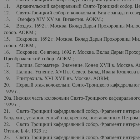
11. Архангельский кафедральный Свято-Троицкий собор. Цен
12. Свято-Троицкий собор и колокольня. Вид с запада и север
13. Омофор XIV-XV вв. Византия. АОКМ.;
14. Воздух. 1692 г. Москва. Вклад Дарьи Прохоровны Мило
собор. АОКМ.;
15. Покровец. 1692 г. Москва. Вклад Дарьи Прохоровны Ми
собор. АОКМ.;
16. Покровец. Се ягнец. 1692 г. Москва. Вклад Дарьи Прох
Преображенский собор. АОКМ.;
17. Палица. Богоматерь. Знамение. Конец XVII в. Москва. 
18. Палица. Успение. XVII в. Север. Вклад Ивана Кузвлева 
19. Епитрахиль. XVI-XVII вв. Москва. АОКМ;
20. Первый этаж колокольни Свято-Троицкого кафедрального
1929 г.;
20а. Нижняя часть колокольни Свято-Троицкого кафедрального
1929 г.;
21. Свято-Троицкий кафедральный собор. Фрагмент интерьер
балдахин, установленный над крестом, поставленным Петром I
22. Свято-Троицкий кафедральный собор. Фрагмент интерьер
Оттлие Б.Ф. 1929 г.;
23. Свято-Троицкий кафедральный собор. Фрагмент интерье