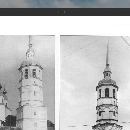
Виртуа
Новомученико
Земли А
Сайт создан по благосло
и Холмо
Наследники
Галерея
Главная
Галерея
Храмы-мученики Архангельска
Свято-Тро