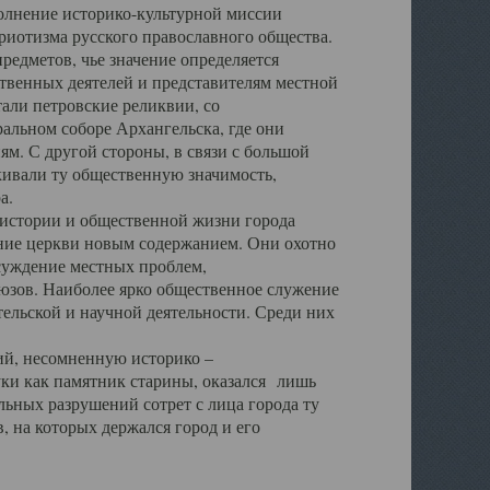
полнение историко-культурной миссии
триотизма русского православного общества.
редметов, чье значение определяется
твенных деятелей и представителям местной
тали петровские реликвии, со
альном соборе Архангельска, где они
м. С другой стороны, в связи с большой
кивали ту общественную значимость,
а.
тории и общественной жизни города
ение церкви новым содержанием. Они охотно
бсуждение местных проблем,
юзов. Наиболее ярко общественное служение
ельской и научной деятельности. Среди них
й, несомненную историко –
ауки как памятник старины, оказался лишь
ьных разрушений сотрет с лица города ту
 на которых держался город и его