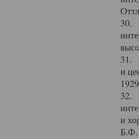
Оттл
30. 
инте
высо
31. 
и це
1929 
32. 
инте
и хо
Б.Ф. 