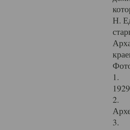
кото
Н. Е
стар
Арха
крае
Фот
1. С
1929 
2. Р
Архе
3. Ф