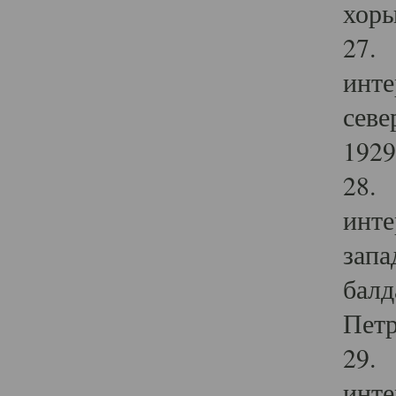
хоры
27. 
инте
севе
1929 
28. 
инте
запа
балд
Петр
29. 
инте