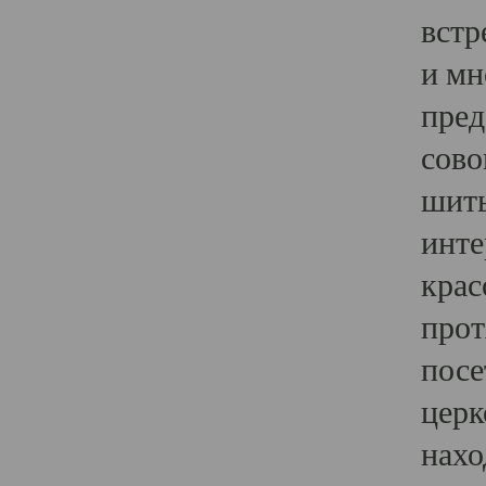
встр
и мн
пред
сово
шить
инте
крас
прот
посе
церк
нахо