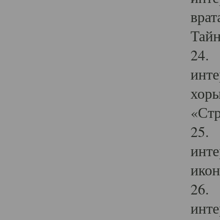
врат
Тайн
24. 
инте
хоры
«Стр
25. 
инте
икон
26. 
инте