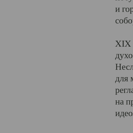
и го
собо
Явл
XIX 
духо
Несл
для 
регл
на п
идео
Поя