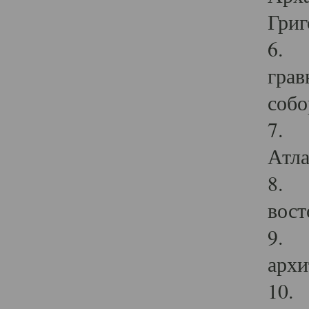
Григ
6. П
грав
собо
7. Г
Атла
8. С
вост
9. С
архи
10. 