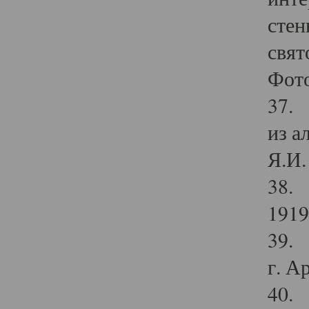
стен
свят
Фото
37. 
из а
Я.И. 
38. 
1919
39. 
г. А
40. 