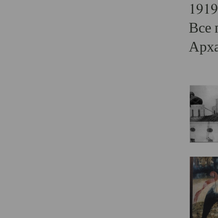
1919
Все 
Арха