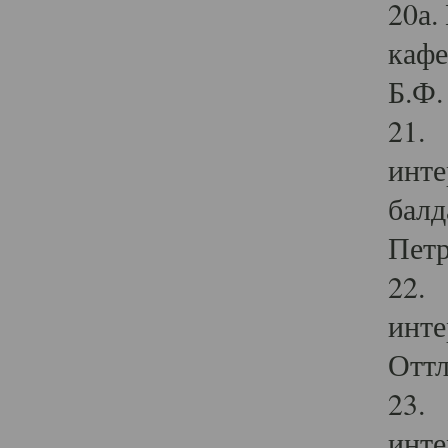
20а.
кафе
Б.Ф. 
21. 
инте
балд
Петр
22. 
инте
Оттл
23. 
инте