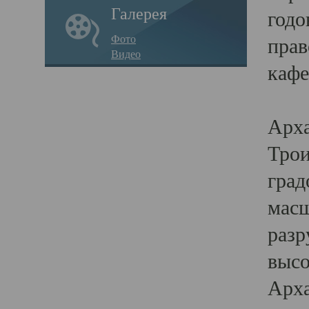
Галерея
годо
Фото
прав
Видео
кафе
Воз
Арха
Трои
град
масш
разр
высо
Арха