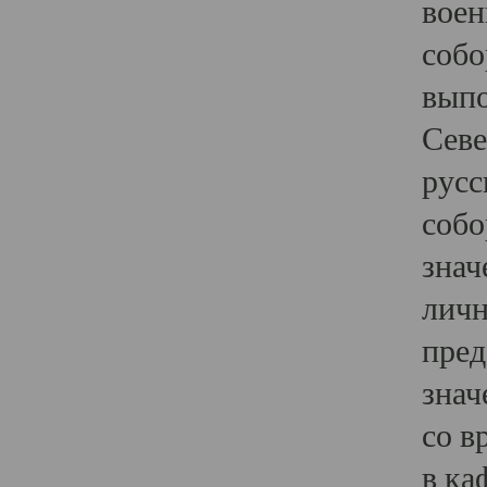
воен
собо
выпо
Севе
русс
собо
знач
личн
пред
знач
со в
в ка