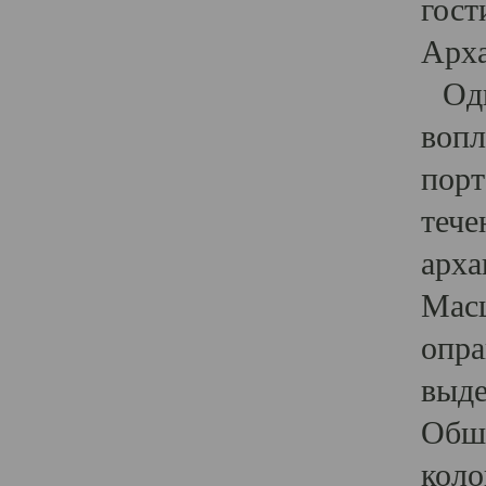
гост
Арха
Один
вопл
порт
тече
арха
Масш
опра
выде
Обши
коло