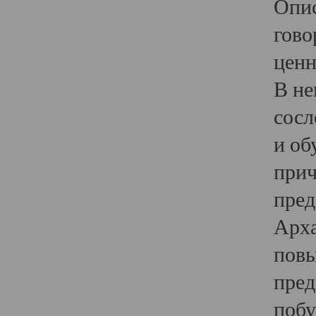
Опис
гово
ценн
В не
сосл
и об
прич
пред
Арха
повы
пред
побу