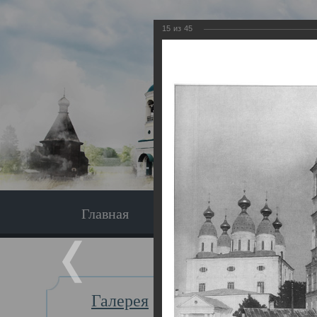
15
из
45
Главная
Экскурсия
Главная
Галерея