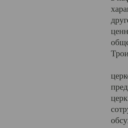
хара
друг
ценн
обще
Трои
Ярк
церк
пред
церк
сотр
обсу