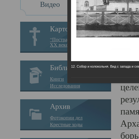
Видео
Св
Картотека
Свя
“Пострадавшие за веру в
XX веке на Севере”
23.12.
Сего
Библиотека
12. Собор и колокольня. Вид с запада и се
мере
Книги
целе
Исследования
резу
Архив
памя
Фотокопии дел
Арха
Крестные ходы
борь