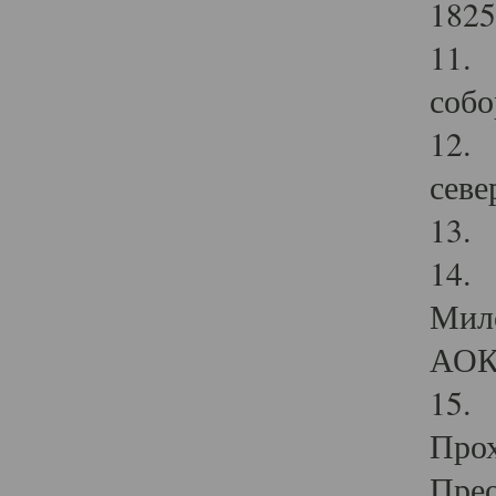
1825
11.
собо
12. 
севе
13.
14. 
Мило
АОК
15. 
Прох
Прео