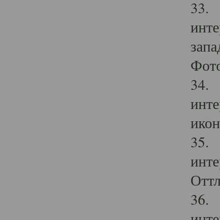
33. 
инте
запа
Фото
34. 
инте
икон
35. 
инте
Оттл
36. 
инте