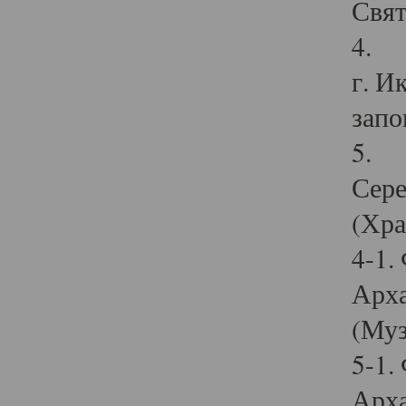
Свят
4. И
г. И
запо
5. И
Сере
(Хра
4-1.
Арха
(Муз
5-1.
Арха