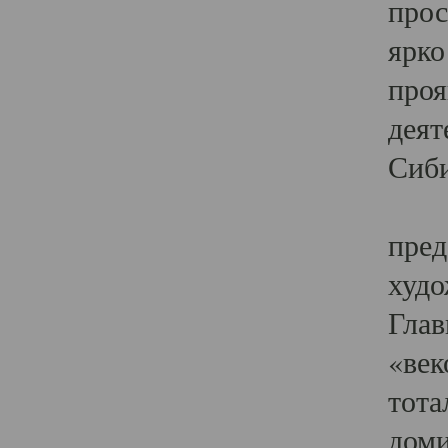
прос
ярко
проя
деят
Сиби
Одн
пред
худо
Глав
«век
тота
доми