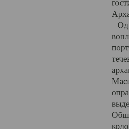
гост
Арха
Один
вопл
порт
тече
арха
Масш
опра
выде
Обши
коло