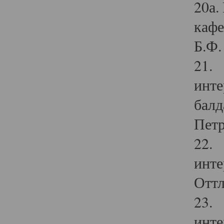
20а.
кафе
Б.Ф. 
21. 
инте
балд
Петр
22. 
инте
Оттл
23. 
инте