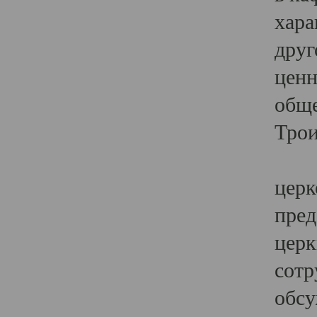
хара
друг
ценн
обще
Трои
Ярк
церк
пред
церк
сотр
обсу