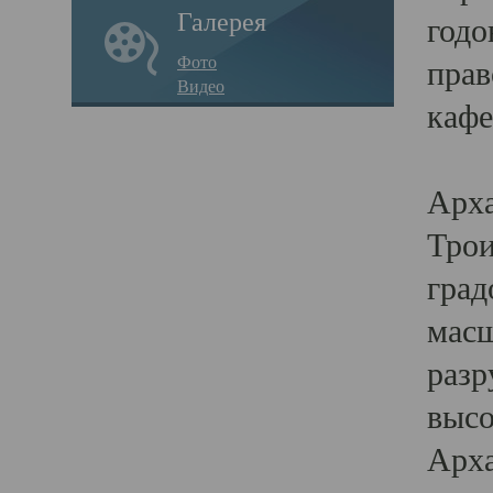
Галерея
годо
Фото
прав
Видео
кафе
Воз
Арха
Трои
град
масш
разр
высо
Арха