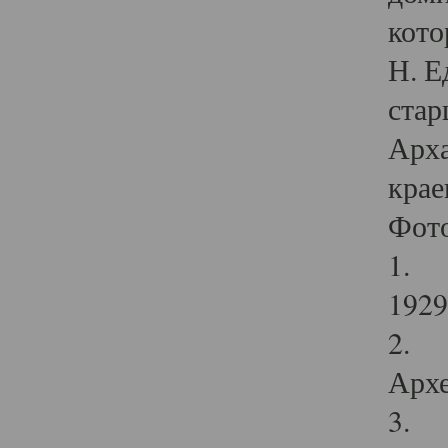
кото
Н. Е
стар
Арха
крае
Фот
1. С
1929 
2. Р
Архе
3. Ф