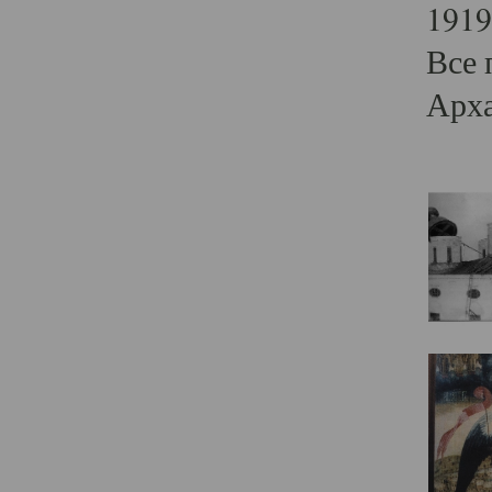
1919
Все 
Арха