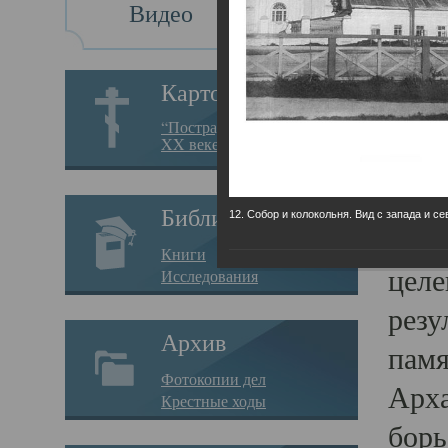
Видео
Св
Картотека
Свя
“Пострадавшие за веру в
XX веке на Севере”
23.12.
Сего
Библиотека
12. Собор и колокольня. Вид с запада и се
мере
Книги
целе
Исследования
резу
Архив
памя
Фотокопии дел
Арха
Крестные ходы
борь