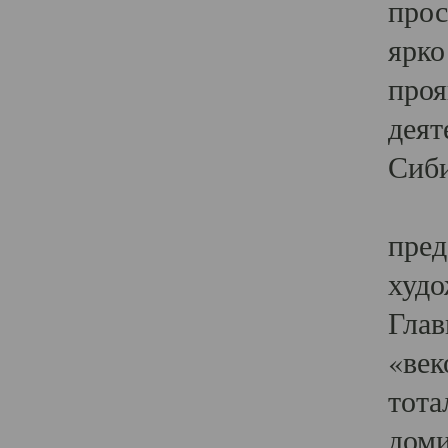
прос
ярко
проя
деят
Сиби
Одн
пред
худо
Глав
«век
тота
доми