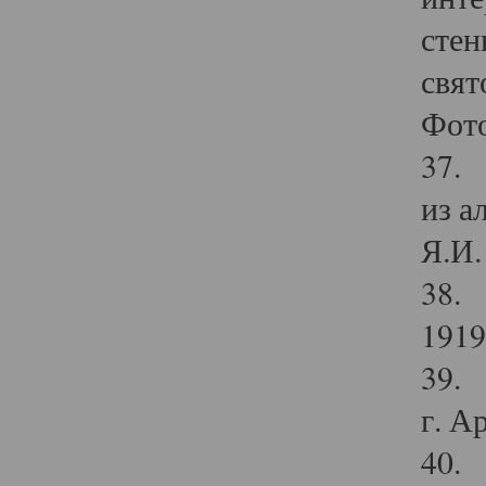
стен
свят
Фото
37. 
из а
Я.И. 
38. 
1919
39. 
г. А
40. 