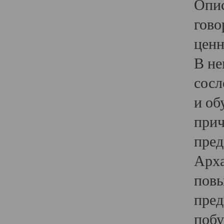
Опис
гово
ценн
В не
сосл
и об
прич
пред
Арха
повы
пред
побу