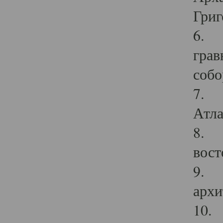
Григ
6. П
грав
собо
7. Г
Атла
8. С
вост
9. С
архи
10. 