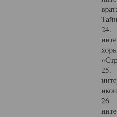
врат
Тайн
24. 
инте
хоры
«Стр
25. 
инте
икон
26. 
инте