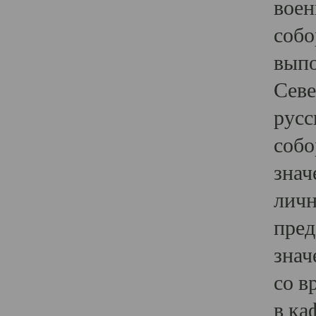
воен
собо
выпо
Севе
русс
собо
знач
личн
пред
знач
со в
в ка