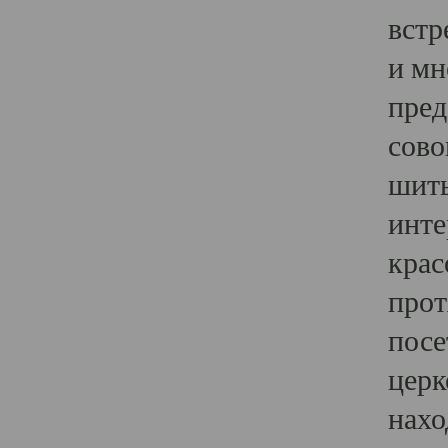
встр
и мн
пред
сово
шить
инте
крас
прот
посе
церк
нахо