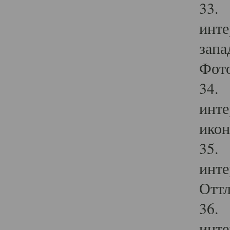
33. 
инте
запа
Фото
34. 
инте
икон
35. 
инте
Оттл
36. 
инте