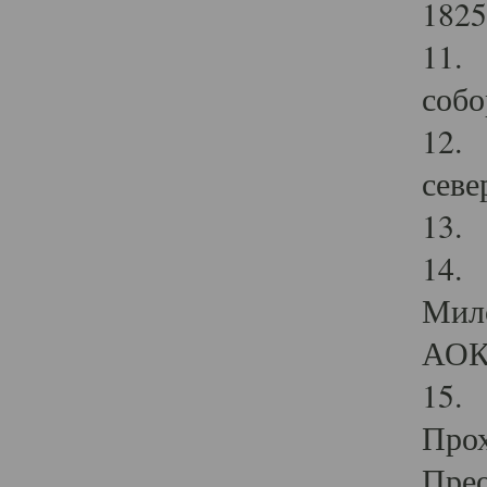
1825
11.
собо
12. 
севе
13.
14. 
Мило
АОК
15. 
Прох
Прео