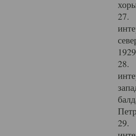
хоры
27. 
инте
севе
1929 
28. 
инте
запа
балд
Петр
29. 
инте