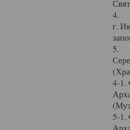
Свят
4. И
г. И
запо
5. И
Сере
(Хра
4-1.
Арха
(Муз
5-1.
Арха