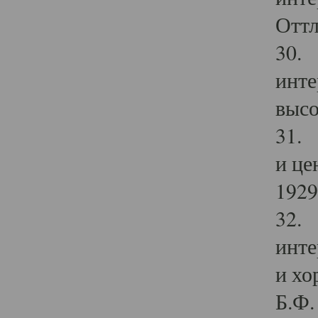
Оттл
30. 
инте
высо
31. 
и це
1929 
32. 
инте
и хо
Б.Ф. 