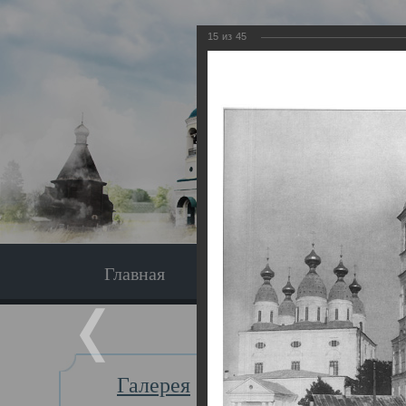
15
из
45
Главная
Экскурсия
Главная
Галерея