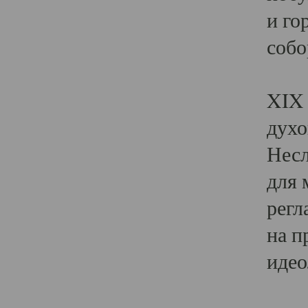
и го
собо
Явл
XIX 
духо
Несл
для 
регл
на п
идео
Поя