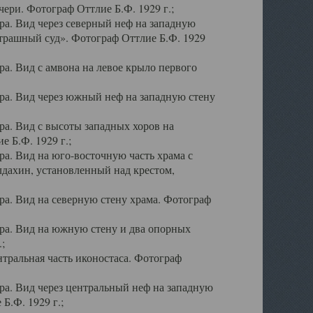
ери. Фотограф Оттлие Б.Ф. 1929 г.;
а. Вид через северный неф на западную
трашный суд». Фотограф Оттлие Б.Ф. 1929
. Вид с амвона на левое крыло первого
а. Вид через южный неф на западную стену
а. Вид с высоты западных хоров на
 Б.Ф. 1929 г.;
а. Вид на юго-восточную часть храма с
дахин, установленный над крестом,
а. Вид на северную стену храма. Фотограф
ра. Вид на южную стену и два опорных
;
тральная часть иконостаса. Фотограф
а. Вид через центральный неф на западную
Б.Ф. 1929 г.;