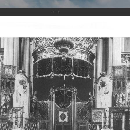
Виртуа
Новомученико
Земли А
Сайт создан по благосло
и Холмо
Наследники
Галерея
Главная
Галерея
Храмы-мученики Архангельска
Свято-Тро