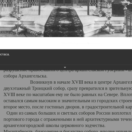
Свято-Троицкий собор
Свято-Троицкий собор Архангельска
23.12.2015
Сегодня мы можем говорить, что Архангельск в большей мере,
пострадал от целенаправленных систематических разрушений,
остаса.
выдающихся памятников архитектуры. Больше всего по старом
вызванная борьбой с религией, набравшая особую силу в конце
разрушение православного центра архангельской губернии - а
собора Архангельска.
Возникнув в начале XVIII века в центре Архангельск
двухэтажный Троицкий собор, сразу превратился в зрительну
XVIII веке по масштабам ему не было равных на Севере. Впл
оставался самым высоким и значительным из городских строе
второе место, после гостиных дворов, в градостроительной ка
Один из самых больших и светлых соборов России воплотил в
портового города с отраженными в ней архитектурными тече
архангелогородской школы церковного зодчества.
Масштабность, благолепие и богатство собора, вполне оправды