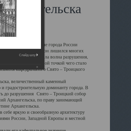
 Архангельска
 чем другие губернские города России
 в результате которых он лишился многих
Слайд-шоу:
у Архангельску ударила волна разрушения,
 20 –х годов. Отправной точкой чего стало
нсамбля кафедрального Свято – Троицкого
а, величественный каменный
ю и градостроительную доминанту города. В
оть до разрушения Свято – Троицкий собор
ний Архангельска, по праву занимающий
ртине Архангельска.
 себе яркую и своеобразную архитектуру
ниями России, Западной Европы и местной
вали его кафедральное значение,