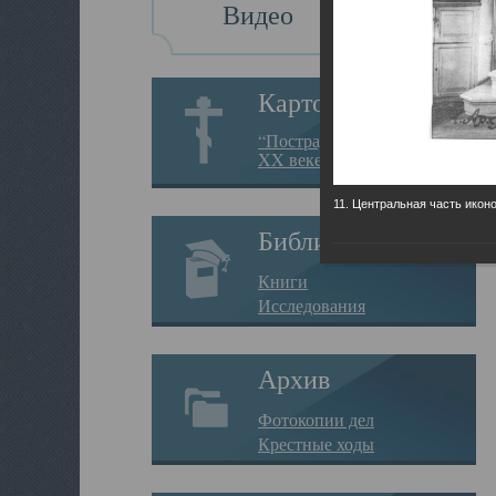
Видео
Картотека
“Пострадавшие за веру в
XX веке на Севере”
11. Центральная часть икон
Библиотека
Книги
Исследования
Архив
Фотокопии дел
Крестные ходы