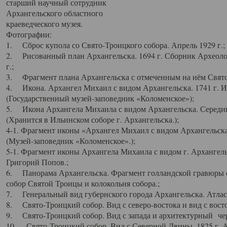
старший научный сотрудник
Архангельского областного
краеведческого музея.
Фотографии:
1. Сброс купола со Свято-Троицкого собора. Апрель 1929 г.;
2. Рисованный план Архангельска. 1694 г. Сборник Археолог
г.;
3. Фрагмент плана Архангельска с отмеченным на нём Свято
4. Икона. Архангел Михаил с видом Архангельска. 1741 г. 
(Государственный музей-заповедник «Коломенское»);
5. Икона Архангела Михаила с видом Архангельска. Середин
(Хранится в Ильинском соборе г. Архангельска.);
4-1. Фрагмент иконы «Архангел Михаил с видом Архангельска
(Музей-заповедник «Коломенское».);
5-1. Фрагмент иконы Архангела Михаила с видом г. Архангель
Григорий Попов.;
6. Панорама Архангельска. Фрагмент голландской гравюры с
собор Святой Троицы и колокольня собора.;
7. Генеральный вид губернского города Архангельска. Атлас 
8. Свято-Троицкий собор. Вид с северо-востока и вид с восто
9. Свято-Троицкий собор. Вид с запада и архитектурный чер
10. Свято-Троицкий собор. Вид с Северной Двины. 1825 г. А