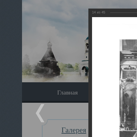
14
из
45
Главная
Экскурсия
Галерея