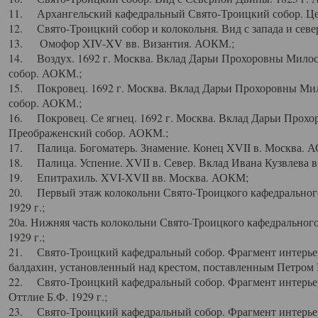
11. Архангельский кафедральный Свято-Троицкий собор. Цен
12. Свято-Троицкий собор и колокольня. Вид с запада и север
13. Омофор XIV-XV вв. Византия. АОКМ.;
14. Воздух. 1692 г. Москва. Вклад Дарьи Прохоровны Мило
собор. АОКМ.;
15. Покровец. 1692 г. Москва. Вклад Дарьи Прохоровны Ми
собор. АОКМ.;
16. Покровец. Се ягнец. 1692 г. Москва. Вклад Дарьи Прох
Преображенский собор. АОКМ.;
17. Палица. Богоматерь. Знамение. Конец XVII в. Москва. 
18. Палица. Успение. XVII в. Север. Вклад Ивана Кузвлева 
19. Епитрахиль. XVI-XVII вв. Москва. АОКМ;
20. Первый этаж колокольни Свято-Троицкого кафедрального
1929 г.;
20а. Нижняя часть колокольни Свято-Троицкого кафедрального
1929 г.;
21. Свято-Троицкий кафедральный собор. Фрагмент интерьер
балдахин, установленный над крестом, поставленным Петром I
22. Свято-Троицкий кафедральный собор. Фрагмент интерьер
Оттлие Б.Ф. 1929 г.;
23. Свято-Троицкий кафедральный собор. Фрагмент интерье