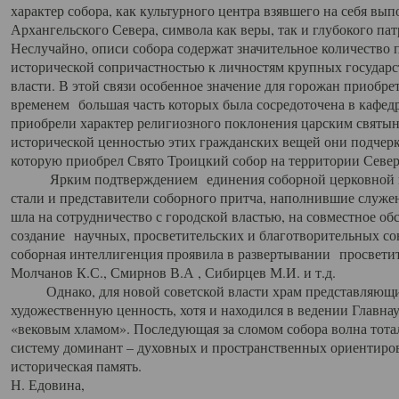
характер собора, как культурного центра взявшего на себя вы
Архангельского Севера, символа как веры, так и глубокого па
Неслучайно, описи собора содержат значительное количество п
исторической сопричастностью к личностям крупных государс
власти. В этой связи особенное значение для горожан приобре
временем большая часть которых была сосредоточена в кафедр
приобрели характер религиозного поклонения царским святыня
исторической ценностью этих гражданских вещей они подчер
которую приобрел Свято Троицкий собор на территории Север
Ярким подтверждением единения соборной церковной ис
стали и представители соборного притча, наполнившие служ
шла на сотрудничество с городской властью, на совместное о
создание научных, просветительских и благотворительных со
соборная интеллигенция проявила в развертывании просветит
Молчанов К.С., Смирнов В.А , Сибирцев М.И. и т.д.
Однако, для новой советской власти храм представляющи
художественную ценность, хотя и находился в ведении Главн
«вековым хламом». Последующая за сломом собора волна тотал
систему доминант – духовных и пространственных ориентиров,
историческая память.
Н. Едовина,