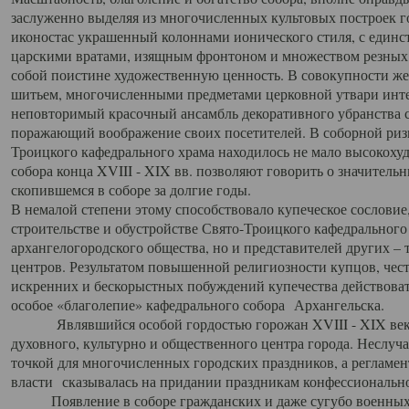
заслуженно выделяя из многочисленных культовых построек 
иконостас украшенный колоннами ионического стиля, с един
царскими вратами, изящным фронтоном и множеством резных,
собой поистине художественную ценность. В совокупности же
шитьем, многочисленными предметами церковной утвари интер
неповторимый красочный ансамбль декоративного убранства с
поражающий воображение своих посетителей. В соборной ризн
Троицкого кафедрального храма находилось не мало высокох
собора конца XVIII - XIX вв. позволяют говорить о значител
скопившемся в соборе за долгие годы.
В немалой степени этому способствовало купеческое сословие
строительстве и обустройстве Свято-Троицкого кафедрального 
архангелогородского общества, но и представителей других –
центров. Результатом повышенной религиозности купцов, чес
искренних и бескорыстных побуждений купечества действовать 
особое «благолепие» кафедрального собора Архангельска.
Являвшийся особой гордостью горожан XVIII - XIX века
духовного, культурно и общественного центра города. Неслуч
точкой для многочисленных городских праздников, а регламен
власти сказывалась на придании праздникам конфессионально
Появление в соборе гражданских и даже сугубо военных 