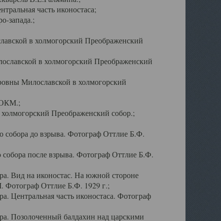
тральная часть иконостаса;
о-запада.;
славской в холмогорский Преображенский
лославской в холмогорский Преображенский
оровны Милославской в холмогорский
АОКМ.;
в холмогорский Преображенский собор.;
 собора до взрыва. Фотограф Оттлие Б.Ф.
 собора после взрыва. Фотограф Оттлие Б.Ф.
а. Вид на иконостас. На южной стороне
. Фотограф Оттлие Б.Ф. 1929 г.;
а. Центральная часть иконостаса. Фотограф
ра. Позолоченный балдахин над царскими