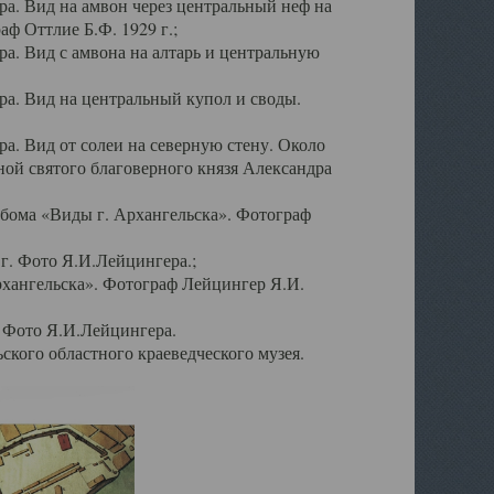
а. Вид на амвон через центральный неф на
аф Оттлие Б.Ф. 1929 г.;
. Вид с амвона на алтарь и центральную
а. Вид на центральный купол и своды.
. Вид от солеи на северную стену. Около
ой святого благоверного князя Александра
бома «Виды г. Архангельска». Фотограф
г. Фото Я.И.Лейцингера.;
рхангельска». Фотограф Лейцингер Я.И.
. Фото Я.И.Лейцингера.
кого областного краеведческого музея.