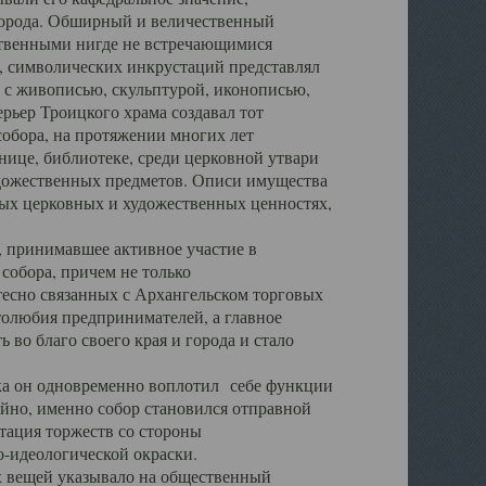
города. Обширный и величественный
ственными нигде не встречающимися
 символических инкрустаций представлял
 с живописью, скульптурой, иконописью,
ьер Троицкого храма создавал тот
обора, на протяжении многих лет
ице, библиотеке, среди церковной утвари
удожественных предметов. Описи имущества
ьных церковных и художественных ценностях,
, принимавшее активное участие в
собора, причем не только
 тесно связанных с Архангельском торговых
толюбия предпринимателей, а главное
во благо своего края и города и стало
 он одновременно воплотил себе функции
айно, именно собор становился отправной
тация торжеств со стороны
-идеологической окраски.
вещей указывало на общественный