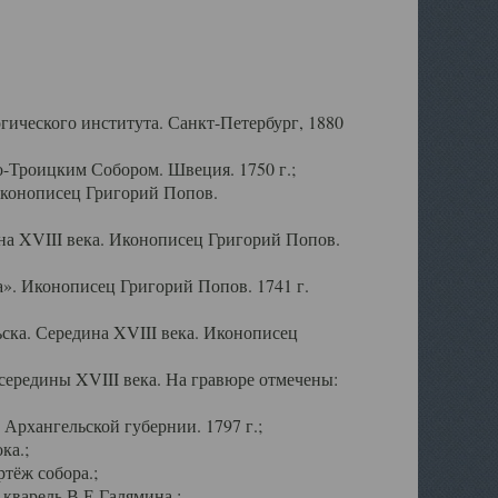
ического института. Санкт-Петербург, 1880
-Троицким Собором. Швеция. 1750 г.;
Иконописец Григорий Попов.
а XVIII века. Иконописец Григорий Попов.
». Иконописец Григорий Попов. 1741 г.
ска. Середина XVIII века. Иконописец
ередины XVIII века. На гравюре отмечены:
Архангельской губернии. 1797 г.;
ка.;
тёж собора.;
кварель В.Е.Галямина.;