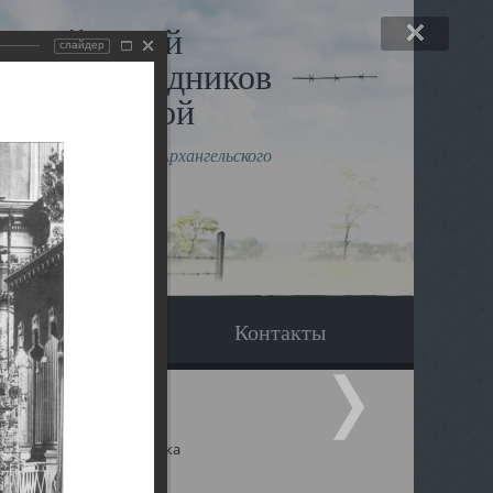
льный музей
слайдер
в и исповедников
рхангельской
влению митрополита Архангельского
горского Даниила
Вопрос-ответ
Контакты
ицкий собор Архангельска