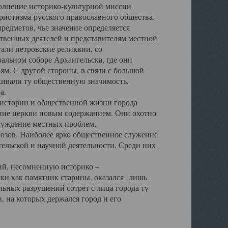
полнение историко-культурной миссии
триотизма русского православного общества.
редметов, чье значение определяется
твенных деятелей и представителям местной
тали петровские реликвии, со
альном соборе Архангельска, где они
м. С другой стороны, в связи с большой
кивали ту общественную значимость,
а.
тории и общественной жизни города
ение церкви новым содержанием. Они охотно
бсуждение местных проблем,
юзов. Наиболее ярко общественное служение
ельской и научной деятельности. Среди них
й, несомненную историко –
ауки как памятник старины, оказался лишь
ьных разрушений сотрет с лица города ту
 на которых держался город и его