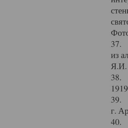
стен
свят
Фото
37. 
из а
Я.И. 
38. 
1919
39. 
г. А
40. 