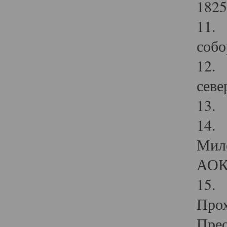
1825
11.
собо
12. 
севе
13.
14. 
Мило
АОК
15. 
Прох
Прео