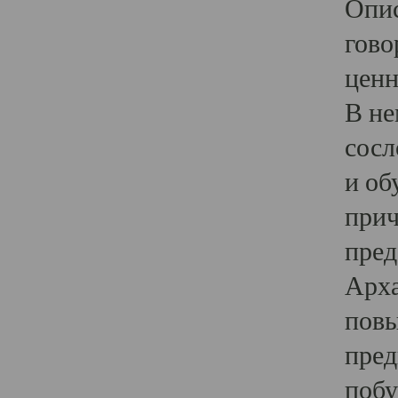
Опис
гово
ценн
В не
сосл
и об
прич
пред
Арха
повы
пред
побу