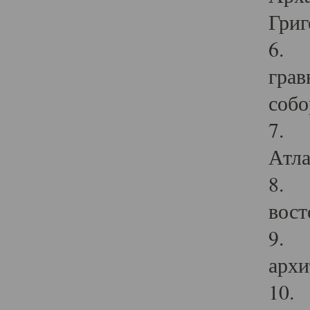
Григ
6. П
грав
собо
7. Г
Атла
8. С
вост
9. С
архи
10. 