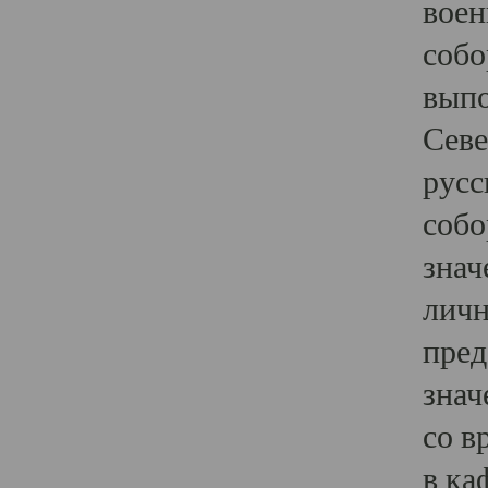
воен
собо
выпо
Севе
русс
собо
знач
личн
пред
знач
со в
в ка