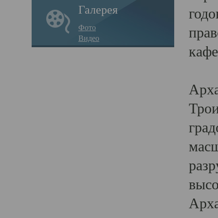
Галерея
годо
Фото
прав
Видео
кафе
Воз
Арха
Трои
град
масш
разр
высо
Арха