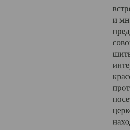
встр
и мн
пред
сово
шить
инте
крас
прот
посе
церк
нахо