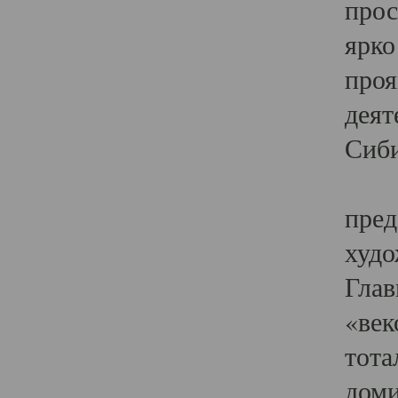
прос
ярко
проя
деят
Сиби
Одн
пред
худо
Глав
«век
тота
доми