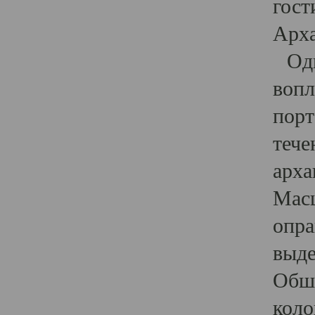
гост
Арха
Один
вопл
порт
тече
арха
Масш
опра
выде
Обши
коло