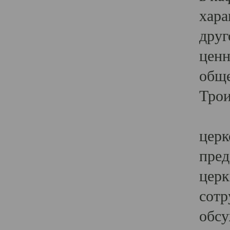
хара
друг
ценн
обще
Трои
Ярк
церк
пред
церк
сотр
обсу