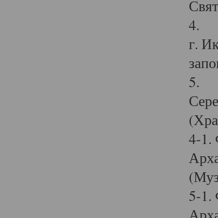
Свят
4. И
г. И
запо
5. И
Сере
(Хра
4-1.
Арха
(Муз
5-1.
Арха