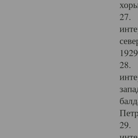
хоры
27. 
инте
севе
1929 
28. 
инте
запа
балд
Петр
29. 
инте