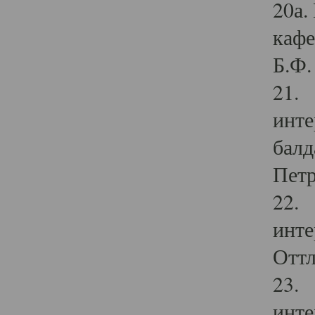
20а.
кафе
Б.Ф. 
21. 
инте
балд
Петр
22. 
инте
Оттл
23. 
инте