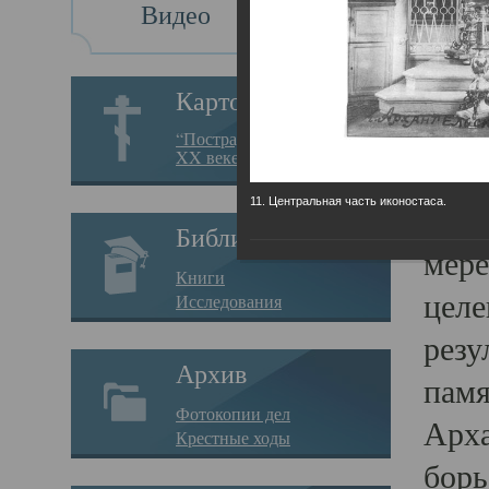
Видео
Св
Картотека
Свя
“Пострадавшие за веру в
XX веке на Севере”
23.12.
11. Центральная часть иконостаса.
Сего
Библиотека
мере
Книги
целе
Исследования
резу
Архив
памя
Фотокопии дел
Арха
Крестные ходы
борь