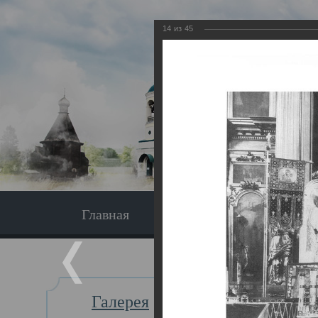
14
из
45
Главная
Экскурсия
Главная
Галерея