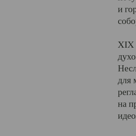
и го
собо
Явл
XIX 
духо
Несл
для 
регл
на п
идео
Поя