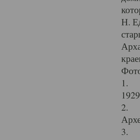
кото
Н. Е
стар
Арха
крае
Фот
1. С
1929 
2. Р
Архе
3. Ф