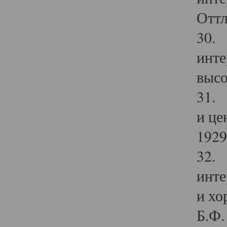
Оттл
30. 
инте
высо
31. 
и це
1929 
32. 
инте
и хо
Б.Ф. 