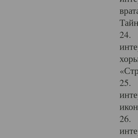
врат
Тайн
24. 
инте
хоры
«Стр
25. 
инте
икон
26. 
инте