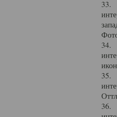
33. 
инте
запа
Фото
34. 
инте
икон
35. 
инте
Оттл
36. 
инте