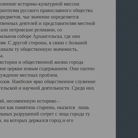
полнение историко-культурной миссии
триотизма русского православного общества.
редметов, чье значение определяется
твенных деятелей и представителям местной
тали петровские реликвии, со
альном соборе Архангельска, где они
м. С другой стороны, в связи с большой
кивали ту общественную значимость,
а.
тории и общественной жизни города
ение церкви новым содержанием. Они охотно
бсуждение местных проблем,
юзов. Наиболее ярко общественное служение
ельской и научной деятельности. Среди них
й, несомненную историко –
ауки как памятник старины, оказался лишь
ьных разрушений сотрет с лица города ту
 на которых держался город и его