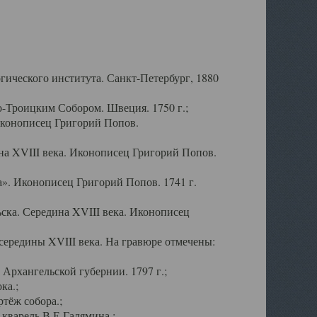
ического института. Санкт-Петербург, 1880
-Троицким Собором. Швеция. 1750 г.;
Иконописец Григорий Попов.
а XVIII века. Иконописец Григорий Попов.
». Иконописец Григорий Попов. 1741 г.
ска. Середина XVIII века. Иконописец
ередины XVIII века. На гравюре отмечены:
Архангельской губернии. 1797 г.;
ка.;
тёж собора.;
кварель В.Е.Галямина.;