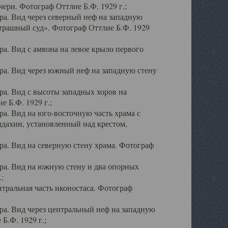
ери. Фотограф Оттлие Б.Ф. 1929 г.;
а. Вид через северный неф на западную
трашный суд». Фотограф Оттлие Б.Ф. 1929
. Вид с амвона на левое крыло первого
а. Вид через южный неф на западную стену
а. Вид с высоты западных хоров на
 Б.Ф. 1929 г.;
а. Вид на юго-восточную часть храма с
дахин, установленный над крестом,
а. Вид на северную стену храма. Фотограф
ра. Вид на южную стену и два опорных
;
тральная часть иконостаса. Фотограф
а. Вид через центральный неф на западную
Б.Ф. 1929 г.;