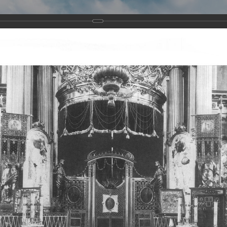
Виртуа
Новомученико
Земли А
Сайт создан по благосло
и Холмо
Наследники
Галерея
Главная
Галерея
Храмы-мученики Архангельска
Свято-Тро