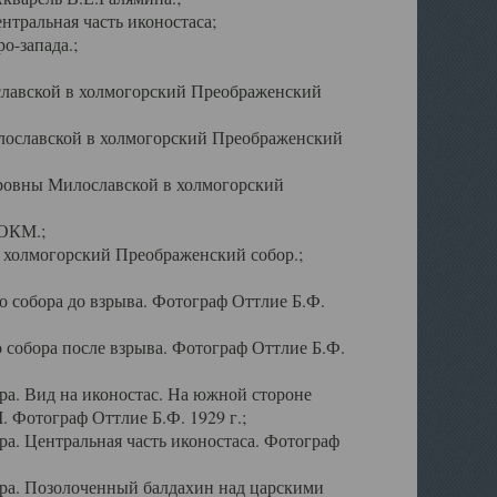
тральная часть иконостаса;
о-запада.;
славской в холмогорский Преображенский
лославской в холмогорский Преображенский
оровны Милославской в холмогорский
АОКМ.;
в холмогорский Преображенский собор.;
 собора до взрыва. Фотограф Оттлие Б.Ф.
 собора после взрыва. Фотограф Оттлие Б.Ф.
а. Вид на иконостас. На южной стороне
. Фотограф Оттлие Б.Ф. 1929 г.;
а. Центральная часть иконостаса. Фотограф
ра. Позолоченный балдахин над царскими