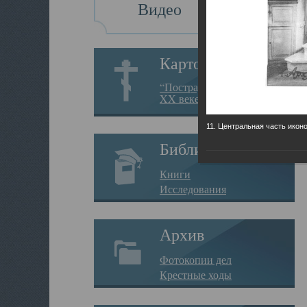
Видео
Картотека
“Пострадавшие за веру в
XX веке на Севере”
11. Центральная часть икон
Библиотека
Книги
Исследования
Архив
Фотокопии дел
Крестные ходы