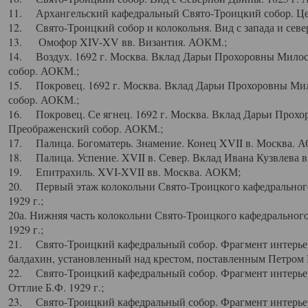
11. Архангельский кафедральный Свято-Троицкий собор. Цен
12. Свято-Троицкий собор и колокольня. Вид с запада и север
13. Омофор XIV-XV вв. Византия. АОКМ.;
14. Воздух. 1692 г. Москва. Вклад Дарьи Прохоровны Мило
собор. АОКМ.;
15. Покровец. 1692 г. Москва. Вклад Дарьи Прохоровны Ми
собор. АОКМ.;
16. Покровец. Се ягнец. 1692 г. Москва. Вклад Дарьи Прох
Преображенский собор. АОКМ.;
17. Палица. Богоматерь. Знамение. Конец XVII в. Москва. 
18. Палица. Успение. XVII в. Север. Вклад Ивана Кузвлева 
19. Епитрахиль. XVI-XVII вв. Москва. АОКМ;
20. Первый этаж колокольни Свято-Троицкого кафедрального
1929 г.;
20а. Нижняя часть колокольни Свято-Троицкого кафедрального
1929 г.;
21. Свято-Троицкий кафедральный собор. Фрагмент интерьер
балдахин, установленный над крестом, поставленным Петром I
22. Свято-Троицкий кафедральный собор. Фрагмент интерьер
Оттлие Б.Ф. 1929 г.;
23. Свято-Троицкий кафедральный собор. Фрагмент интерье