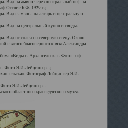
а. Вид на амвон через центральный неф на
аф Оттлие Б.Ф. 1929 г.;
. Вид с амвона на алтарь и центральную
а. Вид на центральный купол и своды.
. Вид от солеи на северную стену. Около
ой святого благоверного князя Александра
бома «Виды г. Архангельска». Фотограф
г. Фото Я.И.Лейцингера.;
рхангельска». Фотограф Лейцингер Я.И.
. Фото Я.И.Лейцингера.
кого областного краеведческого музея.