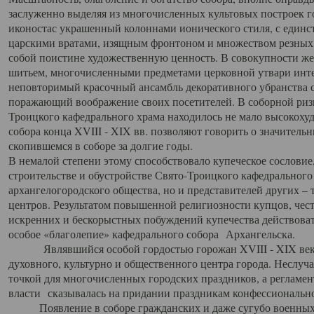
заслуженно выделяя из многочисленных культовых построек 
иконостас украшенный колоннами ионического стиля, с един
царскими вратами, изящным фронтоном и множеством резных,
собой поистине художественную ценность. В совокупности же
шитьем, многочисленными предметами церковной утвари интер
неповторимый красочный ансамбль декоративного убранства с
поражающий воображение своих посетителей. В соборной ризн
Троицкого кафедрального храма находилось не мало высокох
собора конца XVIII - XIX вв. позволяют говорить о значител
скопившемся в соборе за долгие годы.
В немалой степени этому способствовало купеческое сословие
строительстве и обустройстве Свято-Троицкого кафедрального 
архангелогородского общества, но и представителей других –
центров. Результатом повышенной религиозности купцов, чес
искренних и бескорыстных побуждений купечества действовать 
особое «благолепие» кафедрального собора Архангельска.
Являвшийся особой гордостью горожан XVIII - XIX века
духовного, культурно и общественного центра города. Неслуч
точкой для многочисленных городских праздников, а регламен
власти сказывалась на придании праздникам конфессионально
Появление в соборе гражданских и даже сугубо военных 