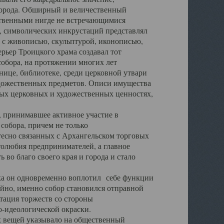
города. Обширный и величественный
ственными нигде не встречающимися
 символических инкрустаций представлял
 с живописью, скульптурой, иконописью,
ьер Троицкого храма создавал тот
обора, на протяжении многих лет
ице, библиотеке, среди церковной утвари
удожественных предметов. Описи имущества
ьных церковных и художественных ценностях,
, принимавшее активное участие в
собора, причем не только
 тесно связанных с Архангельском торговых
толюбия предпринимателей, а главное
во благо своего края и города и стало
 он одновременно воплотил себе функции
айно, именно собор становился отправной
тация торжеств со стороны
-идеологической окраски.
вещей указывало на общественный