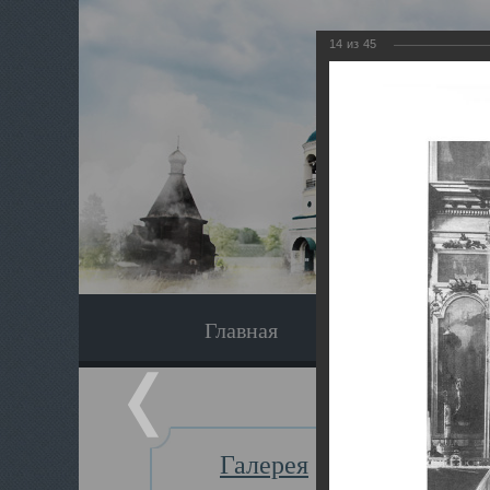
14
из
45
Главная
Экскурсия
Галерея