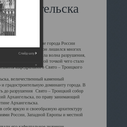
 Архангельска
 чем другие губернские города России
 в результате которых он лишился многих
Слайд-шоу:
у Архангельску ударила волна разрушения,
 20 –х годов. Отправной точкой чего стало
нсамбля кафедрального Свято – Троицкого
а, величественный каменный
ю и градостроительную доминанту города. В
оть до разрушения Свято – Троицкий собор
ний Архангельска, по праву занимающий
ртине Архангельска.
 себе яркую и своеобразную архитектуру
ниями России, Западной Европы и местной
вали его кафедральное значение,