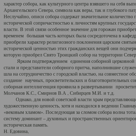
характер собора, как культурного центра взявшего на себя вы
Архангельского Севера, символа как веры, так и глубокого па
Неслучайно, описи собора содержат значительное количество п
исторической сопричастностью к личностям крупных государс
власти. В этой связи особенное значение для горожан приобре
временем большая часть которых была сосредоточена в кафедр
приобрели характер религиозного поклонения царским святыня
исторической ценностью этих гражданских вещей они подчер
которую приобрел Свято Троицкий собор на территории Север
Ярким подтверждением единения соборной церковной ис
стали и представители соборного притча, наполнившие служ
шла на сотрудничество с городской властью, на совместное о
создание научных, просветительских и благотворительных со
соборная интеллигенция проявила в развертывании просветит
Молчанов К.С., Смирнов В.А , Сибирцев М.И. и т.д.
Однако, для новой советской власти храм представляющи
художественную ценность, хотя и находился в ведении Главн
«вековым хламом». Последующая за сломом собора волна тотал
систему доминант – духовных и пространственных ориентиров,
историческая память.
Н. Едовина,