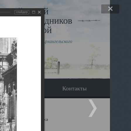
льный музей
слайдер
в и исповедников
рхангельской
влению митрополита Архангельского
горского Даниила
Вопрос-ответ
Контакты
ицкий собор Архангельска