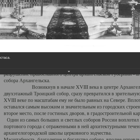
Свято-Троицкий собор
Свято-Троицкий собор Архангельска
23.12.2015
Сегодня мы можем говорить, что Архангельск в большей мере,
пострадал от целенаправленных систематических разрушений,
остаса.
выдающихся памятников архитектуры. Больше всего по старом
вызванная борьбой с религией, набравшая особую силу в конце
разрушение православного центра архангельской губернии - а
собора Архангельска.
Возникнув в начале XVIII века в центре Архангельск
двухэтажный Троицкий собор, сразу превратился в зрительну
XVIII веке по масштабам ему не было равных на Севере. Впл
оставался самым высоким и значительным из городских строе
второе место, после гостиных дворов, в градостроительной ка
Один из самых больших и светлых соборов России воплотил в
портового города с отраженными в ней архитектурными тече
архангелогородской школы церковного зодчества.
Масштабность, благолепие и богатство собора, вполне оправды