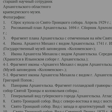
старший научный сотрудник
Архангельского областного
краеведческого музея.
Фотографии:
1. Сброс купола со Свято-Троицкого собора. Апрель 1929 г.;
2. Рисованный план Архангельска. 1694 г. Сборник Археолог
г.;
3. Фрагмент плана Архангельска с отмеченным на нём Свято
4. Икона. Архангел Михаил с видом Архангельска. 1741 г. 
(Государственный музей-заповедник «Коломенское»);
5. Икона Архангела Михаила с видом Архангельска. Середин
(Хранится в Ильинском соборе г. Архангельска.);
4-1. Фрагмент иконы «Архангел Михаил с видом Архангельска
(Музей-заповедник «Коломенское».);
5-1. Фрагмент иконы Архангела Михаила с видом г. Архангель
Григорий Попов.;
6. Панорама Архангельска. Фрагмент голландской гравюры с
собор Святой Троицы и колокольня собора.;
7. Генеральный вид губернского города Архангельска. Атлас 
8. Свято-Троицкий собор. Вид с северо-востока и вид с восто
9. Свято-Троицкий собор. Вид с запада и архитектурный чер
10. Свято-Троицкий собор. Вид с Северной Двины. 1825 г. А