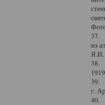
стен
свят
Фото
37. 
из а
Я.И. 
38. 
1919
39. 
г. А
40. 