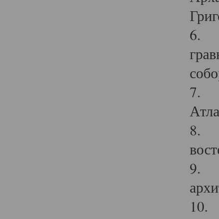
Григ
6. П
грав
собо
7. Г
Атла
8. С
вост
9. С
архи
10. 