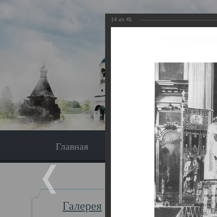
14
из
45
Главная
Экскурсия
Главная
Галерея