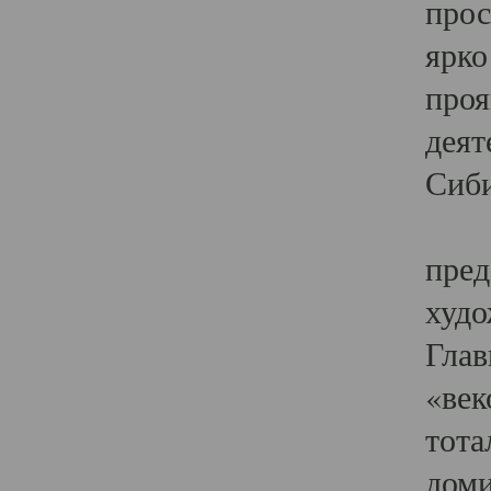
прос
ярко
проя
деят
Сиби
Одн
пред
худо
Глав
«век
тота
доми