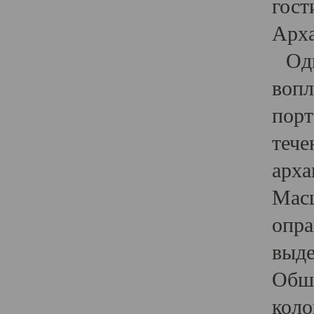
гост
Арха
Один
вопл
порт
тече
арха
Масш
опра
выде
Обши
коло