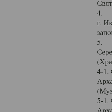
Свят
4. И
г. И
запо
5. И
Сере
(Хра
4-1.
Арха
(Муз
5-1.
Арха