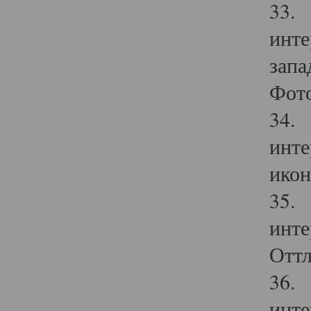
33. 
инте
запа
Фото
34. 
инте
икон
35. 
инте
Оттл
36. 
инте