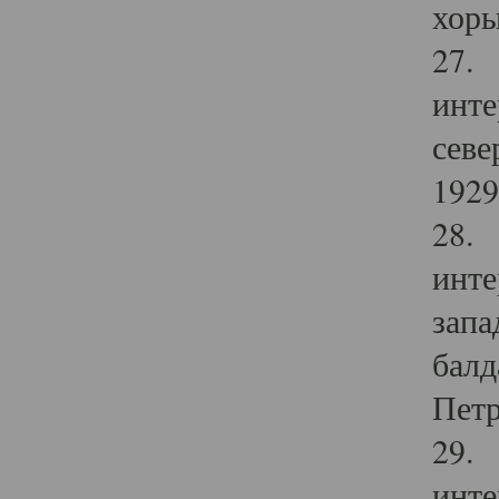
хоры
27. 
инте
севе
1929 
28. 
инте
запа
балд
Петр
29. 
инте