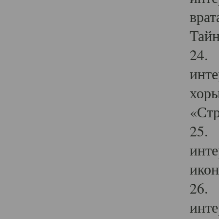
врат
Тайн
24. 
инте
хоры
«Стр
25. 
инте
икон
26. 
инте