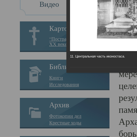
Видео
Св
Картотека
Свя
“Пострадавшие за веру в
XX веке на Севере”
23.12.
11. Центральная часть иконостаса.
Сего
Библиотека
мере
Книги
целе
Исследования
резу
Архив
памя
Фотокопии дел
Арха
Крестные ходы
борь