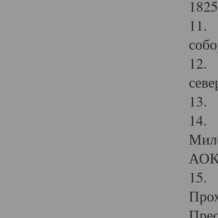
1825
11.
собо
12. 
севе
13.
14. 
Мило
АОК
15. 
Прох
Прео