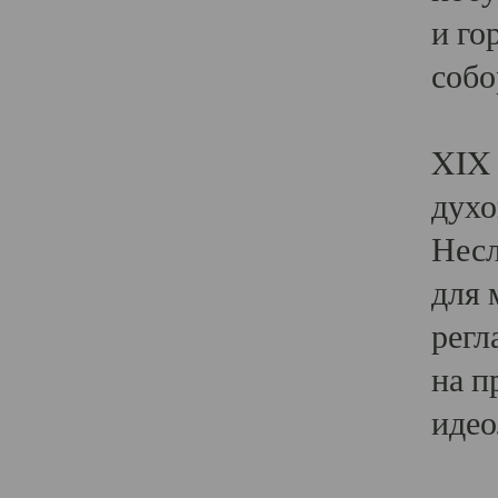
и го
собо
Явл
XIX 
духо
Несл
для 
регл
на п
идео
Поя