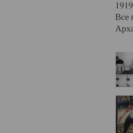
1919
Все 
Арха