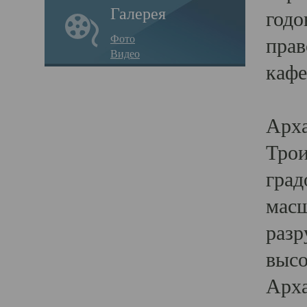
Галерея
годо
Фото
прав
Видео
кафе
Воз
Арха
Трои
град
масш
разр
высо
Арха