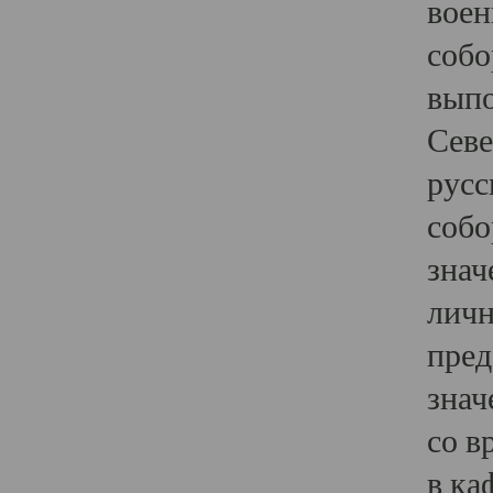
воен
собо
выпо
Севе
русс
собо
знач
личн
пред
знач
со в
в ка