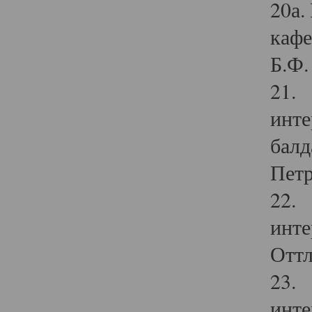
20а.
кафе
Б.Ф. 
21. 
инте
балд
Петр
22. 
инте
Оттл
23. 
инте