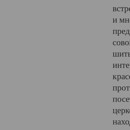
встр
и мн
пред
сово
шить
инте
крас
прот
посе
церк
нахо