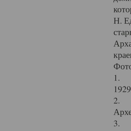
кото
Н. Е
стар
Арха
крае
Фот
1. С
1929 
2. Р
Архе
3. Ф