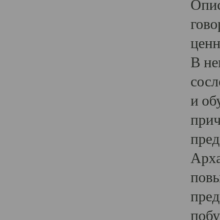
Опис
гово
ценн
В не
сосл
и об
прич
пред
Арха
повы
пред
побу