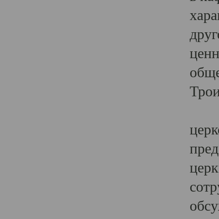
хара
друг
ценн
обще
Трои
Ярк
церк
пред
церк
сотр
обсу