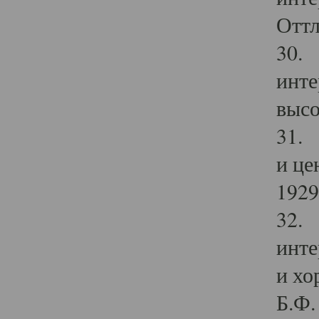
Оттл
30. 
инте
высо
31. 
и це
1929 
32. 
инте
и хо
Б.Ф. 